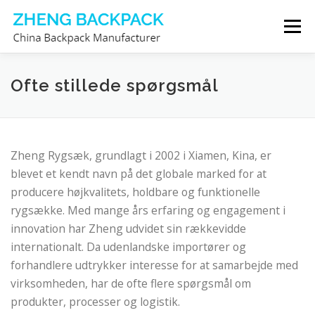
Spring
Menu
til
indhold
RYGSÆKPRODUCENT
OM OS
KONTAKT OS
Ofte stillede spørgsmål
Zheng Rygsæk, grundlagt i 2002 i Xiamen, Kina, er
blevet et kendt navn på det globale marked for at
producere højkvalitets, holdbare og funktionelle
rygsække. Med mange års erfaring og engagement i
innovation har Zheng udvidet sin rækkevidde
internationalt. Da udenlandske importører og
forhandlere udtrykker interesse for at samarbejde med
virksomheden, har de ofte flere spørgsmål om
produkter, processer og logistik.