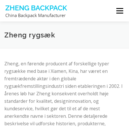
Spring
Menu
til
indhold
RYGSÆKPRODUCENT
OM OS
KONTAKT OS
Zheng rygsæk
Zheng, en førende producent af forskellige typer
rygsække med base i Xiamen, Kina, har været en
fremtrædende aktør i den globale
rygsækfremstillingsindustri siden etableringen i 2002. I
årenes løb har Zheng konsekvent overholdt høje
standarder for kvalitet, designinnovation, og
kundeservice, hvilket gør det til et af de mest
anerkendte navne i sektoren. Denne detaljerede
beskrivelse vil udforske historien, produkterne,