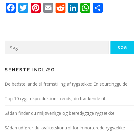
Facebook
Twitter
Pinterest
Email
Reddit
LinkedIn
WhatsApp
Del
Søg
efter:
SENESTE INDLÆG
De bedste lande til fremstilling af rygsække: En sourcingguide
Top 10 rygsækproduktionstrends, du bør kende til
Sådan finder du miljøvenlige og bæredygtige rygsække
Sådan udfører du kvalitetskontrol for importerede rygsække