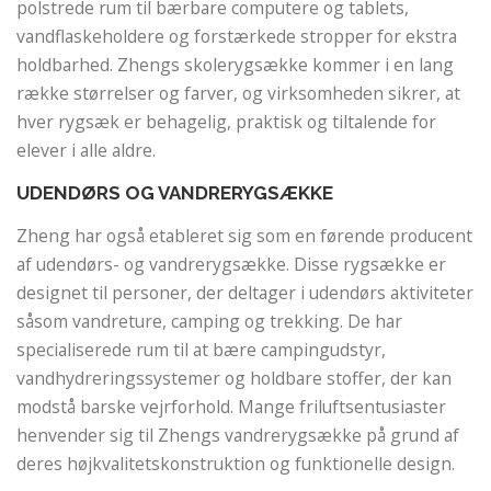
polstrede rum til bærbare computere og tablets,
vandflaskeholdere og forstærkede stropper for ekstra
holdbarhed. Zhengs skolerygsække kommer i en lang
række størrelser og farver, og virksomheden sikrer, at
hver rygsæk er behagelig, praktisk og tiltalende for
elever i alle aldre.
UDENDØRS OG VANDRERYGSÆKKE
Zheng har også etableret sig som en førende producent
af udendørs- og vandrerygsække. Disse rygsække er
designet til personer, der deltager i udendørs aktiviteter
såsom vandreture, camping og trekking. De har
specialiserede rum til at bære campingudstyr,
vandhydreringssystemer og holdbare stoffer, der kan
modstå barske vejrforhold. Mange friluftsentusiaster
henvender sig til Zhengs vandrerygsække på grund af
deres højkvalitetskonstruktion og funktionelle design.