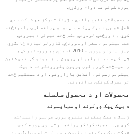
پوره کولو ته دوام ورکړي.
د محصولاتو تنوع باندې د ژینګ تمرکز هم شرکت د دې
لامل شو چې د بیک پیک سټایلونو پراخه لړۍ رامینځته
کړي ، د ورځني لومړني بکس څخه نیولې د بیروني
فعالیتونو ، سفر او ښوونځي کارولو لپاره ځانګړي
ډیزاینونو پورې. د 2010 لسیزې په وروستیو کې،
ژینګ په عمده پلور او پرچون بازارونو کې قوي شتون
رامینځته کړی، لوی پرچون پلورونکو ته د بیک
پیکونو رسولو، آنلاین بازارونو، او د مستقیم څخه
تر مصرف کونکي برانډونه.
محصولات او د محصول سلسله
د بیک پیک ډولونه او سټایلونه
ژینګ د بیک پیکونو متنوع پورټ فولیو رامینځته
کړی چې د مصرف کونکو پراخه اړتیاوې پوره کوي. د
شرکت بیک پیکونه د پایښت ، فعالیت او سټایل سره