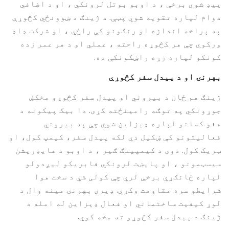
پیډ شوي برخې ، د اوبو بوتل لرونکي ، او د اضافي
دوام لپاره تقویه شوي پټې. د ژینګ د ښوونځي کڅوړې
په پراخه اندازه او رنګونو کې راځي ، او شرکت ډاډ
ورکوي چې هر کڅوړه راحته ، عملي او د هر عمر زده
کونکو لپاره زړه راښکونکې ده.
بهرنۍ او د پیدل سفر کڅوړې
ژینګ هم ځان د بیروني او پیدل سفر کڅوړو مخکښ
جوړونکي په توګه رامینځته کړی. دا بیک پیکونه د
هغو کسانو لپاره ډیزاین شوي چې په بیروني
فعالیتونو کې ښکیل دي لکه پیدل سفر، کیمپ کول، او
ټریک کول. دوی د کیمپینګ ګیر ، د اوبو د هایډریشن
سیسټمونو ، او پایښت لرونکي فابریکو لیږدولو
لپاره ځانګړي برخې لري چې کولی شي د سخت هوا
شرایطو سره مقاومت وکړي. ډیری بهرنۍ مینه وال د
لوړ کیفیت ساختماني او فعال ډیزاین له امله د
ژینګ د پیدل سفر کڅوړو ته مخه کوي.