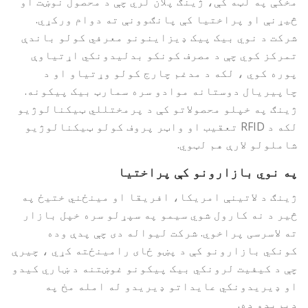
مخکې په لټه کې، ژینګ پلان لري چې د محصول نوښت او
څیړنې او پراختیا کې پانګوونې ته دوام ورکړي.
شرکت د نوي بیک پیک ډیزاینونو معرفي کولو باندې
تمرکز کوي چې د مصرف کونکو بدلیدونکي اړتیاوې
پوره کوي ، لکه د مدغم چارج کولو وړتیاو او د
چاپیریال دوستانه موادو سره سمارټ بیک پیکونه.
ژینګ په خپلو محصولاتو کې د پرمختللي ټیکنالوژیو
لکه د RFID تعقیب او واټر پروف کولو ټیکنالوژیو
شاملولو لارې هم لټوي.
په نوي بازارونو کې پراختیا
ژینګ د لاتینې امریکا، افریقا او مینځني ختیځ په
څیر د نه کارول شوي سیمو په سپړلو سره خپل بازار
ته لاسرسی پراخوي. شرکت لیواله دی چې پدې وده
کونکي بازارونو کې د پښو ځای رامینځته کړي ، چیرې
چې د کیفیت لرونکي بیک پیکونو غوښتنه د ښاري کیدو
او ډیریدونکي عایداتو ډیریدو له امله مخ په
ډیریدو ده.