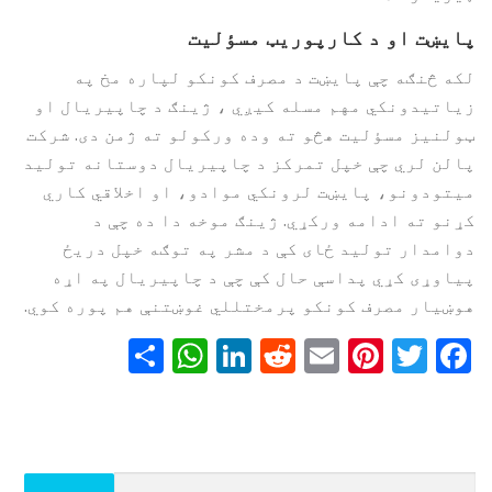
پایښت او د کارپوریټ مسؤلیت
لکه څنګه چې پایښت د مصرف کونکو لپاره مخ په
زیاتیدونکي مهم مسله کیږي ، ژینګ د چاپیریال او
ټولنیز مسؤلیت هڅو ته وده ورکولو ته ژمن دی. شرکت
پالن لري چې خپل تمرکز د چاپیریال دوستانه تولید
میتودونو، پایښت لرونکي موادو، او اخلاقي کاري
کړنو ته ادامه ورکړي. ژینګ موخه دا ده چې د
دوامدار تولید ځای کې د مشر په توګه خپل دریځ
پیاوړی کړي پداسې حال کې چې د چاپیریال په اړه
هوښیار مصرف کونکو پرمختللي غوښتنې هم پوره کوي.
WhatsApp
Share
LinkedIn
Reddit
Pinterest
Email
Twitter
Facebook
ددی