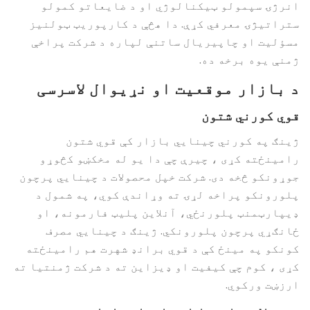
انرژۍ سپمولو ټیکنالوژي او د ضایعاتو کمولو
ستراتیژۍ معرفي کړې. دا هڅې د کارپوریټ ټولنیز
مسؤلیت او چاپیریال ساتنې لپاره د شرکت پراخې
ژمنې یوه برخه ده.
د بازار موقعیت او نړیوال لاسرسی
قوي کورني شتون
ژینګ په کورني چینایي بازار کې قوي شتون
رامینځته کړی ، چیرې چې دا یو له مخکښو کڅوړو
جوړونکو څخه دی. شرکت خپل محصولات د چینایي پرچون
پلورونکو پراخه لړۍ ته وړاندې کوي، په شمول د
ډیپارټمنټ پلورنځي، آنلاین پلیټ فارمونه، او
ځانګړي پرچون پلورونکي. ژینګ د چینایي مصرف
کونکو په مینځ کې د قوي برانډ شهرت هم رامینځته
کړی ، کوم چې کیفیت او ډیزاین ته د شرکت ژمنتیا ته
ارزښت ورکوي.