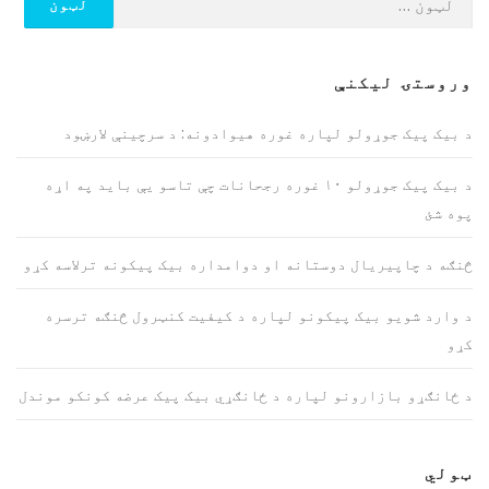
لپاره
لټون:
وروستۍ ليکنې
د بیک پیک جوړولو لپاره غوره هیوادونه: د سرچینې لارښود
د بیک پیک جوړولو ۱۰ غوره رجحانات چې تاسو یې باید په اړه
پوه شئ
څنګه د چاپیریال دوستانه او دوامداره بیک پیکونه ترلاسه کړو
د وارد شویو بیک پیکونو لپاره د کیفیت کنټرول څنګه ترسره
کړو
د ځانګړو بازارونو لپاره د ځانګړي بیک پیک عرضه کونکو موندل
ټولي