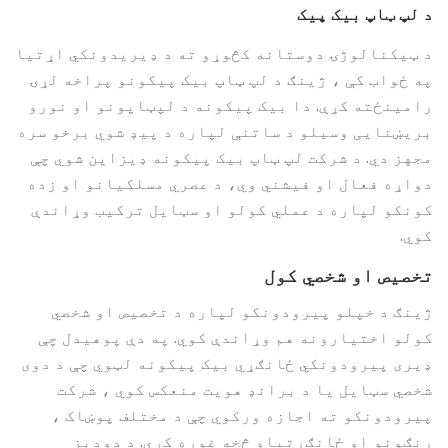
د لپ ټاپ بیک پیک
د ټیکنالوژۍ دوستانه کڅوړو ته د ډیریدونکي اړتیا
په ځواب کې ، ژینګ د لپ ټاپ بیک پیکونو پراخه لړۍ
رامینځته کړې. دا بیک پیکونه د لپټاپونو او نورو
بریښنایی وسیلو د ساتنې لپاره د پیډ شوي برخو سره
مجهز دي. د شرکت لپ ټاپ بیک پیکونه ډیزاین شوي چې
دواړه فعال او فیشني وي، د عصري مسلکیانو او زده
کونکو لپاره د عملي کولو او سټایل ترکیب وړاندې
کوي.
تخصیص او شخصي کول
ژینګ د خپلو پیرودونکو لپاره د تخصیص او شخصي
کولو اختیارونه هم وړاندې کوي. په دې پوهیدل چې
ډیری پیرودونکي ځانګړي بیک پیکونه لټوي چې د دوی
شخصي سټایل یا د برانډ هویت منعکس کوي ، شرکت
پیرودونکو ته اجازه ورکوي چې د مختلف پوښاک ،
رنګونو او ځانګړتیاو څخه غوره کړي. د دودیز