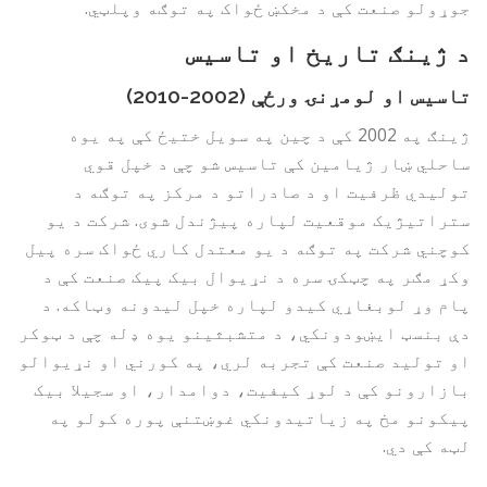
جوړولو صنعت کې د مخکښ ځواک په توګه وپلټي.
د ژینګ تاریخ او تاسیس
تاسیس او لومړنۍ ورځې (2002-2010)
ژینګ په 2002 کې د چین په سویل ختیځ کې په یوه
ساحلي ښار ژیامین کې تاسیس شو چې د خپل قوي
تولیدي ظرفیت او د صادراتو د مرکز په توګه د
ستراتیژیک موقعیت لپاره پیژندل شوی. شرکت د یو
کوچني شرکت په توګه د یو معتدل کاري ځواک سره پیل
وکړ مګر په چټکۍ سره د نړیوال بیک پیک صنعت کې د
پام وړ لوبغاړي کیدو لپاره خپل لیدونه وټاکه. د
دې بنسټ ایښودونکي، د متشبثینو یوه ډله چې د ټوکر
او تولید صنعت کې تجربه لري، په کورني او نړیوالو
بازارونو کې د لوړ کیفیت، دوامدار، او سجیلا بیک
پیکونو مخ په زیاتیدونکي غوښتنې پوره کولو په
لټه کې دي.