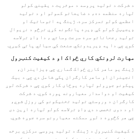
د شرکت د تولید پروسه د موثریت د یقیني کولو
لپاره منظمه ده، د ضایعاتو کمولو او د تولید
اعظمي کولو تمرکز سره. ژینګ په اتوماتیک او
ډیجیټل کولو کې ډیره پانګونه کړې ترڅو د نړیوال
تولید رجحاناتو سره سرعت وساتي ، دا ډاډ ترلاسه
کوي چې دا په ډیریدونکي صنعت کې سیالي پاتې کیږي.
مهارت لرونکي کاري ځواک او د کیفیت کنټرول
ژینګ یو ماهر کاري ځواک ګماري چې ډیزاینران،
انجینران او ماهر کارګران پکې شامل دي چې د بیک
پیکونو جوړولو لپاره یوځای کار کوي چې د شرکت لوړ
کیفیت او دوامدار معیارونه پوره کوي. د شرکت
کارګران د وروستي تولید تخنیکونو کې روزل شوي،
او د دوی تخصص د دې ډاډ ترلاسه کولو لپاره اړین دی
چې هر کڅوړه د لوړ ممکنه معیارونو سره جوړه شوې.
د کیفیت کنټرول د ژینګ د تولید پروسې مرکزي برخه
ده. شرکت د کیفیت تضمین کولو سخت سیسټم پلي کړی چې