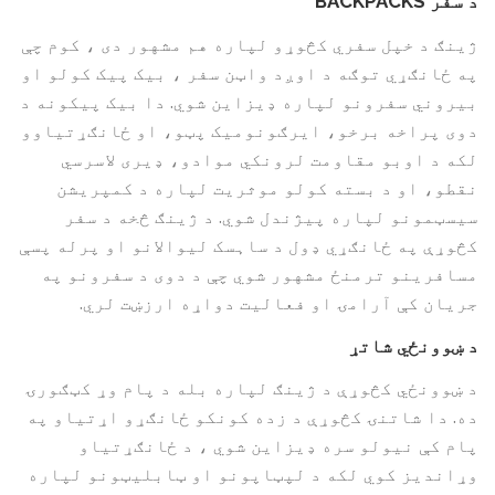
د سفر BACKPACKS
ژینګ د خپل سفري کڅوړو لپاره هم مشهور دی ، کوم چې
په ځانګړي توګه د اوږد واټن سفر ، بیک پیک کولو او
بیروني سفرونو لپاره ډیزاین شوي. دا بیک پیکونه د
دوی پراخه برخو، ایرګونومیک پټو، او ځانګړتیاوو
لکه د اوبو مقاومت لرونکي موادو، ډیری لاسرسي
نقطو، او د بسته کولو موثریت لپاره د کمپریشن
سیسټمونو لپاره پیژندل شوي. د ژینګ څخه د سفر
کڅوړې په ځانګړي ډول د ساہسک لیوالانو او پرله پسې
مسافرینو ترمنځ مشهور شوي چې د دوی د سفرونو په
جریان کې آرامۍ او فعالیت دواړه ارزښت لري.
د ښوونځي شاتړ
د ښوونځي کڅوړې د ژینګ لپاره بله د پام وړ کټګورۍ
ده. دا شاتنۍ کڅوړې د زده کونکو ځانګړو اړتیاو په
پام کې نیولو سره ډیزاین شوي ، د ځانګړتیاو
وړاندیز کوي لکه د لپټاپونو او ټابلیټونو لپاره