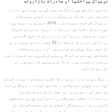
نړیوال پراختیا او صادرات بازارونه
پداسې حال کې چې ژینګ په پیل کې په چینایي بازار
تمرکز وکړ، شرکت په چټکۍ سره د خپلو محصولاتو
نړیوال ظرفیت وپیژندل. د 2010 لسیزې په نیمایي
کې، ژینګ د شمالي امریکا، اروپا او سویل ختیځ
آسیا په شمول نړیوالو بازارونو ته خپل لاسرسی
پراخ کړ. نن ورځ، ژینګ له 50 څخه زیاتو هیوادونو
ته خپل بیک پیکونه صادروي، او د دې محصولات د
مختلفو چینلونو له لارې پلورل کیږي، په شمول د لوی
پرچون زنځیرونو، ای کامرس پلیټ فارمونو، او
توزیع کونکو.
د بېلا بېلو بازارونو د ځانګړو غوښتنو د پوره کولو
لپاره د خپلو محصولاتو د تطابق لپاره د ژینګ وړتیا
په بهر کې د دې بریا یو مهم عامل دی. شرکت په
دوامداره توګه محصولات وړاندې کړي چې په مختلفو
کلتورونو او ډیموګرافیکونو کې مصرف کونکو ته
اپیل کوي ، په لویدیځ بازارونو کې د فیشن پرمخ