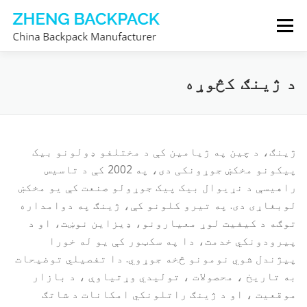
Skip
Menu
to
content
زموږ په اړه
د بیک پیک جوړونکی
د ژینګ کڅوړه
له موږ سره اړیکه ونیسئ
ژینګ، د چین په ژیامین کې د مختلفو ډولونو بیک
پیکونو مخکښ جوړونکی دی، په 2002 کې د تاسیس
راهیسې د نړیوال بیک پیک جوړولو صنعت کې یو مخکښ
لوبغاړی دی. په تیرو کلونو کې، ژینګ په دوامداره
توګه د کیفیت لوړ معیارونو، ډیزاین نوښت، او د
پیرودونکي خدمت، دا په سکټور کې یو له خورا
پیژندل شوي نومونو څخه جوړوي. دا تفصیلي توضیحات
به تاریخ ، محصولات ، تولیدي وړتیاوې ، د بازار
موقعیت ، او د ژینګ راتلونکي امکانات د شاتګ