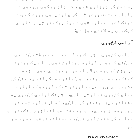
په ذهن کې ډیزاین شوي ، دا ډاډ ورکوي چې دوی د
بازار مختلف برخو ځانګړي اړتیاوې پوره کوي. د
ژینګ لخوا تولید شوي د بیک پیکونو ځینې کلیدي
کټګورۍ په لاندې ډول دي:
آرامۍ کڅوړې
آرامۍ کڅوړې د ژینګ یو له عمده محصولاتو څخه دي. د
ورځني کارونې لپاره ډیزاین شوي، دا بیک پیکونه
لږ وزن لري، سجیلا، او هر اړخیز دي. دوی د زده
کونکو، مسافرینو، او ځوانو مسلکیانو په منځ کې
مشهور دي چې د خپلو اړینو توکو لیږدولو لپاره
عملي کڅوړې ته اړتیا لري. د ژینګ آرامۍ کڅوړې په
مختلفو ډیزاینونو کې راځي، له لږترلږه څخه تر
ډیر رجحان پورې، او په مختلفو اندازو، رنګونو او
موادو کې شتون لري ترڅو د مختلفو ذوقونو سره سم
وي.