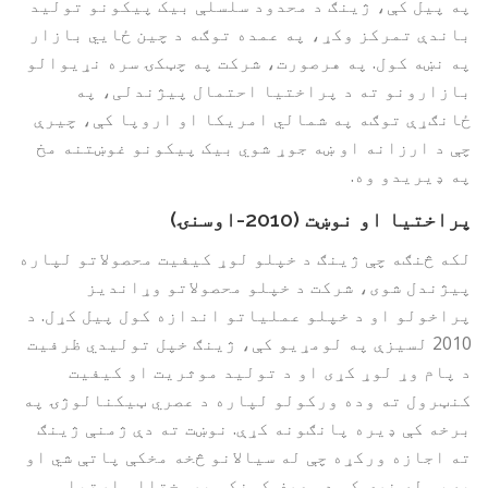
په پیل کې، ژینګ د محدود سلسلې بیک پیکونو تولید
باندې تمرکز وکړ، په عمده توګه د چین ځایي بازار
په نښه کول. په هرصورت، شرکت په چټکۍ سره نړیوالو
بازارونو ته د پراختیا احتمال پیژندلی، په
ځانګړې توګه په شمالي امریکا او اروپا کې، چیرې
چې د ارزانه او ښه جوړ شوي بیک پیکونو غوښتنه مخ
په ډیریدو وه.
پراختیا او نوښت (2010-اوسنۍ)
لکه څنګه چې ژینګ د خپلو لوړ کیفیت محصولاتو لپاره
پیژندل شوی، شرکت د خپلو محصولاتو وړاندیز
پراخولو او د خپلو عملیاتو اندازه کول پیل کړل. د
2010 لسیزې په لومړیو کې، ژینګ خپل تولیدي ظرفیت
د پام وړ لوړ کړی او د تولید موثریت او کیفیت
کنټرول ته وده ورکولو لپاره د عصري ټیکنالوژۍ په
برخه کې ډیره پانګونه کړې. نوښت ته دې ژمنې ژینګ
ته اجازه ورکړه چې له سیالانو څخه مخکې پاتې شي او
په ټوله نړۍ کې د مصرف کونکو پرمختللې اړتیاو