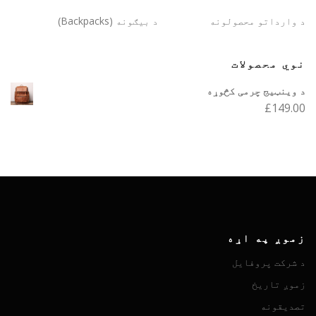
د وارداتو محصولونه
د بیګونه (Backpacks)
نوي محصولات
د وینټیج چرمی کڅوړه
£
149.00
زموږ په اړه
د شرکت پروفایل
زموږ تاریخ
تصدیقونه