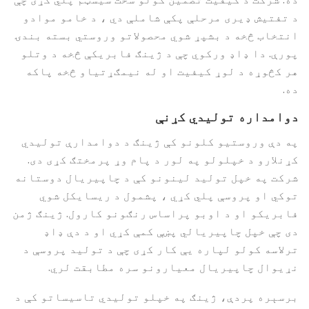
د تفتیش ډیری مرحلې پکې شاملې دي ، د خامو موادو
انتخاب څخه د بشپړ شوي محصولاتو وروستي بسته بندۍ
پورې. دا ډاډ ورکوي چې د ژینګ فابریکې څخه د وتلو
هر کڅوړه د لوړ کیفیت او له نیمګړتیاو څخه پاکه
ده.
دوامداره تولیدي کړنې
په دې وروستيو کلونو کې ژينګ د دوامدارې توليدي
کړنلارو د خپلولو په لور د پام وړ پرمختګ کړی دی.
شرکت په خپل تولید لینونو کې د چاپیریال دوستانه
توکي او پروسې پلي کړي ، پشمول د ریسایکل شوي
فابریکو او د اوبو پراساس رنګونو کارول. ژینګ ژمن
دی چې خپل چاپیریالي پښې کمې کړي او د دې ډاډ
ترلاسه کولو لپاره یې کار کړی چې د تولید پروسې د
نړیوال چاپیریال معیارونو سره مطابقت لري.
برسېره پردې، ژینګ په خپلو تولیدي تاسیساتو کې د