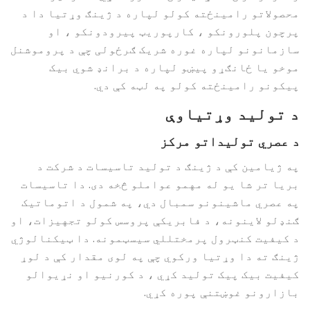
محصولاتو رامینځته کولو لپاره د ژینګ وړتیا دا د
پرچون پلورونکو ، کارپوریټ پیرودونکو ، او
سازمانونو لپاره غوره شریک ګرځولی چې د پروموشنل
موخو یا ځانګړو پیښو لپاره د برانډ شوي بیک
پیکونو رامینځته کولو په لټه کې دي.
د تولید وړتیاوې
د عصري تولیداتو مرکز
په ژیامین کې د ژینګ د تولید تاسیسات د شرکت د
بریا تر شا یو له مهمو عواملو څخه دی. دا تاسیسات
په عصري ماشینونو سمبال دي، په شمول د اتوماتیک
ګنډلو لاینونه، د فابریکې پروسس کولو تجهیزات، او
د کیفیت کنټرول پرمختللي سیسټمونه. دا ټیکنالوژي
ژینګ ته دا وړتیا ورکوي چې په لوی مقدار کې د لوړ
کیفیت بیک پیک تولید کړي ، د کورنیو او نړیوالو
بازارونو غوښتنې پوره کړي.