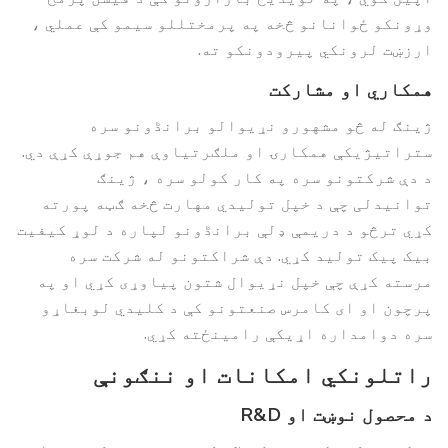
وړونکو ځوانانو څخه په پرمختللو سیمو کې عملي ،
ارزښت لرونکي پیرودونکو ته.
همکاري او مشارکت
ژینګ له څو مشهورو نړیوالو برانڈونو سره
ستراتیژیکې همکارۍ او ملګرتیاوې هم جوړې کړې دي.
د دې شرکتونو سره په کار کولو سره ، ژینګ
توانیدلی چې د خپل تولیدي مهارت څخه ګټه پورته
کړي ترڅو د دریمې ډلې برانڈونو لپاره د لوړ کیفیت
بیک پیک تولید کړي. دې شراکتونو له شرکت سره
مرسته کړې چې خپل نړیوال شتون پیاوړی کړي او په
پرچون او ای کامرس صنعتونو کې د کلیدي لوبغاړو
سره دوامداره اړیکې رامینځته کړي.
راتلونکي امکانات او ننګونې
د محصول نوښت او R&D