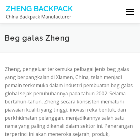
Skip
Menu
to
content
PENGELUAR BEG GALAS
TENTANG KAMI
Beg galas Zheng
HUBUNGI KAMI
Zheng, pengeluar terkemuka pelbagai jenis beg galas
yang berpangkalan di Xiamen, China, telah menjadi
pemain terkemuka dalam industri pembuatan beg galas
global sejak penubuhannya pada tahun 2002. Selama
bertahun-tahun, Zheng secara konsisten mematuhi
piawaian kualiti yang tinggi, inovasi reka bentuk, dan
perkhidmatan pelanggan, menjadikannya salah satu
nama yang paling dikenali dalam sektor ini. Penerangan
terperinci ini akan meneroka sejarah, produk,