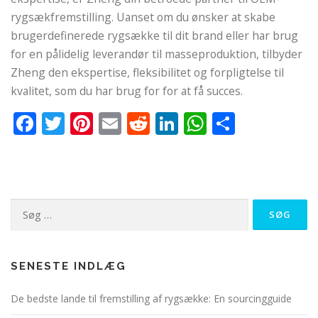
rygsækfremstilling. Uanset om du ønsker at skabe
brugerdefinerede rygsække til dit brand eller har brug
for en pålidelig leverandør til masseproduktion, tilbyder
Zheng den ekspertise, fleksibilitet og forpligtelse til
kvalitet, som du har brug for for at få succes.
Facebook
Twitter
Pinterest
Email
Reddit
LinkedIn
WhatsApp
Del
Søg
efter:
SENESTE INDLÆG
De bedste lande til fremstilling af rygsække: En sourcingguide