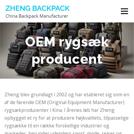
Spring
Menu
til
indhold
RYGSÆKPRODUCENT
OM OS
KONTAKT OS
OEM rygsæk
producent
Zheng blev grundlagt i 2002 og har etableret sig som en
af ​​de førende OEM (Original Equipment Manufacturer)
rygsækproducenter i Kina. I årenes løb har Zheng
opbygget et ry for at producere højkvalitets, tilpasselige
rygsække til en række forskellige industrier og
markeder, herunder udendørs sport, mode, rejser og