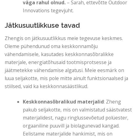
väga rahul olnud.
– Sarah, ettevõtte Outdoor
Innovations tegevjuht.
Jätkusuutlikkuse tavad
Zhengis on jätkusuutlikkus meie tegevuse keskmes.
Oleme pühendunud oma keskkonnamõju
vähendamisele, kasutades keskkonnasõbralikke
materjale, energiatõhusaid tootmisprotsesse ja
jäätmetekke vähendamise algatusi. Meie eesmärk on
luua seljakotte, mis pole mitte ainult funktsionaalsed ja
stiilsed, vaid ka keskkonnasäästlikud.
Keskkonnasõbralikud materjalid
: Zheng
pakub seljakotte, mis on valmistatud säästvatest
materjalidest, nagu ringlussevõetud polüester,
orgaaniline puuvill ja biolagunevad kangad.
Eelistame materjalide hankimist, mis on