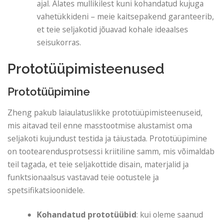
ajal. Alates mullikilest kuni kohandatud kujuga
vahetükkideni – meie kaitsepakend garanteerib,
et teie seljakotid jõuavad kohale ideaalses
seisukorras.
Prototüüpimisteenused
Prototüüpimine
Zheng pakub laiaulatuslikke prototüüpimisteenuseid,
mis aitavad teil enne masstootmise alustamist oma
seljakoti kujundust testida ja täiustada. Prototüüpimine
on tootearendusprotsessi kriitiline samm, mis võimaldab
teil tagada, et teie seljakottide disain, materjalid ja
funktsionaalsus vastavad teie ootustele ja
spetsifikatsioonidele.
Kohandatud prototüübid
: kui oleme saanud