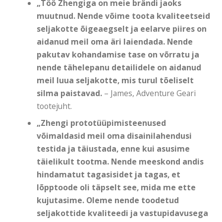
„Töö Zhengiga on meie brändi jaoks
muutnud. Nende võime toota kvaliteetseid
seljakotte õigeaegselt ja eelarve piires on
aidanud meil oma äri laiendada. Nende
pakutav kohandamise tase on võrratu ja
nende tähelepanu detailidele on aidanud
meil luua seljakotte, mis turul tõeliselt
silma paistavad.
– James, Adventure Geari
tootejuht.
„Zhengi prototüüpimisteenused
võimaldasid meil oma disainilahendusi
testida ja täiustada, enne kui asusime
täielikult tootma. Nende meeskond andis
hindamatut tagasisidet ja tagas, et
lõpptoode oli täpselt see, mida me ette
kujutasime. Oleme nende toodetud
seljakottide kvaliteedi ja vastupidavusega