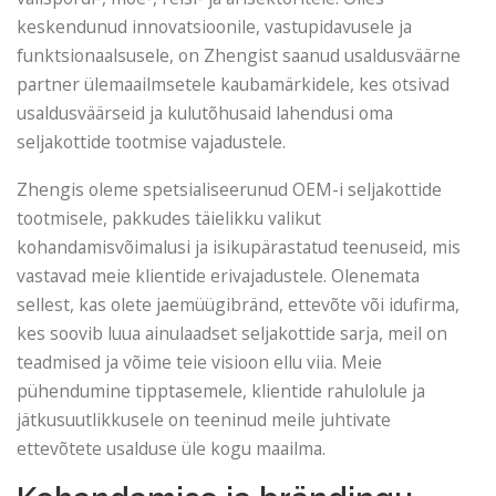
keskendunud innovatsioonile, vastupidavusele ja
funktsionaalsusele, on Zhengist saanud usaldusväärne
partner ülemaailmsetele kaubamärkidele, kes otsivad
usaldusväärseid ja kulutõhusaid lahendusi oma
seljakottide tootmise vajadustele.
Zhengis oleme spetsialiseerunud OEM-i seljakottide
tootmisele, pakkudes täielikku valikut
kohandamisvõimalusi ja isikupärastatud teenuseid, mis
vastavad meie klientide erivajadustele. Olenemata
sellest, kas olete jaemüügibränd, ettevõte või idufirma,
kes soovib luua ainulaadset seljakottide sarja, meil on
teadmised ja võime teie visioon ellu viia. Meie
pühendumine tipptasemele, klientide rahulolule ja
jätkusuutlikkusele on teeninud meile juhtivate
ettevõtete usalduse üle kogu maailma.