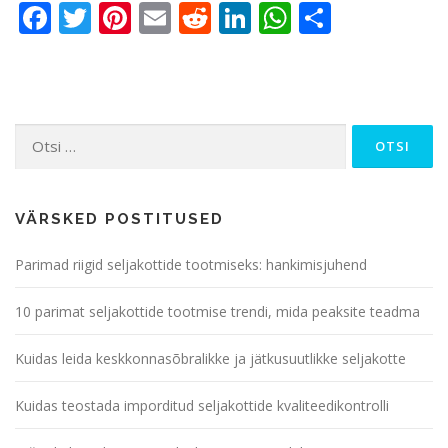
Facebook
Twitter
Pinterest
Email
Reddit
LinkedIn
WhatsApp
Share
Otsi:
VÄRSKED POSTITUSED
Parimad riigid seljakottide tootmiseks: hankimisjuhend
10 parimat seljakottide tootmise trendi, mida peaksite teadma
Kuidas leida keskkonnasõbralikke ja jätkusuutlikke seljakotte
Kuidas teostada imporditud seljakottide kvaliteedikontrolli