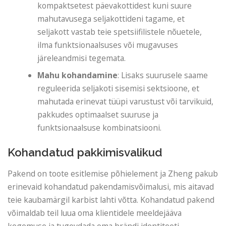
kompaktsetest päevakottidest kuni suure
mahutavusega seljakottideni tagame, et
seljakott vastab teie spetsiifilistele nõuetele,
ilma funktsionaalsuses või mugavuses
järeleandmisi tegemata.
Mahu kohandamine
: Lisaks suurusele saame
reguleerida seljakoti sisemisi sektsioone, et
mahutada erinevat tüüpi varustust või tarvikuid,
pakkudes optimaalset suuruse ja
funktsionaalsuse kombinatsiooni.
Kohandatud pakkimisvalikud
Pakend on toote esitlemise põhielement ja Zheng pakub
erinevaid kohandatud pakendamisvõimalusi, mis aitavad
teie kaubamärgil karbist lahti võtta. Kohandatud pakend
võimaldab teil luua oma klientidele meeldejääva
kogemuse ja tugevdada oma brändi identiteeti.