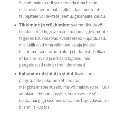
See võimaldab teil suurendada oma brändi
nähtavust, olenemata sellest, kas müüte otse
tarbijatele või levitate jaemüügikanalite kaudu.
Tikkimine ja trükkimine
: saame tikkida või
trükkida teie logo ja muid kaubamärgielemente,
tagades kauakestvad kvaliteetsed kujundused,
mis säilitavad oma välimuse ka aja jooksul.
Kasutame täiustatud trüki- ja tikkimistehnikaid,
et luua teravaid ja erksaid logosid, mis
peegeldavad teie brändi identiteeti.
Kohandatud sildid ja sildid
: lisaks logo
paigutusele pakume kohandatud
märgistamisteenuseid, mis võimaldavad teil luua
ainulaadseid hooldussilte, suurusesilte või
kaubamärgiga sisemisi silte, mis tugevdavad teie
brändi isikupära.