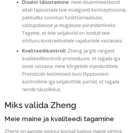
Disaini täiustamine
: meie disainimeeskond
aitab täpsustada teie esialgseid kontseptsioone,
pakkudes soovitusi funktsionaalsuse,
vastupidavuse ja mugavuse parandamiseks.
Tagame, et teie seljakotid on loodud teie
sihtturu konkreetsetele vajadustele vastavaks.
Kvaliteedikontroll
: Zheng järgib rangeid
kvaliteedikontrolli protseduure, et tagada iga
toote vastavus meie kõrgetele standarditele.
Prototüübi testimisest kuni lõpptooteni
kontrollime iga seljakottide partiid, et tagada
nende täiuslikkus.
Miks valida Zheng
Meie maine ja kvaliteedi tagamine
Zheng on aastate jooksul loonud tugeva maine juhtiva