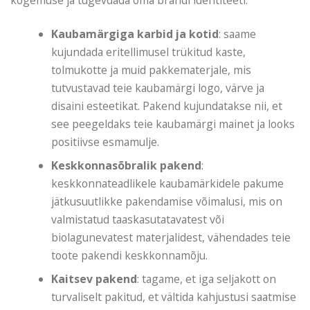
Kaubamärgiga karbid ja kotid
: saame
kujundada eritellimusel trükitud kaste,
tolmukotte ja muid pakkematerjale, mis
tutvustavad teie kaubamärgi logo, värve ja
disaini esteetikat. Pakend kujundatakse nii, et
see peegeldaks teie kaubamärgi mainet ja looks
positiivse esmamulje.
Keskkonnasõbralik pakend
:
keskkonnateadlikele kaubamärkidele pakume
jätkusuutlikke pakendamise võimalusi, mis on
valmistatud taaskasutatavatest või
biolagunevatest materjalidest, vähendades teie
toote pakendi keskkonnamõju.
Kaitsev pakend
: tagame, et iga seljakott on
turvaliselt pakitud, et vältida kahjustusi saatmise