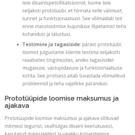
teie disainispetsifikatsioonid, loome teie
seljakoti prototüübi, et hinnata selle välimust,
tunnet ja funktsionaalsust. See võimaldab teil
enne masstootmise kujunduse lõpetamist teha
kohandusi ja täiustusi.
Testimine ja tagasiside
: pärast prototüübi
loomist julgustame kliente testima seljakotti
reaalsetes tingimustes, andes tagasisidet
mugavuse, vastupidavuse ja funktsionaalsuse
kohta. See protsess aitab tuvastada võimalikud
probleemid ja teha vajalikke parandusi.
Prototüüpide loomise maksumus ja
ajakava
Prototüüpide loomise maksumus ja ajakava sõltuvad
mitmest tegurist, sealhulgas disaini keerukusest,
kasutatud materjalidest ja vajaliku kohandamise