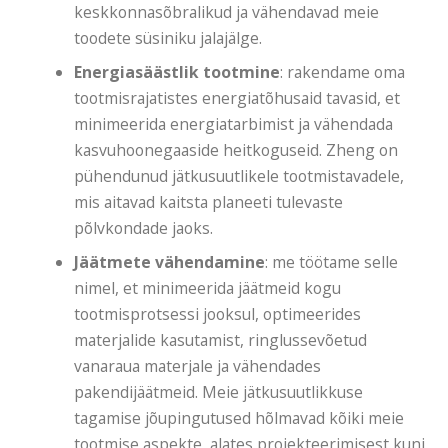
keskkonnasõbralikud ja vähendavad meie
toodete süsiniku jalajälge.
Energiasäästlik tootmine
: rakendame oma
tootmisrajatistes energiatõhusaid tavasid, et
minimeerida energiatarbimist ja vähendada
kasvuhoonegaaside heitkoguseid. Zheng on
pühendunud jätkusuutlikele tootmistavadele,
mis aitavad kaitsta planeeti tulevaste
põlvkondade jaoks.
Jäätmete vähendamine
: me töötame selle
nimel, et minimeerida jäätmeid kogu
tootmisprotsessi jooksul, optimeerides
materjalide kasutamist, ringlussevõetud
vanaraua materjale ja vähendades
pakendijäätmeid. Meie jätkusuutlikkuse
tagamise jõupingutused hõlmavad kõiki meie
tootmise aspekte, alates projekteerimisest kuni