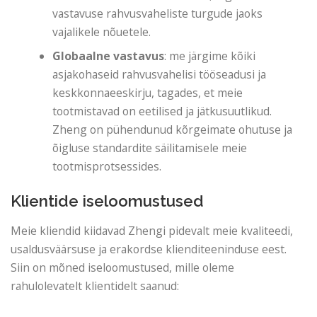
vastavuse rahvusvaheliste turgude jaoks
vajalikele nõuetele.
Globaalne vastavus
: me järgime kõiki
asjakohaseid rahvusvahelisi tööseadusi ja
keskkonnaeeskirju, tagades, et meie
tootmistavad on eetilised ja jätkusuutlikud.
Zheng on pühendunud kõrgeimate ohutuse ja
õigluse standardite säilitamisele meie
tootmisprotsessides.
Klientide iseloomustused
Meie kliendid kiidavad Zhengi pidevalt meie kvaliteedi,
usaldusväärsuse ja erakordse klienditeeninduse eest.
Siin on mõned iseloomustused, mille oleme
rahulolevatelt klientidelt saanud: