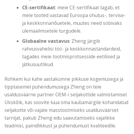
CE-sertifikaat
: meie CE-sertifikaat tagab, et
meie tooted vastavad Euroopa ohutus-, tervise-
ja keskkonnanõuetele, muutes need sobivaks
ülemaailmsetele turgudele.
Globaalne vastavus
: Zheng järgib
rahvusvahelisi töö- ja keskkonnastandardeid,
tagades meie tootmisprotsesside eetilised ja
jätkusuutlikud.
Rohkem kui kahe aastakümne pikkuse kogemusega ja
tipptasemel pühendumusega Zheng on teie
usaldusväärne partner OEM-i seljakottide valmistamisel.
Ükskõik, kas soovite luua oma kaubamärgile kohandatud
seljakotte või vajate masstootmiseks usaldusväärset
tarnijat, pakub Zheng edu saavutamiseks vajalikke
teadmisi, paindlikkust ja pühendumust kvaliteedile.