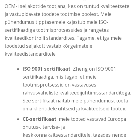
OEM-i seljakottide tootjana, kes on tuntud kvaliteetsete
ja vastupidavate toodete tootmise poolest. Meie
pühendumus tipptasemele kajastub meie ISO-
sertifikaadiga tootmisprotsessides ja rangetes
kvaliteedikontrolli standardites. Tagame, et iga meie
toodetud seljakott vastab kõrgeimatele
kvaliteedistandarditele.
ISO 9001 sertifikaat
: Zheng on ISO 9001
sertifikaadiga, mis tagab, et meie
tootmisprotsessid on vastavuses
rahvusvaheliste kvaliteedijuhtimisstandarditega.
See sertifikaat näitab meie pühendumust toota
oma klientidele ühtseid ja kvaliteetseid tooteid.
CE-sertifikaat
: meie tooted vastavad Euroopa
ohutus-, tervise- ja
keskkonnakaitsestandarditele, tagades nende