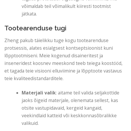
võimaldab teil võimalikult kiiresti tootmist
jätkata.
Tootearenduse tugi
Zheng pakub täielikku tuge kogu tootearenduse
protsessis, alates esialgsest kontseptsioonist kuni
lõpptootmiseni. Meie kogenud disaineritest ja
inseneridest koosnev meeskond teeb teiega koostööd,
et tagada teie visiooni elluviimine ja lõpptoote vastavus
teie kvaliteedistandarditele.
Materjali valik
: aitame teil valida seljakottide
jaoks õigeid materjale, olenemata sellest, kas
otsite vastupidavaid, kergeid kangaid,
veekindlaid katteid või keskkonnasõbralikke
valikuid.