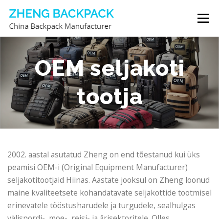
Skip
Menu
to
content
SELJAKOTTIDE TOOTJA
MEIE KOHTA
OEM seljakoti
tootja
VÕTA MEIEGA ÜHENDUST
2002. aastal asutatud Zheng on end tõestanud kui üks
peamisi OEM-i (Original Equipment Manufacturer)
seljakotitootjaid Hiinas. Aastate jooksul on Zheng loonud
maine kvaliteetsete kohandatavate seljakottide tootmisel
erinevatele tööstusharudele ja turgudele, sealhulgas
välispordi-, moe-, reisi- ja ärisektoritele. Olles