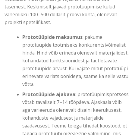
tasemest. Keskmiselt jäävad prototüüpimise kulud
vahemikku 100–500 dollarit proovi kohta, olenevalt
projekti spetsiifikast.
Prototüüpide maksumus
: pakume
prototüüpide tootmiseks konkurentsivõimelist
hinda. Hind võib erineda olenevalt materjalidest,
kohandatud funktsioonidest ja taotletavate
prototüüpide arvust. Kui vajate mitut prototüüpi
erinevate variatsioonidega, saame ka selle vastu
võtta.
Prototüüpide ajakava
: prototüüpimisprotsess
võtab tavaliselt 7–14 tööpäeva. Ajaskaala võib
aga varieeruda olenevalt disaini keerukusest,
kohanduste vajadusest ja materjalide
saadavusest. Teeme teiega tihedat koostööd, et
tagada prototüübi õigeaegne valmimine, mis