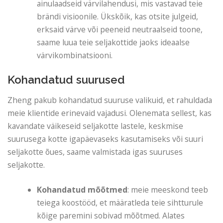
ainulaadseid värvilahendusi, mis vastavad teie
brändi visioonile. Ükskõik, kas otsite julgeid,
erksaid värve või peeneid neutraalseid toone,
saame luua teie seljakottide jaoks ideaalse
värvikombinatsiooni.
Kohandatud suurused
Zheng pakub kohandatud suuruse valikuid, et rahuldada
meie klientide erinevaid vajadusi. Olenemata sellest, kas
kavandate väikeseid seljakotte lastele, keskmise
suurusega kotte igapäevaseks kasutamiseks või suuri
seljakotte õues, saame valmistada igas suuruses
seljakotte.
Kohandatud mõõtmed
: meie meeskond teeb
teiega koostööd, et määratleda teie sihtturule
kõige paremini sobivad mõõtmed. Alates