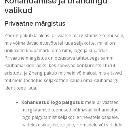
Kohandamise ja brändingu
valikud
Privaatne märgistus
Zheng pakub laialdasi privaatse märgistamise teenuseid,
mis võimaldavad ettevõtetel luua seljakotte, millel on
unikaalne kaubamärk, oma nimi, logo ja kujundus.
Privaatne märgistus on otsustava tähtsusega samm
kaubamärkide jaoks, kes soovivad konkurentsil turul
eristuda, ja Zheng pakub mitmeid võimalusi, mis aitavad
teil meie toodetud seljakottide kaudu oma kaubamärgi
identiteeti luua.
Kohandatud logo paigutus
: meie privaatsed
märgistamise teenused hõlmavad kohandatud
logo paigutamist seljakoti erinevatele osadele,
näiteks esiküljele, küljele, rihmadele või siltidele.