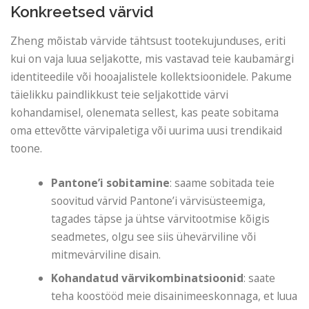
Konkreetsed värvid
Zheng mõistab värvide tähtsust tootekujunduses, eriti
kui on vaja luua seljakotte, mis vastavad teie kaubamärgi
identiteedile või hooajalistele kollektsioonidele. Pakume
täielikku paindlikkust teie seljakottide värvi
kohandamisel, olenemata sellest, kas peate sobitama
oma ettevõtte värvipaletiga või uurima uusi trendikaid
toone.
Pantone’i sobitamine
: saame sobitada teie
soovitud värvid Pantone’i värvisüsteemiga,
tagades täpse ja ühtse värvitootmise kõigis
seadmetes, olgu see siis ühevärviline või
mitmevärviline disain.
Kohandatud värvikombinatsioonid
: saate
teha koostööd meie disainimeeskonnaga, et luua