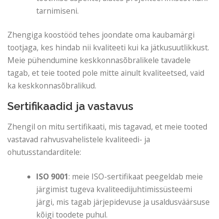
tarnimiseni.
Zhengiga koostööd tehes joondate oma kaubamärgi
tootjaga, kes hindab nii kvaliteeti kui ka jätkusuutlikkust.
Meie pühendumine keskkonnasõbralikele tavadele
tagab, et teie tooted pole mitte ainult kvaliteetsed, vaid
ka keskkonnasõbralikud.
Sertifikaadid ja vastavus
Zhengil on mitu sertifikaati, mis tagavad, et meie tooted
vastavad rahvusvahelistele kvaliteedi- ja
ohutusstandarditele:
ISO 9001
: meie ISO-sertifikaat peegeldab meie
järgimist tugeva kvaliteedijuhtimissüsteemi
järgi, mis tagab järjepidevuse ja usaldusväärsuse
kõigi toodete puhul.