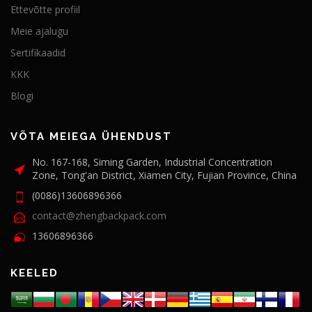
Ettevõtte profiil
Meie ajalugu
Sertifikaadid
KKK
Blogi
VÕTA MEIEGA ÜHENDUST
No. 167-168, Siming Garden, Industrial Concentration
Zone, Tong'an District, Xiamen City, Fujian Province, China
(0086)13606896366
contact@zhengbackpack.com
13606896366
KEELED