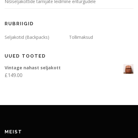
Nišiseljakottide tarnijate leidmine eriturgudele
RUBRIIGID
Seljakotid (Backpacks)
Tollimaksud
UUED TOOTED
Vintage nahast seljakott
£
149.00
MEIST