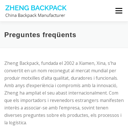
Vés
Menú
al
contingut
FABRICANT DE MOTXILLES
SOBRE NOSALTRES
Preguntes freqüents
CONTACTA’NS
Zheng Backpack, fundada el 2002 a Xiamen, Xina, s’ha
convertit en un nom reconegut al mercat mundial per
produir motxilles d’alta qualitat, duradores i funcionals.
Amb anys d’experiència i compromís amb la innovació,
Zheng ha ampliat el seu abast internacionalment. Com
que els importadors i revenedors estrangers manifesten
interès a associar-se amb l’empresa, sovint tenen
diverses preguntes sobre els productes, els processos i
la logística.