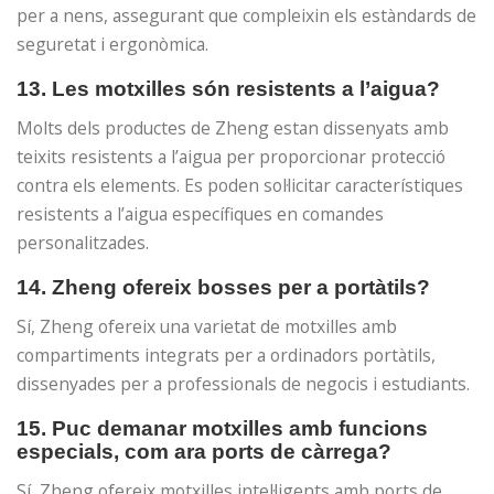
per a nens, assegurant que compleixin els estàndards de
seguretat i ergonòmica.
13. Les motxilles són resistents a l’aigua?
Molts dels productes de Zheng estan dissenyats amb
teixits resistents a l’aigua per proporcionar protecció
contra els elements. Es poden sol·licitar característiques
resistents a l’aigua específiques en comandes
personalitzades.
14. Zheng ofereix bosses per a portàtils?
Sí, Zheng ofereix una varietat de motxilles amb
compartiments integrats per a ordinadors portàtils,
dissenyades per a professionals de negocis i estudiants.
15. Puc demanar motxilles amb funcions
especials, com ara ports de càrrega?
Sí, Zheng ofereix motxilles intel·ligents amb ports de