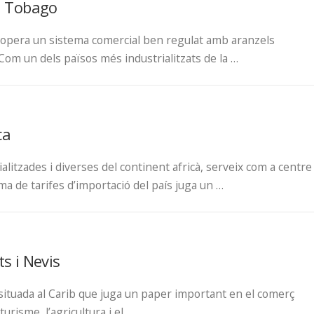
 i Tobago
b, opera un sistema comercial ben regulat amb aranzels
Com un dels països més industrialitzats de la …
ca
litzades i diverses del continent africà, serveix com a centre
ema de tarifes d’importació del país juga un …
ts i Nevis
r situada al Carib que juga un paper important en el comerç
urisme, l’agricultura i el …