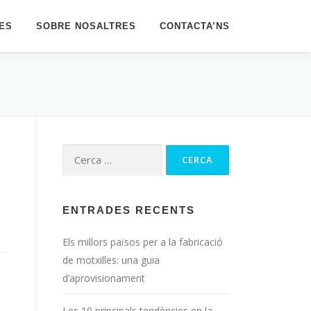
LES
SOBRE NOSALTRES
CONTACTA’NS
Cerca:
ENTRADES RECENTS
Els millors països per a la fabricació
de motxilles: una guia
d’aprovisionament
Les 10 principals tendències en la