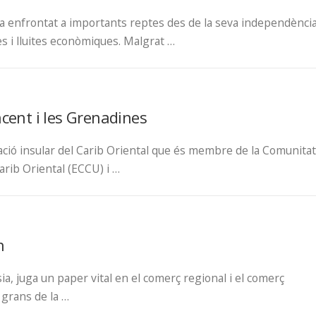
s’ha enfrontat a importants reptes des de la seva independènci
tes i lluites econòmiques. Malgrat …
ncent i les Grenadines
ació insular del Carib Oriental que és membre de la Comunitat
arib Oriental (ECCU) i …
n
sia, juga un paper vital en el comerç regional i el comerç
 grans de la …