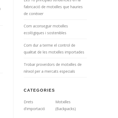
fabricació de motxilles que hauries
a
de conèixer
Com aconseguir motxilles
ecològiques i sostenibles
Com dur a terme el control de
qualitat de les motxilles importades
Trobar proveïdors de motxilles de
nínxol per a mercats especials
CATEGORIES
Drets
Motxilles
d'importació
(Backpacks)