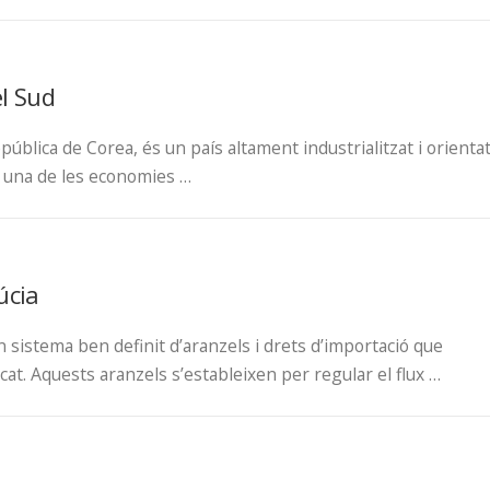
el Sud
ública de Corea, és un país altament industrialitzat i orienta
 és una de les economies …
úcia
un sistema ben definit d’aranzels i drets d’importació que
at. Aquests aranzels s’estableixen per regular el flux …