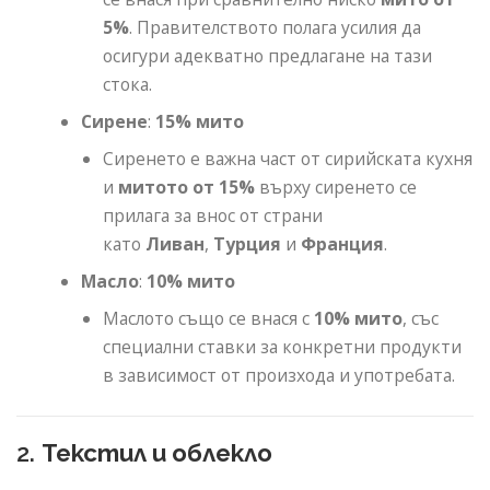
5%
. Правителството полага усилия да
осигури адекватно предлагане на тази
стока.
Сирене
:
15% мито
Сиренето е важна част от сирийската кухня
и
митото от 15%
върху сиренето се
прилага за внос от страни
като
Ливан
,
Турция
и
Франция
.
Масло
:
10% мито
Маслото също се внася с
10% мито
, със
специални ставки за конкретни продукти
в зависимост от произхода и употребата.
2.
Текстил и облекло