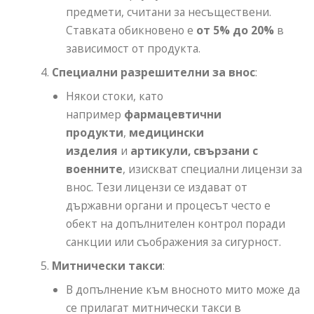
предмети, считани за несъществени.
Ставката обикновено е
от 5% до 20%
в
зависимост от продукта.
Специални разрешителни за внос
:
Някои стоки, като
например
фармацевтични
продукти
,
медицински
изделия
и
артикули, свързани с
военните
, изискват специални лицензи за
внос. Тези лицензи се издават от
държавни органи и процесът често е
обект на допълнителен контрол поради
санкции или съображения за сигурност.
Митнически такси
:
В допълнение към вносното мито може да
се прилагат митнически такси в