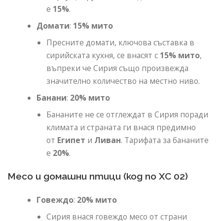
е
15%
.
Домати
:
15% мито
Пресните домати, ключова съставка в
сирийската кухня, се внасят с
15% мито
,
въпреки че Сирия също произвежда
значително количество на местно ниво.
Банани
:
20% мито
Бананите не се отглеждат в Сирия поради
климата и страната ги внася предимно
от
Египет
и
Ливан
. Тарифата за бананите
е
20%
.
Месо и домашни птици (код по ХС 02)
Говеждо
:
20% мито
Сирия внася говеждо месо от страни