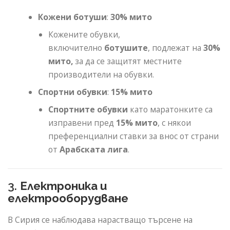
Кожени ботуши
:
30% мито
Кожените обувки,
включително
ботушите
, подлежат на
30%
мито,
за да се защитят местните
производители на обувки.
Спортни обувки
:
15% мито
Спортните обувки
като маратонките са
изправени пред
15% мито
, с някои
преференциални ставки за внос от страни
от
Арабската лига
.
3.
Електроника и
електрооборудване
В Сирия се наблюдава нарастващо търсене на