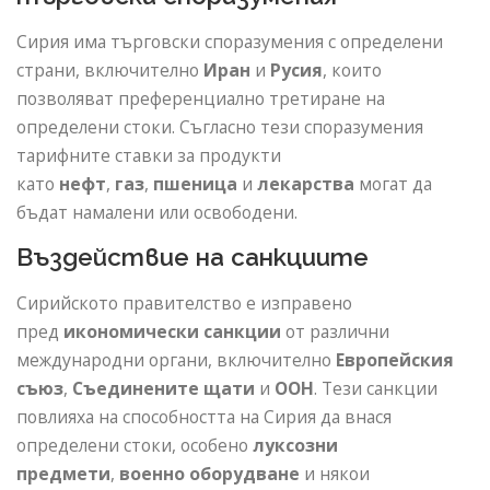
Сирия има търговски споразумения с определени
страни, включително
Иран
и
Русия
, които
позволяват преференциално третиране на
определени стоки. Съгласно тези споразумения
тарифните ставки за продукти
като
нефт
,
газ
,
пшеница
и
лекарства
могат да
бъдат намалени или освободени.
Въздействие на санкциите
Сирийското правителство е изправено
пред
икономически санкции
от различни
международни органи, включително
Европейския
съюз
,
Съединените щати
и
ООН
. Тези санкции
повлияха на способността на Сирия да внася
определени стоки, особено
луксозни
предмети
,
военно оборудване
и някои