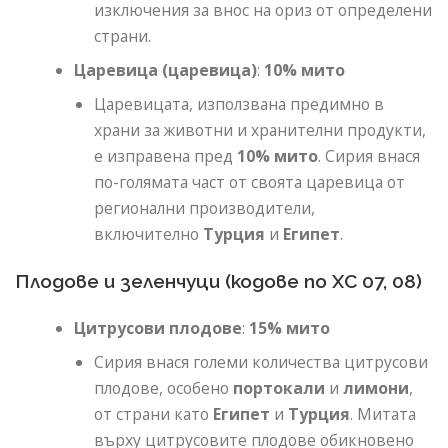
изключения за внос на ориз от определени
страни.
Царевица (царевица)
:
10% мито
Царевицата, използвана предимно в
храни за животни и хранителни продукти,
е изправена пред
10% мито
. Сирия внася
по-голямата част от своята царевица от
регионални производители,
включително
Турция
и
Египет
.
Плодове и зеленчуци (кодове по ХС 07, 08)
Цитрусови плодове
:
15% мито
Сирия внася големи количества цитрусови
плодове, особено
портокали
и
лимони
,
от страни като
Египет
и
Турция
. Митата
върху цитрусовите плодове обикновено