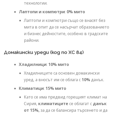
технологии.
Лаптопи и компютри
:
0% мито
Лаптопи и компютри също се внасят без
мита в опит да се насърчат образованието
и бизнес дейностите, особено в градските
райони.
Домакински уреди (код по ХС 84)
Хладилници
:
10% мито
Хладилниците са основен домакински
уред, а вносът им се облага с
10%
данък.
Климатици
:
15% мито
Като се има предвид горещият климат на
Сирия,
климатиците
се облагат с
данък
от 15%,
за да се балансира търсенето и да