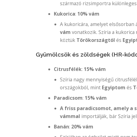
származó rizsimportra különlege
Kukorica
:
10% vám
A kukoricára, amelyet elsősorban
vám
vonatkozik. Szíria a kukorica
köztük
Törökországtól
és
Egyip
Gyümölcsök és zöldségek (HR-kódok
Citrusfélék
:
15% vám
Szíria nagy mennyiségű citrusfél
országokból, mint
Egyiptom
és
T
Paradicsom
:
15% vám
A friss paradicsomot, amely a 
vámmal
importálják, bár Szíria j
Banán
:
20% vám
Szíriában az éghajlat miatt nem t