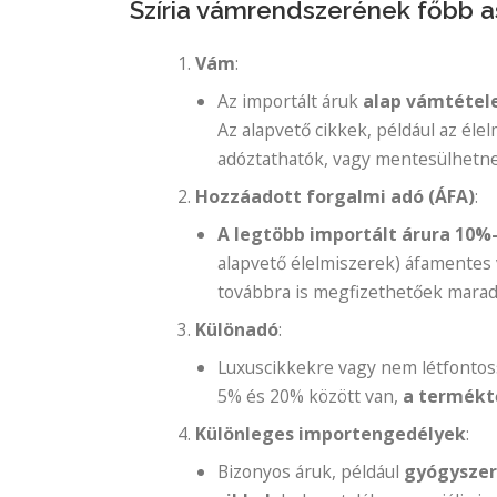
Szíria vámrendszerének főbb a
Vám
:
Az importált áruk
alap vámtétel
Az alapvető cikkek, például az él
adóztathatók, vagy mentesülhetne
Hozzáadott forgalmi adó (ÁFA)
:
A legtöbb importált árura 10%
alapvető élelmiszerek) áfamentes 
továbbra is megfizethetőek marad
Különadó
:
Luxuscikkekre vagy nem létfontos
5% és 20% között van,
a
termékt
Különleges importengedélyek
:
Bizonyos áruk, például
gyógysze