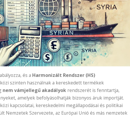
abályozza, és a
Harmonizált Rendszer (HS)
tközi szinten használnak a kereskedett termékek
ág
nem vámjellegű akadályok
rendszerét is fenntartja,
nyeket, amelyek befolyásolhatják bizonyos áruk importját.
közi kapcsolatai, kereskedelmi megállapodásai és politikai
yesült Nemzetek Szervezete, az Európai Unió és más nemzetek