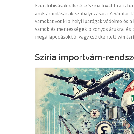
Ezen kihívások ellenére Szíria továbbra is f
áruk áramlásának szabályozására. A vámtarif
vámokat vet ki a helyi iparágak védelme és 
vámok és mentességek bizonyos árukra, és
megállapodásokból vagy csökkentett vámtari
Szíria importvám-rendsz