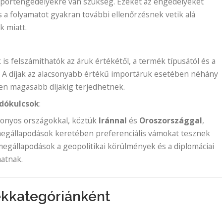
mportengedélyekre van szükség. Ezeket az engedélyeket
s a folyamatot gyakran további ellenőrzésnek vetik alá
k miatt.
is felszámíthatók az áruk értékétől, a termék típusától és a
. A díjak az alacsonyabb értékű importáruk esetében néhány
ben magasabb díjakig terjedhetnek.
dókulcsok
:
izonyos országokkal, köztük
Iránnal
és
Oroszországgal
,
egállapodások keretében preferenciális vámokat tesznek
megállapodások a geopolitikai körülmények és a diplomáciai
atnak.
ékkategóriánként