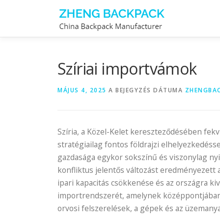
Tovább
a
tartalomhoz
Szíriai importvámok
MÁJUS 4, 2025
A BEJEGYZÉS DÁTUMA
ZHENGBA
Szíria, a Közel-Kelet kereszteződésében fek
stratégiailag fontos földrajzi elhelyezkedésse
gazdasága egykor sokszínű és viszonylag nyi
konfliktus jelentős változást eredményezett 
ipari kapacitás csökkenése és az országra ki
importrendszerét, amelynek középpontjában a
orvosi felszerelések, a gépek és az üzemanya