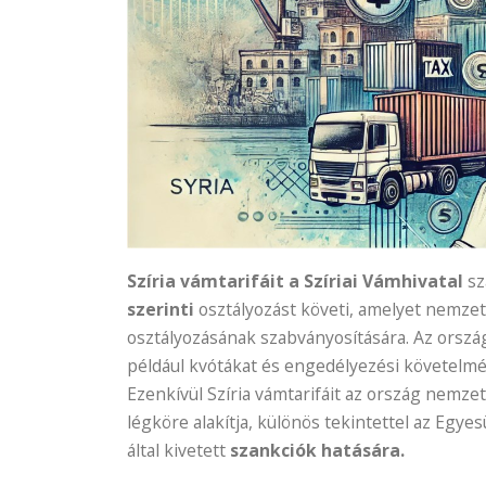
Szíria vámtarifáit a Szíriai Vámhivatal
sz
szerinti
osztályozást követi, amelyet nemze
osztályozásának szabványosítására. Az orsz
például kvótákat és engedélyezési követelmé
Ezenkívül Szíria vámtarifáit az ország nemzet
légköre alakítja, különös tekintettel az Eg
által kivetett
szankciók hatására.