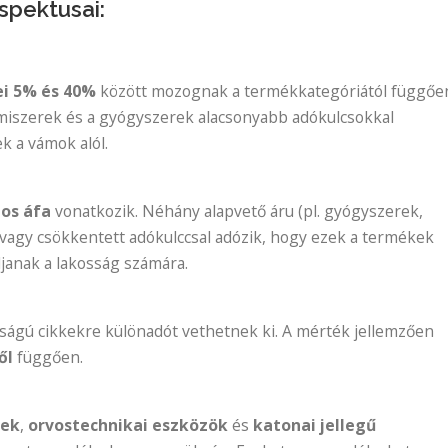
spektusai:
ei
5% és 40%
között mozognak a termékkategóriától függőe
elmiszerek és a gyógyszerek alacsonyabb adókulcsokkal
k a vámok alól.
-os áfa
vonatkozik. Néhány alapvető áru (pl. gyógyszerek,
vagy csökkentett adókulccsal adózik, hogy ezek a termékek
janak a lakosság számára.
ságú cikkekre különadót vethetnek ki. A mérték jellemzően
ől
függően.
rek
,
orvostechnikai eszközök
és
katonai jellegű