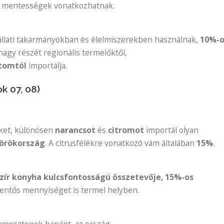
s mentességek vonatkozhatnak.
 állati takarmányokban és élelmiszerekben használnak,
10%-o
 nagy részét regionális termelőktől,
tomtól
importálja.
 07, 08)
éket, különösen
narancsot
és
citromot
importál olyan
örökország
. A citrusfélékre vonatkozó vám általában
15%
.
szír konyha kulcsfontosságú összetevője, 15%-os
elentős mennyiséget is termel helyben.
ermesztenek banánt, az ország