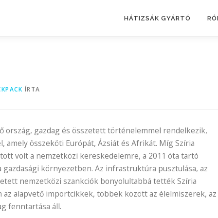
HÁTIZSÁK GYÁRTÓ
RÓ
CKPACK
ÍRTA
vő ország, gazdag és összetett történelemmel rendelkezik,
l, amely összeköti Európát, Ázsiát és Afrikát. Míg Szíria
tott volt a nemzetközi kereskedelemre, a 2011 óta tartó
a gazdasági környezetben. Az infrastruktúra pusztulása, az
vetett nemzetközi szankciók bonyolultabbá tették Szíria
z alapvető importcikkek, többek között az élelmiszerek, az
g fenntartása áll.