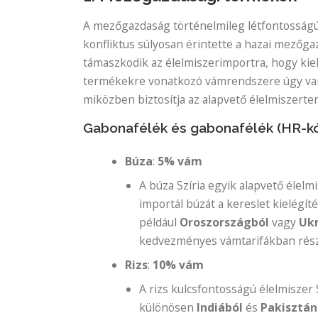
A mezőgazdaság történelmileg létfontosságú 
konfliktus súlyosan érintette a hazai mező
támaszkodik az élelmiszerimportra, hogy kie
termékekre vonatkozó vámrendszere úgy van 
miközben biztosítja az alapvető élelmiszert
Gabonafélék és gabonafélék (HR-kó
Búza
:
5% vám
A búza Szíria egyik alapvető élelm
importál búzát a kereslet kielégít
például
Oroszországból
vagy
Uk
kedvezményes vámtarifákban rész
Rizs
:
10% vám
A rizs kulcsfontosságú élelmiszer
különösen
Indiából
és
Pakisztán