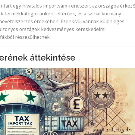
enntart egy hivatalos importvám-rendszert az országba érkez
ák termékkategóriánként eltérőek, és a szíriai kormány
a bevételszerzés érdekében. Ezenkívül vannak különleges
 bizonyos országok kedvezményes kereskedelmi
fákból részesülhetnek.
erének áttekintése