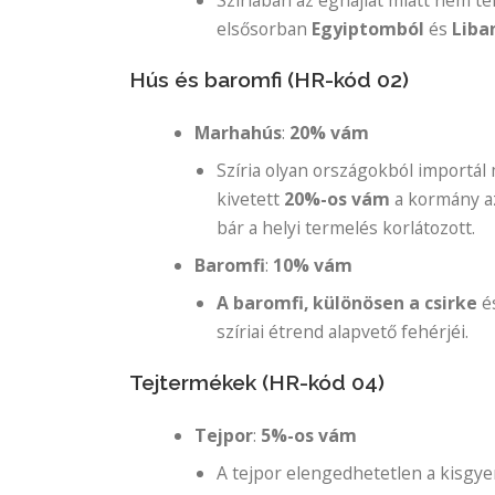
elsősorban
Egyiptomból
és
Liba
Hús és baromfi (HR-kód 02)
Marhahús
:
20% vám
Szíria olyan országokból importá
kivetett
20%-os vám
a kormány az
bár a helyi termelés korlátozott.
Baromfi
:
10% vám
A baromfi, különösen a csirke
é
szíriai étrend alapvető fehérjéi.
Tejtermékek (HR-kód 04)
Tejpor
:
5%-os vám
A tejpor elengedhetetlen a kisgy