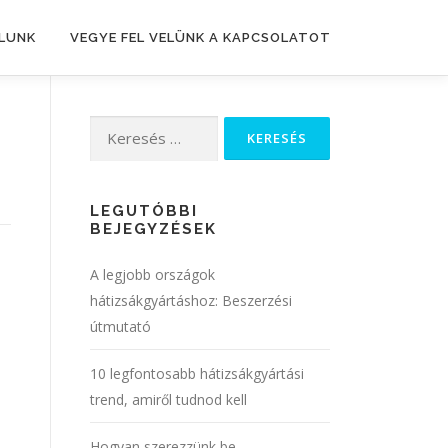
LUNK
VEGYE FEL VELÜNK A KAPCSOLATOT
Keresés:
LEGUTÓBBI
BEJEGYZÉSEK
A legjobb országok
hátizsákgyártáshoz: Beszerzési
útmutató
10 legfontosabb hátizsákgyártási
trend, amiről tudnod kell
Hogyan szerezzünk be