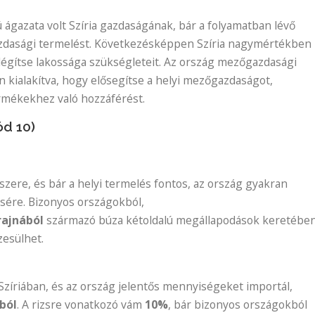
ágazata volt Szíria gazdaságának, bár a folyamatban lévő
gazdasági termelést. Következésképpen Szíria nagymértékben
légítse lakossága szükségleteit. Az ország mezőgazdasági
kialakítva, hogy elősegítse a helyi mezőgazdaságot,
ermékekhez való hozzáférést.
d 10)
iszere, és bár a helyi termelés fontos, az ország gyakran
ésére. Bizonyos országokból,
rajnából
származó búza kétoldalú megállapodások keretébe
esülhet.
 Szíriában, és az ország jelentős mennyiségeket importál,
ból
. A rizsre vonatkozó vám
10%
, bár bizonyos országokból