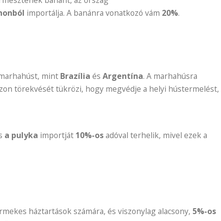
nonból
importálja. A banánra vonatkozó vám
20%
.
l marhahúst, mint
Brazília
és
Argentína
. A marhahúsra
on törekvését tükrözi, hogy megvédje a helyi hústermelést,
s
a pulyka
importját
10%-os
adóval terhelik, mivel ezek a
ermekes háztartások számára, és viszonylag alacsony,
5%-os