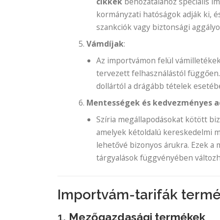
cikkek
behozatalához speciális i
kormányzati hatóságok adják ki, é
szankciók vagy biztonsági aggályo
Vámdíjak
:
Az importvámon felül vámilletékek 
tervezett felhasználástól függően
dollártól a drágább tételek eseté
Mentességek és kedvezményes a
Szíria megállapodásokat kötött b
amelyek kétoldalú kereskedelmi m
lehetővé bizonyos árukra. Ezek a 
tárgyalások függvényében változh
Importvám-tarifák term
1.
Mezőgazdasági termékek