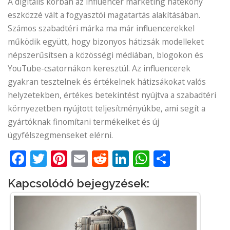
A digitális korban az influencer marketing hatékony
eszközzé vált a fogyasztói magatartás alakításában.
Számos szabadtéri márka ma már influencerekkel
működik együtt, hogy bizonyos hátizsák modelleket
népszerűsítsen a közösségi médiában, blogokon és
YouTube-csatornákon keresztül. Az influencerek
gyakran tesztelnek és értékelnek hátizsákokat valós
helyzetekben, értékes betekintést nyújtva a szabadtéri
környezetben nyújtott teljesítményükbe, ami segít a
gyártóknak finomítani termékeiket és új
ügyfélszegmenseket elérni.
Facebook
Twitter
Pinterest
Email
Reddit
LinkedIn
WhatsApp
Share
Kapcsolódó bejegyzések: