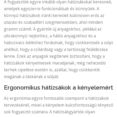
A fogyasztók egyre inkább olyan hátizsákokat keresnek,
amelyek egyszerre funkcionálisak és könnyűek. A
könnyű hátizsákok iránti kereslet különösen erős az
utazási és szabadtéri szegmensekben, ahol minden
gramm számít. A gyártók új anyagokhoz, például az
ultrakönnyű nejlonhoz, a hálós anyagokhoz és a
habszivacs béléshez fordulnak, hogy csökkentsék a súlyt
anélkül, hogy a szilárdság vagy a tartósság feláldozása
lenne. Ezek az anyagok segítenek biztosítani, hogy a
hátizsákok kényelmesek maradjanak, még nehezebb
terhek cipelése esetén is, azáltal, hogy csökkentik
magának a táskának a súlyát.
Ergonomikus hátizsákok a kényelemért
Az ergonómia egyre fontosabb szempont a hátizsákok
tervezésénél, mivel a kényelem kulcsfontosságú tényező
sok fogyasztó számára. A hátizsákgyártók olyan