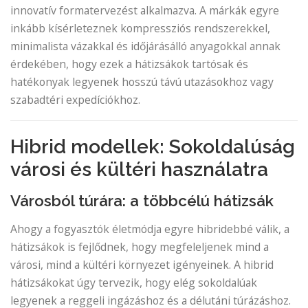
innovatív formatervezést alkalmazva. A márkák egyre
inkább kísérleteznek kompressziós rendszerekkel,
minimalista vázakkal és időjárásálló anyagokkal annak
érdekében, hogy ezek a hátizsákok tartósak és
hatékonyak legyenek hosszú távú utazásokhoz vagy
szabadtéri expedíciókhoz.
Hibrid modellek: Sokoldalúság
városi és kültéri használatra
Városból túrára: a többcélú hátizsák
Ahogy a fogyasztók életmódja egyre hibridebbé válik, a
hátizsákok is fejlődnek, hogy megfeleljenek mind a
városi, mind a kültéri környezet igényeinek. A hibrid
hátizsákokat úgy tervezik, hogy elég sokoldalúak
legyenek a reggeli ingázáshoz és a délutáni túrázáshoz.