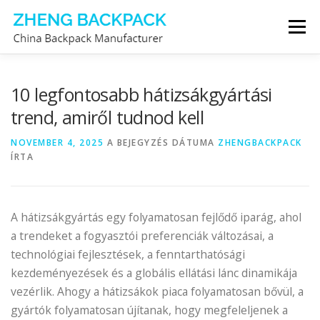
Tovább
Menü
a
tartalomhoz
HÁTIZSÁK GYÁRTÓ
RÓLUNK
10 legfontosabb hátizsákgyártási
trend, amiről tudnod kell
VEGYE FEL VELÜNK A KAPCSOLATOT
NOVEMBER 4, 2025
A BEJEGYZÉS DÁTUMA
ZHENGBACKPACK
ÍRTA
A hátizsákgyártás egy folyamatosan fejlődő iparág, ahol
a trendeket a fogyasztói preferenciák változásai, a
technológiai fejlesztések, a fenntarthatósági
kezdeményezések és a globális ellátási lánc dinamikája
vezérlik. Ahogy a hátizsákok piaca folyamatosan bővül, a
gyártók folyamatosan újítanak, hogy megfeleljenek a