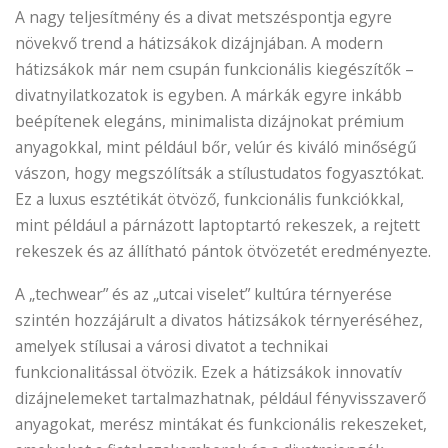
A nagy teljesítmény és a divat metszéspontja egyre
növekvő trend a hátizsákok dizájnjában. A modern
hátizsákok már nem csupán funkcionális kiegészítők –
divatnyilatkozatok is egyben. A márkák egyre inkább
beépítenek elegáns, minimalista dizájnokat prémium
anyagokkal, mint például bőr, velúr és kiváló minőségű
vászon, hogy megszólítsák a stílustudatos fogyasztókat.
Ez a luxus esztétikát ötvöző, funkcionális funkciókkal,
mint például a párnázott laptoptartó rekeszek, a rejtett
rekeszek és az állítható pántok ötvözetét eredményezte.
A „techwear” és az „utcai viselet” kultúra térnyerése
szintén hozzájárult a divatos hátizsákok térnyeréséhez,
amelyek stílusai a városi divatot a technikai
funkcionalitással ötvözik. Ezek a hátizsákok innovatív
dizájnelemeket tartalmazhatnak, például fényvisszaverő
anyagokat, merész mintákat és funkcionális rekeszeket,