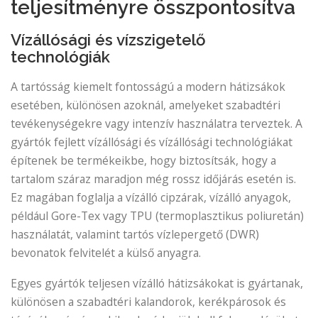
teljesítményre összpontosítva
Vízállósági és vízszigetelő
technológiák
A tartósság kiemelt fontosságú a modern hátizsákok
esetében, különösen azoknál, amelyeket szabadtéri
tevékenységekre vagy intenzív használatra terveztek. A
gyártók fejlett vízállósági és vízállósági technológiákat
építenek be termékeikbe, hogy biztosítsák, hogy a
tartalom száraz maradjon még rossz időjárás esetén is.
Ez magában foglalja a vízálló cipzárak, vízálló anyagok,
például Gore-Tex vagy TPU (termoplasztikus poliuretán)
használatát, valamint tartós vízlepergető (DWR)
bevonatok felvitelét a külső anyagra.
Egyes gyártók teljesen vízálló hátizsákokat is gyártanak,
különösen a szabadtéri kalandorok, kerékpárosok és