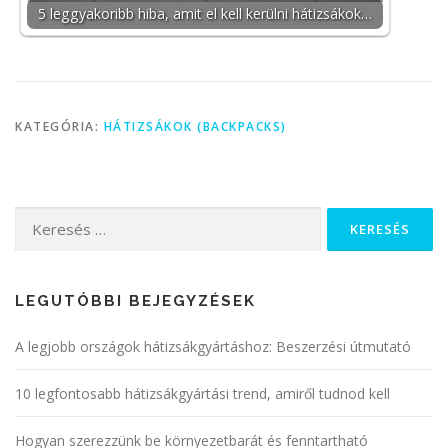
5 leggyakoribb hiba, amit el kell kerülni hátizsákok…
KATEGÓRIA:
HÁTIZSÁKOK (BACKPACKS)
Keresés:
LEGUTÓBBI BEJEGYZÉSEK
A legjobb országok hátizsákgyártáshoz: Beszerzési útmutató
10 legfontosabb hátizsákgyártási trend, amiről tudnod kell
Hogyan szerezzünk be környezetbarát és fenntartható