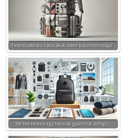
Testreszabható hátizsákok: Miért kulcsfontosságú…
Mit kell keresni egy hátizsák gyártónál: Átfogó…