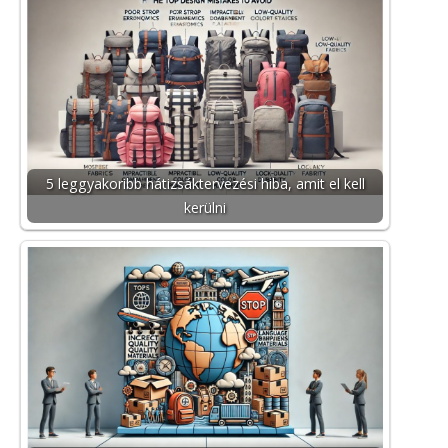
5 leggyakoribb hátizsáktervezési hiba, amit el kell
kerülni