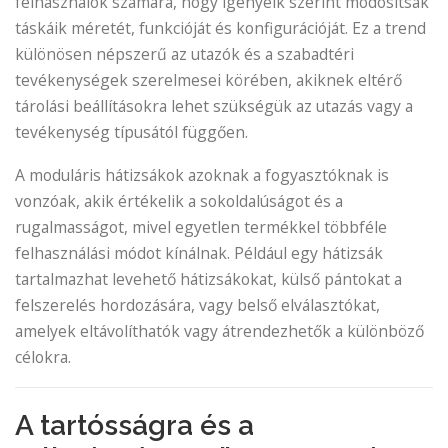
felhasználók számára, hogy igényeik szerint módosítsák
táskáik méretét, funkcióját és konfigurációját. Ez a trend
különösen népszerű az utazók és a szabadtéri
tevékenységek szerelmesei körében, akiknek eltérő
tárolási beállításokra lehet szükségük az utazás vagy a
tevékenység típusától függően.
A moduláris hátizsákok azoknak a fogyasztóknak is
vonzóak, akik értékelik a sokoldalúságot és a
rugalmasságot, mivel egyetlen termékkel többféle
felhasználási módot kínálnak. Például egy hátizsák
tartalmazhat levehető hátizsákokat, külső pántokat a
felszerelés hordozására, vagy belső elválasztókat,
amelyek eltávolíthatók vagy átrendezhetők a különböző
célokra.
A tartósságra és a