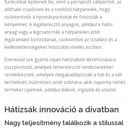
funkciókat építenek be, mint a párnázott vállpántok, az
állítható csípőövek és a szellőző hátpanelek, hogy
csökkentsék a nyomáspontokat és fokozzák a
kényelmet. A légáteresztő anyagok, például a hálós
anyag vagy a légcsatornák a hátpanelen jobb
légáramlást biztosítanak, csökkentve az izzadást és a
kellemetlenségeket hosszabb viselés közben.
Ezenkívül sok gyártó olyan hátizsákok létrehozására
összpontosít, amelyek teherelosztó rendszerekkel
rendelkeznek, amelyek megakadályozzák a hát és a váll
terhelését, különösen azok számára, akik naponta nehéz
terheket cipelnek, például diákok, ingázók és utazók.
Hátizsák innováció a divatban
Nagy teljesítmény találkozik a stílussal