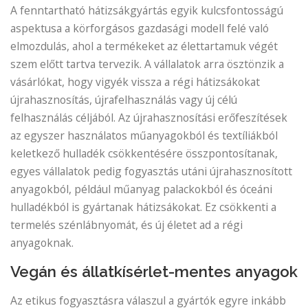
A fenntartható hátizsákgyártás egyik kulcsfontosságú
aspektusa a körforgásos gazdasági modell felé való
elmozdulás, ahol a termékeket az élettartamuk végét
szem előtt tartva tervezik. A vállalatok arra ösztönzik a
vásárlókat, hogy vigyék vissza a régi hátizsákokat
újrahasznosítás, újrafelhasználás vagy új célú
felhasználás céljából. Az újrahasznosítási erőfeszítések
az egyszer használatos műanyagokból és textíliákból
keletkező hulladék csökkentésére összpontosítanak,
egyes vállalatok pedig fogyasztás utáni újrahasznosított
anyagokból, például műanyag palackokból és óceáni
hulladékból is gyártanak hátizsákokat. Ez csökkenti a
termelés szénlábnyomát, és új életet ad a régi
anyagoknak.
Vegán és állatkísérlet-mentes anyagok
Az etikus fogyasztásra válaszul a gyártók egyre inkább