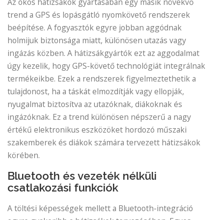
Az okos hátizsákok gyártásában egy másik növekvő
trend a GPS és lopásgátló nyomkövető rendszerek
beépítése. A fogyasztók egyre jobban aggódnak
holmijuk biztonsága miatt, különösen utazás vagy
ingázás közben. A hátizsákgyártók ezt az aggodalmat
úgy kezelik, hogy GPS-követő technológiát integrálnak
termékeikbe. Ezek a rendszerek figyelmeztethetik a
tulajdonost, ha a táskát elmozdítják vagy ellopják,
nyugalmat biztosítva az utazóknak, diákoknak és
ingázóknak. Ez a trend különösen népszerű a nagy
értékű elektronikus eszközöket hordozó műszaki
szakemberek és diákok számára tervezett hátizsákok
körében.
Bluetooth és vezeték nélküli
csatlakozási funkciók
A töltési képességek mellett a Bluetooth-integráció