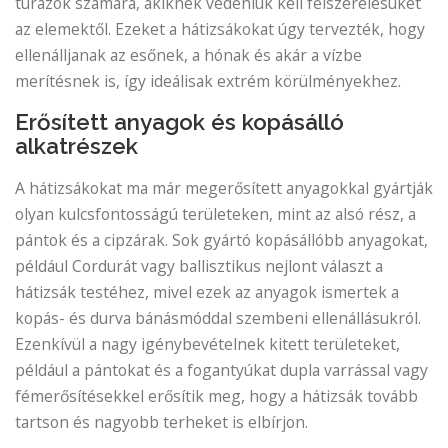
túrázók számára, akiknek védeniük kell felszerelésüket
az elemektől. Ezeket a hátizsákokat úgy tervezték, hogy
ellenálljanak az esőnek, a hónak és akár a vízbe
merítésnek is, így ideálisak extrém körülményekhez.
Erősített anyagok és kopásálló
alkatrészek
A hátizsákokat ma már megerősített anyagokkal gyártják
olyan kulcsfontosságú területeken, mint az alsó rész, a
pántok és a cipzárak. Sok gyártó kopásállóbb anyagokat,
például Cordurát vagy ballisztikus nejlont választ a
hátizsák testéhez, mivel ezek az anyagok ismertek a
kopás- és durva bánásmóddal szembeni ellenállásukról.
Ezenkívül a nagy igénybevételnek kitett területeket,
például a pántokat és a fogantyúkat dupla varrással vagy
fémerősítésekkel erősítik meg, hogy a hátizsák tovább
tartson és nagyobb terheket is elbírjon.