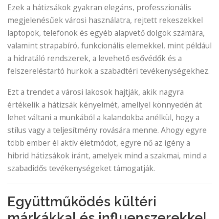
Ezek a hátizsákok gyakran elegáns, professzionális
megjelenésűek városi használatra, rejtett rekeszekkel
laptopok, telefonok és egyéb alapvető dolgok számára,
valamint strapabíró, funkcionális elemekkel, mint például
a hidratáló rendszerek, a levehető esővédők és a
felszereléstartó hurkok a szabadtéri tevékenységekhez.
Ezt a trendet a városi lakosok hajtják, akik nagyra
értékelik a hátizsák kényelmét, amellyel könnyedén át
lehet váltani a munkából a kalandokba anélkül, hogy a
stílus vagy a teljesítmény rovására menne. Ahogy egyre
több ember él aktív életmódot, egyre nő az igény a
hibrid hátizsákok iránt, amelyek mind a szakmai, mind a
szabadidős tevékenységeket támogatják.
Együttműködés kültéri
márkákkal és influenszerekkel