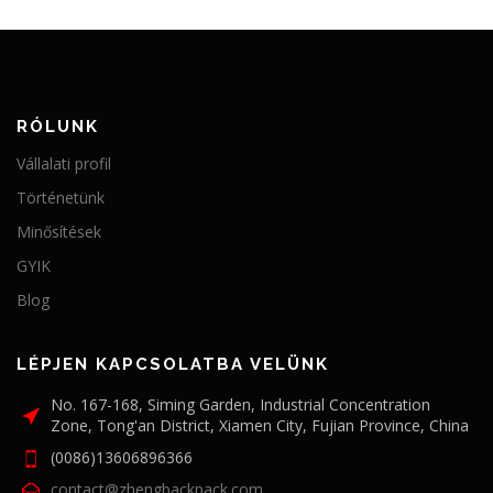
RÓLUNK
Vállalati profil
Történetünk
Minősítések
GYIK
Blog
LÉPJEN KAPCSOLATBA VELÜNK
No. 167-168, Siming Garden, Industrial Concentration
Zone, Tong'an District, Xiamen City, Fujian Province, China
(0086)13606896366
contact@zhengbackpack.com