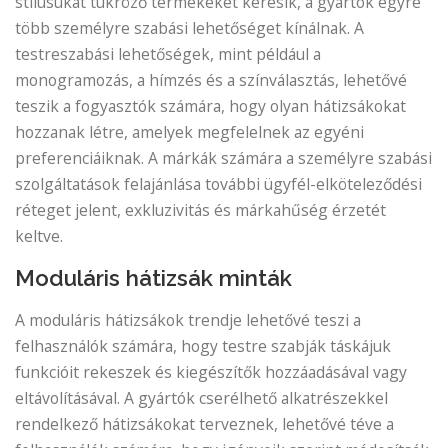
stílusukat tükröző termékeket keresik, a gyártók egyre
több személyre szabási lehetőséget kínálnak. A
testreszabási lehetőségek, mint például a
monogramozás, a hímzés és a színválasztás, lehetővé
teszik a fogyasztók számára, hogy olyan hátizsákokat
hozzanak létre, amelyek megfelelnek az egyéni
preferenciáiknak. A márkák számára a személyre szabási
szolgáltatások felajánlása további ügyfél-elköteleződési
réteget jelent, exkluzivitás és márkahűség érzetét
keltve.
Moduláris hátizsák minták
A moduláris hátizsákok trendje lehetővé teszi a
felhasználók számára, hogy testre szabják táskájuk
funkcióit rekeszek és kiegészítők hozzáadásával vagy
eltávolításával. A gyártók cserélhető alkatrészekkel
rendelkező hátizsákokat terveznek, lehetővé téve a