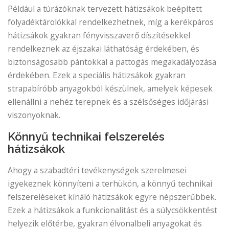
Például a túrázóknak tervezett hátizsákok beépített
folyadéktárolókkal rendelkezhetnek, míg a kerékpáros
hátizsákok gyakran fényvisszaverő díszítésekkel
rendelkeznek az éjszakai láthatóság érdekében, és
biztonságosabb pántokkal a pattogás megakadályozása
érdekében. Ezek a speciális hátizsákok gyakran
strapabíróbb anyagokból készülnek, amelyek képesek
ellenállni a nehéz terepnek és a szélsőséges időjárási
viszonyoknak.
Könnyű technikai felszerelés
hátizsákok
Ahogy a szabadtéri tevékenységek szerelmesei
igyekeznek könnyíteni a terhükön, a könnyű technikai
felszereléseket kínáló hátizsákok egyre népszerűbbek.
Ezek a hátizsákok a funkcionalitást és a súlycsökkentést
helyezik előtérbe, gyakran élvonalbeli anyagokat és