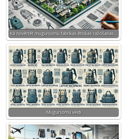
Kā novērtēt mugursomu fabrikas ētiskas ražošanas…
Mugursomu veidi