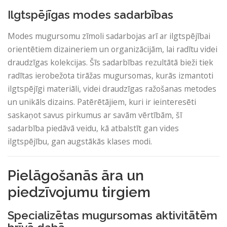
Ilgtspējīgas modes sadarbības
Modes mugursomu zīmoli sadarbojas arī ar ilgtspējībai
orientētiem dizaineriem un organizācijām, lai radītu videi
draudzīgas kolekcijas. Šīs sadarbības rezultātā bieži tiek
radītas ierobežota tirāžas mugursomas, kurās izmantoti
ilgtspējīgi materiāli, videi draudzīgas ražošanas metodes
un unikāls dizains. Patērētājiem, kuri ir ieinteresēti
saskaņot savus pirkumus ar savām vērtībām, šī
sadarbība piedāvā veidu, kā atbalstīt gan vides
ilgtspējību, gan augstākās klases modi.
Pielāgošanās āra un
piedzīvojumu tirgiem
Specializētas mugursomas aktivitātēm