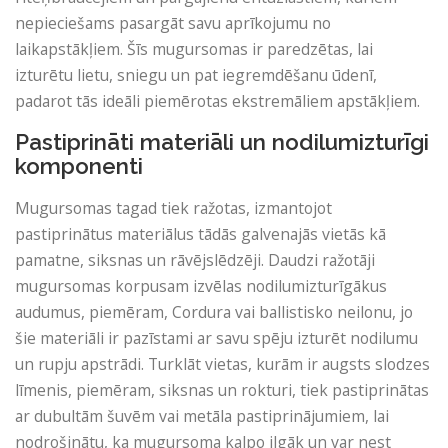
nepieciešams pasargāt savu aprīkojumu no
laikapstākļiem. Šīs mugursomas ir paredzētas, lai
izturētu lietu, sniegu un pat iegremdēšanu ūdenī,
padarot tās ideāli piemērotas ekstremāliem apstākļiem.
Pastiprināti materiāli un nodilumizturīgi
komponenti
Mugursomas tagad tiek ražotas, izmantojot
pastiprinātus materiālus tādās galvenajās vietās kā
pamatne, siksnas un rāvējslēdzēji. Daudzi ražotāji
mugursomas korpusam izvēlas nodilumizturīgākus
audumus, piemēram, Cordura vai ballistisko neilonu, jo
šie materiāli ir pazīstami ar savu spēju izturēt nodilumu
un rupju apstrādi. Turklāt vietas, kurām ir augsts slodzes
līmenis, piemēram, siksnas un rokturi, tiek pastiprinātas
ar dubultām šuvēm vai metāla pastiprinājumiem, lai
nodrošinātu, ka mugursoma kalpo ilgāk un var nest