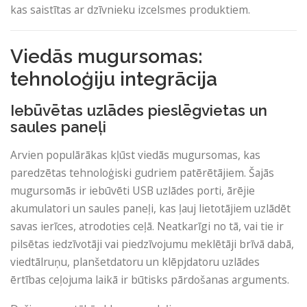
kas saistītas ar dzīvnieku izcelsmes produktiem.
Viedās mugursomas:
tehnoloģiju integrācija
Iebūvētas uzlādes pieslēgvietas un
saules paneļi
Arvien populārākas kļūst viedās mugursomas, kas
paredzētas tehnoloģiski gudriem patērētājiem. Šajās
mugursomās ir iebūvēti USB uzlādes porti, ārējie
akumulatori un saules paneļi, kas ļauj lietotājiem uzlādēt
savas ierīces, atrodoties ceļā. Neatkarīgi no tā, vai tie ir
pilsētas iedzīvotāji vai piedzīvojumu meklētāji brīvā dabā,
viedtālruņu, planšetdatoru un klēpjdatoru uzlādes
ērtības ceļojuma laikā ir būtisks pārdošanas arguments.