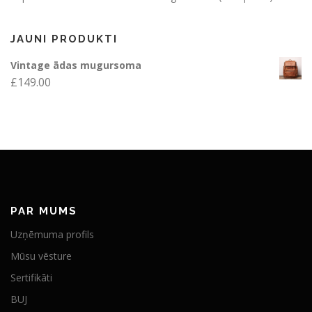
JAUNI PRODUKTI
Vintage ādas mugursoma
£
149.00
PAR MUMS
Uzņēmuma profils
Mūsu vēsture
Sertifikāti
BUJ