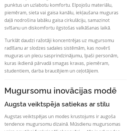
punktus un uzlabotu komfortu. Elpojošu materiālu,
piemēram, sieta vai gaisa kanālu, iekļaušana muguras
daļā nodrošina labāku gaisa cirkulāciju, samazinot
svīšanu un diskomfortu ilgstošas ​​valkāšanas laikā.
Turklāt daudzi ražotāji koncentrējas uz mugursomu
radīšanu ar slodzes sadales sistēmām, kas novērš
muguras un plecu sasprindzinājumu, īpaši personām,
kuras ikdienā pārvadā smagas kravas, piemēram,
studentiem, darba braucējiem un ceļotājiem.
Mugursomu inovācijas modē
Augsta veiktspēja satiekas ar stilu
Augstas veiktspējas un modes krustojums ir augoša
tendence mugursomu dizainā. Mūsdienu mugursomas