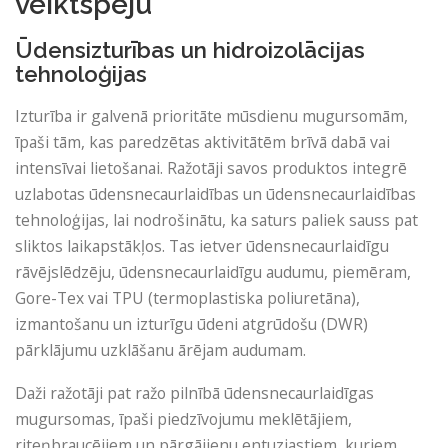
veiktspēju
Ūdensizturības un hidroizolācijas
tehnoloģijas
Izturība ir galvenā prioritāte mūsdienu mugursomām,
īpaši tām, kas paredzētas aktivitātēm brīvā dabā vai
intensīvai lietošanai. Ražotāji savos produktos integrē
uzlabotas ūdensnecaurlaidības un ūdensnecaurlaidības
tehnoloģijas, lai nodrošinātu, ka saturs paliek sauss pat
sliktos laikapstākļos. Tas ietver ūdensnecaurlaidīgu
rāvējslēdzēju, ūdensnecaurlaidīgu audumu, piemēram,
Gore-Tex vai TPU (termoplastiska poliuretāna),
izmantošanu un izturīgu ūdeni atgrūdošu (DWR)
pārklājumu uzklāšanu ārējam audumam.
Daži ražotāji pat ražo pilnībā ūdensnecaurlaidīgas
mugursomas, īpaši piedzīvojumu meklētājiem,
riteņbraucējiem un pārgājienu entuziastiem, kuriem