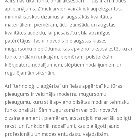
vairs nav tikai funkcionāli aksesuāri — tās ir arī modes
apliecinājums. Zīmoli arvien vairāk iekļauj elegantus,
minimālistiskus dizainus ar augstākās kvalitātes
materiāliem, piemēram, ādu, zamšādu un augstas
kvalitātes audeklu, lai piesaistītu stila apzinīgus
patērētājus. Tas ir novedis pie augstas klases
mugursomu pieplūduma, kas apvieno luksusa estētiku ar
funkcionālām funkcijām, piemēram, polsterētām
klēpjdatoru nodalījumiem, slēptiem nodalījumiem un
regulējamām siksnām.
Arī “tehnoloģiju apģērba” un “ielas apģērba” kultūras
pieaugums ir veicinājis modernu mugursomu
pieaugumu, kuru stili apvieno pilsētas modi ar tehnisku
funkcionalitāti. Šīm mugursomām var būt inovatīvi
dizaina elementi, piemēram, atstarojoši materiāli, spilgti
raksti un funkcionāli nodalījumi, kas pielāgoti jauno
profesionāļu un modes entuziastu vajadzībām.