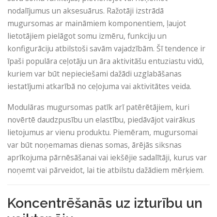
nodalījumus un aksesuārus. Ražotāji izstrādā
mugursomas ar maināmiem komponentiem, ļaujot
lietotājiem pielāgot somu izmēru, funkciju un
konfigurāciju atbilstoši savām vajadzībām. Šī tendence ir
īpaši populāra ceļotāju un āra aktivitāšu entuziastu vidū,
kuriem var būt nepieciešami dažādi uzglabāšanas
iestatījumi atkarībā no ceļojuma vai aktivitātes veida.
Modulāras mugursomas patīk arī patērētājiem, kuri
novērtē daudzpusību un elastību, piedāvājot vairākus
lietojumus ar vienu produktu. Piemēram, mugursomai
var būt noņemamas dienas somas, ārējās siksnas
aprīkojuma pārnēsāšanai vai iekšējie sadalītāji, kurus var
noņemt vai pārveidot, lai tie atbilstu dažādiem mērķiem.
Koncentrēšanās uz izturību un