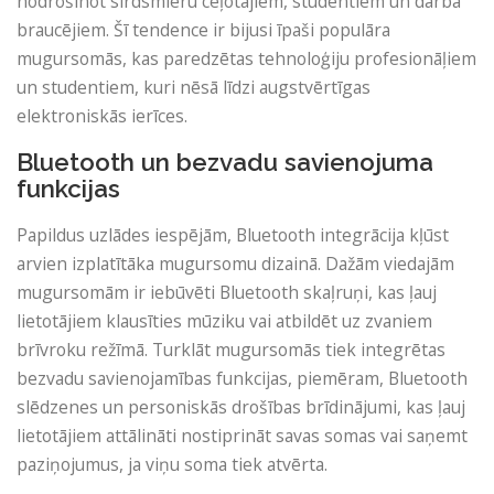
nodrošinot sirdsmieru ceļotājiem, studentiem un darba
braucējiem. Šī tendence ir bijusi īpaši populāra
mugursomās, kas paredzētas tehnoloģiju profesionāļiem
un studentiem, kuri nēsā līdzi augstvērtīgas
elektroniskās ierīces.
Bluetooth un bezvadu savienojuma
funkcijas
Papildus uzlādes iespējām, Bluetooth integrācija kļūst
arvien izplatītāka mugursomu dizainā. Dažām viedajām
mugursomām ir iebūvēti Bluetooth skaļruņi, kas ļauj
lietotājiem klausīties mūziku vai atbildēt uz zvaniem
brīvroku režīmā. Turklāt mugursomās tiek integrētas
bezvadu savienojamības funkcijas, piemēram, Bluetooth
slēdzenes un personiskās drošības brīdinājumi, kas ļauj
lietotājiem attālināti nostiprināt savas somas vai saņemt
paziņojumus, ja viņu soma tiek atvērta.