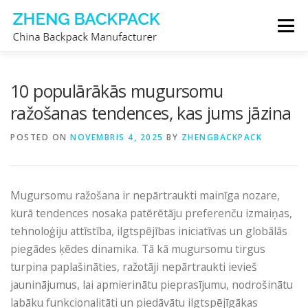
Skip
Menu
to
content
MUGURSOMU RAŽOTĀJS
PAR MUMS
10 populārākās mugursomu
ražošanas tendences, kas jums jāzina
SAZINIETIES AR MUMS
POSTED ON
NOVEMBRIS 4, 2025
BY
ZHENGBACKPACK
Mugursomu ražošana ir nepārtraukti mainīga nozare,
kurā tendences nosaka patērētāju preferenču izmaiņas,
tehnoloģiju attīstība, ilgtspējības iniciatīvas un globālās
piegādes ķēdes dinamika. Tā kā mugursomu tirgus
turpina paplašināties, ražotāji nepārtraukti ievieš
jauninājumus, lai apmierinātu pieprasījumu, nodrošinātu
labāku funkcionalitāti un piedāvātu ilgtspējīgākas