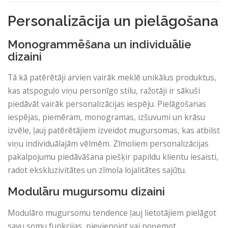
Personalizācija un pielāgošana
Monogrammēšana un individuālie
dizaini
Tā kā patērētāji arvien vairāk meklē unikālus produktus,
kas atspoguļo viņu personīgo stilu, ražotāji ir sākuši
piedāvāt vairāk personalizācijas iespēju. Pielāgošanas
iespējas, piemēram, monogramas, izšuvumi un krāsu
izvēle, ļauj patērētājiem izveidot mugursomas, kas atbilst
viņu individuālajām vēlmēm. Zīmoliem personalizācijas
pakalpojumu piedāvāšana piešķir papildu klientu iesaisti,
radot ekskluzivitātes un zīmola lojalitātes sajūtu.
Modulāru mugursomu dizaini
Modulāro mugursomu tendence ļauj lietotājiem pielāgot
savu somu funkcijas, pievienojot vai noņemot