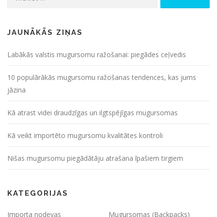
JAUNĀKĀS ZIŅAS
Labākās valstis mugursomu ražošanai: piegādes ceļvedis
10 populārākās mugursomu ražošanas tendences, kas jums
jāzina
Kā atrast videi draudzīgas un ilgtspējīgas mugursomas
Kā veikt importēto mugursomu kvalitātes kontroli
Nišas mugursomu piegādātāju atrašana īpašiem tirgiem
KATEGORIJAS
Importa nodevas
Mugursomas (Backpacks)