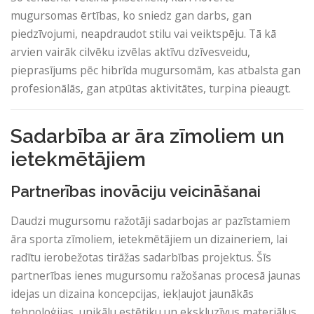
mugursomas ērtības, ko sniedz gan darbs, gan
piedzīvojumi, neapdraudot stilu vai veiktspēju. Tā kā
arvien vairāk cilvēku izvēlas aktīvu dzīvesveidu,
pieprasījums pēc hibrīda mugursomām, kas atbalsta gan
profesionālās, gan atpūtas aktivitātes, turpina pieaugt.
Sadarbība ar āra zīmoliem un
ietekmētājiem
Partnerības inovāciju veicināšanai
Daudzi mugursomu ražotāji sadarbojas ar pazīstamiem
āra sporta zīmoliem, ietekmētājiem un dizaineriem, lai
radītu ierobežotas tirāžas sadarbības projektus. Šīs
partnerības ienes mugursomu ražošanas procesā jaunas
idejas un dizaina koncepcijas, iekļaujot jaunākās
tehnoloģijas, unikālu estētiku un ekskluzīvus materiālus.