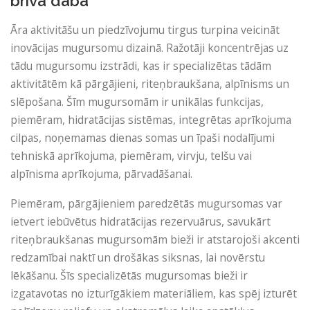
brīvā dabā
Āra aktivitāšu un piedzīvojumu tirgus turpina veicināt
inovācijas mugursomu dizainā. Ražotāji koncentrējas uz
tādu mugursomu izstrādi, kas ir specializētas tādām
aktivitātēm kā pārgājieni, riteņbraukšana, alpīnisms un
slēpošana. Šīm mugursomām ir unikālas funkcijas,
piemēram, hidratācijas sistēmas, integrētas aprīkojuma
cilpas, noņemamas dienas somas un īpaši nodalījumi
tehniskā aprīkojuma, piemēram, virvju, telšu vai
alpīnisma aprīkojuma, pārvadāšanai.
Piemēram, pārgājieniem paredzētās mugursomas var
ietvert iebūvētus hidratācijas rezervuārus, savukārt
riteņbraukšanas mugursomām bieži ir atstarojoši akcenti
redzamībai naktī un drošākas siksnas, lai novērstu
lēkāšanu. Šīs specializētās mugursomas bieži ir
izgatavotas no izturīgākiem materiāliem, kas spēj izturēt