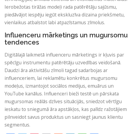
Ierobežotas tirāžas modeļi rada patērētāju sajūsmu,
piedāvājot iespēju iegūt ekskluzīva dizaina priekšmetu,
vienlaikus atbalstot labi atpazīstamus zīmolus.
Influenceru mārketings un mugursomu
tendences
Digitālajā laikmetā influenceru mārketings ir kļuvis par
spēcīgu instrumentu patērētāju uzvedības veidošanā.
Daudzi āra aktivitāšu zīmoli tagad sadarbojas ar
influenceriem, lai reklamētu konkrētus mugursomu
modeļus, izmantojot sociālos medijus, emuārus un
YouTube kanālus. Influenceri bieži testē un pārskata
mugursomas reālās dzīves situācijās, sniedzot vērtīgu
ieskatu to sniegumā āra apstākļos, kas palīdz ražotājiem
pilnveidot savus produktus un sasniegt jaunus klientu
segmentus.