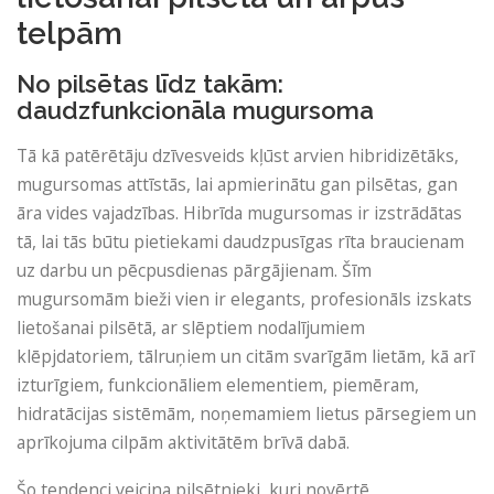
telpām
No pilsētas līdz takām:
daudzfunkcionāla mugursoma
Tā kā patērētāju dzīvesveids kļūst arvien hibridizētāks,
mugursomas attīstās, lai apmierinātu gan pilsētas, gan
āra vides vajadzības. Hibrīda mugursomas ir izstrādātas
tā, lai tās būtu pietiekami daudzpusīgas rīta braucienam
uz darbu un pēcpusdienas pārgājienam. Šīm
mugursomām bieži vien ir elegants, profesionāls izskats
lietošanai pilsētā, ar slēptiem nodalījumiem
klēpjdatoriem, tālruņiem un citām svarīgām lietām, kā arī
izturīgiem, funkcionāliem elementiem, piemēram,
hidratācijas sistēmām, noņemamiem lietus pārsegiem un
aprīkojuma cilpām aktivitātēm brīvā dabā.
Šo tendenci veicina pilsētnieki, kuri novērtē