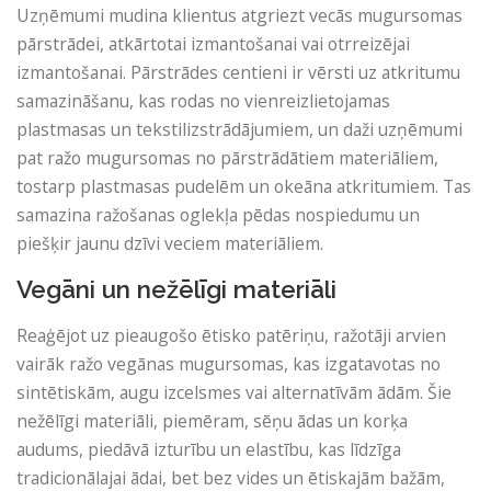
Uzņēmumi mudina klientus atgriezt vecās mugursomas
pārstrādei, atkārtotai izmantošanai vai otrreizējai
izmantošanai. Pārstrādes centieni ir vērsti uz atkritumu
samazināšanu, kas rodas no vienreizlietojamas
plastmasas un tekstilizstrādājumiem, un daži uzņēmumi
pat ražo mugursomas no pārstrādātiem materiāliem,
tostarp plastmasas pudelēm un okeāna atkritumiem. Tas
samazina ražošanas oglekļa pēdas nospiedumu un
piešķir jaunu dzīvi veciem materiāliem.
Vegāni un nežēlīgi materiāli
Reaģējot uz pieaugošo ētisko patēriņu, ražotāji arvien
vairāk ražo vegānas mugursomas, kas izgatavotas no
sintētiskām, augu izcelsmes vai alternatīvām ādām. Šie
nežēlīgi materiāli, piemēram, sēņu ādas un korķa
audums, piedāvā izturību un elastību, kas līdzīga
tradicionālajai ādai, bet bez vides un ētiskajām bažām,