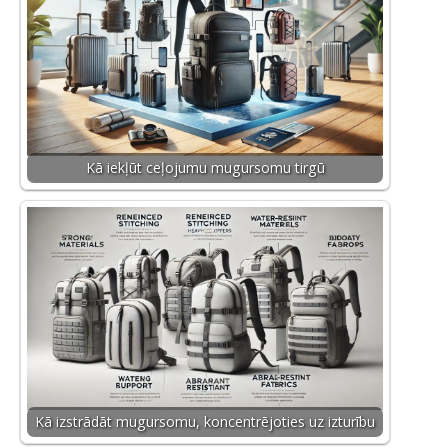
Kā iekļūt ceļojumu mugursomu tirgū
Kā izstrādāt mugursomu, koncentrējoties uz izturību