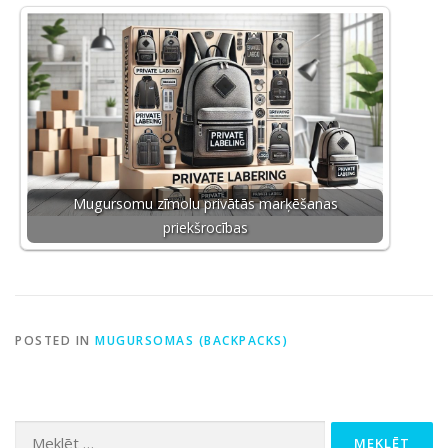
Mugursomu zīmolu privātās marķēšanas
priekšrocības
POSTED IN
MUGURSOMAS (BACKPACKS)
Meklēt: