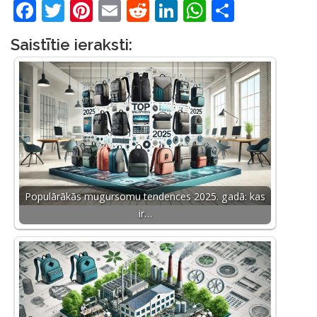
Facebook
Twitter
Pinterest
Email
Reddit
LinkedIn
WhatsApp
Share
Saistītie ieraksti:
Populārākās mugursomu tendences 2025. gadā: kas
ir…