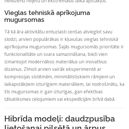
nelīdzenu reljefu un ekstremālus laika apstākļus.
Vieglas tehniskā aprīkojuma
mugursomas
Tā kā āra aktivitāšu entuziasti cenšas atvieglot savu
slodzi, arvien populārākas ir kļuvušas vieglas tehniskā
aprīkojuma mugursomas. Šajās mugursomās prioritāte ir
funkcionalitāte un svara samazināšana, bieži vien
izmantojot modernākos materiālus un inovatīvus
dizainus. Zīmoli arvien vairāk eksperimentē ar
kompresijas sistēmām, minimālistiskiem rāmjiem un
laikapstākļiem izturīgiem materiāliem, lai nodrošinātu, ka
šīs mugursomas ir gan izturīgas, gan efektīvas
tālsatiksmes ceļojumiem vai ekspedīcijām brīvā dabā.
Hibrīda modeļi: daudzpusība
lietošanai pilsētā un ārpus