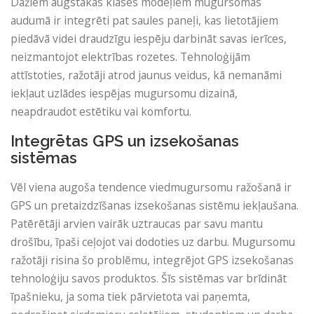
Dažiem augstākās klases modeļiem mugursomas
audumā ir integrēti pat saules paneļi, kas lietotājiem
piedāvā videi draudzīgu iespēju darbināt savas ierīces,
neizmantojot elektrības rozetes. Tehnoloģijām
attīstoties, ražotāji atrod jaunus veidus, kā nemanāmi
iekļaut uzlādes iespējas mugursomu dizainā,
neapdraudot estētiku vai komfortu.
Integrētas GPS un izsekošanas
sistēmas
Vēl viena augoša tendence viedmugursomu ražošanā ir
GPS un pretaizdzīšanas izsekošanas sistēmu iekļaušana.
Patērētāji arvien vairāk uztraucas par savu mantu
drošību, īpaši ceļojot vai dodoties uz darbu. Mugursomu
ražotāji risina šo problēmu, integrējot GPS izsekošanas
tehnoloģiju savos produktos. Šīs sistēmas var brīdināt
īpašnieku, ja soma tiek pārvietota vai paņemta,