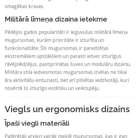
smagākas kravas.
Militārā līmeņa dizaina ietekme
Pēdējos gados popularitāti ir ieguvušas militārā līmeņa
mugursomas, kurām prioritāte ir izturība un
funkcionalitāte. Šīs mugursomas ir paredzētas
ekstremāliem apstākļiem un parasti ietver izturīgus
rāvējslēdzējus, pastiprinātas šuves un modulāru dizainu.
Militāra stila iedvesmotas mugursomas izvēlas ne tikai
āra aktivitāšu entuziasti, bet arī pilsētas iedzīvotāji, kuri
novērtē to izturīgo estētiku un veiktspēju.
Viegls un ergonomisks dizains
Īpaši viegli materiāli
Patērētāji arvien vairāk meklē mugursomas, kas ir gan