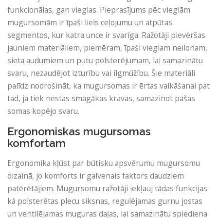
funkcionālas, gan vieglas. Pieprasījums pēc vieglām
mugursomām ir īpaši liels ceļojumu un atpūtas
segmentos, kur katra unce ir svarīga. Ražotāji pievēršas
jauniem materiāliem, piemēram, īpaši vieglam neilonam,
sieta audumiem un putu polsterējumam, lai samazinātu
svaru, nezaudējot izturību vai ilgmūžību. Šie materiāli
palīdz nodrošināt, ka mugursomas ir ērtas valkāšanai pat
tad, ja tiek nestas smagākas kravas, samazinot pašas
somas kopējo svaru.
Ergonomiskas mugursomas
komfortam
Ergonomika kļūst par būtisku apsvērumu mugursomu
dizainā, jo komforts ir galvenais faktors daudziem
patērētājiem. Mugursomu ražotāji iekļauj tādas funkcijas
kā polsterētas plecu siksnas, regulējamas gurnu jostas
un ventilējamas muguras daļas, lai samazinātu spiediena