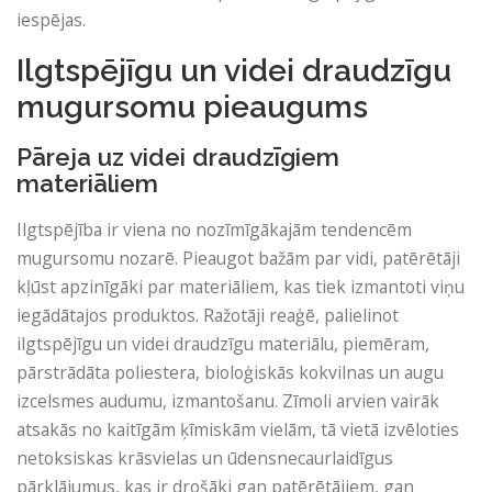
iespējas.
Ilgtspējīgu un videi draudzīgu
mugursomu pieaugums
Pāreja uz videi draudzīgiem
materiāliem
Ilgtspējība ir viena no nozīmīgākajām tendencēm
mugursomu nozarē. Pieaugot bažām par vidi, patērētāji
kļūst apzinīgāki par materiāliem, kas tiek izmantoti viņu
iegādātajos produktos. Ražotāji reaģē, palielinot
ilgtspējīgu un videi draudzīgu materiālu, piemēram,
pārstrādāta poliestera, bioloģiskās kokvilnas un augu
izcelsmes audumu, izmantošanu. Zīmoli arvien vairāk
atsakās no kaitīgām ķīmiskām vielām, tā vietā izvēloties
netoksiskas krāsvielas un ūdensnecaurlaidīgus
pārklājumus, kas ir drošāki gan patērētājiem, gan