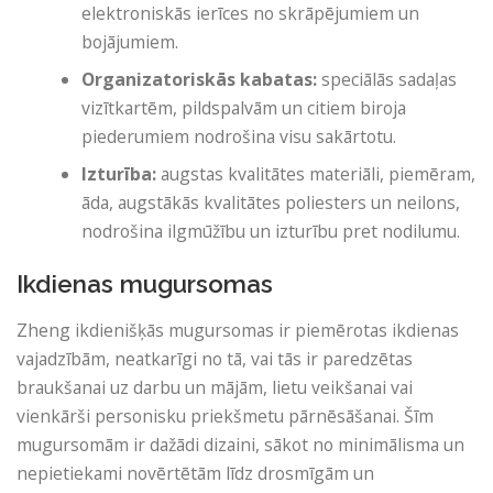
elektroniskās ierīces no skrāpējumiem un
bojājumiem.
Organizatoriskās kabatas:
speciālās sadaļas
vizītkartēm, pildspalvām un citiem biroja
piederumiem nodrošina visu sakārtotu.
Izturība:
augstas kvalitātes materiāli, piemēram,
āda, augstākās kvalitātes poliesters un neilons,
nodrošina ilgmūžību un izturību pret nodilumu.
Ikdienas mugursomas
Zheng ikdienišķās mugursomas ir piemērotas ikdienas
vajadzībām, neatkarīgi no tā, vai tās ir paredzētas
braukšanai uz darbu un mājām, lietu veikšanai vai
vienkārši personisku priekšmetu pārnēsāšanai. Šīm
mugursomām ir dažādi dizaini, sākot no minimālisma un
nepietiekami novērtētām līdz drosmīgām un