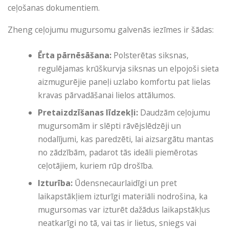
ceļošanas dokumentiem.
Zheng ceļojumu mugursomu galvenās iezīmes ir šādas:
Ērta pārnēsāšana:
Polsterētas siksnas,
regulējamas krūškurvja siksnas un elpojoši sieta
aizmugurējie paneļi uzlabo komfortu pat lielas
kravas pārvadāšanai lielos attālumos.
Pretaizdzīšanas līdzekļi:
Daudzām ceļojumu
mugursomām ir slēpti rāvējslēdzēji un
nodalījumi, kas paredzēti, lai aizsargātu mantas
no zādzībām, padarot tās ideāli piemērotas
ceļotājiem, kuriem rūp drošība.
Izturība:
Ūdensnecaurlaidīgi un pret
laikapstākļiem izturīgi materiāli nodrošina, ka
mugursomas var izturēt dažādus laikapstākļus
neatkarīgi no tā, vai tas ir lietus, sniegs vai