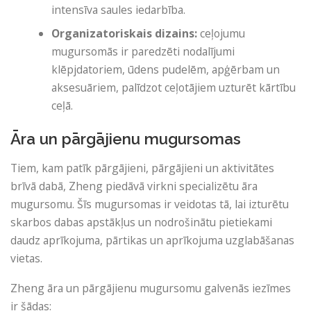
intensīva saules iedarbība.
Organizatoriskais dizains:
ceļojumu
mugursomās ir paredzēti nodalījumi
klēpjdatoriem, ūdens pudelēm, apģērbam un
aksesuāriem, palīdzot ceļotājiem uzturēt kārtību
ceļā.
Āra un pārgājienu mugursomas
Tiem, kam patīk pārgājieni, pārgājieni un aktivitātes
brīvā dabā, Zheng piedāvā virkni specializētu āra
mugursomu. Šīs mugursomas ir veidotas tā, lai izturētu
skarbos dabas apstākļus un nodrošinātu pietiekami
daudz aprīkojuma, pārtikas un aprīkojuma uzglabāšanas
vietas.
Zheng āra un pārgājienu mugursomu galvenās iezīmes
ir šādas: