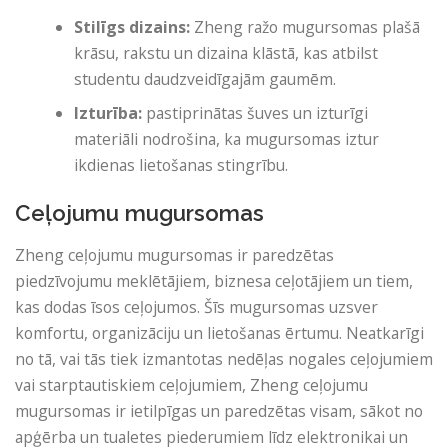
Stilīgs dizains:
Zheng ražo mugursomas plašā
krāsu, rakstu un dizaina klāstā, kas atbilst
studentu daudzveidīgajām gaumēm.
Izturība:
pastiprinātas šuves un izturīgi
materiāli nodrošina, ka mugursomas iztur
ikdienas lietošanas stingrību.
Ceļojumu mugursomas
Zheng ceļojumu mugursomas ir paredzētas
piedzīvojumu meklētājiem, biznesa ceļotājiem un tiem,
kas dodas īsos ceļojumos. Šīs mugursomas uzsver
komfortu, organizāciju un lietošanas ērtumu. Neatkarīgi
no tā, vai tās tiek izmantotas nedēļas nogales ceļojumiem
vai starptautiskiem ceļojumiem, Zheng ceļojumu
mugursomas ir ietilpīgas un paredzētas visam, sākot no
apģērba un tualetes piederumiem līdz elektronikai un