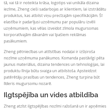
tā, vai tā ir noteikta krāsa, logotips vai unikāla dizaina
iezīme, Zheng cieši sadarbojas ar klientiem, lai izstrādātu
produktus, kas atbilst viņu precīzajām specifikācijām. Šī
elastība ir padarījusi uzņēmumu par populāru izvēli
uzņēmumiem, kas vēlas izveidot zīmola mugursomas
korporatīvajām dāvanām vai īpašiem reklāmas
pasākumiem.
Zheng pētniecības un attīstības nodaļai ir izšķiroša
nozīme uzņēmuma panākumos. Komanda pastāvīgi pēta
jaunus materiālus, dizaina tendences un tehnoloģijas, lai
produktu līnija būtu svaiga un atbilstoša. Apsteidzot
patērētāju prasības un tendences, Zheng turpina būt
līderis mugursomu nozarē.
Ilgtspējība un vides atbildība
Zheng atzīst ilgtspējības nozīmi ražošanā un ir apņēmies