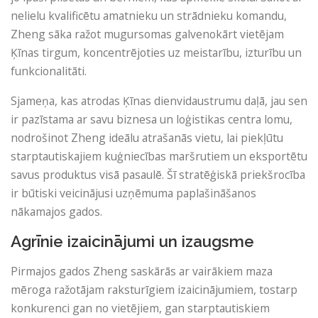
nelielu kvalificētu amatnieku un strādnieku komandu,
Zheng sāka ražot mugursomas galvenokārt vietējam
Ķīnas tirgum, koncentrējoties uz meistarību, izturību un
funkcionalitāti.
Sjameņa, kas atrodas Ķīnas dienvidaustrumu daļā, jau sen
ir pazīstama ar savu biznesa un loģistikas centra lomu,
nodrošinot Zheng ideālu atrašanās vietu, lai piekļūtu
starptautiskajiem kuģniecības maršrutiem un eksportētu
savus produktus visā pasaulē. Šī stratēģiskā priekšrocība
ir būtiski veicinājusi uzņēmuma paplašināšanos
nākamajos gados.
Agrīnie izaicinājumi un izaugsme
Pirmajos gados Zheng saskārās ar vairākiem maza
mēroga ražotājam raksturīgiem izaicinājumiem, tostarp
konkurenci gan no vietējiem, gan starptautiskiem