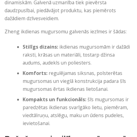
dinamiskām. Galvenā uzmanība tiek pievērsta
daudzpusībai, piedāvājot produktu, kas piemērots
dažādiem dzīvesveidiem.
Zheng ikdienas mugursomu galvenās iezīmes ir šādas:
Stilīgs dizains:
ikdienas mugursomām ir dažādi
raksti, krāsas un materiāli, tostarp džinsa
audums, audekls un poliesters.
Komforts:
regulējamas siksnas, polsterētas
mugursomas un vieglā konstrukcija padara šīs
mugursomas ērtas ikdienas lietošanai.
Kompakts un funkcionāls:
šīs mugursomas ir
paredzētas ikdienas svarīgāko lietu, piemēram,
viedtālruņu, atslēgu, maku un ūdens pudeles,
ievietošanai.