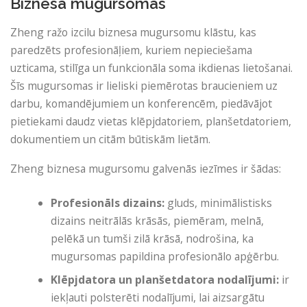
Biznesa mugursomas
Zheng ražo izcilu biznesa mugursomu klāstu, kas
paredzēts profesionāļiem, kuriem nepieciešama
uzticama, stilīga un funkcionāla soma ikdienas lietošanai.
Šīs mugursomas ir lieliski piemērotas braucieniem uz
darbu, komandējumiem un konferencēm, piedāvājot
pietiekami daudz vietas klēpjdatoriem, planšetdatoriem,
dokumentiem un citām būtiskām lietām.
Zheng biznesa mugursomu galvenās iezīmes ir šādas:
Profesionāls dizains:
gluds, minimālistisks
dizains neitrālās krāsās, piemēram, melnā,
pelēkā un tumši zilā krāsā, nodrošina, ka
mugursomas papildina profesionālo apģērbu.
Klēpjdatora un planšetdatora nodalījumi:
ir
iekļauti polsterēti nodalījumi, lai aizsargātu