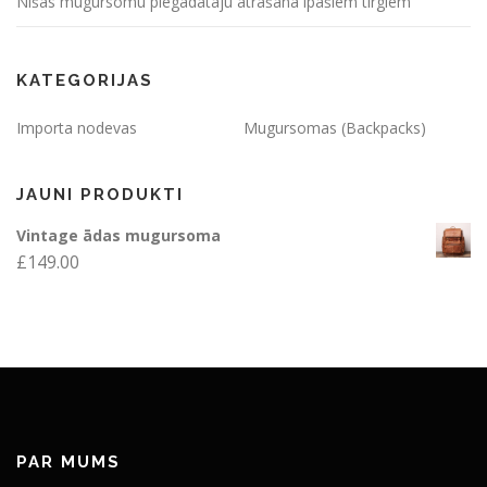
Nišas mugursomu piegādātāju atrašana īpašiem tirgiem
KATEGORIJAS
Importa nodevas
Mugursomas (Backpacks)
JAUNI PRODUKTI
Vintage ādas mugursoma
£
149.00
PAR MUMS