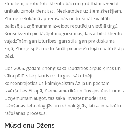
zīmoliem, ierobežotu klientu bāzi un grūtībām izveidot
unikālu zīmola identitāti. Neskatoties uz šiem šķēršļiem,
Zheng nelokāmā apņemšanās nodrošināt kvalitāti
palīdzēja uzņēmumam izveidot reputāciju vietējā tirgū.
Konsekventi piedāvājot mugursomas, kas atbilst klientu
vajadzībām gan izturības, gan stila, gan praktiskuma
ziņā, Zheng spēja nodrošināt pieaugošu lojālu patērētāju
bāzi.
Līdz 2005. gadam Zheng sāka raudzīties ārpus Ķīnas un
sāka pētīt starptautiskos tirgus, sākotnēji
koncentrējoties uz kaimiņvalstīm Āzijā un pēc tam
izvēršoties Eiropā, Ziemeļamerikā un Tuvajos Austrumos.
Uzņēmumam augot, tas sāka investēt modernās
ražošanas tehnoloģijās un tehnoloģijās, lai racionalizētu
ražošanas procesus.
Mūsdienu Džens