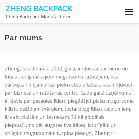
Skip
Menu
to
content
MUGURSOMU RAŽOTĀJS
PAR MUMS
Par mums
SAZINIETIES AR MUMS
Zheng, kas dibināta 2002. gadā, ir kļuvusi par vienu no
Ķīnas cienījamākajiem mugursomu ražotājiem, kas
darbojas no Sjamenas, piekrastes pilsētas, kas ir kļuvusi
par biznesa un ražošanas centru. Gadu gaitā uzņēmums
ir kļuvis par pasaules līderi, piegādājot plašu mugursomu
klāstu dažādiem mērķiem, tostarp izglītībai, ceļojumiem,
āra aktivitātēm un biznesam. Tā kā globālais
pieprasījums pēc augstas kvalitātes, izturīgām un
stilīgām mugursomām turpina pieaugt, Zheng ir