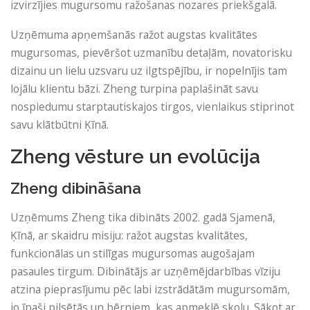
izvirzījies mugursomu ražošanas nozares priekšgalā.
Uzņēmuma apņemšanās ražot augstas kvalitātes
mugursomas, pievēršot uzmanību detaļām, novatorisku
dizainu un lielu uzsvaru uz ilgtspējību, ir nopelnījis tam
lojālu klientu bāzi. Zheng turpina paplašināt savu
nospiedumu starptautiskajos tirgos, vienlaikus stiprinot
savu klātbūtni Ķīnā.
Zheng vēsture un evolūcija
Zheng dibināšana
Uzņēmums Zheng tika dibināts 2002. gadā Sjamenā,
Ķīnā, ar skaidru misiju: ​​ražot augstas kvalitātes,
funkcionālas un stilīgas mugursomas augošajam
pasaules tirgum. Dibinātājs ar uzņēmējdarbības vīziju
atzina pieprasījumu pēc labi izstrādātām mugursomām,
jo ​​īpaši pilsētās un bērniem, kas apmeklē skolu. Sākot ar