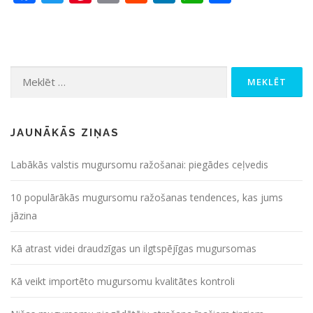
Meklēt:
JAUNĀKĀS ZIŅAS
Labākās valstis mugursomu ražošanai: piegādes ceļvedis
10 populārākās mugursomu ražošanas tendences, kas jums
jāzina
Kā atrast videi draudzīgas un ilgtspējīgas mugursomas
Kā veikt importēto mugursomu kvalitātes kontroli