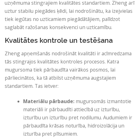
uzņēmuma stingrajiem kvalitātes standartiem. Zheng arī
uztur stabilu piegādes ķēdi, lai nodrošinātu, ka izejvielas
tiek iegūtas no uzticamiem piegādātājiem, palīdzot
saglabāt ražošanas konsekvenci un uzticamību.
Kvalitātes kontrole un testēšana
Zheng apņemšanās nodrošināt kvalitāti ir acīmredzama
tās stingrajos kvalitātes kontroles procesos. Katra
mugursoma tiek pārbaudīta vairākos posmos, lai
pārliecinātos, ka tā atbilst uzņēmuma augstajiem
standartiem. Tas ietver:
Materiālu pārbaude:
mugursomās izmantotie
materiāli ir pārbaudīti attiecībā uz izturību,
izturību un izturību pret nodilumu. Audumiem ir
pārbaudīta krāsas noturība, hidroizolācija un
izturība pret plīsumiem.