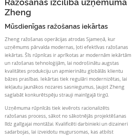
Ražošanas izcilība uzņēmumā
Zheng
Mūsdienīgas ražošanas iekārtas
Zheng ražošanas operācijas atrodas Sjameņā, kur
uzņēmums pārvalda modernas, ļoti efektīvas ražošanas
iekārtas. Šīs rūpnīcas ir aprīkotas ar modernām iekārtām
un ražošanas tehnoloģijām, lai nodrošinātu augstas
kvalitātes produkciju un apmierinātu globālās klientu
bāzes prasības. Iekārtas tiek regulāri modernizētas, lai
iekļautu jaunākos nozares sasniegumus, ļaujot Zheng
saglabāt konkurētspēju strauji mainīgajā tirgū.
Uzņēmuma rūpnīcās tiek ievērots racionalizēts
ražošanas process, sākot no sākotnējās projektēšanas
līdz galīgajai montāžai. Kvalificēti darbinieki un dizaineri
sadarbojas, lai izveidotu mugursomas, kas atbilst