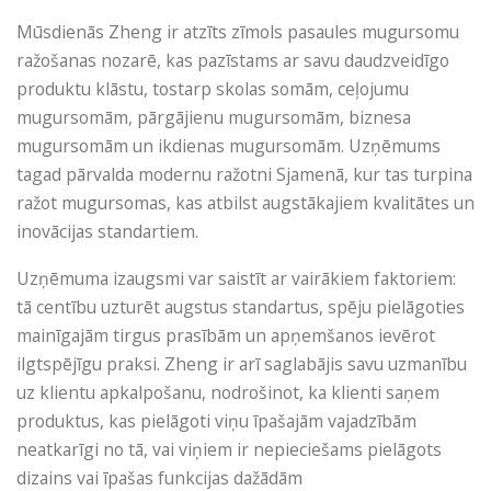
Mūsdienās Zheng ir atzīts zīmols pasaules mugursomu
ražošanas nozarē, kas pazīstams ar savu daudzveidīgo
produktu klāstu, tostarp skolas somām, ceļojumu
mugursomām, pārgājienu mugursomām, biznesa
mugursomām un ikdienas mugursomām. Uzņēmums
tagad pārvalda modernu ražotni Sjamenā, kur tas turpina
ražot mugursomas, kas atbilst augstākajiem kvalitātes un
inovācijas standartiem.
Uzņēmuma izaugsmi var saistīt ar vairākiem faktoriem:
tā centību uzturēt augstus standartus, spēju pielāgoties
mainīgajām tirgus prasībām un apņemšanos ievērot
ilgtspējīgu praksi. Zheng ir arī saglabājis savu uzmanību
uz klientu apkalpošanu, nodrošinot, ka klienti saņem
produktus, kas pielāgoti viņu īpašajām vajadzībām
neatkarīgi no tā, vai viņiem ir nepieciešams pielāgots
dizains vai īpašas funkcijas dažādām