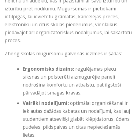
neilonu un audeklu, kas ir pazīstami ar savu izturību un
izturību pret nodilumu. Mugursomas ir pietiekami
ietilpīgas, lai ievietotu grāmatas, kancelejas preces,
elektroniku un citus skolas piederumus, vienlaikus
piedāvājot arī organizatoriskus nodalījumus, lai sakārtotu
preces.
Zheng skolas mugursomu galvenās iezīmes ir šādas:
Ergonomisks dizains:
regulējamas plecu
siksnas un polsterēti aizmugurējie paneļi
nodrošina komfortu un atbalstu, pat ilgstoši
pārvadājot smagas kravas.
Vairāki nodalījumi:
optimālai organizēšanai ir
iekļautas dažādas kabatas un nodalījumi, kas ļauj
studentiem atsevišķi glabāt klēpjdatorus, ūdens
pudeles, pildspalvas un citas nepieciešamās
lietas.