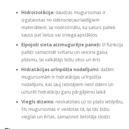
Hidroizolācija:
daudzas mugursomas ir
izgatavotas no ūdensnecaurlaidīgiem
materiāliem, lai nodrošinātu, ka saturs paliek
sauss pat lietus vai sniega apstākļos.
Elpojoši sieta aizmugurējie paneļi:
šī funkcija
palīdz samazināt svīšanu un veicina gaisa
plūsmu, lai valkātājs būtu vēss un ērti.
Hidratācijas urīnpūšļa nodalījumi:
dažām
mugursomām ir hidratācijas urīnpūšļa
nodalījumi, kas ļauj ceļotājiem nest ūdeni un
uzturēt hidratāciju garu pārgājienu laikā.
Viegls dizains:
neskatoties uz to plašo ietilpību,
šīs mugursomas ir veidotas tā, lai tās būtu
vieglas un ērtas, samazinot lietotāja slodzi.