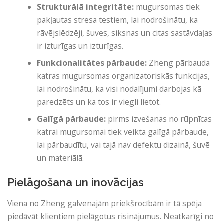
Strukturālā integritāte:
mugursomas tiek
pakļautas stresa testiem, lai nodrošinātu, ka
rāvējslēdzēji, šuves, siksnas un citas sastāvdaļas
ir izturīgas un izturīgas.
Funkcionalitātes pārbaude:
Zheng pārbauda
katras mugursomas organizatoriskās funkcijas,
lai nodrošinātu, ka visi nodalījumi darbojas kā
paredzēts un ka tos ir viegli lietot.
Galīgā pārbaude:
pirms izvešanas no rūpnīcas
katrai mugursomai tiek veikta galīgā pārbaude,
lai pārbaudītu, vai tajā nav defektu dizainā, šuvē
un materiālā.
Pielāgošana un inovācijas
Viena no Zheng galvenajām priekšrocībām ir tā spēja
piedāvāt klientiem pielāgotus risinājumus. Neatkarīgi no