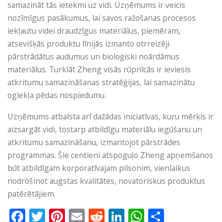
samazināt tās ietekmi uz vidi. Uzņēmums ir veicis
nozīmīgus pasākumus, lai savos ražošanas procesos
iekļautu videi draudzīgus materiālus, piemēram,
atsevišķās produktu līnijās izmanto otrreizēji
pārstrādātus audumus un bioloģiski noārdāmus
materiālus. Turklāt Zheng visās rūpnīcās ir ieviesis
atkritumu samazināšanas stratēģijas, lai samazinātu
oglekļa pēdas nospiedumu.
Uzņēmums atbalsta arī dažādas iniciatīvas, kuru mērķis ir
aizsargāt vidi, tostarp atbildīgu materiālu iegūšanu un
atkritumu samazināšanu, izmantojot pārstrādes
programmas. Šie centieni atspoguļo Zheng apņemšanos
būt atbildīgam korporatīvajam pilsonim, vienlaikus
nodrošinot augstas kvalitātes, novatoriskus produktus
patērētājiem.
Facebook
Twitter
Pinterest
Email
Reddit
LinkedIn
WhatsApp
Share