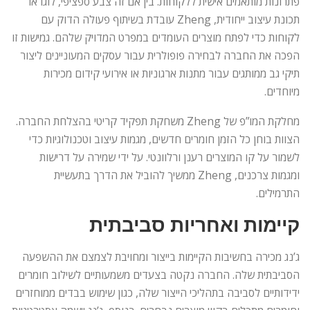
פתרונות מותאמים אישית ללקוחות. בין אם זה צבע ספציפי, לוגו או
תכונת עיצוב ייחודית, Zheng עובדת בשיתוף פעולה הדוק עם
לקוחות כדי לפתח מוצרים העומדים במפרט המדויק שלהם. גמישות זו
הפכה את החברה לבחירה פופולרית עבור עסקים המעוניינים ליצור
תיקי גב ממותגים עבור מתנות ארגוניות או אירועי קידום מכירות
מיוחדים.
מחלקת המו”פ של Zheng משחקת תפקיד קריטי בהצלחת החברה.
הצוות בוחן כל הזמן חומרים חדשים, מגמות עיצוב וטכנולוגיות כדי
לשמור על קו המוצרים רענן ורלוונטי. על ידי שמירה על דרישות
ומגמות צרכנים, Zheng ממשיך להוביל את הדרך בתעשיית
התרמילים.
קיימות ואחריות סביבתית
ג’נג מכירה בחשיבות הקיימות בייצור ומחויבת לצמצם את ההשפעה
הסביבתית שלה. החברה נקטה בצעדים משמעותיים לשילוב חומרים
ידידותיים לסביבה בתהליכי הייצור שלה, כגון שימוש בבדים ממוחזרים