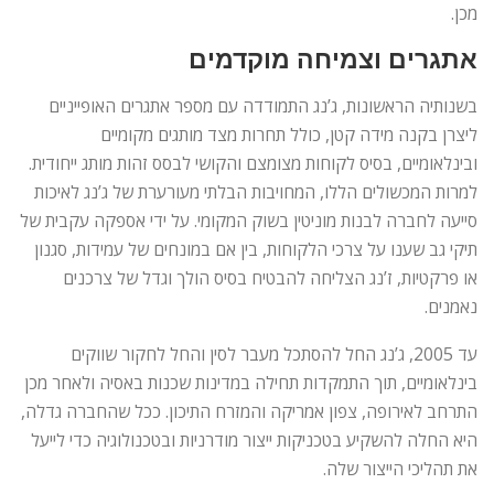
מכן.
אתגרים וצמיחה מוקדמים
בשנותיה הראשונות, ג’נג התמודדה עם מספר אתגרים האופייניים
ליצרן בקנה מידה קטן, כולל תחרות מצד מותגים מקומיים
ובינלאומיים, בסיס לקוחות מצומצם והקושי לבסס זהות מותג ייחודית.
למרות המכשולים הללו, המחויבות הבלתי מעורערת של ג’נג לאיכות
סייעה לחברה לבנות מוניטין בשוק המקומי. על ידי אספקה ​​עקבית של
תיקי גב שענו על צרכי הלקוחות, בין אם במונחים של עמידות, סגנון
או פרקטיות, ז’נג הצליחה להבטיח בסיס הולך וגדל של צרכנים
נאמנים.
עד 2005, ג’נג החל להסתכל מעבר לסין והחל לחקור שווקים
בינלאומיים, תוך התמקדות תחילה במדינות שכנות באסיה ולאחר מכן
התרחב לאירופה, צפון אמריקה והמזרח התיכון. ככל שהחברה גדלה,
היא החלה להשקיע בטכניקות ייצור מודרניות ובטכנולוגיה כדי לייעל
את תהליכי הייצור שלה.