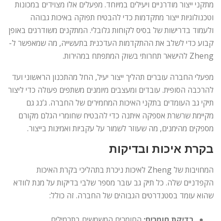
מתקני ייצור מודרניים ויעילים במיוחד. מפעלים אלו מצוידים במכונות
וטכנולוגיות ייצור מתקדמות כדי להבטיח תפוקה באיכות גבוהה
ולעמוד בדרישות של בסיס לקוחות גלובלי. המתקנים משודרגים באופן
קבוע כדי לשלב את ההתקדמות העדכנית בתעשייה, מה שמאפשר ל-
Zheng להישאר תחרותי בשוק המתפתח במהירות.
מפעלי החברה עוברים תהליך ייצור יעיל, החל מהתכנון הראשוני ועד
להרכבה הסופית. עובדים ומעצבים מיומנים משתפים פעולה כדי ליצור
תיקי גב העומדים בתקני האיכות המחמירים של החברה. ג’נג גם
מקיימת שרשרת אספקה ​​איתנה כדי להבטיח שחומרי הגלם מקורם
מספקים מהימנים, מה שעוזר לשמור על עקביות ואמינות בייצור.
בקרת איכות ובדיקות
המחויבות של Zheng לאיכות ניכרת בתהליכי בקרת האיכות
הקפדניים שלה. כל תיק גב עובר מספר שלבי בדיקות על מנת לוודא
שהוא עומד בסטנדרטים הגבוהים של החברה. זה כולל:
בדיקת חומרים:
החומרים המשמשים בתרמילים