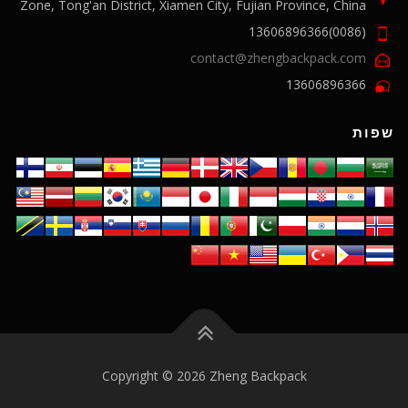
Zone, Tong'an District, Xiamen City, Fujian Province, China
(0086)13606896366
contact@zhengbackpack.com
13606896366
שפות
Copyright © 2026 Zheng Backpack