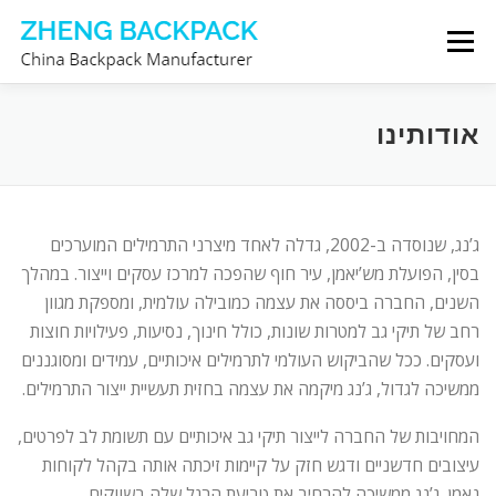
Skip
Menu
to
content
צור קשר
אודותינו
יצרן תיקי גב
אודותינו
ג’נג, שנוסדה ב-2002, גדלה לאחד מיצרני התרמילים המוערכים
בסין, הפועלת מש’יאמן, עיר חוף שהפכה למרכז עסקים וייצור. במהלך
השנים, החברה ביססה את עצמה כמובילה עולמית, ומספקת מגוון
רחב של תיקי גב למטרות שונות, כולל חינוך, נסיעות, פעילויות חוצות
ועסקים. ככל שהביקוש העולמי לתרמילים איכותיים, עמידים ומסוגננים
ממשיכה לגדול, ג’נג מיקמה את עצמה בחזית תעשיית ייצור התרמילים.
המחויבות של החברה לייצור תיקי גב איכותיים עם תשומת לב לפרטים,
עיצובים חדשניים ודגש חזק על קיימות זיכתה אותה בקהל לקוחות
נאמן. ג’נג ממשיכה להרחיב את טביעת הרגל שלה בשווקים