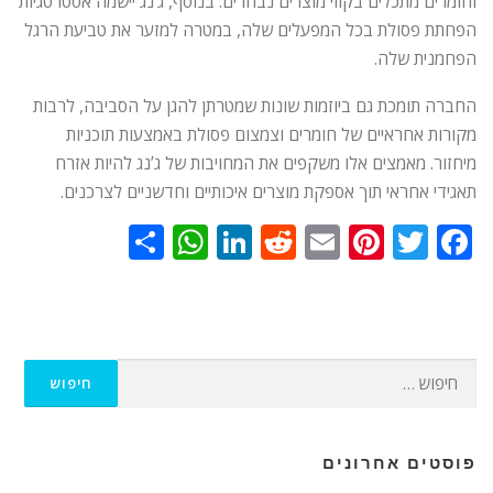
וחומרים מתכלים בקווי מוצרים נבחרים. בנוסף, ג’נג יישמה אסטרטגיות
הפחתת פסולת בכל המפעלים שלה, במטרה למזער את טביעת הרגל
הפחמנית שלה.
החברה תומכת גם ביוזמות שונות שמטרתן להגן על הסביבה, לרבות
מקורות אחראיים של חומרים וצמצום פסולת באמצעות תוכניות
מיחזור. מאמצים אלו משקפים את המחויבות של ג’נג להיות אזרח
תאגידי אחראי תוך אספקת מוצרים איכותיים וחדשניים לצרכנים.
WhatsApp
Share
LinkedIn
Reddit
Pinterest
Email
Twitter
Facebook
חפש:
פוסטים אחרונים