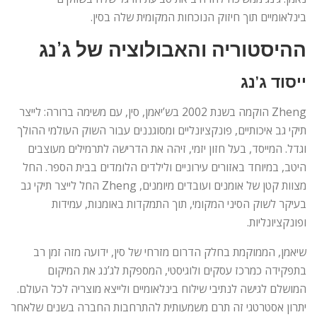
בינלאומיים תוך חיזוק הנוכחות המקומית שלה בסין.
ההיסטוריה והאבולוציה של ג’נג
ייסוד ג’נג
Zheng הוקמה בשנת 2002 בש’יאמן, סין, עם משימה ברורה: לייצר
תיקי גב איכותיים, פונקציונליים ומסוגננים עבור השוק העולמי ההולך
וגדל. המייסד, בעל חזון יזמי, זיהה את הדרישה לתרמילים מעוצבים
היטב, במיוחד באזורים עירוניים ולילדים הלומדים בבית הספר. החל
מצוות קטן של אומנים ועובדים מיומנים, Zheng החל לייצר תיקי גב
בעיקר לשוק הסיני המקומי, תוך התמקדות באומנות, עמידות
ופונקציונליות.
שיאמן, הממוקמת בחלק הדרום מזרחי של סין, ידועה מזה זמן רב
בתפקידה כמרכז עסקים ולוגיסטי, המספקת לג’נג את המיקום
המושלם לגישה לנתיבי שילוח בינלאומיים ולייצא מוצריה לכל העולם.
יתרון אסטרטגי זה תרם משמעותית להתרחבות החברה בשנים שלאחר