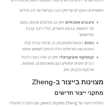
הדגש הוא על רבגוניות, ומציע מוצר המתאים למגוון סגנונות חיים.
המאפיינים העיקריים של תיקי הגב הקז’ואל של ז’נג כוללים:
עיצובים אופנתיים:
תיקי גב מזדמנים מגיעים במגוון
של דוגמאות, צבעים וחומרים, כולל ג’ינס, קנבס
ופוליאסטר.
נוחות:
רצועות מתכווננות, גב מרופד ובנייה קלה
הופכים את התרמילים הללו לנוחים לשימוש יומיומי.
קומפקטי ופונקציונלי:
תיקי גב אלה נועדו להכיל
דברים חיוניים יומיומיים כגון סמארטפונים, מפתחות,
ארנקים ובקבוקי מים.
מצוינות בייצור ב-Zheng
מתקני ייצור חדישים
פעילות הייצור של Zheng ממוקמת בשיאמן, שם החברה מפעילה