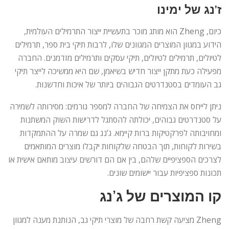
ז’נג של ימינו
כיום, Zheng הוא מותג מוכר בתעשיית ייצור התרמילים העולמית,
הידוע במגוון המוצרים המגוונים שלו, לרבות תיקי בית ספר, תרמילים
לטיולים, תרמילים לטיולים, תיקי עסקים ותרמילים מזדמנים. החברה
מפעילה כעת מתקן ייצור חדיש בשיאמן, שם היא ממשיכה לייצר תיקי
גב העומדים בסטנדרטים הגבוהים ביותר של איכות וחדשנות.
ניתן לייחס את הצמיחה של החברה למספר גורמים: מסירותה לשמירה
על סטנדרטים גבוהים, יכולתה להסתגל לדרישות השוק המשתנות
ומחויבותה לפרקטיקות ברות קיימא. ג’נג גם שמרה על ההתמקדות
בשירות לקוחות, תוך הבטחה שלקוחות יקבלו מוצרים המותאמים
לצרכים הספציפיים שלהם, בין אם הם דורשים עיצוב מותאם אישית או
תכונות ספציפיות עבור יישומים שונים.
קו המוצרים של ג’נג
Zheng מציעה קשת רחבה של מוצרי תיקי גב, הנותנת מענה למגוון