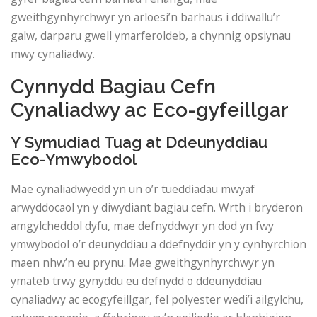
gweithgynhyrchwyr yn arloesi’n barhaus i ddiwallu’r
galw, darparu gwell ymarferoldeb, a chynnig opsiynau
mwy cynaliadwy.
Cynnydd Bagiau Cefn
Cynaliadwy ac Eco-gyfeillgar
Y Symudiad Tuag at Ddeunyddiau
Eco-Ymwybodol
Mae cynaliadwyedd yn un o’r tueddiadau mwyaf
arwyddocaol yn y diwydiant bagiau cefn. Wrth i bryderon
amgylcheddol dyfu, mae defnyddwyr yn dod yn fwy
ymwybodol o’r deunyddiau a ddefnyddir yn y cynhyrchion
maen nhw’n eu prynu. Mae gweithgynhyrchwyr yn
ymateb trwy gynyddu eu defnydd o ddeunyddiau
cynaliadwy ac ecogyfeillgar, fel polyester wedi’i ailgylchu,