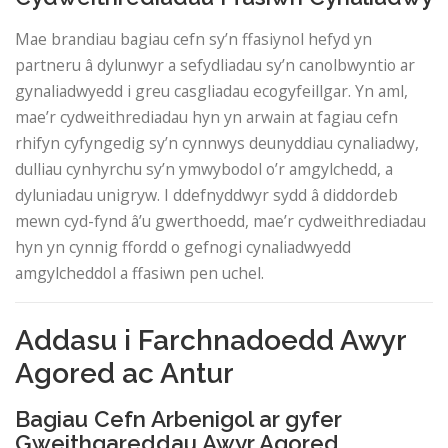
Mae brandiau bagiau cefn sy’n ffasiynol hefyd yn
partneru â dylunwyr a sefydliadau sy’n canolbwyntio ar
gynaliadwyedd i greu casgliadau ecogyfeillgar. Yn aml,
mae’r cydweithrediadau hyn yn arwain at fagiau cefn
rhifyn cyfyngedig sy’n cynnwys deunyddiau cynaliadwy,
dulliau cynhyrchu sy’n ymwybodol o’r amgylchedd, a
dyluniadau unigryw. I ddefnyddwyr sydd â diddordeb
mewn cyd-fynd â’u gwerthoedd, mae’r cydweithrediadau
hyn yn cynnig ffordd o gefnogi cynaliadwyedd
amgylcheddol a ffasiwn pen uchel.
Addasu i Farchnadoedd Awyr
Agored ac Antur
Bagiau Cefn Arbenigol ar gyfer
Gweithgareddau Awyr Agored