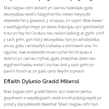
Mae bagiau cefn bellach yn cael eu hadeiladu gyda
deunyddiau wedi’u hatgyfnerthu mewn meysydd
allweddol fel y gwaelod, y strapiau, a’r siperi. Mae llawer
o weithgynhyrchwyr yn dewis ffabrigau sy’n gwrthsefyll
traul yn fwy fel Cordura neu neilon balistig ar gyfer corff
y sach gefn, gan fod y deunyddiau hyn yn adnabyddus
am eu gallu i wrthsefyll crafiadau a thriniaeth arw. Yn
ogystal, mae ardaloedd straen uchel fel strapiau a
dolenni yn cael eu cryfhau gyda phwythau dwbl neu
atgyfnerthiadau metel i sicrhau bod y sach gefn yn
para’n hirach ac yn gallu cario llwythi trymach.
Effaith Dylunio Gradd Milwrol
Mae bagiau cefn gradd filwrol, sy’n blaenoriaethu
gwydnwch a swyddogaeth, wedi ennill poblogrwydd yn
ystod y blynyddoedd diwethaf. Mae’r bagiau cefn hyn