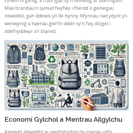
cotwm organig, a ffabrigau sy’n seiliedig ar blanhigion.
Mae brandiau’n symud fwyfwy i ffwrdd o gemegau
niweidiol, gan ddewis yn lle hynny llifynnau nad ydynt yn
wenwynig a haenau gwrth-ddŵr sy’n fwy diogel i
ddefnyddwyr a’r blaned.
Economi Gylchol a Mentrau Ailgylchu
Agwedd allweddol ar weithgynhyrchu bagiau cefn