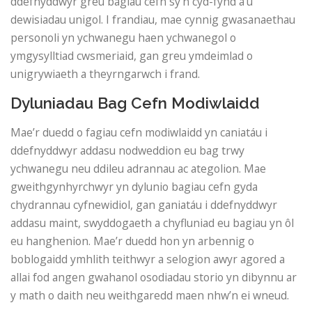
ddefnyddwyr greu bagiau cefn sy’n cyd-fynd â’u
dewisiadau unigol. I frandiau, mae cynnig gwasanaethau
personoli yn ychwanegu haen ychwanegol o
ymgysylltiad cwsmeriaid, gan greu ymdeimlad o
unigrywiaeth a theyrngarwch i frand.
Dyluniadau Bag Cefn Modiwlaidd
Mae’r duedd o fagiau cefn modiwlaidd yn caniatáu i
ddefnyddwyr addasu nodweddion eu bag trwy
ychwanegu neu ddileu adrannau ac ategolion. Mae
gweithgynhyrchwyr yn dylunio bagiau cefn gyda
chydrannau cyfnewidiol, gan ganiatáu i ddefnyddwyr
addasu maint, swyddogaeth a chyfluniad eu bagiau yn ôl
eu hanghenion. Mae’r duedd hon yn arbennig o
boblogaidd ymhlith teithwyr a selogion awyr agored a
allai fod angen gwahanol osodiadau storio yn dibynnu ar
y math o daith neu weithgaredd maen nhw’n ei wneud.