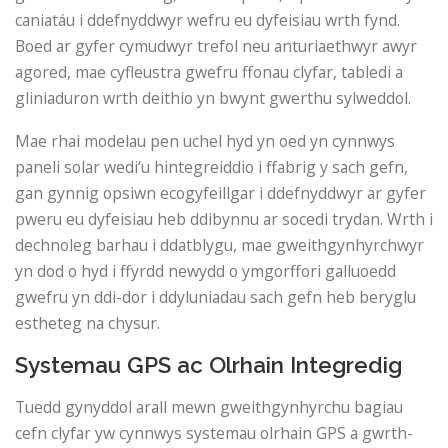
caniatáu i ddefnyddwyr wefru eu dyfeisiau wrth fynd.
Boed ar gyfer cymudwyr trefol neu anturiaethwyr awyr
agored, mae cyfleustra gwefru ffonau clyfar, tabledi a
gliniaduron wrth deithio yn bwynt gwerthu sylweddol.
Mae rhai modelau pen uchel hyd yn oed yn cynnwys
paneli solar wedi’u hintegreiddio i ffabrig y sach gefn,
gan gynnig opsiwn ecogyfeillgar i ddefnyddwyr ar gyfer
pweru eu dyfeisiau heb ddibynnu ar socedi trydan. Wrth i
dechnoleg barhau i ddatblygu, mae gweithgynhyrchwyr
yn dod o hyd i ffyrdd newydd o ymgorffori galluoedd
gwefru yn ddi-dor i ddyluniadau sach gefn heb beryglu
estheteg na chysur.
Systemau GPS ac Olrhain Integredig
Tuedd gynyddol arall mewn gweithgynhyrchu bagiau
cefn clyfar yw cynnwys systemau olrhain GPS a gwrth-