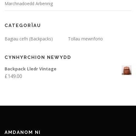
Marchnadoedd Arbennig
CATEGORÏAU
Bagiau cefn (Backpacks)
Tollau mewnforio
CYNHYRCHION NEWYDD
Backpack Lledr Vintage
£
149.00
AMDANOM NI