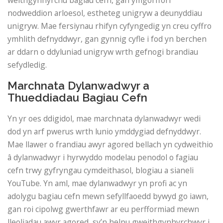
nodweddion arloesol, estheteg unigryw a deunyddiau
unigryw. Mae fersiynau rhifyn cyfyngedig yn creu cyffro
ymhlith defnyddwyr, gan gynnig cyfle i fod yn berchen
ar ddarn o ddyluniad unigryw wrth gefnogi brandiau
sefydledig.
Marchnata Dylanwadwyr a
Thueddiadau Bagiau Cefn
Yn yr oes ddigidol, mae marchnata dylanwadwyr wedi
dod yn arf pwerus wrth lunio ymddygiad defnyddwyr.
Mae llawer o frandiau awyr agored bellach yn cydweithio
â dylanwadwyr i hyrwyddo modelau penodol o fagiau
cefn trwy gyfryngau cymdeithasol, blogiau a sianeli
YouTube. Yn aml, mae dylanwadwyr yn profi ac yn
adolygu bagiau cefn mewn sefyllfaoedd bywyd go iawn,
gan roi cipolwg gwerthfawr ar eu perfformiad mewn
lleoliadau awyr agored, sy’n helpu gweithgynhyrchwyr i