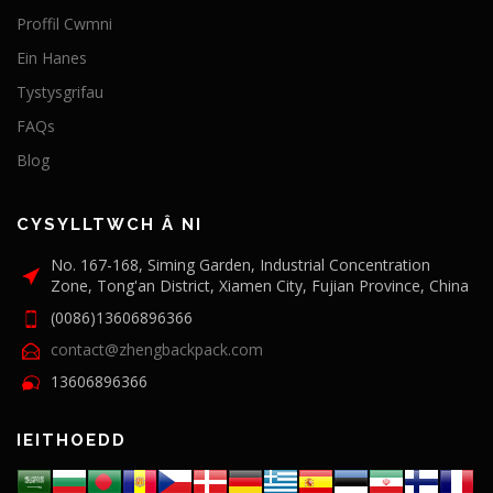
Proffil Cwmni
Ein Hanes
Tystysgrifau
FAQs
Blog
CYSYLLTWCH Â NI
No. 167-168, Siming Garden, Industrial Concentration
Zone, Tong'an District, Xiamen City, Fujian Province, China
(0086)13606896366
contact@zhengbackpack.com
13606896366
IEITHOEDD