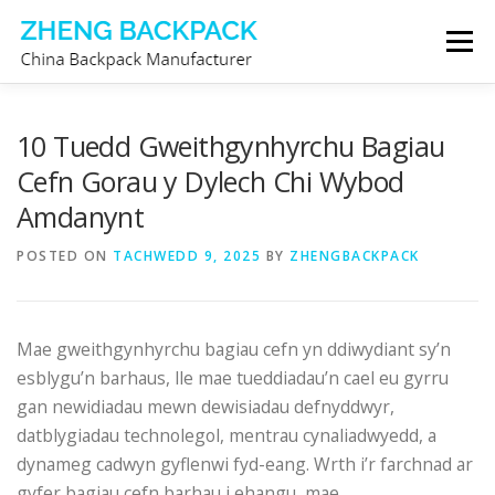
Skip
Menu
to
content
GWNEUTHURWR BACPAC
AMDANOM NI
10 Tuedd Gweithgynhyrchu Bagiau
Cefn Gorau y Dylech Chi Wybod
Amdanynt
CYSYLLTWCH Â NI
POSTED ON
TACHWEDD 9, 2025
BY
ZHENGBACKPACK
Mae gweithgynhyrchu bagiau cefn yn ddiwydiant sy’n
esblygu’n barhaus, lle mae tueddiadau’n cael eu gyrru
gan newidiadau mewn dewisiadau defnyddwyr,
datblygiadau technolegol, mentrau cynaliadwyedd, a
dynameg cadwyn gyflenwi fyd-eang. Wrth i’r farchnad ar
gyfer bagiau cefn barhau i ehangu, mae