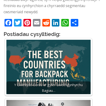
fireinio eu cynhyrchion a chyrraedd segmentau
cwsmeriaid newydd.
Facebook
Twitter
Pinterest
Email
Reddit
LinkedIn
WhatsApp
Share
Postiadau cysylltiedig:
Y Gwledydd Gorau ar gyfer Gweithgynhyrchu
Bagiau…