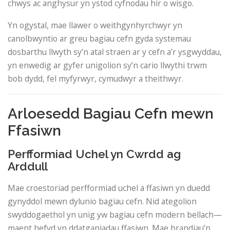
chwys ac anghysur yn ystod cyfnodau hir o wisgo.
Yn ogystal, mae llawer o weithgynhyrchwyr yn
canolbwyntio ar greu bagiau cefn gyda systemau
dosbarthu llwyth sy’n atal straen ar y cefn a’r ysgwyddau,
yn enwedig ar gyfer unigolion sy’n cario llwythi trwm
bob dydd, fel myfyrwyr, cymudwyr a theithwyr.
Arloesedd Bagiau Cefn mewn
Ffasiwn
Perfformiad Uchel yn Cwrdd ag
Arddull
Mae croestoriad perfformiad uchel a ffasiwn yn duedd
gynyddol mewn dylunio bagiau cefn. Nid ategolion
swyddogaethol yn unig yw bagiau cefn modern bellach—
maent hefyd yn ddatganiadau ffasiwn. Mae brandiau’n