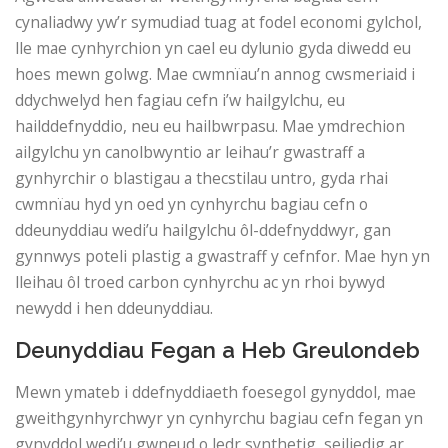
cynaliadwy yw’r symudiad tuag at fodel economi gylchol,
lle mae cynhyrchion yn cael eu dylunio gyda diwedd eu
hoes mewn golwg. Mae cwmnïau’n annog cwsmeriaid i
ddychwelyd hen fagiau cefn i’w hailgylchu, eu
hailddefnyddio, neu eu hailbwrpasu. Mae ymdrechion
ailgylchu yn canolbwyntio ar leihau’r gwastraff a
gynhyrchir o blastigau a thecstilau untro, gyda rhai
cwmnïau hyd yn oed yn cynhyrchu bagiau cefn o
ddeunyddiau wedi’u hailgylchu ôl-ddefnyddwyr, gan
gynnwys poteli plastig a gwastraff y cefnfor. Mae hyn yn
lleihau ôl troed carbon cynhyrchu ac yn rhoi bywyd
newydd i hen ddeunyddiau.
Deunyddiau Fegan a Heb Greulondeb
Mewn ymateb i ddefnyddiaeth foesegol gynyddol, mae
gweithgynhyrchwyr yn cynhyrchu bagiau cefn fegan yn
gynyddol wedi’u gwneud o ledr synthetig, seiliedig ar