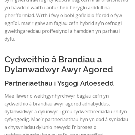
yn hawdd o waith i antur heb beryglu arddull na
pherfformiad. Wrth i fwy o bobl gofleidio ffordd o fyw
egnïol, mae’r galw am fagiau cefn hybrid sy’n cefnogi
gweithgareddau proffesiynol a hamdden yn parhau i
dyfu.
Cydweithio â Brandiau a
Dylanwadwyr Awyr Agored
Partneriaethau i Ysgogi Arloesedd
Mae llawer o weithgynhyrchwyr bagiau cefn yn
cydweithio â brandiau awyr agored adnabyddus,
dylanwadwyr a dylunwyr i greu cydweithrediadau rhifyn
cyfyngedig. Mae’r partneriaethau hyn yn dod â syniadau
a chysyniadau dylunio newydd i’r broses o
weithgynhyrchu bagiau cefn, gan ymgorffori