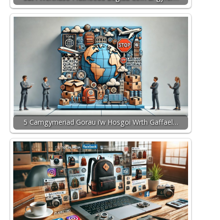
5 Camgymeriad Gorau i’w Hosgoi Wrth Gaffael…