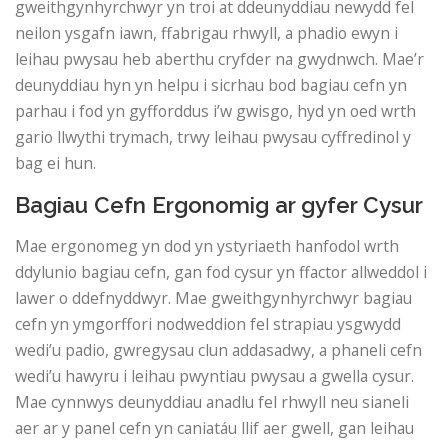
gweithgynhyrchwyr yn troi at ddeunyddiau newydd fel
neilon ysgafn iawn, ffabrigau rhwyll, a phadio ewyn i
leihau pwysau heb aberthu cryfder na gwydnwch. Mae’r
deunyddiau hyn yn helpu i sicrhau bod bagiau cefn yn
parhau i fod yn gyfforddus i’w gwisgo, hyd yn oed wrth
gario llwythi trymach, trwy leihau pwysau cyffredinol y
bag ei ​​hun.
Bagiau Cefn Ergonomig ar gyfer Cysur
Mae ergonomeg yn dod yn ystyriaeth hanfodol wrth
ddylunio bagiau cefn, gan fod cysur yn ffactor allweddol i
lawer o ddefnyddwyr. Mae gweithgynhyrchwyr bagiau
cefn yn ymgorffori nodweddion fel strapiau ysgwydd
wedi’u padio, gwregysau clun addasadwy, a phaneli cefn
wedi’u hawyru i leihau pwyntiau pwysau a gwella cysur.
Mae cynnwys deunyddiau anadlu fel rhwyll neu sianeli
aer ar y panel cefn yn caniatáu llif aer gwell, gan leihau