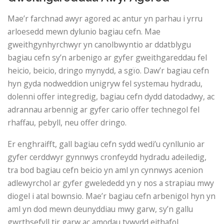
Mae’r farchnad awyr agored ac antur yn parhau i yrru
arloesedd mewn dylunio bagiau cefn. Mae
gweithgynhyrchwyr yn canolbwyntio ar ddatblygu
bagiau cefn sy’n arbenigo ar gyfer gweithgareddau fel
heicio, beicio, dringo mynydd, a sgïo. Daw’r bagiau cefn
hyn gyda nodweddion unigryw fel systemau hydradu,
dolenni offer integredig, bagiau cefn dydd datodadwy, ac
adrannau arbennig ar gyfer cario offer technegol fel
rhaffau, pebyll, neu offer dringo.
Er enghraifft, gall bagiau cefn sydd wedi’u cynllunio ar
gyfer cerddwyr gynnwys cronfeydd hydradu adeiledig,
tra bod bagiau cefn beicio yn aml yn cynnwys acenion
adlewyrchol ar gyfer gwelededd yn y nos a strapiau mwy
diogel i atal bownsio. Mae’r bagiau cefn arbenigol hyn yn
aml yn dod mewn deunyddiau mwy garw, sy’n gallu
gwrthsefyll tir garw ac amodau tywydd eithafol.