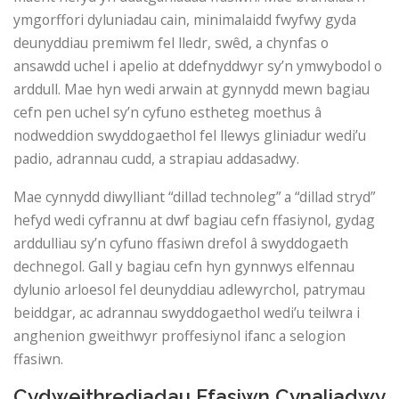
ymgorffori dyluniadau cain, minimalaidd fwyfwy gyda
deunyddiau premiwm fel lledr, swêd, a chynfas o
ansawdd uchel i apelio at ddefnyddwyr sy’n ymwybodol o
arddull. Mae hyn wedi arwain at gynnydd mewn bagiau
cefn pen uchel sy’n cyfuno estheteg moethus â
nodweddion swyddogaethol fel llewys gliniadur wedi’u
padio, adrannau cudd, a strapiau addasadwy.
Mae cynnydd diwylliant “dillad technoleg” a “dillad stryd”
hefyd wedi cyfrannu at dwf bagiau cefn ffasiynol, gydag
arddulliau sy’n cyfuno ffasiwn drefol â swyddogaeth
dechnegol. Gall y bagiau cefn hyn gynnwys elfennau
dylunio arloesol fel deunyddiau adlewyrchol, patrymau
beiddgar, ac adrannau swyddogaethol wedi’u teilwra i
anghenion gweithwyr proffesiynol ifanc a selogion
ffasiwn.
Cydweithrediadau Ffasiwn Cynaliadwy