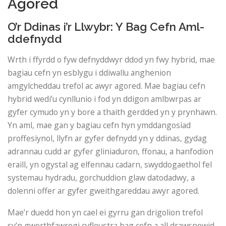
Agored
O’r Ddinas i’r Llwybr: Y Bag Cefn Aml-
ddefnydd
Wrth i ffyrdd o fyw defnyddwyr ddod yn fwy hybrid, mae
bagiau cefn yn esblygu i ddiwallu anghenion
amgylcheddau trefol ac awyr agored. Mae bagiau cefn
hybrid wedi’u cynllunio i fod yn ddigon amlbwrpas ar
gyfer cymudo yn y bore a thaith gerdded yn y prynhawn.
Yn aml, mae gan y bagiau cefn hyn ymddangosiad
proffesiynol, llyfn ar gyfer defnydd yn y ddinas, gydag
adrannau cudd ar gyfer gliniaduron, ffonau, a hanfodion
eraill, yn ogystal ag elfennau cadarn, swyddogaethol fel
systemau hydradu, gorchuddion glaw datodadwy, a
dolenni offer ar gyfer gweithgareddau awyr agored.
Mae’r duedd hon yn cael ei gyrru gan drigolion trefol
sy’n gwerthfawrogi cyfleustra bag cefn a all drawsnewid