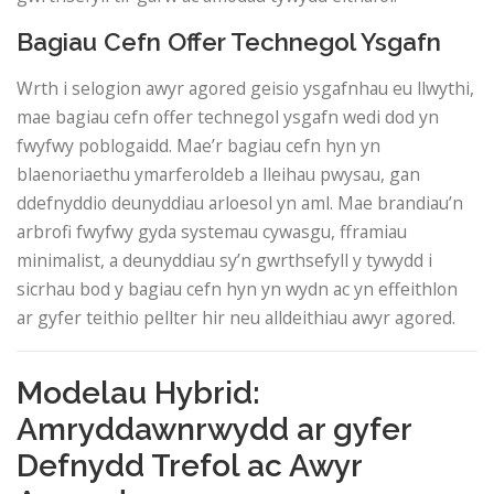
Bagiau Cefn Offer Technegol Ysgafn
Wrth i selogion awyr agored geisio ysgafnhau eu llwythi,
mae bagiau cefn offer technegol ysgafn wedi dod yn
fwyfwy poblogaidd. Mae’r bagiau cefn hyn yn
blaenoriaethu ymarferoldeb a lleihau pwysau, gan
ddefnyddio deunyddiau arloesol yn aml. Mae brandiau’n
arbrofi fwyfwy gyda systemau cywasgu, fframiau
minimalist, a deunyddiau sy’n gwrthsefyll y tywydd i
sicrhau bod y bagiau cefn hyn yn wydn ac yn effeithlon
ar gyfer teithio pellter hir neu alldeithiau awyr agored.
Modelau Hybrid:
Amryddawnrwydd ar gyfer
Defnydd Trefol ac Awyr