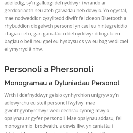
adeiledig, sy’n galluogi defnyddwyr i wrando ar
gerddoriaeth neu ateb galwadau heb ddwylo. Yn ogystal,
mae nodweddion cysylltedd diwifr fel cloeon Bluetooth a
rhybuddion diogelwch personol yn cael eu hintegreiddio
i fagiau cefn, gan ganiatáu i ddefnyddwyr ddiogelu eu
bagiau o bell neu gael eu hysbysu os yw eu bag wedi cael
ei ymyrryd â nhw.
Personoli a Phersonoli
Monogramau a Dyluniadau Personol
Wrth i ddefnyddwyr geisio cynhyrchion unigryw sy’n
adlewyrchu eu steil personol fwyfwy, mae
gweithgynhyrchwyr wedi dechrau cynnig mwy o
opsiynau ar gyfer personoli. Mae opsiynau addasu, fel
monogramio, brodwaith, a dewis lliw, yn caniatáu i