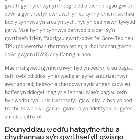
gweithgynhyrchwyr yn integreiddio technolegau gwrth-
ddŵr a gwrthsefyll dŵr uwch yn eu cynhyrchion i sicrhau
bod y cynnwys yn aros yn sych, hyd yn oed mewn tywydd
garw. Mae hyn yn cynnwys defnyddio siperi sy’n
gwrthsefyll dŵr, ffabrigau gwrth-ddŵr fel Gore-Tex neu
TPU (polywrethan thermoplastig), a rhoi haenau gwrth-
ddŵr gwydn (DWR) ar y ffabrig allanol.
Mae rhai gweithgynhyrchwyr hyd yn oed yn creu bagiau
cefn cwbl ddiddos, yn enwedig ar gyfer anturiaethwyr
awyr agored, beicwyr a cherddwyr sydd angen cadw eu
hoffer yn ddiogel rhag yr elfennau. Mae’r bagiau cefn
hyn wedi’u cynllunio i wrthsefyll glaw, eira, a hyd yn oed
trochi mewn dŵr, gan eu gwneud yn ddelfrydol ar gyfer
amodau eithafol.
Deunyddiau wedi’u hatgyfnerthu a
chydrannau sy’n gwrthsefyll gwisgo