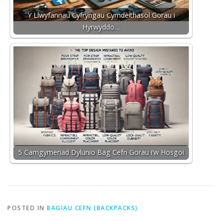
Y Llwyfannau Cyfryngau Cymdeithasol Gorau i
Hyrwyddo…
5 Camgymeriad Dylunio Bag Cefn Gorau i’w Hosgoi
POSTED IN
BAGIAU CEFN (BACKPACKS)