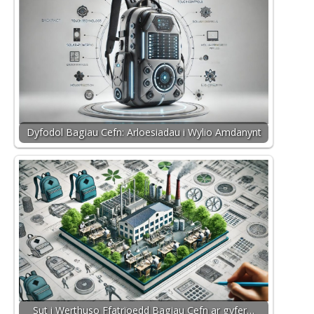
Dyfodol Bagiau Cefn: Arloesiadau i Wylio Amdanynt
Sut i Werthuso Ffatrïoedd Bagiau Cefn ar gyfer…