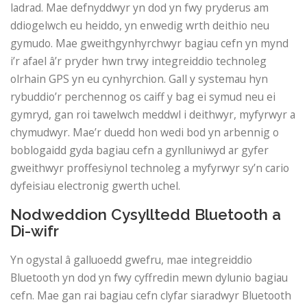
ladrad. Mae defnyddwyr yn dod yn fwy pryderus am
ddiogelwch eu heiddo, yn enwedig wrth deithio neu
gymudo. Mae gweithgynhyrchwyr bagiau cefn yn mynd
i’r afael â’r pryder hwn trwy integreiddio technoleg
olrhain GPS yn eu cynhyrchion. Gall y systemau hyn
rybuddio’r perchennog os caiff y bag ei ​​symud neu ei
gymryd, gan roi tawelwch meddwl i deithwyr, myfyrwyr a
chymudwyr. Mae’r duedd hon wedi bod yn arbennig o
boblogaidd gyda bagiau cefn a gynlluniwyd ar gyfer
gweithwyr proffesiynol technoleg a myfyrwyr sy’n cario
dyfeisiau electronig gwerth uchel.
Nodweddion Cysylltedd Bluetooth a
Di-wifr
Yn ogystal â galluoedd gwefru, mae integreiddio
Bluetooth yn dod yn fwy cyffredin mewn dylunio bagiau
cefn. Mae gan rai bagiau cefn clyfar siaradwyr Bluetooth