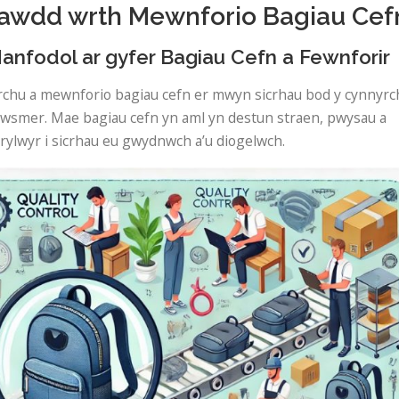
awdd wrth Mewnforio Bagiau Cef
nfodol ar gyfer Bagiau Cefn a Fewnforir
chu a mewnforio bagiau cefn er mwyn sicrhau bod y cynnyrc
 cwsmer. Mae bagiau cefn yn aml yn destun straen, pwysau a
rylwyr i sicrhau eu gwydnwch a’u diogelwch.