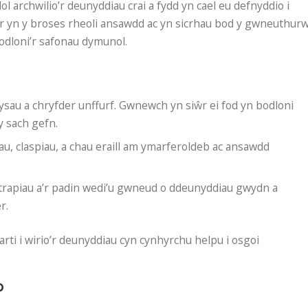
 archwilio’r deunyddiau crai a fydd yn cael eu defnyddio i
 yn y broses rheoli ansawdd ac yn sicrhau bod y gwneuthur
odloni’r safonau dymunol.
sau a chryfder unffurf. Gwnewch yn siŵr ei fod yn bodloni
 sach gefn.
au, claspiau, a chau eraill am ymarferoldeb ac ansawdd
trapiau a’r padin wedi’u gwneud o ddeunyddiau gwydn a
r.
rti i wirio’r deunyddiau cyn cynhyrchu helpu i osgoi
p