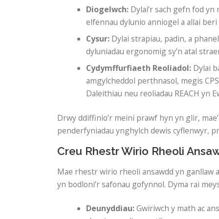
Diogelwch:
Dylai’r sach gefn fod y
elfennau dylunio anniogel a allai beri 
Cysur:
Dylai strapiau, padin, a phane
dyluniadau ergonomig sy’n atal strae
Cydymffurfiaeth Reoliadol:
Dylai b
amgylcheddol perthnasol, megis CPS
Daleithiau neu reoliadau REACH yn E
Drwy ddiffinio’r meini prawf hyn yn glir, m
penderfyniadau ynghylch dewis cyflenwyr, p
Creu Rhestr Wirio Rheoli Ans
Mae rhestr wirio rheoli ansawdd yn ganllaw a
yn bodloni’r safonau gofynnol. Dyma rai meys
Deunyddiau:
Gwiriwch y math ac ansa