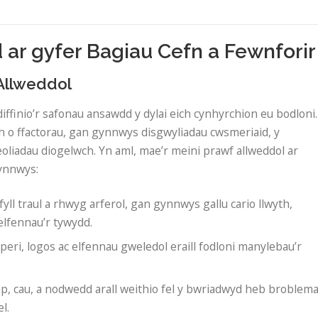
r gyfer Bagiau Cefn a Fewnforir
 Allweddol
ffinio’r safonau ansawdd y dylai eich cynhyrchion eu bodloni.
h o ffactorau, gan gynnwys disgwyliadau cwsmeriaid, y
oliadau diogelwch. Yn aml, mae’r meini prawf allweddol ar
ynnwys:
yll traul a rhwyg arferol, gan gynnwys gallu cario llwyth,
elfennau’r tywydd.
iperi, logos ac elfennau gweledol eraill fodloni manylebau’r
ap, cau, a nodwedd arall weithio fel y bwriadwyd heb broblem
l.