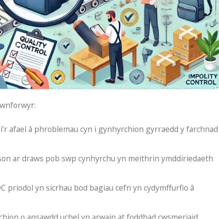
ewnforwyr:
’r afael â phroblemau cyn i gynhyrchion gyrraedd y farchnad
on ar draws pob swp cynhyrchu yn meithrin ymddiriedaeth
 priodol yn sicrhau bod bagiau cefn yn cydymffurfio â
hion o ansawdd uchel yn arwain at foddhad cwsmeriaid,