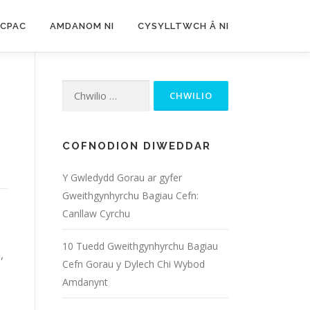
CPAC
AMDANOM NI
CYSYLLTWCH Â NI
Chwilio
am:
COFNODION DIWEDDAR
Y Gwledydd Gorau ar gyfer
Gweithgynhyrchu Bagiau Cefn:
Canllaw Cyrchu
10 Tuedd Gweithgynhyrchu Bagiau
,
Cefn Gorau y Dylech Chi Wybod
Amdanynt