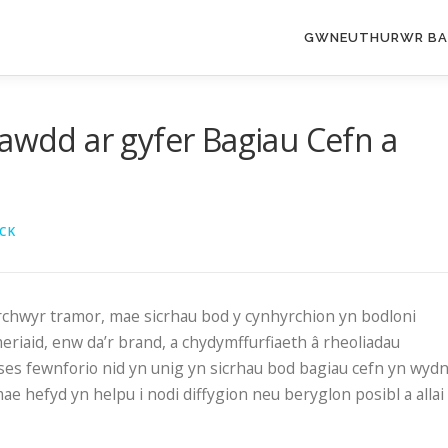
GWNEUTHURWR BA
sawdd ar gyfer Bagiau Cefn a
CK
chwyr tramor, mae sicrhau bod y cynhyrchion yn bodloni
riaid, enw da’r brand, a chydymffurfiaeth â rheoliadau
ses fewnforio nid yn unig yn sicrhau bod bagiau cefn yn wydn
e hefyd yn helpu i nodi diffygion neu beryglon posibl a allai