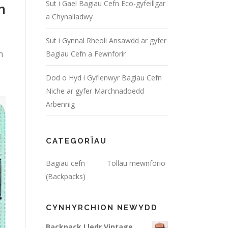
Sut i Gael Bagiau Cefn Eco-gyfeillgar
n
a Chynaliadwy
Sut i Gynnal Rheoli Ansawdd ar gyfer
h
Bagiau Cefn a Fewnforir
Dod o Hyd i Gyflenwyr Bagiau Cefn
Niche ar gyfer Marchnadoedd
Arbennig
CATEGORÏAU
Bagiau cefn
Tollau mewnforio
(Backpacks)
CYNHYRCHION NEWYDD
Backpack Lledr Vintage