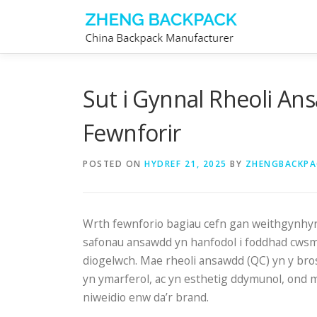
Skip
to
content
Sut i Gynnal Rheoli An
Fewnforir
POSTED ON
HYDREF 21, 2025
BY
ZHENGBACKPA
Wrth fewnforio bagiau cefn gan weithgynhyr
safonau ansawdd yn hanfodol i foddhad cwsme
diogelwch. Mae rheoli ansawdd (QC) yn y bro
yn ymarferol, ac yn esthetig ddymunol, ond ma
niweidio enw da’r brand.