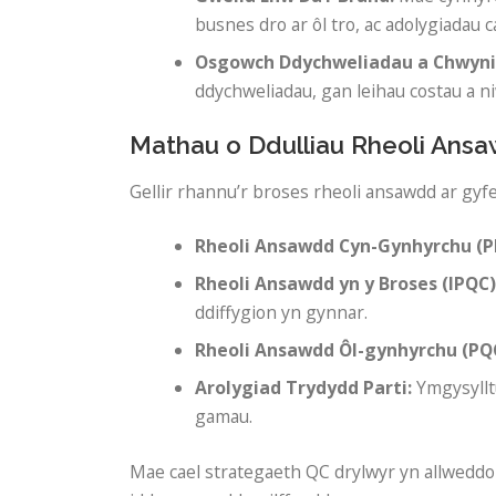
busnes dro ar ôl tro, ac adolygiadau 
Osgowch Ddychweliadau a Chwyni
ddychweliadau, gan leihau costau a ni
Mathau o Ddulliau Rheoli Ans
Gellir rhannu’r broses rheoli ansawdd ar gyf
Rheoli Ansawdd Cyn-Gynhyrchu (P
Rheoli Ansawdd yn y Broses (IPQC)
ddiffygion yn gynnar.
Rheoli Ansawdd Ôl-gynhyrchu (PQ
Arolygiad Trydydd Parti:
Ymgysyllt
gamau.
Mae cael strategaeth QC drylwyr yn allweddol