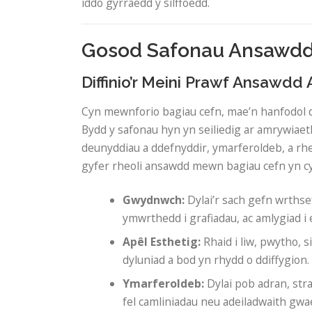
iddo gyrraedd y silffoedd.
Gosod Safonau Ansawdd a
Diffinio’r Meini Prawf Ansawdd
Cyn mewnforio bagiau cefn, mae’n hanfodol di
Bydd y safonau hyn yn seiliedig ar amrywiaet
deunyddiau a ddefnyddir, ymarferoldeb, a rhe
gyfer rheoli ansawdd mewn bagiau cefn yn c
Gwydnwch:
Dylai’r sach gefn wrthsef
ymwrthedd i grafiadau, ac amlygiad i 
Apêl Esthetig:
Rhaid i liw, pwytho, s
dyluniad a bod yn rhydd o ddiffygion.
Ymarferoldeb:
Dylai pob adran, str
fel camliniadau neu adeiladwaith gwae