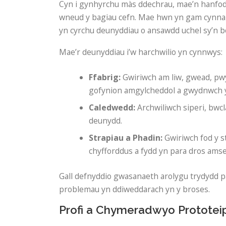
Cyn i gynhyrchu màs ddechrau, mae’n hanfodol
wneud y bagiau cefn. Mae hwn yn gam cynnar
yn cyrchu deunyddiau o ansawdd uchel sy’n b
Mae’r deunyddiau i’w harchwilio yn cynnwys:
Ffabrig:
Gwiriwch am liw, gwead, pwy
gofynion amgylcheddol a gwydnwch y
Caledwedd:
Archwiliwch siperi, bwcl
deunydd.
Strapiau a Phadin:
Gwiriwch fod y s
chyfforddus a fydd yn para dros amse
Gall defnyddio gwasanaeth arolygu trydydd pa
problemau yn ddiweddarach yn y broses.
Profi a Chymeradwyo Prototei