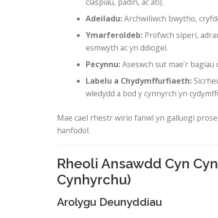
claspiau, padin, ac ati).
Adeiladu:
Archwiliwch bwytho, cryfde
Ymarferoldeb:
Profwch siperi, adran
esmwyth ac yn ddiogel.
Pecynnu:
Aseswch sut mae’r bagiau ce
Labelu a Chydymffurfiaeth:
Sicrhew
wledydd a bod y cynnyrch yn cydymffu
Mae cael rhestr wirio fanwl yn galluogi pro
hanfodol.
Rheoli Ansawdd Cyn Cyn
Cynhyrchu)
Arolygu Deunyddiau