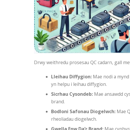
Drwy weithredu prosesau QC cadarn, gall m
Lleihau Diffygion:
Mae nodi a mynd i
yn helpu i leihau diffygion.
Sicrhau Cysondeb:
Mae ansawdd cys
brand.
Bodloni Safonau Diogelwch:
Mae QC
rheoliadau diogelwch.
Gwella Enw Da’r Brand:
Mae cynhyrc