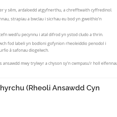
r y sêm, ardaloedd atgyfnerthu, a chrefftwaith cyffredinol.
nau, strapiau a bwclau i sicrhau eu bod yn gweithio’n
fn wedi’u pecynnu i atal difrod yn ystod cludo a thrin.
ch fod labeli yn bodloni gofynion rheoleiddio penodol i
rfio â safonau diogelwch.
ses ansawdd mwy trylwyr a chyson sy’n cwmpasu’r holl elfenna
hyrchu (Rheoli Ansawdd Cyn