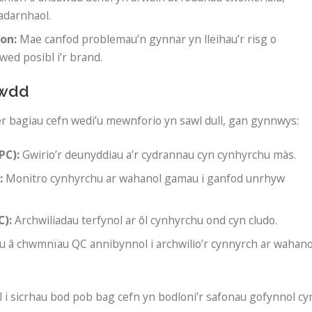
cadarnhaol.
on:
Mae canfod problemau’n gynnar yn lleihau’r risg o
wed posibl i’r brand.
awdd
er bagiau cefn wedi’u mewnforio yn sawl dull, gan gynnwys:
PC):
Gwirio’r deunyddiau a’r cydrannau cyn cynhyrchu màs.
:
Monitro cynhyrchu ar wahanol gamau i ganfod unrhyw
C):
Archwiliadau terfynol ar ôl cynhyrchu ond cyn cludo.
u â chwmnïau QC annibynnol i archwilio’r cynnyrch ar wahano
 i sicrhau bod pob bag cefn yn bodloni’r safonau gofynnol cy