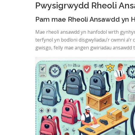
Pwysigrwydd Rheoli Ans
Pam mae Rheoli Ansawdd yn Ha
Mae rheoli ansawdd yn hanfodol wrth gynhyr
terfynol yn bodloni disgwyliadau’r cwmni a’r
gwisgo, felly mae angen gwiriadau ansawdd t