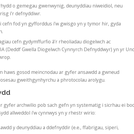
n rhydd o gemegau gwenwynig, deunyddiau niweidiol, neu
risg i’r defnyddiwr.
li cefn fod yn gyfforddus i’w gwisgo yn y tymor hir, gyda
n.
agiau cefn gydymffurfio â’r rheoliadau diogelwch ac
IA (Deddf Gwella Diogelwch Cynnyrch Defnyddwyr) yn yr Uno
wrop.
ae’n haws gosod meincnodau ar gyfer ansawdd a gwneud
rosesau gweithgynhyrchu a phrotocolau arolygu.
awdd
r gyfer archwilio pob sach gefn yn systematig i sicrhau ei bo
ydd allweddol i’w cynnwys yn y rhestr wirio:
wdd y deunyddiau a ddefnyddir (e.e., ffabrigau, siperi,