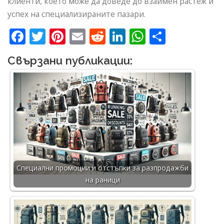
клиенти, което може да доведе до взаимен растеж и
успех на специализираните пазари.
Facebook
Twitter
Pinterest
Email
Reddit
LinkedIn
WhatsApp
Share
Свързани публикации:
Специални промоции и отстъпки за разпродажби
на раници