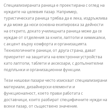
Специализираната раница е проектирана с оглед на
нуждите на целевия пазар. Например,
туристическата раница трябва да е лека, издръжлива
и да може да носи основна екипировка за дейности
на открито, докато училищната раница може да се
нуждае от отделения за книги, лаптопи и химикалки,
с акцент върху комфорта и организацията.
Технологичните раници, от друга страна, дават
приоритет на защитата на електронни устройства
като лаптопи, таблети и аксесоари, с допълнителни
подплънки и организационни функции.
Тези нишови пазари често изискват специализирани
материали, дизайнерски елементи и
функционалност, което прави работата с
доставчици, които разбират специфичните нужди на
всеки пазар, от съществено значение.