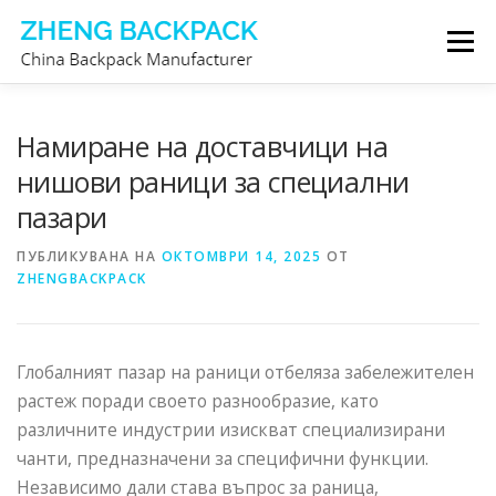
Към
Меню
съдържанието
ПРОИЗВОДИТЕЛ НА РАНИЦИ
ЗА НАС
Намиране на доставчици на
нишови раници за специални
пазари
СВЪРЖЕТЕ СЕ С НАС
ПУБЛИКУВАНА НА
ОКТОМВРИ 14, 2025
ОТ
ZHENGBACKPACK
Глобалният пазар на раници отбеляза забележителен
растеж поради своето разнообразие, като
различните индустрии изискват специализирани
чанти, предназначени за специфични функции.
Независимо дали става въпрос за раница,