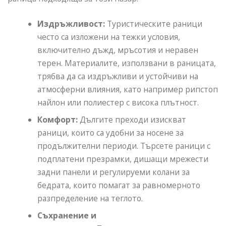
Издръжливост:
Туристическите раници
често са изложени на тежки условия,
включително дъжд, мръсотия и неравен
терен. Материалите, използвани в раницата,
трябва да са издръжливи и устойчиви на
атмосферни влияния, като например рипстоп
найлон или полиестер с висока плътност.
Комфорт:
Дългите преходи изискват
раници, които са удобни за носене за
продължителни периоди. Търсете раници с
подплатени презрамки, дишащи мрежести
задни панели и регулируеми колани за
бедрата, които помагат за равномерното
разпределение на теглото.
Съхранение и