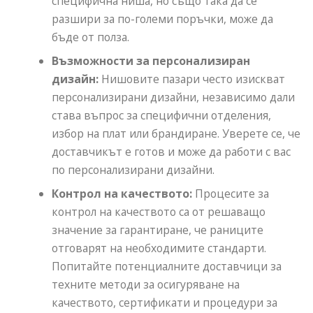
специфична ниша, но също така да се
разшири за по-големи поръчки, може да
бъде от полза.
Възможности за персонализиран
дизайн:
Нишовите пазари често изискват
персонализирани дизайни, независимо дали
става въпрос за специфични отделения,
избор на плат или брандиране. Уверете се, че
доставчикът е готов и може да работи с вас
по персонализирани дизайни.
Контрол на качеството:
Процесите за
контрол на качеството са от решаващо
значение за гарантиране, че раниците
отговарят на необходимите стандарти.
Попитайте потенциалните доставчици за
техните методи за осигуряване на
качеството, сертификати и процедури за