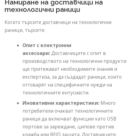
Намиране на доставчици на
технологични раници
Когато търсите доставчици на технологични
раници, търсете:
Опит с електронни
аксесоари:
Доставчиците с опит в
производството на технологични продукти
ще притежават необходимите знания и
експертиза, за да създадат раници, които
отговарят на специфичните нужди на
технологичните ентусиасти.
Иновативни характеристики:
Много
потребители очакват технологичните
раници да включват функции като USB
портове за зареждане, ципове против
кражба или RFID защита. Доставчиците,