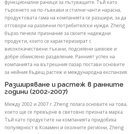
функционални раници за пътуващите. Тъй като
търсенето на по-гъвкави и стилни чанти нарасна,
продуктовата гама на компанията се разшири, за да
отговори на различни потребителски нужди. Zheng
бързо печели признание за своите надеждни
продукти, които се характеризират с
висококачествени тъкани, подсилени шевове и
добре обмислено разделение. Ранният успех на
компанията на вътрешния пазар постави основите
за нейния бъдещ растеж и международна експанзия.
Разширяване и растеж в ранните
години (2002-2007)
Между 2002 и 2007 г. Zheng полага основите на това,
което ще се превърне в световно призната марка.
Тъй като продуктите на компанията придобиха
популярност в Ксиамен и околните региони, Zheng