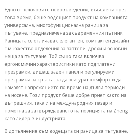
Едно от ключовите нововъведения, въведени през
това време, беше водещият продукт на компанията:
универсална, многофункционална раница за
пътуване, предназначена за съвременния пътник.
Раницата се отличава с елегантен, компактен дизайн
с множество отделения за лаптопи, дрехи и основни
неща за пътуване. Той също така включва
ергономични характеристики като подплатени
презрамки, дишащ заден панел и регулируеми
презрамки за кръста, за да осигурят комфорт и да
намалят напрежението по време на дълги периоди
на носене. Този продукт беше добре приет както на
вътрешния, така и на международния пазар и
помогна за затвърждаването на позицията на Zheng
като лидер в индустрията.
В допълнение към водещата си раница за пътуване,