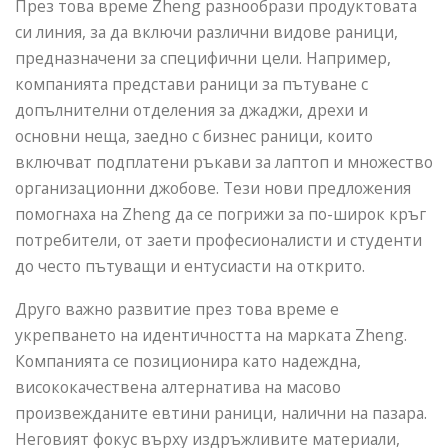
През това време Zheng разнообрази продуктовата
си линия, за да включи различни видове раници,
предназначени за специфични цели. Например,
компанията представи раници за пътуване с
допълнителни отделения за джаджи, дрехи и
основни неща, заедно с бизнес раници, които
включват подплатени ръкави за лаптоп и множество
организационни джобове. Тези нови предложения
помогнаха на Zheng да се погрижи за по-широк кръг
потребители, от заети професионалисти и студенти
до често пътуващи и ентусиасти на открито.
Друго важно развитие през това време е
укрепването на идентичността на марката Zheng.
Компанията се позиционира като надеждна,
висококачествена алтернатива на масово
произвежданите евтини раници, налични на пазара.
Неговият фокус върху издръжливите материали,