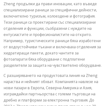
Zheng продължи да прави иновации, като въведе
специализирани раници за специфични дейности,
включително туризъм, колоездене и фотография.
Тези раници са проектирани със специализирани
отделения и функции, съобразени с нуждите на
ентусиастите и професионалистите на открито.
Например, туристическите раници бяха изработени
от водоустойчиви тъкани и включваха отделения за
хидратиращи пакети, докато чантите за
фотоапарати бяха оборудвани с подплатени
разделители за защита на чувствително оборудване.
С разширяването на продуктовата линия на Zheng
нараства и нейният обхват. Компанията навлезе на
нови пазари в Европа, Северна Америка и Азия,
изграждайки партньорства с големи търговци на
дребно и платформи за електронна търговия. До