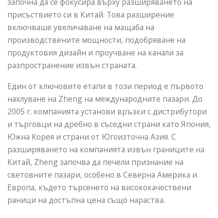
започна да се фокусира върху разширяването на
присъствието си в Китай. Това разширение
включваше увеличаване на мащаба на
производствените мощности, подобряване на
продуктовия дизайн и проучване на канали за
разпространение извън страната.
Един от ключовите етапи в този период е първото
нахлуване на Zheng на международните пазари. До
2005 г. компанията установи връзки с дистрибутори
и търговци на дребно в съседни страни като Япония,
Южна Корея и страни от Югоизточна Азия. С
разширяването на компанията извън границите на
Китай, Zheng започва да печели признание на
световните пазари, особено в Северна Америка и
Европа, където търсенето на висококачествени
раници на достъпна цена също нараства.