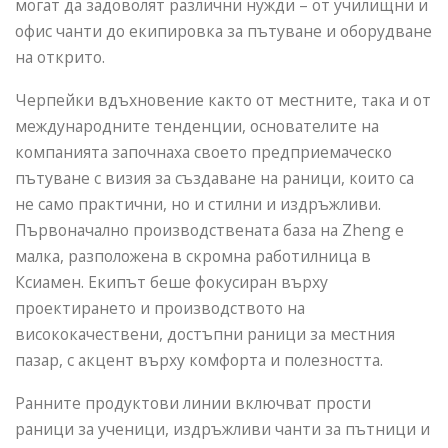
могат да задоволят различни нужди – от училищни и
офис чанти до екипировка за пътуване и оборудване
на открито.
Черпейки вдъхновение както от местните, така и от
международните тенденции, основателите на
компанията започнаха своето предприемаческо
пътуване с визия за създаване на раници, които са
не само практични, но и стилни и издръжливи.
Първоначално производствената база на Zheng е
малка, разположена в скромна работилница в
Ксиамен. Екипът беше фокусиран върху
проектирането и производството на
висококачествени, достъпни раници за местния
пазар, с акцент върху комфорта и полезността.
Ранните продуктови линии включват прости
раници за ученици, издръжливи чанти за пътници и