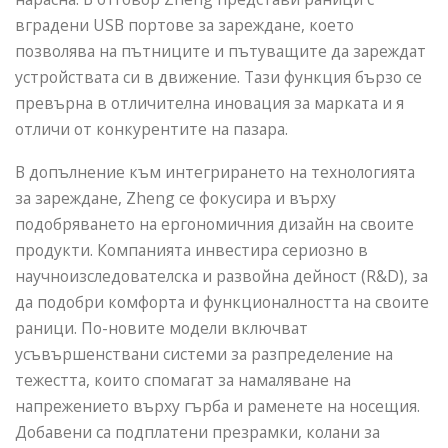
вградени USB портове за зареждане, което
позволява на пътниците и пътуващите да зареждат
устройствата си в движение. Тази функция бързо се
превърна в отличителна иновация за марката и я
отличи от конкурентите на пазара.
В допълнение към интегрирането на технологията
за зареждане, Zheng се фокусира и върху
подобряването на ергономичния дизайн на своите
продукти. Компанията инвестира сериозно в
научноизследователска и развойна дейност (R&D), за
да подобри комфорта и функционалността на своите
раници. По-новите модели включват
усъвършенствани системи за разпределение на
тежестта, които спомагат за намаляване на
напрежението върху гърба и раменете на носещия.
Добавени са подплатени презрамки, колани за