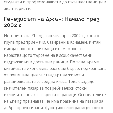
студенти и професионалисти до пътешественици и
авантюристи.
Генезисът на Джън: Начало през
2002 г
Историята на Zheng започва през 2002 г., когато
група предприемачи, базирани в Ксиамен, Китай,
виждат нововъзникваща възможност в
нарастващото търсене на висококачествени,
издръжливи и достъпни раници. По това време
китайската икономика растеше бързо, подхранвана
от повишаващия се стандарт на живот и
разширяващата се средна класа. Това създаде
значителен пазар за потребителски стоки,
включително аксесоари като раници. Основателите
на Zheng признават, че има празнина на пазара за
добре проектирани, функционални раници, които