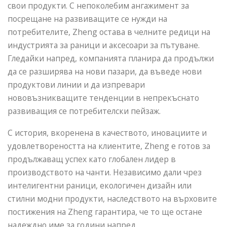
свои продукти. С непоколебим ангажимент за
посрещане на развиващите се нужди на
потребителите, Zheng остава в челните редици на
индустрията за раници и аксесоари за пътуване.
Гледайки напред, компанията планира да продължи
да се разширява на нови пазари, да въведе нови
продуктови линии и да изпревари
нововъзникващите тенденции в непрекъснато
развиващия се потребителски пейзаж.
С история, вкоренена в качеството, иновациите и
удовлетвореността на клиентите, Zheng е готов за
продължаващ успех като глобален лидер в
производството на чанти. Независимо дали чрез
интелигентни раници, екологичен дизайн или
стилни модни продукти, наследството на върховите
постижения на Zheng гарантира, че то ще остане
надеждно име за години напред.