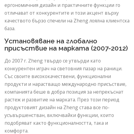
ергономичния дизайн и практичните функции го
отличават от конкурентите и този акцент върху
качеството бързо спечели на Zheng лоялна клиентска
база.
Установяване на глобално
присъствие на марката (2007-2012)
До 2007 г. Zheng твърдо се утвърди като
конкурентен играч на световния пазар на раници.
Със своите висококачествени, функционални
продукти и нарастващо международно присъствие,
компанията беше в добра позиция за непрекъснат
растеж и развитие на марката. През този период
продуктовият дизайн на Zheng става все по-
усъвършенстван, включвайки функции, които
подобряват както функционалността, така и
комфорта.