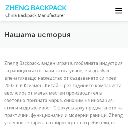
Към
Меню
съдържанието
ПРОИЗВОДИТЕЛ НА РАНИЦИ
ЗА НАС
Нашата история
СВЪРЖЕТЕ СЕ С НАС
Zheng Backpack, виден играч в глобалната индустрия
за раници и аксесоари за пътуване, е издълбал
впечатляващо наследство от създаването си през
2002 г. в Ксиамен, Китай. През годините компанията
еволюира от малък местен производител в
световно призната марка, синоним на иновация,
стил и издръжливост. С фокус върху предлагането на
практични, функционални и модерни раници, Zheng
успешно се хареса на широк кръг потребители, от