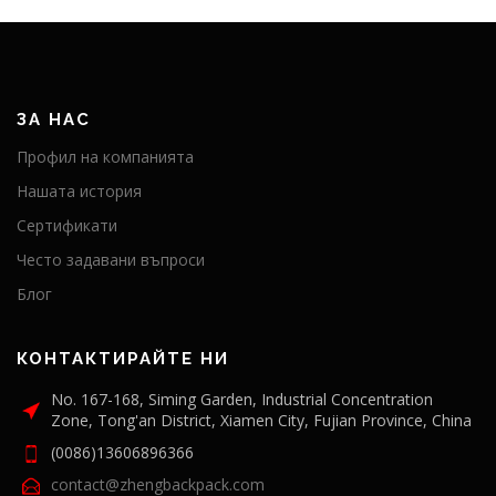
ЗА НАС
Профил на компанията
Нашата история
Сертификати
Често задавани въпроси
Блог
КОНТАКТИРАЙТЕ НИ
No. 167-168, Siming Garden, Industrial Concentration
Zone, Tong'an District, Xiamen City, Fujian Province, China
(0086)13606896366
contact@zhengbackpack.com