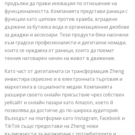
продължи да прави иновации по отношение на
функционалността. Компанията представи раници с
функции като ципове против кражба, вградени
държачи за бутилка вода и организационни джобове
за джаджи и аксесоари. Тези продукти бяха насочени
към градски професионалисти и дигитални номади,
които се нуждаеха от раници, които да поемат
техния натоварен начин на живот в движение.
Като част от дигиталната си трансформация Zheng
инвестира сериозно и в електронната търговия и
маркетинга в социалните медии. Компанията
разшири своето онлайн присъствие чрез собствен
уебсайт и онлайн пазари като Amazon, което й
позволява да достигне до по-широка аудитория.
Възходът на платформи като Instagram, Facebook и
TikTok също предостави на Zheng нови
възможности за ангажиране с потребителите и