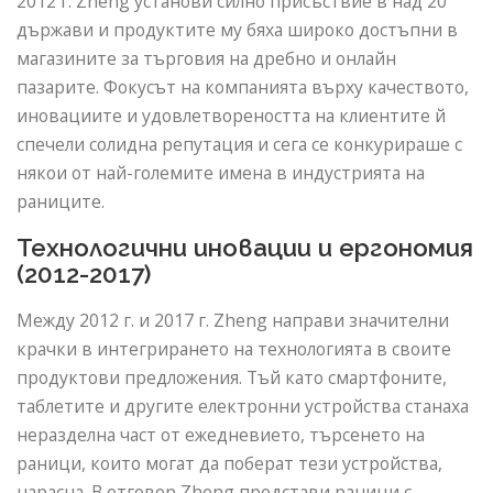
2012 г. Zheng установи силно присъствие в над 20
държави и продуктите му бяха широко достъпни в
магазините за търговия на дребно и онлайн
пазарите. Фокусът на компанията върху качеството,
иновациите и удовлетвореността на клиентите й
спечели солидна репутация и сега се конкурираше с
някои от най-големите имена в индустрията на
раниците.
Технологични иновации и ергономия
(2012-2017)
Между 2012 г. и 2017 г. Zheng направи значителни
крачки в интегрирането на технологията в своите
продуктови предложения. Тъй като смартфоните,
таблетите и другите електронни устройства станаха
неразделна част от ежедневието, търсенето на
раници, които могат да поберат тези устройства,
нарасна. В отговор Zheng представи раници с