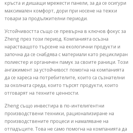
кръста и дишащи мрежести панели, за да се осигури
максимален комфорт, дори при носене на тежки
товари за продължителни периоди.
Устойчивостта също се превърна в ключов фокус за
Zheng през този период. Компанията осъзна
нарастващото търсене на екологични продукти и
започна да се снабдява с материали като рециклиран
полиестер и органичен памук за своите раници. Този
ангажимент за устойчивост помогна на компанията
да се хареса на потребителите, които са съзнателни
за околната среда, които търсят продукти, които
отговарят на техните ценности.
Zheng също инвестира в по-интелигентни
производствени техники, рационализиране на
производствените процеси и намаляване на
отпадъците. Това не само помогна на компанията да