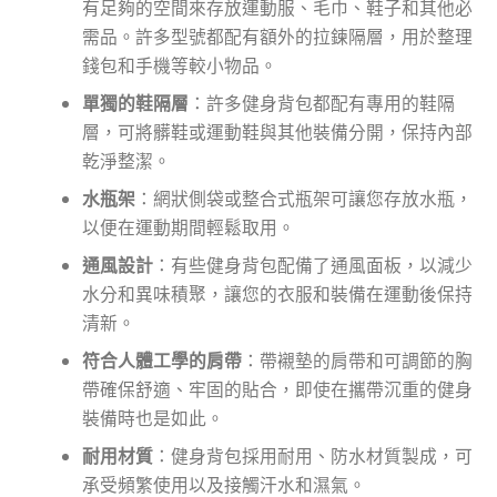
有足夠的空間來存放運動服、毛巾、鞋子和其他必
需品。許多型號都配有額外的拉鍊隔層，用於整理
錢包和手機等較小物品。
單獨的鞋隔層
：許多健身背包都配有專用的鞋隔
層，可將髒鞋或運動鞋與其他裝備分開，保持內部
乾淨整潔。
水瓶架
：網狀側袋或整合式瓶架可讓您存放水瓶，
以便在運動期間輕鬆取用。
通風設計
：有些健身背包配備了通風面板，以減少
水分和異味積聚，讓您的衣服和裝備在運動後保持
清新。
符合人體工學的肩帶
：帶襯墊的肩帶和可調節的胸
帶確保舒適、牢固的貼合，即使在攜帶沉重的健身
裝備時也是如此。
耐用材質
：健身背包採用耐用、防水材質製成，可
承受頻繁使用以及接觸汗水和濕氣。