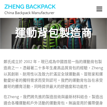
跳
選單
至
主
要
背包製造商
關於我們
聯繫我們
內
運動背包製造商
容
鄭氏成立於 2002 年，現已成為中國首屈一指的運動背包製
造商之一。憑藉著二十多年生產高品質背包的經驗，Zheng
以其創新、耐用性以及致力於滿足全球運動員、冒險家和運
動愛好者的獨特需求而受到認可。我們的運動背包旨在承受
嚴苛的體育活動，同時提供最大的舒適度和功能性。
在Zheng，我們將先進的製造技術與最新材料結合，製造出
適合各種運動和戶外活動的運動背包。無論是用於攜帶健身