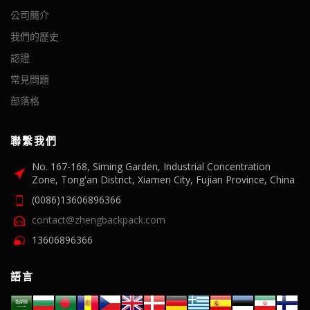
公司簡介
我們的歷史
認證
常見問題
部落格
聯繫我們
No. 167-168, Siming Garden, Industrial Concentration
Zone, Tong'an District, Xiamen City, Fujian Province, China
(0086)13606896366
contact@zhengbackpack.com
13606896366
語言