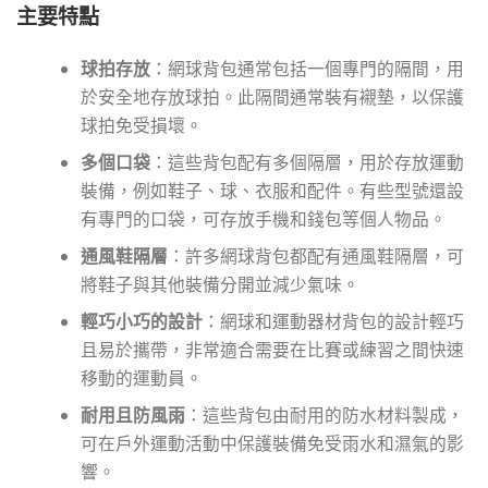
主要特點
球拍存放
：網球背包通常包括一個專門的隔間，用
於安全地存放球拍。此隔間通常裝有襯墊，以保護
球拍免受損壞。
多個口袋
：這些背包配有多個隔層，用於存放運動
裝備，例如鞋子、球、衣服和配件。有些型號還設
有專門的口袋，可存放手機和錢包等個人物品。
通風鞋隔層
：許多網球背包都配有通風鞋隔層，可
將鞋子與其他裝備分開並減少氣味。
輕巧小巧的設計
：網球和運動器材背包的設計輕巧
且易於攜帶，非常適合需要在比賽或練習之間快速
移動的運動員。
耐用且防風雨
：這些背包由耐用的防水材料製成，
可在戶外運動活動中保護裝備免受雨水和濕氣的影
響。