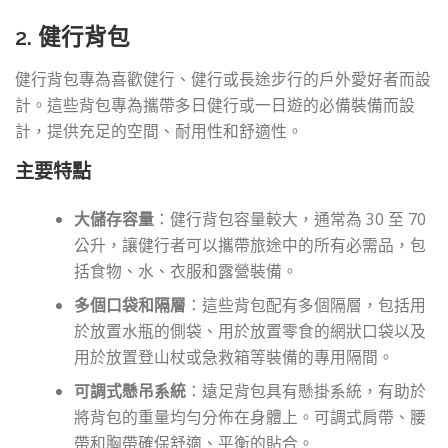
2. 健行背包
健行背包專為喜歡健行、健行或長途步行的戶外愛好者而設
計。這些背包專為攜帶多日健行或一日遊的必備裝備而設
計，提供充足的空間、耐用性和舒適性。
主要特點
大儲存容量
：健行背包容量較大，通常為 30 至 70
公升，讓健行者可以攜帶旅途中的所有必需品，包
括食物、水、衣服和露營裝備。
多個口袋和隔層
：這些背包配有多個隔層，包括用
於放置水瓶的側袋、用於放置零食的網狀口袋以及
用於放置登山杖或急救箱等裝備的專用隔間。
可調式懸吊系統
：遠足背包具有懸掛系統，有助於
將背包的重量均勻分佈在身體上。可調式肩帶、腰
帶和胸帶確保舒適、平衡的貼合。