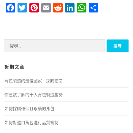
Facebook
Twitter
Pinterest
Email
Reddit
LinkedIn
WhatsApp
Share
搜
尋
關
鍵
近期文章
字:
背包製造的最佳國家：採購指南
你應該了解的十大背包製造趨勢
如何採購環保且永續的背包
如何對進口背包進行品質管制