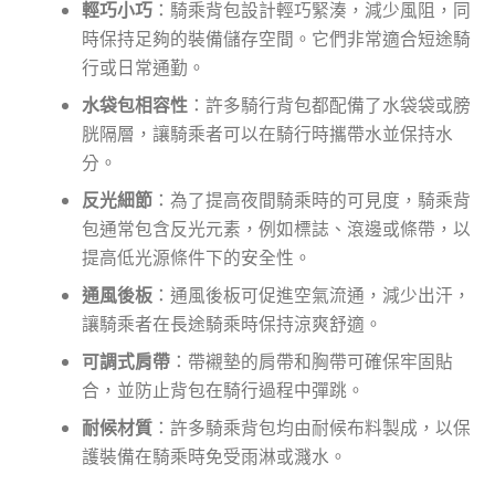
輕巧小巧
：騎乘背包設計輕巧緊湊，減少風阻，同
時保持足夠的裝備儲存空間。它們非常適合短途騎
行或日常通勤。
水袋包相容性
：許多騎行背包都配備了水袋袋或膀
胱隔層，讓騎乘者可以在騎行時攜帶水並保持水
分。
反光細節
：為了提高夜間騎乘時的可見度，騎乘背
包通常包含反光元素，例如標誌、滾邊或條帶，以
提高低光源條件下的安全性。
通風後板
：通風後板可促進空氣流通，減少出汗，
讓騎乘者在長途騎乘時保持涼爽舒適。
可調式肩帶
：帶襯墊的肩帶和胸帶可確保牢固貼
合，並防止背包在騎行過程中彈跳。
耐候材質
：許多騎乘背包均由耐候布料製成，以保
護裝備在騎乘時免受雨淋或濺水。