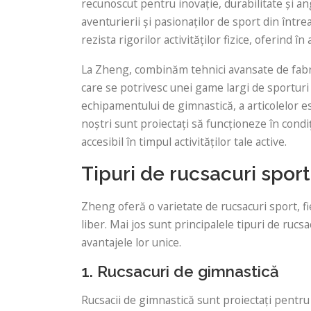
recunoscut pentru inovație, durabilitate și an
aventurierii și pasionaților de sport din într
rezista rigorilor activităților fizice, oferind î
La Zheng, combinăm tehnici avansate de fabric
care se potrivesc unei game largi de sporturi ș
echipamentului de gimnastică, a articolelor e
noștri sunt proiectați să funcționeze în condi
accesibil în timpul activităților tale active.
Tipuri de rucsacuri sport
Zheng oferă o varietate de rucsacuri sport, fi
liber. Mai jos sunt principalele tipuri de rucs
avantajele lor unice.
1. Rucsacuri de gimnastică
Rucsacii de gimnastică sunt proiectați pentru