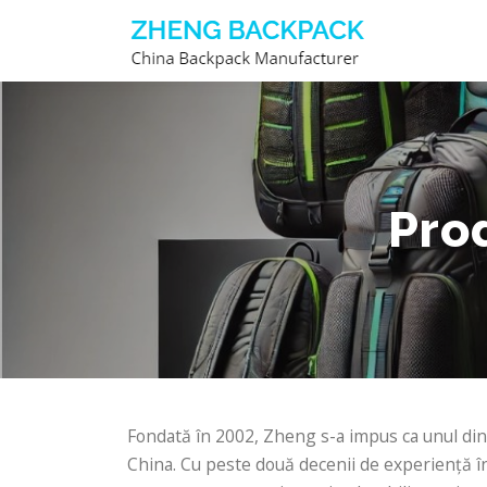
Sari
la
conținut
Pro
Fondată în 2002, Zheng s-a impus ca unul dint
China. Cu peste două decenii de experiență în