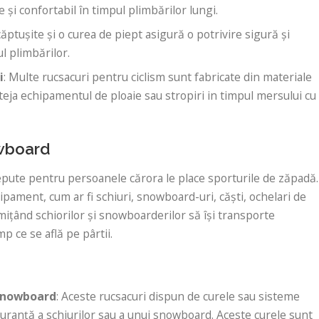
e și confortabil în timpul plimbărilor lungi.
ăptușite și o curea de piept asigură o potrivire sigură și
l plimbărilor.
i
: Multe rucsacuri pentru ciclism sunt fabricate din materiale
teja echipamentul de ploaie sau stropiri in timpul mersului cu
owboard
pute pentru persoanele cărora le place sporturile de zăpadă.
pament, cum ar fi schiuri, snowboard-uri, căști, ochelari de
ițând schiorilor și snowboarderilor să își transporte
p ce se află pe pârtii.
/snowboard
: Aceste rucsacuri dispun de curele sau sisteme
guranță a schiurilor sau a unui snowboard. Aceste curele sunt