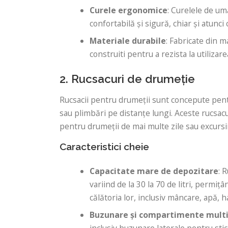
Curele ergonomice
: Curelele de um
confortabilă și sigură, chiar și atun
Materiale durabile
: Fabricate din m
construiti pentru a rezista la utiliza
2. Rucsacuri de drumeție
Rucsacii pentru drumeții sunt concepute pentr
sau plimbări pe distanțe lungi. Aceste rucsac
pentru drumeții de mai multe zile sau excursii 
Caracteristici cheie
Capacitate mare de depozitare
: 
variind de la 30 la 70 de litri, permi
călătoria lor, inclusiv mâncare, apă,
Buzunare și compartimente mult
inclusiv buzunare laterale pentru st