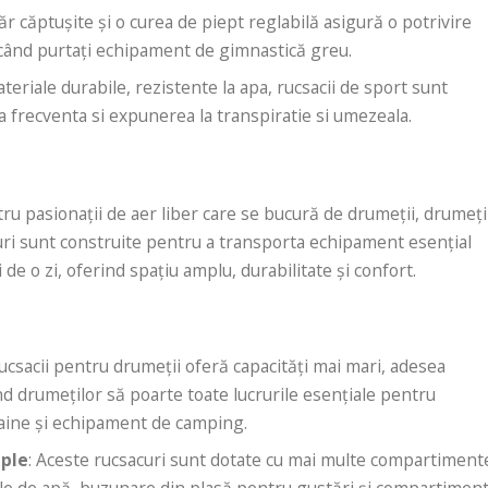
ăr căptușite și o curea de piept reglabilă asigură o potrivire
ci când purtați echipament de gimnastică greu.
ateriale durabile, rezistente la apa, rucsacii de sport sunt
rea frecventa si expunerea la transpiratie si umezeala.
u pasionații de aer liber care se bucură de drumeții, drumeți
uri sunt construite pentru a transporta echipament esențial
de o zi, oferind spațiu amplu, durabilitate și confort.
Rucsacii pentru drumeții oferă capacități mai mari, adesea
țând drumeților să poarte toate lucrurile esențiale pentru
 haine și echipament de camping.
iple
: Aceste rucsacuri sunt dotate cu mai multe compartiment
icle de apă, buzunare din plasă pentru gustări și compartimen