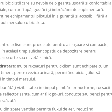
 bicicliștii care au nevoie de o geantă ușoară și confortabilă
iale, cum ar fi apă, gustări și îmbrăcăminte suplimentară.
ine echipamentul pilotului în siguranță și accesibil, fără a
ul mersului cu bicicleta.
entru ciclism sunt proiectate pentru a fi ușoare și compacte,
 în același timp suficient spațiu de depozitare pentru
rii scurte sau navetă zilnică.
idratare
: multe rucsacuri pentru ciclism sunt echipate cu un
iment pentru vezica urinară, permițând bicicliștilor să
 în timpul mersului.
mbunătăți vizibilitatea în timpul plimbărilor nocturne, rucsacii
 reflectorizante, cum ar fi logo-uri, conducte sau benzi pentr
ă scăzută.
u din spate ventilat permite fluxul de aer, reducând