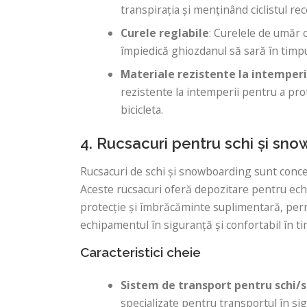
transpirația și menținând ciclistul rec
Curele reglabile
: Curelele de umăr c
împiedică ghiozdanul să sară în timpu
Materiale rezistente la intemperi
rezistente la intemperii pentru a pro
bicicleta.
4. Rucsacuri pentru schi și sn
Rucsacuri de schi și snowboarding sunt conce
Aceste rucsacuri oferă depozitare pentru echi
protecție și îmbrăcăminte suplimentară, perm
echipamentul în siguranță și confortabil în tim
Caracteristici cheie
Sistem de transport pentru schi
specializate pentru transportul în si