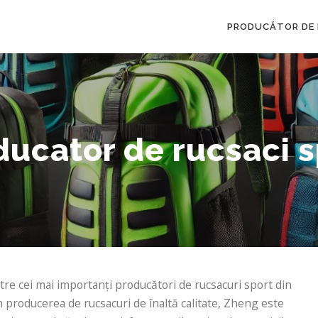
PRODUCĂTOR DE 
ducator de rucsaci s
re cei mai importanți producători de rucsacuri sport din
 producerea de rucsacuri de înaltă calitate, Zheng este