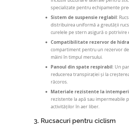
specializate pentru echipamente prec
Sistem de suspensie reglabil
: Ruc
distribuirea uniformă a greutății rucs
curelele pe stern asigură o potrivire c
Compatibilitate rezervor de hidr
compartiment pentru un rezervor de 
mâini în timpul mersului.
Panoul din spate respirabil
: Un pan
reducerea transpirației și la creșter
răcoros.
Materiale rezistente la intemperi
rezistente la apă sau impermeabile pe
activităților în aer liber.
3. Rucsacuri pentru ciclism