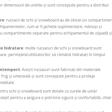
lor dimensiuni de unelte și sunt concepute pentru a distribui
re
: rucsacii de schi și snowboard au de obicei un compartime
hipamentelor, cum ar fi jachete suplimentare, mănuși și
 au compartimente separate pentru echipamentul de zăpadă ș
de hidratare
: multe rucsacuri de schi și snowboard sunt
are, permițând utilizatorilor să rămână hidratați în timpul
 intemperii
: Acești rucsacuri sunt fabricați din materiale
de frig și umezeală și sunt concepute pentru a proteja
iditate.
entru schi și snowboard sunt dotate cu curele de umăr
 piept pentru a asigura o potrivire sigură și confortabilă, chiar