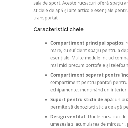
sala de sport. Aceste rucsacuri oferă spațiu 
sticlele de apă și alte articole esențiale pen
transportat.
Caracteristici cheie
Compartiment principal spațios
: 
mare, cu suficient spațiu pentru a de
esențiale. Multe modele includ comp
mai mici precum portofele și telefoan
Compartiment separat pentru în
compartiment pentru pantofi pentru a 
echipamente, menținând un interior c
Suport pentru sticla de apă
: un bu
permite să depozitați sticla de apă 
Design ventilat
: Unele rucsacuri de
umezeala și acumularea de mirosuri,