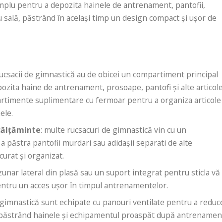
amplu pentru a depozita hainele de antrenament, pantofii,
tru sală, păstrând în același timp un design compact și ușor de
rucsacii de gimnastică au de obicei un compartiment principal
pozita haine de antrenament, prosoape, pantofi și alte articol
artimente suplimentare cu fermoar pentru a organiza articole
ele.
călțăminte
: multe rucsacuri de gimnastică vin cu un
păstra pantofii murdari sau adidașii separati de alte
urat și organizat.
zunar lateral din plasă sau un suport integrat pentru sticla vă
pentru un acces ușor în timpul antrenamentelor.
 gimnastică sunt echipate cu panouri ventilate pentru a reduc
 păstrând hainele și echipamentul proaspăt după antrenamen