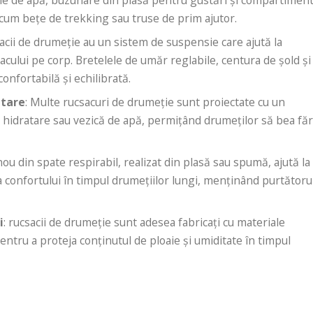
um bețe de trekking sau truse de prim ajutor.
sacii de drumeție au un sistem de suspensie care ajută la
acului pe corp. Bretelele de umăr reglabile, centura de șold și
onfortabilă și echilibrată.
atare
: Multe rucsacuri de drumeție sunt proiectate cu un
hidratare sau vezică de apă, permițând drumeților să bea fă
ou din spate respirabil, realizat din plasă sau spumă, ajută la
ea confortului în timpul drumețiilor lungi, menținând purtătoru
i
: rucsacii de drumeție sunt adesea fabricați cu materiale
ntru a proteja conținutul de ploaie și umiditate în timpul