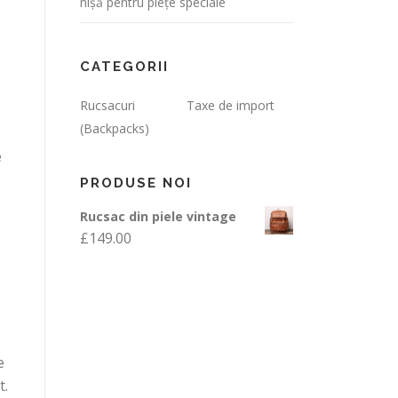
nișă pentru piețe speciale
CATEGORII
Rucsacuri
Taxe de import
(Backpacks)
e
PRODUSE NOI
Rucsac din piele vintage
£
149.00
e
t.