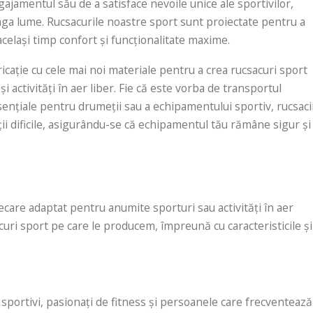
gajamentul său de a satisface nevoile unice ale sportivilor,
eaga lume. Rucsacurile noastre sport sunt proiectate pentru a
n același timp confort și funcționalitate maxime.
ație cu cele mai noi materiale pentru a crea rucsacuri sport
i activități în aer liber. Fie că este vorba de transportul
sențiale pentru drumeții sau a echipamentului sportiv, rucsaci
ții dificile, asigurându-se că echipamentul tău rămâne sigur și
ecare adaptat pentru anumite sporturi sau activități în aer
acuri sport pe care le producem, împreună cu caracteristicile și
 sportivi, pasionați de fitness și persoanele care frecventează