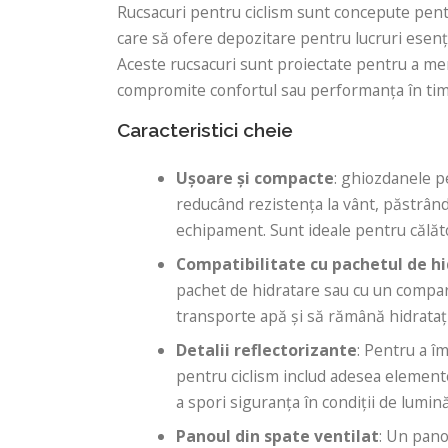
Rucsacuri pentru ciclism sunt concepute pentru
care să ofere depozitare pentru lucruri esenț
Aceste rucsacuri sunt proiectate pentru a menț
compromite confortul sau performanța în timp
Caracteristici cheie
Ușoare și compacte
: ghiozdanele p
reducând rezistența la vânt, păstrând
echipament. Sunt ideale pentru călăto
Compatibilitate cu pachetul de h
pachet de hidratare sau cu un compart
transporte apă și să rămână hidratați
Detalii reflectorizante
: Pentru a î
pentru ciclism includ adesea elemente
a spori siguranța în condiții de lumin
Panoul din spate ventilat
: Un pano