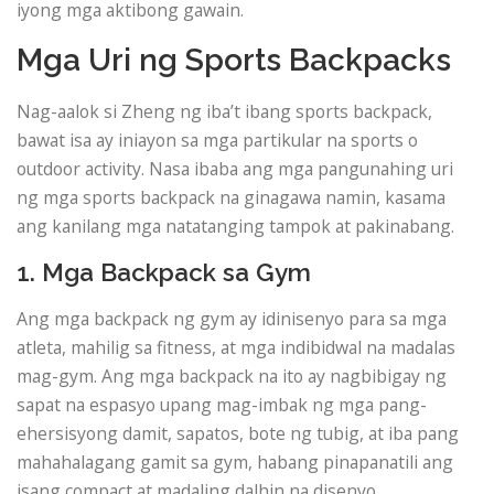
iyong mga aktibong gawain.
Mga Uri ng Sports Backpacks
Nag-aalok si Zheng ng iba’t ibang sports backpack,
bawat isa ay iniayon sa mga partikular na sports o
outdoor activity. Nasa ibaba ang mga pangunahing uri
ng mga sports backpack na ginagawa namin, kasama
ang kanilang mga natatanging tampok at pakinabang.
1. Mga Backpack sa Gym
Ang mga backpack ng gym ay idinisenyo para sa mga
atleta, mahilig sa fitness, at mga indibidwal na madalas
mag-gym. Ang mga backpack na ito ay nagbibigay ng
sapat na espasyo upang mag-imbak ng mga pang-
ehersisyong damit, sapatos, bote ng tubig, at iba pang
mahahalagang gamit sa gym, habang pinapanatili ang
isang compact at madaling dalhin na disenyo.