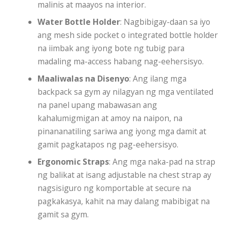
malinis at maayos na interior.
Water Bottle Holder
: Nagbibigay-daan sa iyo
ang mesh side pocket o integrated bottle holder
na iimbak ang iyong bote ng tubig para
madaling ma-access habang nag-eehersisyo.
Maaliwalas na Disenyo
: Ang ilang mga
backpack sa gym ay nilagyan ng mga ventilated
na panel upang mabawasan ang
kahalumigmigan at amoy na naipon, na
pinananatiling sariwa ang iyong mga damit at
gamit pagkatapos ng pag-eehersisyo.
Ergonomic Straps
: Ang mga naka-pad na strap
ng balikat at isang adjustable na chest strap ay
nagsisiguro ng komportable at secure na
pagkakasya, kahit na may dalang mabibigat na
gamit sa gym.