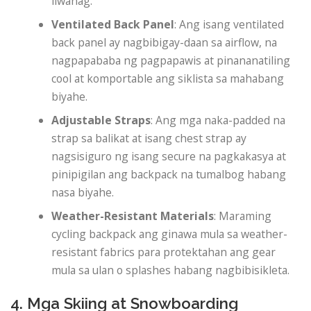
liwanag.
Ventilated Back Panel
: Ang isang ventilated
back panel ay nagbibigay-daan sa airflow, na
nagpapababa ng pagpapawis at pinananatiling
cool at komportable ang siklista sa mahabang
biyahe.
Adjustable Straps
: Ang mga naka-padded na
strap sa balikat at isang chest strap ay
nagsisiguro ng isang secure na pagkakasya at
pinipigilan ang backpack na tumalbog habang
nasa biyahe.
Weather-Resistant Materials
: Maraming
cycling backpack ang ginawa mula sa weather-
resistant fabrics para protektahan ang gear
mula sa ulan o splashes habang nagbibisikleta.
4. Mga Skiing at Snowboarding