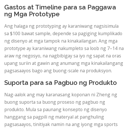
Gastos at Timeline para sa Paggawa
ng Mga Prototype
Ang halaga ng prototyping ay karaniwang nagsisimula
sa $100 bawat sample, depende sa pagiging kumplikado
ng disenyo at mga tampok na kinakailangan. Ang mga
prototype ay karaniwang nakumpleto sa loob ng 7–14 na
araw ng negosyo, na nagbibigay sa iyo ng sapat na oras
upang suriin at gawin ang anumang mga kinakailangang
pagsasaayos bago ang buong-scale na produksyon.
Suporta para sa Pagbuo ng Produkto
Nag-aalok ang may karanasang koponan ni Zheng ng
buong suporta sa buong proseso ng pagbuo ng
produkto. Mula sa paunang konsepto ng disenyo
hanggang sa pagpili ng materyal at panghuling
pagsasaayos, tinitiyak namin na ang iyong mga sports