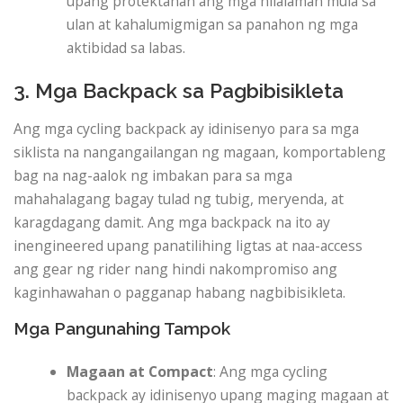
upang protektahan ang mga nilalaman mula sa
ulan at kahalumigmigan sa panahon ng mga
aktibidad sa labas.
3. Mga Backpack sa Pagbibisikleta
Ang mga cycling backpack ay idinisenyo para sa mga
siklista na nangangailangan ng magaan, komportableng
bag na nag-aalok ng imbakan para sa mga
mahahalagang bagay tulad ng tubig, meryenda, at
karagdagang damit. Ang mga backpack na ito ay
inengineered upang panatilihing ligtas at naa-access
ang gear ng rider nang hindi nakompromiso ang
kaginhawahan o pagganap habang nagbibisikleta.
Mga Pangunahing Tampok
Magaan at Compact
: Ang mga cycling
backpack ay idinisenyo upang maging magaan at