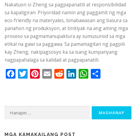
Nakatuon si Zheng sa pagpapanatili at responsibilidad
sa kapaligiran. Priyoridad namin ang paggamit ng mga
eco-friendly na materyales, binabawasan ang basura sa
panahon ng produksyon, at tinitiyak na ang aming mga
proseso sa pagmamanupaktura ay sumusunod sa mga
etikal na gawi sa paggawa. Sa pamamagitan ng pagpili
kay Zheng, nakipagsosyo ka sa isang kumpanyang
nagpapahalaga sa kalidad at pagpapanatili.
Facebook
Twitter
Pinterest
Email
Reddit
LinkedIn
WhatsApp
Share
Hanapin
ang:
MGA KAMAKAILANG POST