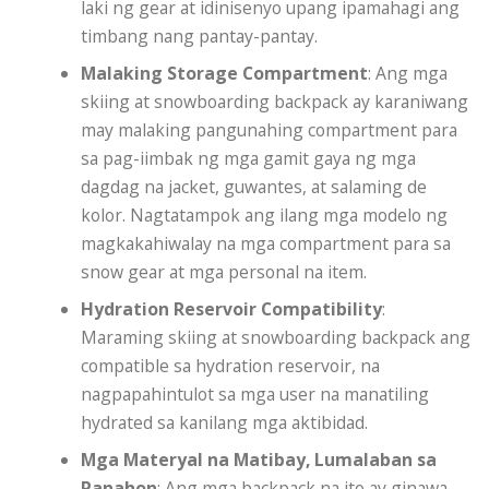
laki ng gear at idinisenyo upang ipamahagi ang
timbang nang pantay-pantay.
Malaking Storage Compartment
: Ang mga
skiing at snowboarding backpack ay karaniwang
may malaking pangunahing compartment para
sa pag-iimbak ng mga gamit gaya ng mga
dagdag na jacket, guwantes, at salaming de
kolor. Nagtatampok ang ilang mga modelo ng
magkakahiwalay na mga compartment para sa
snow gear at mga personal na item.
Hydration Reservoir Compatibility
:
Maraming skiing at snowboarding backpack ang
compatible sa hydration reservoir, na
nagpapahintulot sa mga user na manatiling
hydrated sa kanilang mga aktibidad.
Mga Materyal na Matibay, Lumalaban sa
Panahon
: Ang mga backpack na ito ay ginawa