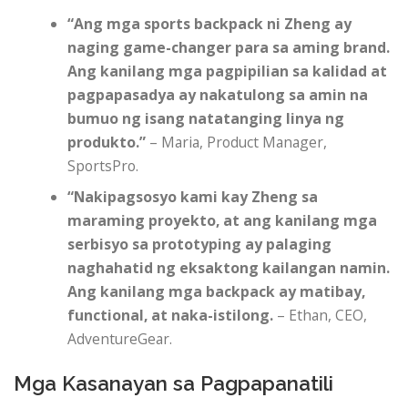
“Ang mga sports backpack ni Zheng ay
naging game-changer para sa aming brand.
Ang kanilang mga pagpipilian sa kalidad at
pagpapasadya ay nakatulong sa amin na
bumuo ng isang natatanging linya ng
produkto.”
– Maria, Product Manager,
SportsPro.
“Nakipagsosyo kami kay Zheng sa
maraming proyekto, at ang kanilang mga
serbisyo sa prototyping ay palaging
naghahatid ng eksaktong kailangan namin.
Ang kanilang mga backpack ay matibay,
functional, at naka-istilong.
– Ethan, CEO,
AdventureGear.
Mga Kasanayan sa Pagpapanatili