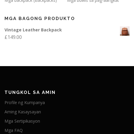
Mga backpack (Backpacks)
Mga buwis sa pag-aangkat
MGA BAGONG PRODUKTO
Vintage Leather Backpack
£
149.00
TUNGKOL SA AMIN
Profile ng Kumpanya
Aming Kasaysayan
Mga Sertipikasyon
Mga FAQ