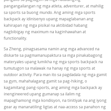
pangangailangan ng mga atleta, adventurer, at mahilig
sa sports sa buong mundo. Ang aming mga sports
backpack ay idinisenyo upang mapaglabanan ang
kahirapan ng mga pisikal na aktibidad habang
nagbibigay ng maximum na kaginhawahan at
functionality.
Sa Zheng, pinagsasama namin ang mga advanced na
diskarte sa pagmamanupaktura sa mga pinakabagong
materyales upang lumikha ng mga sports backpack na
tumutugon sa malawak na hanay ng mga sports at
outdoor activity. Para man ito sa pagdadala ng mga gamit
sa gym, mahahalagang gamit sa pag-hiking, o
kagamitang pang-sports, ang aming mga backpack ay
inengineered upang gumanap sa ilalim ng
mapaghamong mga kondisyon, na tinitiyak na ang iyong
gear ay mananatiling ligtas at naa-access sa panahon ng