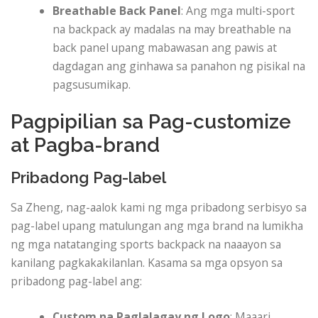
Breathable Back Panel
: Ang mga multi-sport
na backpack ay madalas na may breathable na
back panel upang mabawasan ang pawis at
dagdagan ang ginhawa sa panahon ng pisikal na
pagsusumikap.
Pagpipilian sa Pag-customize
at Pagba-brand
Pribadong Pag-label
Sa Zheng, nag-aalok kami ng mga pribadong serbisyo sa
pag-label upang matulungan ang mga brand na lumikha
ng mga natatanging sports backpack na naaayon sa
kanilang pagkakakilanlan. Kasama sa mga opsyon sa
pribadong pag-label ang:
Custom na Paglalagay ng Logo
: Maaari