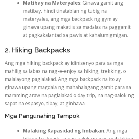
Matibay na Materyales
: Ginawa gamit ang
matibay, hindi tinatablan ng tubig na
materyales, ang mga backpack ng gym ay
ginawa upang makatiis sa madalas na paggamit
at pagkakalantad sa pawis at kahalumigmigan.
2. Hiking Backpacks
Ang mga hiking backpack ay idinisenyo para sa mga
mahilig sa labas na nag-e-enjoy sa hiking, trekking, o
malalayong paglalakad. Ang mga backpack na ito ay
ginawa upang magdala ng mahahalagang gamit para sa
maraming araw na paglalakad o day trip, na nag-aalok ng
sapat na espasyo, tibay, at ginhawa.
Mga Pangunahing Tampok
Malaking Kapasidad ng Imbakan
: Ang mga
hiking backpack ay nag-aalok ng mas malalaking