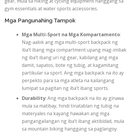
gear, mula sa hiking at cycling equipment hanggang sa
gym essentials at water sports accessories.
Mga Pangunahing Tampok
Mga Multi-Sport na Mga Kompartamento
:
Nag-aalok ang mga multi-sport backpack ng
iba’t ibang mga compartment upang mag-imbak
ng iba’t ibang uri ng gear, kabilang ang mga
damit, sapatos, bote ng tubig, at kagamitang
partikular sa sport. Ang mga backpack na ito ay
perpekto para sa mga atleta na kailangang
lumipat sa pagitan ng iba’t ibang sports.
Durability
: Ang mga backpack na ito ay ginawa
mula sa matibay, hindi tinatablan ng tubig na
materyales na kayang hawakan ang mga
pangangailangan ng iba’t ibang aktibidad, mula
sa mountain biking hanggang sa paglangoy.