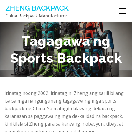
Skip
Menu
to
content
TAGAGAWA NG BACKPACK
TUNGKOL SA AMIN
Tagagawa ng
Sports Backpack
MAKIPAG-UGNAYAN SA AMIN
Itinatag noong 2002, itinatag ni Zheng ang sarili bilang
isa sa mga nangungunang tagagawa ng mga sports
backpack ng China. Sa mahigit dalawang dekada ng
karanasan sa paggawa ng mga de-kalidad na backpack,
kinikilala si Zheng para sa kanyang inobasyon, tibay, at
pangako sa pagtugon sa mga natatanging