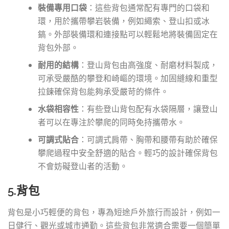
裝備專用口袋
：這些背包通常配有專門的口袋和
環，用於攜帶攀岩裝備，例如繩索、登山扣或冰
鎬。外部裝備環和連接點可以輕鬆地將裝備固定在
背包外部。
耐用的結構
：登山背包由高強度、耐磨材料製成，
可承受嚴酷的攀登和崎嶇的環境。加固縫線和重型
拉鍊確保背包能夠承受嚴苛的條件。
水袋相容性
：有些登山背包配有水袋隔層，讓登山
者可以在專注於攀爬的同時免持攜帶水。
可調式貼合
：可調式肩帶、胸帶和腰帶有助於確保
攀爬過程中安全舒適的貼合。輕巧的設計確保背包
不會妨礙登山者的活動。
5.背包
背包是小巧輕便的背包，專為短途戶外旅行而設計，例如一
日健行、觀光或城市通勤。這些背包非常適合需要一個簡單