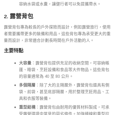
容納水袋或水囊，讓健行者可以免提攜帶水。
2. 露營背包
露營背包專為較長的戶外探險而設計，例如露營旅行，使用
者需要攜帶更多的裝備和用品。這些背包專為承受更大的重
量而設計，非常適合計劃長時間在戶外活動的人。
主要特點
大容量
：露營背包提供充足的收納空間，可容納帳
篷、睡袋、烹飪設備和食品等大件物品。這些背包
的容量通常為 40 至 80 公升。
多個隔層
：除了大的主隔層外，露營背包還具有側
袋、前袋，甚至底部隔層，用於整理烹飪用品、工
具和衣服等裝備。
重型結構
：露營背包由耐用的優質材料製成，可承
受露營環境中常見的惡劣條件。加強縫線和重型拉