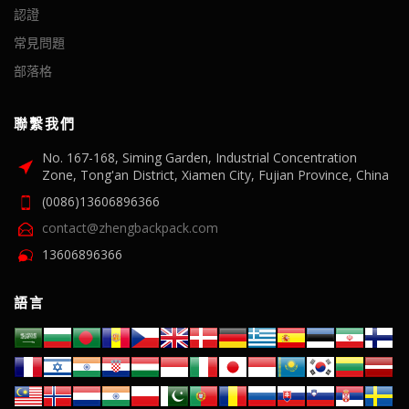
認證
常見問題
部落格
聯繫我們
No. 167-168, Siming Garden, Industrial Concentration
Zone, Tong'an District, Xiamen City, Fujian Province, China
(0086)13606896366
contact@zhengbackpack.com
13606896366
語言