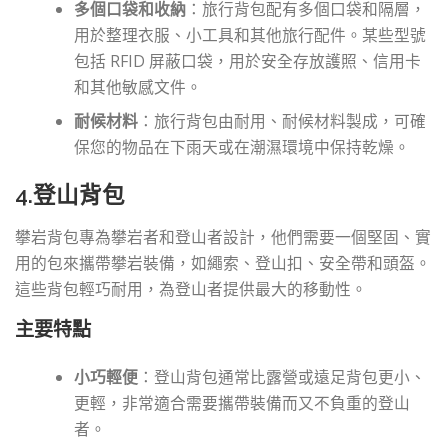
多個口袋和收納
：旅行背包配有多個口袋和隔層，
用於整理衣服、小工具和其他旅行配件。某些型號
包括 RFID 屏蔽口袋，用於安全存放護照、信用卡
和其他敏感文件。
耐候材料
：旅行背包由耐用、耐候材料製成，可確
保您的物品在下雨天或在潮濕環境中保持乾燥。
4.登山背包
攀岩背包專為攀岩者和登山者設計，他們需要一個堅固、實
用的包來攜帶攀岩裝備，如繩索、登山扣、安全帶和頭盔。
這些背包輕巧耐用，為登山者提供最大的移動性。
主要特點
小巧輕便
：登山背包通常比露營或遠足背包更小、
更輕，非常適合需要攜帶裝備而又不負重的登山
者。