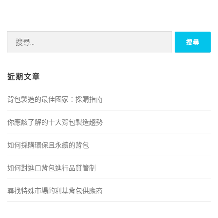
搜
尋
關
鍵
近期文章
字:
背包製造的最佳國家：採購指南
你應該了解的十大背包製造趨勢
如何採購環保且永續的背包
如何對進口背包進行品質管制
尋找特殊市場的利基背包供應商