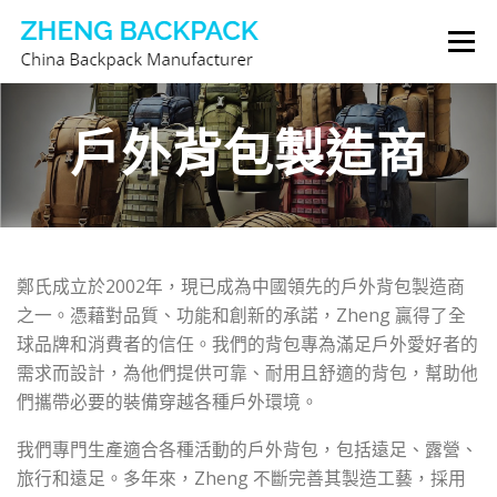
跳
選單
至
主
要
背包製造商
關於我們
聯繫我們
內
戶外背包製造商
容
鄭氏成立於2002年，現已成為中國領先的戶外背包製造商
之一。憑藉對品質、功能和創新的承諾，Zheng 贏得了全
球品牌和消費者的信任。我們的背包專為滿足戶外愛好者的
需求而設計，為他們提供可靠、耐用且舒適的背包，幫助他
們攜帶必要的裝備穿越各種戶外環境。
我們專門生產適合各種活動的戶外背包，包括遠足、露營、
旅行和遠足。多年來，Zheng 不斷完善其製造工藝，採用