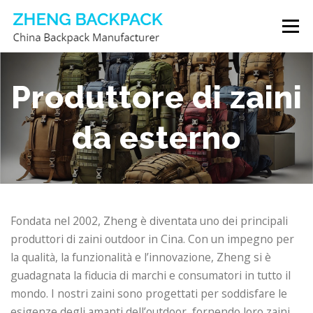
Passa
Menu
al
contenuto
PRODUTTORE DI ZAINI
CHI SIAMO
CONTATTACI
Produttore di zaini
da esterno
Fondata nel 2002, Zheng è diventata uno dei principali
produttori di zaini outdoor in Cina. Con un impegno per
la qualità, la funzionalità e l’innovazione, Zheng si è
guadagnata la fiducia di marchi e consumatori in tutto il
mondo. I nostri zaini sono progettati per soddisfare le
esigenze degli amanti dell’outdoor, fornendo loro zaini