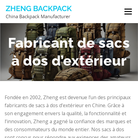
Aller
Menu
au
contenu
FABRICANT DE SACS À DOS
À PROPOS DE NOUS
Fabricant de sacs
à dos d’extérieur
CONTACTEZ-NOUS
Fondée en 2002, Zheng est devenue l’un des principaux
fabricants de sacs à dos d’extérieur en Chine. Grâce à
son engagement envers la qualité, la fonctionnalité et
l’innovation, Zheng a gagné la confiance des marques et
des consommateurs du monde entier. Nos sacs à dos
sont conçus pour répondre aux exigences des amateurs