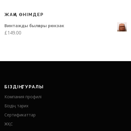
ЖАҢА ӨНІМДЕР
Винтажды былғары рюкзак
£
149.00
БІЗДІҢ ТУРАЛЫ
Компания профилі
Біздің тарих
Сертификаттар
ЖҚС