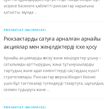
әсіресе бәсекеге қабілетті рюкзактар ​​нарығына
қатысты, мұнда …
РЮКЗАКТАР (BACKPACKS)
Рюкзактарды сатуға арналған арнайы
акциялар мен жеңілдіктерді іске қосу
Арнайы акцияларды өткізу және жеңілдіктер ұсыну –
сатылымды арттырудың, жаңа тұтынушыларды
тартудың және адал клиенттерді сақтаудың күшті
стратегиялары. Рюкзактар ​​өнеркәсібіндегі бизнес
үшін бұл тактикалар түгендеуді тазартуға, шұғылдық
сезімін тудыруға және …
РЮКЗАКТАР (BACKPACKS)