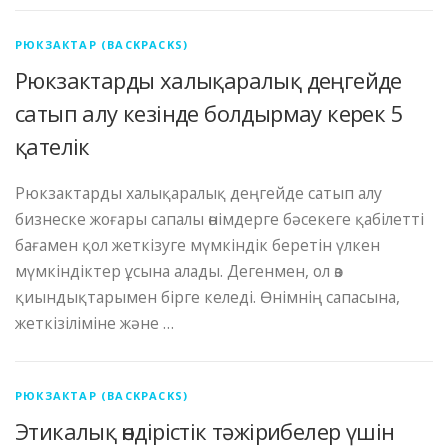
РЮКЗАКТАР (BACKPACKS)
Рюкзактарды халықаралық деңгейде
сатып алу кезінде болдырмау керек 5
қателік
Рюкзактарды халықаралық деңгейде сатып алу
бизнеске жоғары сапалы өнімдерге бәсекеге қабілетті
бағамен қол жеткізуге мүмкіндік беретін үлкен
мүмкіндіктер ұсына алады. Дегенмен, ол өз
қиындықтарымен бірге келеді. Өнімнің сапасына,
жеткізіліміне және …
РЮКЗАКТАР (BACKPACKS)
Этикалық өндірістік тәжірибелер үшін