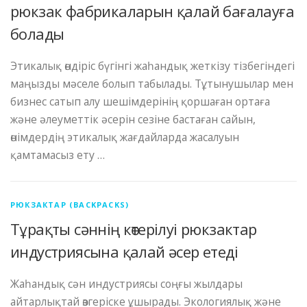
рюкзак фабрикаларын қалай бағалауға
болады
Этикалық өндіріс бүгінгі жаһандық жеткізу тізбегіндегі
маңызды мәселе болып табылады. Тұтынушылар мен
бизнес сатып алу шешімдерінің қоршаған ортаға
және әлеуметтік әсерін сезіне бастаған сайын,
өнімдердің этикалық жағдайларда жасалуын
қамтамасыз ету …
РЮКЗАКТАР (BACKPACKS)
Тұрақты сәннің көтерілуі рюкзактар ​​
индустриясына қалай әсер етеді
Жаһандық сән индустриясы соңғы жылдары
айтарлықтай өзгеріске ұшырады. Экологиялық және