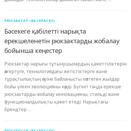
РЮКЗАКТАР (BACKPACKS)
Бәсекеге қабілетті нарықта
ерекшеленетін рюкзактарды жобалау
бойынша кеңестер
Рюкзактар ​​нарығы тұтынушылардың қажеттіліктерін
өзгертуге, технологиядағы жетістіктерге және
тұрақтылықтың өсуіне байланысты көптеген жылдар
бойы үлкен эволюцияны көрді. Бүгінгі таңда ерекше
рюкзактарды жобалау инновацияны, стильді және
функционалдылықты қажет етеді. Нарықтағы
брендтер …
РЮКЗАКТАР (BACKPACKS)