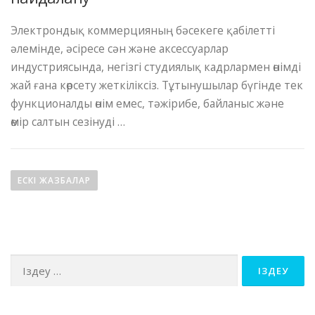
Электрондық коммерцияның бәсекеге қабілетті
әлемінде, әсіресе сән және аксессуарлар
индустриясында, негізгі студиялық кадрлармен өнімді
жай ғана көрсету жеткіліксіз. Тұтынушылар бүгінде тек
функционалды өнім емес, тәжірибе, байланыс және
өмір салтын сезінуді …
Ж
а
ЕСКІ ЖАЗБАЛАР
з
б
а
Іздеу:
л
а