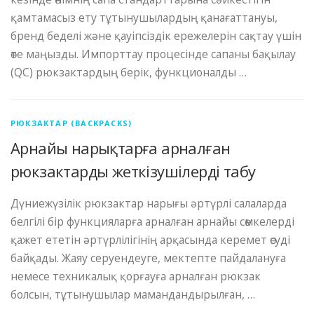
қамтамасыз ету тұтынушылардың қанағаттануы,
бренд беделі және қауіпсіздік ережелерін сақтау үшін
өте маңызды. Импорттау процесінде сапаны бақылау
(QC) рюкзактардың берік, функционалды …
РЮКЗАКТАР (BACKPACKS)
Арнайы нарықтарға арналған
рюкзактарды жеткізушілерді табу
Дүниежүзілік рюкзактар ​​нарығы әртүрлі салаларда
белгілі бір функцияларға арналған арнайы сөмкелерді
қажет ететін әртүрлілігінің арқасында керемет өсуді
байқады. Жаяу серуендеуге, мектепте пайдалануға
немесе техникалық қорғауға арналған рюкзак
болсын, тұтынушылар мамандандырылған, …