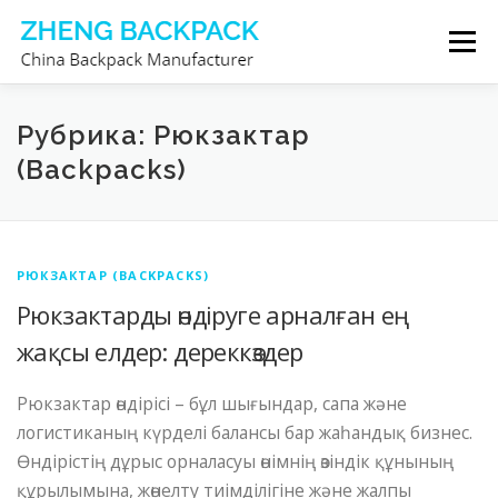
Skip
Menu
to
content
РЮКЗАК ӨНДІРУШІСІ
БІЗ ТУРАЛЫ
Рубрика: Рюкзактар
(Backpacks)
БІЗБЕН БАЙЛАНЫСЫҢЫЗ
РЮКЗАКТАР (BACKPACKS)
Рюкзактарды өндіруге арналған ең
жақсы елдер: дереккөздер
Рюкзактар ​​өндірісі – бұл шығындар, сапа және
логистиканың күрделі балансы бар жаһандық бизнес.
Өндірістің дұрыс орналасуы өнімнің өзіндік құнының
құрылымына, жөнелту тиімділігіне және жалпы