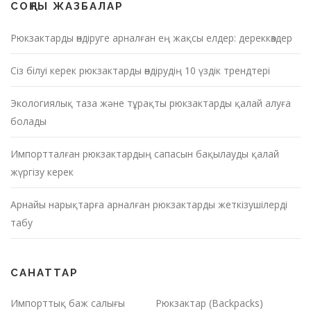
р
СОҢҒЫ ЖАЗБАЛАР
н
Рюкзактарды өндіруге арналған ең жақсы елдер: дереккөздер
а
Сіз білуі керек рюкзактарды өндірудің 10 үздік трендтері
в
и
Экологиялық таза және тұрақты рюкзактарды қалай алуға
г
болады
а
Импортталған рюкзактардың сапасын бақылауды қалай
ц
жүргізу керек
и
Арнайы нарықтарға арналған рюкзактарды жеткізушілерді
я
табу
с
ы
САНАТТАР
Импорттық баж салығы
Рюкзактар (Backpacks)