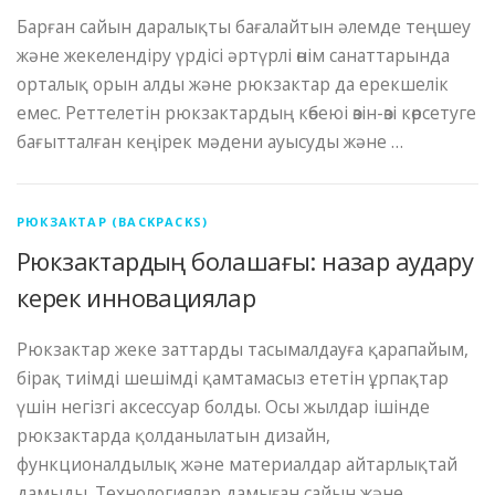
Барған сайын даралықты бағалайтын әлемде теңшеу
және жекелендіру үрдісі әртүрлі өнім санаттарында
орталық орын алды және рюкзактар ​​да ерекшелік
емес. Реттелетін рюкзактардың көбеюі өзін-өзі көрсетуге
бағытталған кеңірек мәдени ауысуды және …
РЮКЗАКТАР (BACKPACKS)
Рюкзактардың болашағы: назар аудару
керек инновациялар
Рюкзактар ​​жеке заттарды тасымалдауға қарапайым,
бірақ тиімді шешімді қамтамасыз ететін ұрпақтар
үшін негізгі аксессуар болды. Осы жылдар ішінде
рюкзактарда қолданылатын дизайн,
функционалдылық және материалдар айтарлықтай
дамыды. Технологиялар дамыған сайын және …