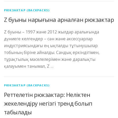
РЮКЗАКТАР (BACKPACKS)
Z буыны нарығына арналған рюкзактар
Z буыны – 1997 және 2012 жылдар аралығында
дүниеге келгендер – сән және аксессуарлар
индустриясындағы ең ықпалды тұтынушылар
тобының біріне айналды. Сандық еркіндігімен,
тұрақтылық мәселелерімен және даралықты
қалауымен танымал, Z …
РЮКЗАКТАР (BACKPACKS)
Реттелетін рюкзактар: Неліктен
жекелендіру негізгі тренд болып
табылады