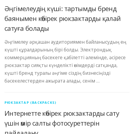
Әңгімелеудің күші: тартымды бренд
баянымен көбірек рюкзактарды қалай
сатуға болады
Әңгімелеу әрқашан аудиториямен байланысудың ең
күшті құралдарының бірі болды. Электрондық
коммерцияның бәсекеге қабілетті әлемінде, әсіресе
рюкзактар ​​сияқты күнделікті өнімдерді сатқанда,
күшті бренд туралы әңгіме сіздің бизнесіңізді
бәсекелестерден ажырата алады, сенім …
РЮКЗАКТАР (BACKPACKS)
Интернетте көбірек рюкзактарды сату
үшін өмір салты фотосуреттерін
пайдалану