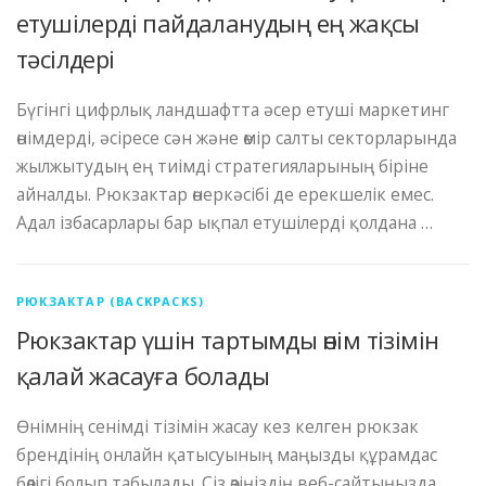
етушілерді пайдаланудың ең жақсы
тәсілдері
Бүгінгі цифрлық ландшафтта әсер етуші маркетинг
өнімдерді, әсіресе сән және өмір салты секторларында
жылжытудың ең тиімді стратегияларының біріне
айналды. Рюкзактар ​​өнеркәсібі де ерекшелік емес.
Адал ізбасарлары бар ықпал етушілерді қолдана …
РЮКЗАКТАР (BACKPACKS)
Рюкзактар ​​үшін тартымды өнім тізімін
қалай жасауға болады
Өнімнің сенімді тізімін жасау кез келген рюкзак
брендінің онлайн қатысуының маңызды құрамдас
бөлігі болып табылады. Сіз өзіңіздің веб-сайтыңызда,