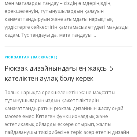
мен маталарды таңдау – сіздің өнімдеріңіздің
ерекшеленуін, тұтынушылардың қалауын
қанағаттандыруын және ағымдағы нарықтық
үрдістерге сәйкестігін қамтамасыз етудегі маңызды
қадам. Түс таңдауы да, мата таңдауы …
РЮКЗАКТАР (BACKPACKS)
Рюкзак дизайнындағы ең жақсы 5
қателіктен аулақ болу керек
Толық нарықта ерекшеленетін және мақсатты
тұтынушыларыңыздың қажеттіліктерін
қанағаттандыратын рюкзак дизайнын жасау оңай
мәселе емес. Көптеген функционалдық және
эстетикалық ойларды ескере отырып, жалпы
пайдаланушы тәжірибесіне теріс әсер ететін дизайн