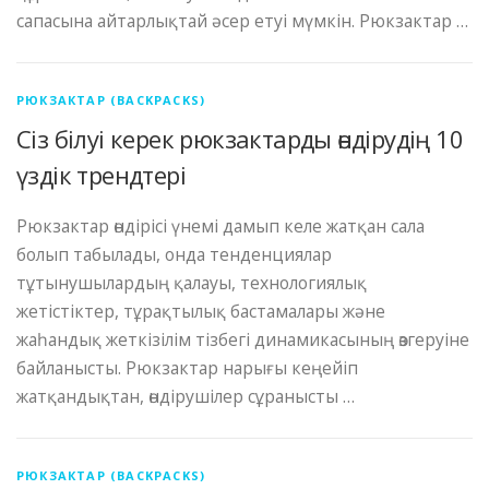
сапасына айтарлықтай әсер етуі мүмкін. Рюкзактар …
РЮКЗАКТАР (BACKPACKS)
Сіз білуі керек рюкзактарды өндірудің 10
үздік трендтері
Рюкзактар ​​өндірісі үнемі дамып келе жатқан сала
болып табылады, онда тенденциялар
тұтынушылардың қалауы, технологиялық
жетістіктер, тұрақтылық бастамалары және
жаһандық жеткізілім тізбегі динамикасының өзгеруіне
байланысты. Рюкзактар ​​нарығы кеңейіп
жатқандықтан, өндірушілер сұранысты …
РЮКЗАКТАР (BACKPACKS)