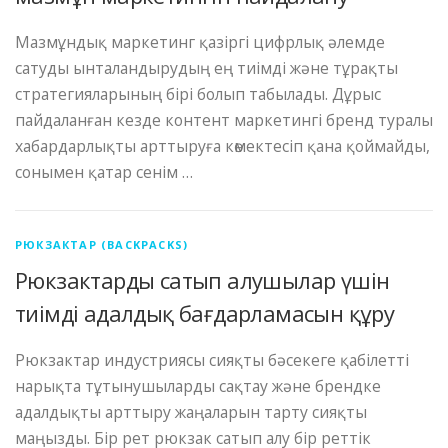
Мазмұндық маркетинг қазіргі цифрлық әлемде
сатуды ынталандырудың ең тиімді және тұрақты
стратегияларының бірі болып табылады. Дұрыс
пайдаланған кезде контент маркетингі бренд туралы
хабардарлықты арттыруға көмектесіп қана қоймайды,
сонымен қатар сенім …
РЮКЗАКТАР (BACKPACKS)
Рюкзактарды сатып алушылар үшін
тиімді адалдық бағдарламасын құру
Рюкзактар ​​индустриясы сияқты бәсекеге қабілетті
нарықта тұтынушыларды сақтау және брендке
адалдықты арттыру жаңаларын тарту сияқты
маңызды. Бір рет рюкзак сатып алу бір реттік