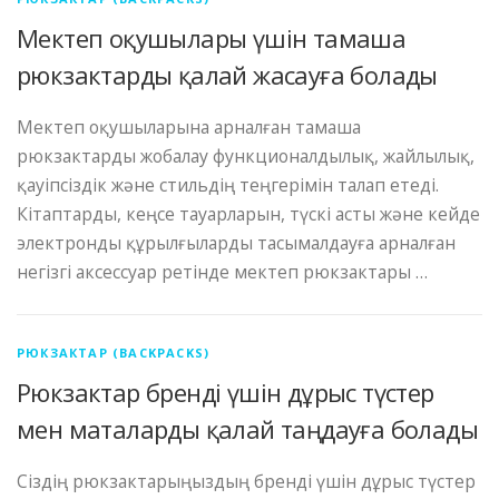
Мектеп оқушылары үшін тамаша
рюкзактарды қалай жасауға болады
Мектеп оқушыларына арналған тамаша
рюкзактарды жобалау функционалдылық, жайлылық,
қауіпсіздік және стильдің теңгерімін талап етеді.
Кітаптарды, кеңсе тауарларын, түскі асты және кейде
электронды құрылғыларды тасымалдауға арналған
негізгі аксессуар ретінде мектеп рюкзактары …
РЮКЗАКТАР (BACKPACKS)
Рюкзактар ​​бренді үшін дұрыс түстер
мен маталарды қалай таңдауға болады
Сіздің рюкзактарыңыздың бренді үшін дұрыс түстер