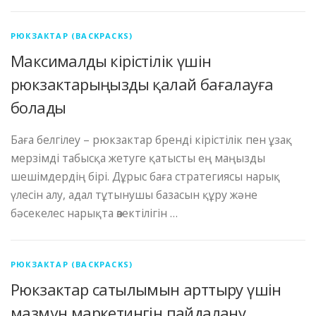
РЮКЗАКТАР (BACKPACKS)
Максималды кірістілік үшін
рюкзактарыңызды қалай бағалауға
болады
Баға белгілеу – рюкзактар ​​бренді кірістілік пен ұзақ
мерзімді табысқа жетуге қатысты ең маңызды
шешімдердің бірі. Дұрыс баға стратегиясы нарық
үлесін алу, адал тұтынушы базасын құру және
бәсекелес нарықта өзектілігін …
РЮКЗАКТАР (BACKPACKS)
Рюкзактар ​​сатылымын арттыру үшін
мазмұн маркетингін пайдалану