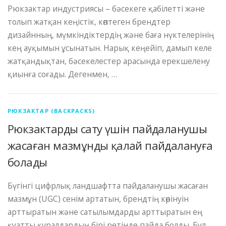
Рюкзактар ​​индустриясы – бәсекеге қабілетті және
толып жатқан кеңістік, көптеген брендтер
дизайнның, мүмкіндіктердің және баға нүктелерінің
кең ауқымын ұсынатын. Нарық кеңейіп, дамып келе
жатқандықтан, бәсекелестер арасында ерекшелену
қиынға соғады. Дегенмен, …
РЮКЗАКТАР (BACKPACKS)
Рюкзактарды сату үшін пайдаланушы
жасаған мазмұнды қалай пайдалануға
болады
Бүгінгі цифрлық ландшафтта пайдаланушы жасаған
мазмұн (UGC) сенім артатын, брендтің көрінуін
арттыратын және сатылымдарды арттыратын ең
қуатты құралдардың бірі ретінде пайда болды. Бұл