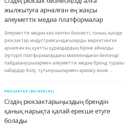
Сіздің рюкзак бизнесіңізді алға
жылжытуға арналған ең жақсы
әлеуметтік медиа платформалар
Әлеуметтік медиа кез келген бизнесті, соның ішінде
рюкзактар ​​индустриясындағыларды маркетингке
арналған ең қуатты құралдардың біріне айналды.
Әртүрлі платформалардағы миллиондаған белсенді
пайдаланушылармен әлеуметтік медиа бренд туралы
хабардар болу, тұтынушылармен араласу және …
РЮКЗАКТАР (BACKPACKS)
Сіздің рюкзактарыңыздың брендін
қанық нарықта қалай ерекше етуге
болады