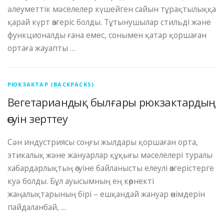
әлеуметтік мәселелер күшейген сайын тұрақтылыққа
қарай күрт өзгеріс болды. Тұтынушылар стильді және
функционалды ғана емес, сонымен қатар қоршаған
ортаға жауапты …
РЮКЗАКТАР (BACKPACKS)
Вегетариандық былғары рюкзактардың
өсуін зерттеу
Сән индустриясы соңғы жылдары қоршаған орта,
этикалық және жануарлар құқығы мәселелері туралы
хабардарлықтың өсуіне байланысты елеулі өзгерістерге
куә болды. Бұл ауысымның ең көрнекті
жаңалықтарының бірі – ешқандай жануар өнімдерін
пайдаланбай, …