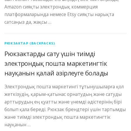
Amazon сияқты электрондық коммерция
платформаларында немесе Etsy сияқты нарықта
сатсаңыз да, жақсы …
РЮКЗАКТАР (BACKPACKS)
Рюкзактарды сату үшін тиімді
электрондық пошта маркетингтік
науқанын қалай әзірлеуге болады
Электрондық пошта маркетингі тұтынушыларға қол
жеткізудің, қарым-қатынас орнатудың және сатуды
арттырудың ең қуатты және үнемді әдістерінің бірі
болып қала береді. Рюкзак брендтері үшін тартымды
және тиімді электрондық пошта маркетингтік
науқанын …