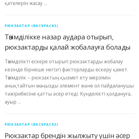
қателерін жасау …
РЮКЗАКТАР (BACKPACKS)
Төзімділікке назар аудара отырып,
рюкзактарды қалай жобалауға болады
Төзімділікті ескере отырып рюкзактарды жобалау
кезінде бірнеше негізгі факторларды ескеру қажет.
Төзімділік – рюкзактың қызмет ету мерзімін
анықтайтын маңызды элемент және ол пайдаланушы
тәжірибесіне қатты әсер етеді. Күнделікті қолдануға,
ауыр …
РЮКЗАКТАР (BACKPACKS)
Рюкзактар ​​брендін жылжыту үшін әсер