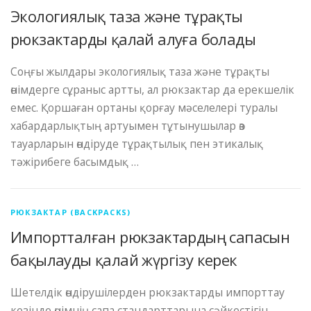
Экологиялық таза және тұрақты
рюкзактарды қалай алуға болады
Соңғы жылдары экологиялық таза және тұрақты
өнімдерге сұраныс артты, ал рюкзактар ​​да ерекшелік
емес. Қоршаған ортаны қорғау мәселелері туралы
хабардарлықтың артуымен тұтынушылар өз
тауарларын өндіруде тұрақтылық пен этикалық
тәжірибеге басымдық …
РЮКЗАКТАР (BACKPACKS)
Импортталған рюкзактардың сапасын
бақылауды қалай жүргізу керек
Шетелдік өндірушілерден рюкзактарды импорттау
кезінде өнімнің сапа стандарттарына сәйкестігін