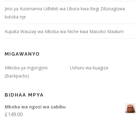
a
Jinsi ya Kusimamia Udhibiti wa Ubora kwa Begi Zilizoagizwa
c
kutoka nje
h
Kupata Wauzaji wa Mkoba wa Niche kwa Masoko Maalum
a
p
MIGAWANYO
i
s
Mikoba ya mgongoni
Ushuru wa kuagiza
h
(Backpacks)
o
BIDHAA MPYA
Mkoba wa ngozi wa zabibu
£
149.00