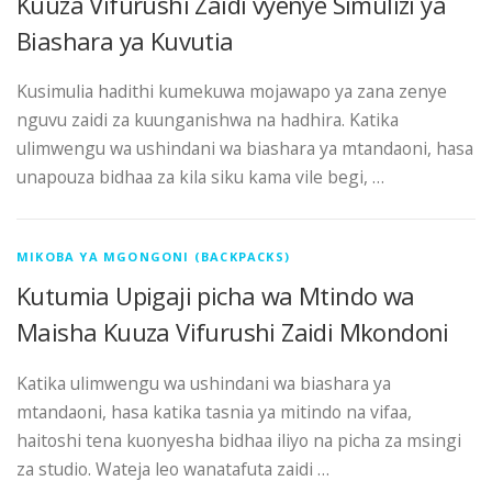
Kuuza Vifurushi Zaidi vyenye Simulizi ya
Biashara ya Kuvutia
Kusimulia hadithi kumekuwa mojawapo ya zana zenye
nguvu zaidi za kuunganishwa na hadhira. Katika
ulimwengu wa ushindani wa biashara ya mtandaoni, hasa
unapouza bidhaa za kila siku kama vile begi, …
MIKOBA YA MGONGONI (BACKPACKS)
Kutumia Upigaji picha wa Mtindo wa
Maisha Kuuza Vifurushi Zaidi Mkondoni
Katika ulimwengu wa ushindani wa biashara ya
mtandaoni, hasa katika tasnia ya mitindo na vifaa,
haitoshi tena kuonyesha bidhaa iliyo na picha za msingi
za studio. Wateja leo wanatafuta zaidi …