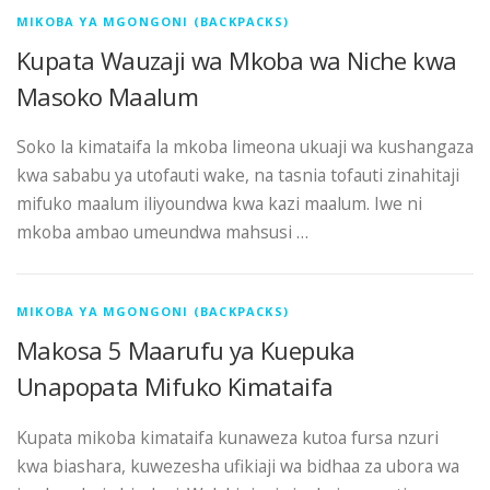
MIKOBA YA MGONGONI (BACKPACKS)
Kupata Wauzaji wa Mkoba wa Niche kwa
Masoko Maalum
Soko la kimataifa la mkoba limeona ukuaji wa kushangaza
kwa sababu ya utofauti wake, na tasnia tofauti zinahitaji
mifuko maalum iliyoundwa kwa kazi maalum. Iwe ni
mkoba ambao umeundwa mahsusi …
MIKOBA YA MGONGONI (BACKPACKS)
Makosa 5 Maarufu ya Kuepuka
Unapopata Mifuko Kimataifa
Kupata mikoba kimataifa kunaweza kutoa fursa nzuri
kwa biashara, kuwezesha ufikiaji wa bidhaa za ubora wa