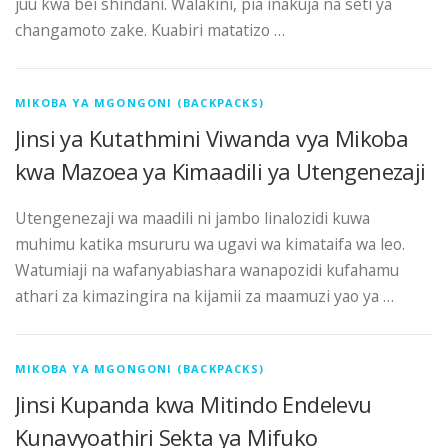
juu kwa bei shindani. Walakini, pia inakuja na seti ya
changamoto zake. Kuabiri matatizo …
MIKOBA YA MGONGONI (BACKPACKS)
Jinsi ya Kutathmini Viwanda vya Mikoba
kwa Mazoea ya Kimaadili ya Utengenezaji
Utengenezaji wa maadili ni jambo linalozidi kuwa
muhimu katika msururu wa ugavi wa kimataifa wa leo.
Watumiaji na wafanyabiashara wanapozidi kufahamu
athari za kimazingira na kijamii za maamuzi yao ya …
MIKOBA YA MGONGONI (BACKPACKS)
Jinsi Kupanda kwa Mitindo Endelevu
Kunavyoathiri Sekta ya Mifuko