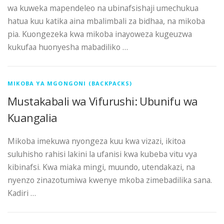
wa kuweka mapendeleo na ubinafsishaji umechukua
hatua kuu katika aina mbalimbali za bidhaa, na mikoba
pia. Kuongezeka kwa mikoba inayoweza kugeuzwa
kukufaa huonyesha mabadiliko …
MIKOBA YA MGONGONI (BACKPACKS)
Mustakabali wa Vifurushi: Ubunifu wa
Kuangalia
Mikoba imekuwa nyongeza kuu kwa vizazi, ikitoa
suluhisho rahisi lakini la ufanisi kwa kubeba vitu vya
kibinafsi. Kwa miaka mingi, muundo, utendakazi, na
nyenzo zinazotumiwa kwenye mkoba zimebadilika sana.
Kadiri …