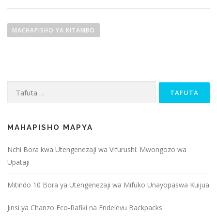
U
r
MACHAPISHO YA KITAMBO
a
m
b
Tafuta
a
kwa:
z
a
MAHAPISHO MAPYA
j
Nchi Bora kwa Utengenezaji wa Vifurushi: Mwongozo wa
i
Upataji
w
Mitindo 10 Bora ya Utengenezaji wa Mifuko Unayopaswa Kuijua
a
m
Jinsi ya Chanzo Eco-Rafiki na Endelevu Backpacks