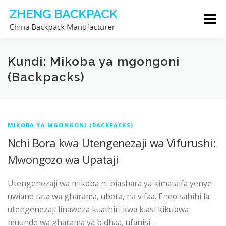
Skip
Menu
to
content
MTENGENEZAJI WA MABEGI YA MGONGONI
Kundi: Mikoba ya mgongoni
(Backpacks)
KUHUSU SISI
WASILIANA NASI
MIKOBA YA MGONGONI (BACKPACKS)
Nchi Bora kwa Utengenezaji wa Vifurushi:
Mwongozo wa Upataji
Utengenezaji wa mikoba ni biashara ya kimataifa yenye
uwiano tata wa gharama, ubora, na vifaa. Eneo sahihi la
utengenezaji linaweza kuathiri kwa kiasi kikubwa
muundo wa gharama ya bidhaa, ufanisi …