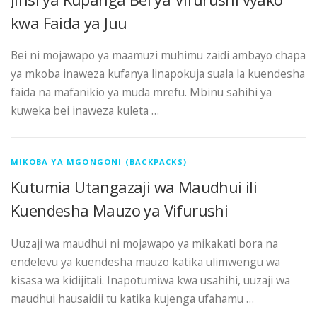
kwa Faida ya Juu
Bei ni mojawapo ya maamuzi muhimu zaidi ambayo chapa
ya mkoba inaweza kufanya linapokuja suala la kuendesha
faida na mafanikio ya muda mrefu. Mbinu sahihi ya
kuweka bei inaweza kuleta …
MIKOBA YA MGONGONI (BACKPACKS)
Kutumia Utangazaji wa Maudhui ili
Kuendesha Mauzo ya Vifurushi
Uuzaji wa maudhui ni mojawapo ya mikakati bora na
endelevu ya kuendesha mauzo katika ulimwengu wa
kisasa wa kidijitali. Inapotumiwa kwa usahihi, uuzaji wa
maudhui hausaidii tu katika kujenga ufahamu …