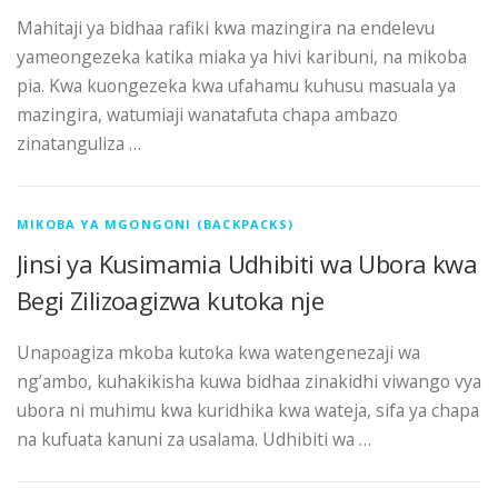
Mahitaji ya bidhaa rafiki kwa mazingira na endelevu
yameongezeka katika miaka ya hivi karibuni, na mikoba
pia. Kwa kuongezeka kwa ufahamu kuhusu masuala ya
mazingira, watumiaji wanatafuta chapa ambazo
zinatanguliza …
MIKOBA YA MGONGONI (BACKPACKS)
Jinsi ya Kusimamia Udhibiti wa Ubora kwa
Begi Zilizoagizwa kutoka nje
Unapoagiza mkoba kutoka kwa watengenezaji wa
ng’ambo, kuhakikisha kuwa bidhaa zinakidhi viwango vya
ubora ni muhimu kwa kuridhika kwa wateja, sifa ya chapa
na kufuata kanuni za usalama. Udhibiti wa …