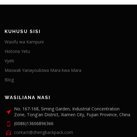
KUHUSU SISI
Wasifu wa Kampuni
Historia Yetu
Vyeti
Maswali Yanayoulizwa Mara kwa Mara
Blog
WASILIANA NASI
No. 167-168, Siming Garden, Industrial Concentration
Zone, Tong'an District, Xiamen City, Fujian Province, China
(0086)13606896366
contact@zhengbackpack.com