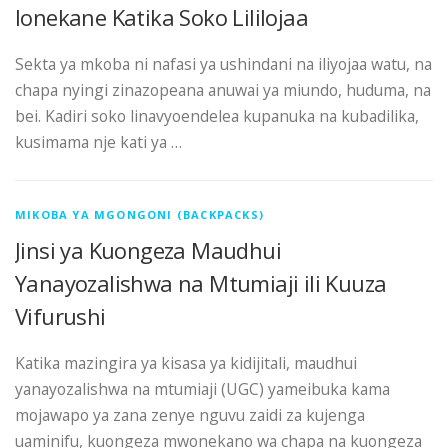
Ionekane Katika Soko Lililojaa
Sekta ya mkoba ni nafasi ya ushindani na iliyojaa watu, na
chapa nyingi zinazopeana anuwai ya miundo, huduma, na
bei. Kadiri soko linavyoendelea kupanuka na kubadilika,
kusimama nje kati ya …
MIKOBA YA MGONGONI (BACKPACKS)
Jinsi ya Kuongeza Maudhui
Yanayozalishwa na Mtumiaji ili Kuuza
Vifurushi
Katika mazingira ya kisasa ya kidijitali, maudhui
yanayozalishwa na mtumiaji (UGC) yameibuka kama
mojawapo ya zana zenye nguvu zaidi za kujenga
uaminifu, kuongeza mwonekano wa chapa na kuongeza