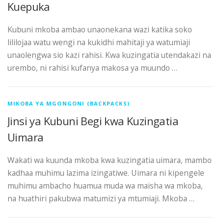
Kuepuka
Kubuni mkoba ambao unaonekana wazi katika soko
lililojaa watu wengi na kukidhi mahitaji ya watumiaji
unaolengwa sio kazi rahisi. Kwa kuzingatia utendakazi na
urembo, ni rahisi kufanya makosa ya muundo …
MIKOBA YA MGONGONI (BACKPACKS)
Jinsi ya Kubuni Begi kwa Kuzingatia
Uimara
Wakati wa kuunda mkoba kwa kuzingatia uimara, mambo
kadhaa muhimu lazima izingatiwe. Uimara ni kipengele
muhimu ambacho huamua muda wa maisha wa mkoba,
na huathiri pakubwa matumizi ya mtumiaji. Mkoba …