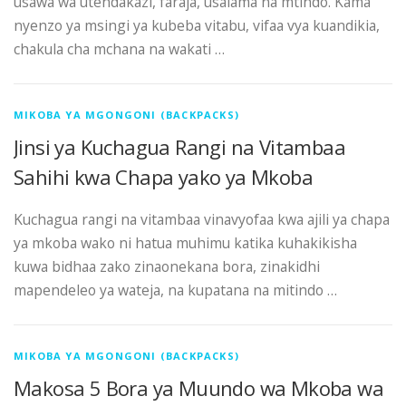
usawa wa utendakazi, faraja, usalama na mtindo. Kama
nyenzo ya msingi ya kubeba vitabu, vifaa vya kuandikia,
chakula cha mchana na wakati …
MIKOBA YA MGONGONI (BACKPACKS)
Jinsi ya Kuchagua Rangi na Vitambaa
Sahihi kwa Chapa yako ya Mkoba
Kuchagua rangi na vitambaa vinavyofaa kwa ajili ya chapa
ya mkoba wako ni hatua muhimu katika kuhakikisha
kuwa bidhaa zako zinaonekana bora, zinakidhi
mapendeleo ya wateja, na kupatana na mitindo …
MIKOBA YA MGONGONI (BACKPACKS)
Makosa 5 Bora ya Muundo wa Mkoba wa