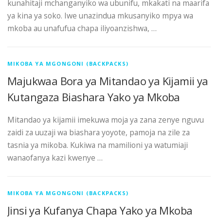
kunahitaji mchanganyiko wa ubunifu, mkakati na maarifa
ya kina ya soko. Iwe unazindua mkusanyiko mpya wa
mkoba au unafufua chapa iliyoanzishwa, …
MIKOBA YA MGONGONI (BACKPACKS)
Majukwaa Bora ya Mitandao ya Kijamii ya
Kutangaza Biashara Yako ya Mkoba
Mitandao ya kijamii imekuwa moja ya zana zenye nguvu
zaidi za uuzaji wa biashara yoyote, pamoja na zile za
tasnia ya mikoba. Kukiwa na mamilioni ya watumiaji
wanaofanya kazi kwenye …
MIKOBA YA MGONGONI (BACKPACKS)
Jinsi ya Kufanya Chapa Yako ya Mkoba