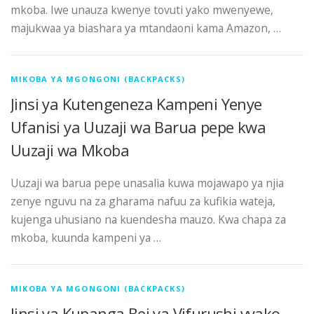
mkoba. Iwe unauza kwenye tovuti yako mwenyewe,
majukwaa ya biashara ya mtandaoni kama Amazon, …
MIKOBA YA MGONGONI (BACKPACKS)
Jinsi ya Kutengeneza Kampeni Yenye
Ufanisi ya Uuzaji wa Barua pepe kwa
Uuzaji wa Mkoba
Uuzaji wa barua pepe unasalia kuwa mojawapo ya njia
zenye nguvu na za gharama nafuu za kufikia wateja,
kujenga uhusiano na kuendesha mauzo. Kwa chapa za
mkoba, kuunda kampeni ya …
MIKOBA YA MGONGONI (BACKPACKS)
Jinsi ya Kupanga Bei ya Vifurushi vyako