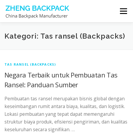
Lompat
Menu
ke
konten
PRODUSEN TAS PUNGGUNG
TENTANG KAMI
Kategori: Tas ransel (Backpacks)
HUBUNGI KAMI
TAS RANSEL (BACKPACKS)
Negara Terbaik untuk Pembuatan Tas
Ransel: Panduan Sumber
Pembuatan tas ransel merupakan bisnis global dengan
keseimbangan rumit antara biaya, kualitas, dan logistik.
Lokasi pembuatan yang tepat dapat memengaruhi
struktur biaya produk, efisiensi pengiriman, dan kualitas
keseluruhan secara signifikan. …