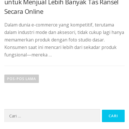
untuk Menjual Lebih Banyak Tas Ransel
Secara Online
Dalam dunia e-commerce yang kompetitif, terutama
dalam industri mode dan aksesori, tidak cukup lagi hanya
memamerkan produk dengan foto studio dasar.
Konsumen saat ini mencari lebih dari sekadar produk
fungsional—mereka …
N
a
POS-POS LAMA
v
i
g
Cari
a
untuk:
s