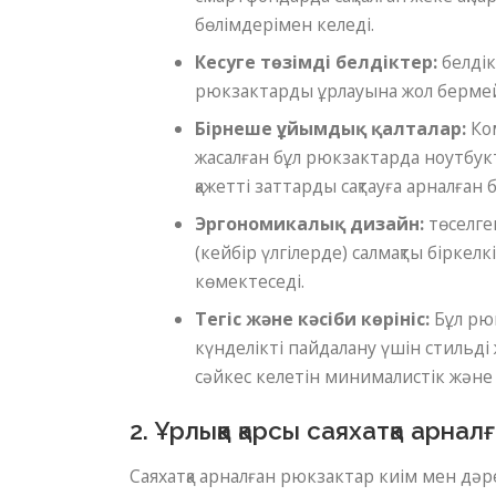
бөлімдерімен келеді.
Кесуге төзімді белдіктер:
белдік
рюкзактарды ұрлауына жол бермейт
Бірнеше ұйымдық қалталар:
Ком
жасалған бұл рюкзактарда ноутбукт
қажетті заттарды сақтауға арналған
Эргономикалық дизайн:
төселген
(кейбір үлгілерде) салмақты біркелк
көмектеседі.
Тегіс және кәсіби көрініс:
Бұл рюк
күнделікті пайдалану үшін стильді
сәйкес келетін минималистік және
2. Ұрлыққа қарсы саяхатқа арна
Саяхатқа арналған рюкзактар ​​киім мен д