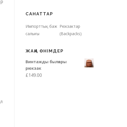
ар
САНАТТАР
Импорттық баж
Рюкзактар
салығы
(Backpacks)
ЖАҢА ӨНІМДЕР
Винтажды былғары
рюкзак
£
149.00
ол