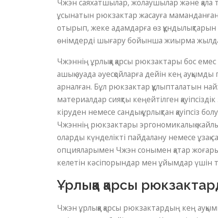
Чжэн саяхатшылар, жолаушылар және қала т
ұсынатын рюкзактар ​​жасауға маманданған.
отырып, жеке адамдарға өз құндылықтарын 
өнімдерді шығару бойынша жиырма жылдан 
Чжэннің ұрлыққа қарсы рюкзактары бос еме
ашық ауада әуесқойларға дейін кең ауқымд
арналған. Бұл рюкзактар ​​құлыпталатын най
материалдар сияқты кеңейтілген қауіпсізді
кіруден немесе сандық ұрлықтан қауіпсіз бол
Чжэннің рюкзактары эргономикалық жайлыл
оларды күнделікті пайдалану немесе ұзақ с
опцияларымен Чжэн сонымен қатар жоғары 
келетін кәсіпорындар мен ұйымдар үшін т
Ұрлыққа қарсы рюкзакта
Чжэн ұрлыққа қарсы рюкзактардың кең ауқым