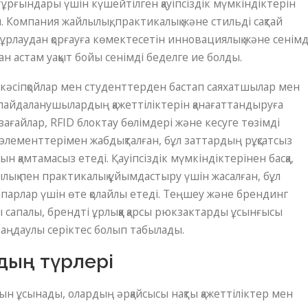
ұрғындары үшін күшейтілген қауіпсіздік мүмкіндіктерін
 Компания жайлылық, практикалық және стильді сақтай
ұрлаудан қорғауға көмектесетін инновациялық және сенімд
астам уақыт бойы сенімді беделге ие болды.
с кәсіпқойлар мен студенттерден бастап саяхатшылар мен
ы пайдаланушылардың қажеттіліктерін қанағаттандыруға
зағайлар, RFID блоктау бөлімдері және кесуге төзімді
к элементтерімен жабдықталған, бұл заттардың рұқсатсыз
уын қамтамасыз етеді. Қауіпсіздік мүмкіндіктерінен басқа,
ық пен практикалық ұйымдастыру үшін жасалған, бұл
апарлар үшін өте қолайлы етеді. Теңшеу және брендинг
сапалы, брендті ұрлыққа қарсы рюкзактарды ұсынғысы
аңдаулы серіктес болып табылады.
рдың түрлері
ын ұсынады, олардың әрқайсысы нақты қажеттіліктер мен