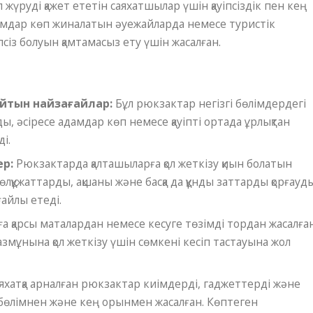
жүруді қажет ететін саяхатшылар үшін қауіпсіздік пен кең
дамдар көп жиналатын әуежайларда немесе туристік
псіз болуын қамтамасыз ету үшін жасалған.
йтын найзағайлар:
Бұл рюкзактар ​​негізгі бөлімдердегі
, әсіресе адамдар көп немесе қауіпті ортада ұрлықтан
ді.
р:
Рюкзактарда қалташыларға қол жеткізу қиын болатын
өлқұжаттарды, ақшаны және басқа да құнды заттарды қорғауд
ғайлы етеді.
а қарсы маталардан немесе кесуге төзімді тордан жасалға
змұнына қол жеткізу үшін сөмкені кесіп тастауына жол
яхатқа арналған рюкзактар ​​киімдерді, гаджеттерді және
бөлімнен және кең орынмен жасалған. Көптеген