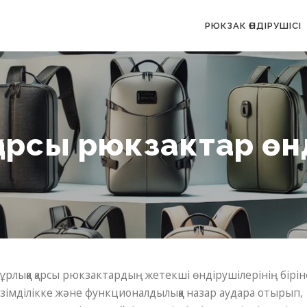
РЮКЗАК ӨНДІРУШІСІ
қарсы рюкзактар ​​ө
ұрлыққа қарсы рюкзактардың жетекші өндірушілерінің бірін
рзімділікке және функционалдылыққа назар аудара отырып,