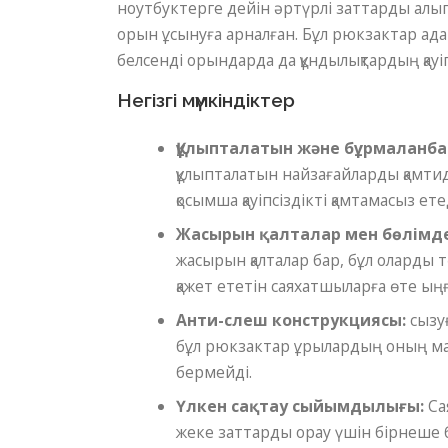
ноутбуктерге дейін әртүрлі заттарды алып 
орын ұсынуға арналған. Бұл рюкзактар ​​а
белсенді орындарда да құндылықтардың қауі
Негізгі мүмкіндіктер
Құлыпталатын және бұрмаланба
құлыпталатын найзағайларды қамтиды
қосымша қауіпсіздікті қамтамасыз ете
Жасырын қалталар мен бөлімде
жасырын қалталар бар, бұл оларды т
қажет ететін саяхатшыларға өте ың
Анти-слеш конструкциясы:
сызуғ
бұл рюкзактар ​​ұрылардың оның ма
бермейді.
Үлкен сақтау сыйымдылығы:
Са
жеке заттарды орау үшін бірнеше 