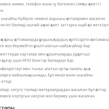
немесе әмиян, телефон және су бөтелкесі сияқты қажетті
ы.
:
ыңғайлы бүйірлік немесе алдыңғы қалталармен жасалған
гізгі бөлімді ашпай-ақ жиі қажет заттарға оңай қол жеткізуг
ққа қарсы қаптамаларда құндылықтардың қауіпсіздігін қамтамас
іруге жол бермейтін құлыпталатын найзағайлар бар.
пакеттерде карталар мен құрылғыларды рұқсатсыз
қорғау үшін RFID блоктау бөлімдері бар.
 белдіктері мен тыныс алатын артқы панель қысқа
ларға жайлылық ұсынады, бұл жеңіл және ыңғайлы
 етеді.
зімді, кесуге төзімді материалдардан жасалған бұл қаптар
емесе корпусын кесуіне жол бермеу үшін жасалған.
актары