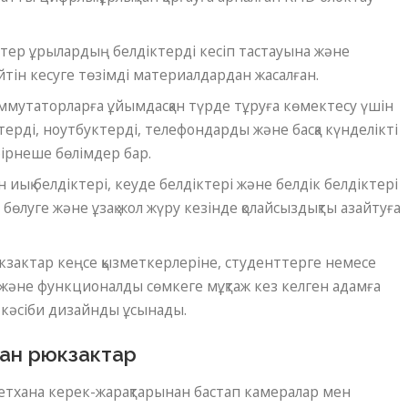
тер ұрылардың белдіктерді кесіп тастауына және
ін кесуге төзімді материалдардан жасалған.
мутаторларға ұйымдасқан түрде тұруға көмектесу үшін
ерді, ноутбуктерді, телефондарды және басқа күнделікті
 бірнеше бөлімдер бар.
 иық белдіктері, кеуде белдіктері және белдік белдіктері
і бөлуге және ұзақ жол жүру кезінде қолайсыздықты азайтуға
зактар ​​кеңсе қызметкерлеріне, студенттерге немесе
 және функционалды сөмкеге мұқтаж кез келген адамға
 кәсіби дизайнды ұсынады.
лған рюкзактар
әретхана керек-жарақтарынан бастап камералар мен