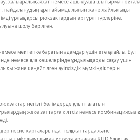
нау, халықаралық саяхат немесе ашық ауада шытырман оқиғал
тауды, пайдаланудың қарапайымдылығын және жайлылықты
імді ұрлыққа қарсы рюкзактардың әртүрлі түрлеріне,
ылуына шолу берілген.
қа немесе мектепке баратын адамдар үшін өте қолайлы. Бұл
рінде немесе қала көшелерінде құндылықтарды сақтау үшін
лықты және кеңейтілген қауіпсіздік мүмкіндіктерін
рюкзактар ​​негізгі бөлімдерде құлыпталатын
ұрылардың жеке заттарға кілтсіз немесе комбинациясыз қ
еді.
ер несие карталарында, төлқұжаттарда және
атты цифрлық ұрлықтан қорғауға арналған RFID блоктау