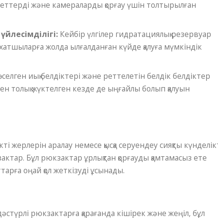
еттерді және камераларды қорғау үшін толтырылған
йлесімділігі:
Кейбір үлгілер гидратациялық резервуар
яхатшыларға жолда ылғалданған күйде қалуға мүмкіндік
селген иық белдіктері және реттелетін белдік белдіктер
мен толық жүктелген кезде де ыңғайлы болып қалуын
ікті жерлерін аралау немесе қысқа серуендеу сияқты күнделік
ктар. Бұл рюкзактар ​​ұрлықтан қорғауды қамтамасыз ете
тарға оңай қол жеткізуді ұсынады.
әстүрлі рюкзактарға қарағанда кішірек және жеңіл, бұл