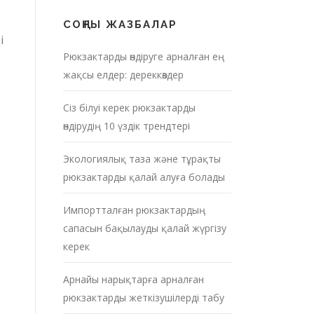
СОҢҒЫ ЖАЗБАЛАР
і
Рюкзактарды өндіруге арналған ең
жақсы елдер: дереккөздер
Сіз білуі керек рюкзактарды
өндірудің 10 үздік трендтері
Экологиялық таза және тұрақты
рюкзактарды қалай алуға болады
Импортталған рюкзактардың
сапасын бақылауды қалай жүргізу
керек
Арнайы нарықтарға арналған
рюкзактарды жеткізушілерді табу