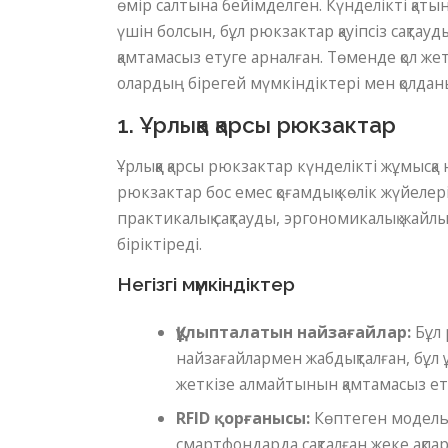
өмір салтына бейімделген. Күнделікті қаты
үшін болсын, бұл рюкзактар ​​қауіпсіз сақ
қамтамасыз етуге арналған. Төменде қол жет
олардың бірегей мүмкіндіктері мен қолдан
1. Ұрлыққа қарсы рюкзактар
Ұрлыққа қарсы рюкзактар ​​күнделікті жұмыс
рюкзактар ​​бос емес қоғамдық көлік жүйеле
практикалық сақтауды, эргономикалық жайлы
біріктіреді.
Негізгі мүмкіндіктер
Құлыпталатын найзағайлар:
Бұл 
найзағайлармен жабдықталған, бұл 
жеткізе алмайтынын қамтамасыз ет
RFID қорғанысы:
Көптеген модельд
смартфондарда сақталған жеке ақпар