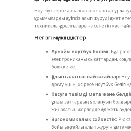
Ноутбуктерге арналған рюкзактар ​​ұрлануд
құрылғыларды қауіпсіз алып жүруді қажет ете
техникалық құрылғыларына сенетін кәсіпқой
Негізгі мүмкіндіктер
Арнайы ноутбук бөлімі:
Бұл рюкза
электрониканы сызаттардан, соққыл
бөлікке ие.
Құлыпталатын найзағайлар:
Ноут
қорғау үшін, әсіресе ноутбук бөлігі
Кесуге төзімді мата және белді
құнды заттардың ұрлануын болды
жиналатын жерлерде қол жеткізуден
Эргономикалық сәйкестік:
Рюкза
бойы ыңғайлы алып жүруін қамтамас