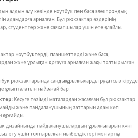
ың алдын алу кезінде ноутбук пен басқа электрондық
тін адамдарға арналған. Бұл рюкзактар ​​өздерінің
лар, студенттер және саяхатшылар үшін өте қолайлы.
ктар ​​ноутбуктерді, планшеттерді және басқа
ардан және ұрлықтан қорғауға арналған жақсы толтырылған
бук рюкзактарында сандық құрылғыларды рұқсатсыз кіруд
нде құлыпталатын найзағай бар.
ктер:
Кесуге төзімді маталардан жасалған бұл рюкзактар ​​
рмайды және пайдаланушының заттарын адам көп
 қорғайды.
к дизайнында пайдаланушылардың құрылғыларын күні
ыз ету үшін толтырылған иық белдіктері мен артқы