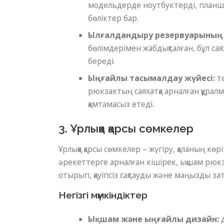
модельдерде ноутбуктерді, планш
бөліктер бар.
Ылғалдандыру резервуарының ү
бөлімдерімен жабдықталған, бұл са
береді.
Ыңғайлы тасымалдау жүйесі:
тө
рюкзактың саяхатқа арналған құрал
қамтамасыз етеді.
3. Ұрлыққа қарсы сөмкелер
Ұрлыққа қарсы сөмкелер – жүгіру, қаланың көр
әрекеттерге арналған кішірек, ықшам рюкза
отырып, қауіпсіз сақтауды және маңызды зат
Негізгі мүмкіндіктер
Ықшам және ыңғайлы дизайн:
д