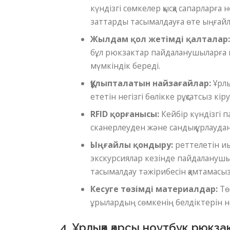
күндізгі сөмкелер қысқа сапарларға 
заттарды тасымалдауға өте ыңғайл
Жылдам қол жетімді қалталар
бұл рюкзактар ​​пайдаланушыларға не
мүмкіндік береді.
Құлыпталатын найзағайлар:
Ұрлы
ететін негізгі бөлікке рұқсатсыз к
RFID қорғанысы:
Кейбір күндізгі 
сканерлеуден және сандық ұрлаудан 
Ыңғайлы қондыру:
реттелетін иық
экскурсиялар кезінде пайдаланушы
тасымалдау тәжірибесін қамтамасыз
Кесуге төзімді материалдар:
Тө
ұрылардың сөмкенің белдіктерін н
4. Ұрлыққа қарсы ноутбук рюкз