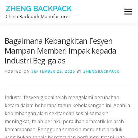
Skip
Menu
to
content
PENGELUAR BEG GALAS
TENTANG KAMI
Bagaimana Kebangkitan Fesyen
Mampan Memberi Impak kepada
Industri Beg galas
HUBUNGI KAMI
POSTED ON
SEPTEMBER 23, 2025
BY
ZHENGBACKPACK
Industri fesyen global telah mengalami perubahan
ketara dalam beberapa tahun kebelakangan ini. Apabila
kebimbangan alam sekitar dan sosial semakin
meningkat, telah berlaku peralihan dramatik ke arah
kemampanan. Pengguna semakin menuntut produk
yang bukan sahaja bergaya dan berfungsi tetapi juga