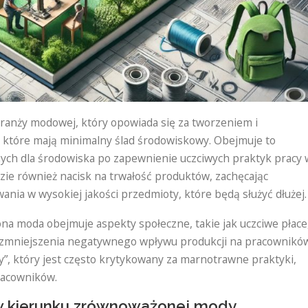
anży modowej, który opowiada się za tworzeniem i
które mają minimalny ślad środowiskowy. Obejmuje to
nych dla środowiska po zapewnienie uczciwych praktyk pracy 
ie również nacisk na trwałość produktów, zachęcając
ia w wysokiej jakości przedmioty, które będą służyć dłużej.
a moda obejmuje aspekty społeczne, takie jak uczciwe płace
 zmniejszenia negatywnego wpływu produkcji na pracownikó
y”, który jest często krytykowany za marnotrawne praktyki,
pracowników.
 w kierunku zrównoważonej mody