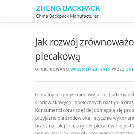
Przejdź
do
treści
Jak rozwój zrównoważ
plecakową
OPUBLIKOWANO
WRZESIEŃ 23, 2025
PRZEZ
ZH
Globalny przemysł modowy przechodził w ost
środowiskowych i społecznych nastąpiła dra
Konsumenci coraz częściej domagają się produ
przyjazne dla środowiska i etycznie wykonan
branż na całej linii, a rynek plecaków nie je
popytu na przyjazne dla środowiska materiały