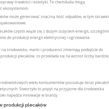
prawy trwałości i estetyki. Te chemikalia mogą
zić ekosystemom.
aków może generować znaczną ilość odpadów, w tym skrawki
y opakowaniowe.
ecaków często wiąże się z dużym zużyciem energii, szczególn
lne do produkcji energii elektrycznej i ogrzewania.
na środowisko, marki i producenci zmieniają podejście do
odukcji plecaków, co przekłada się na wzrost liczby bardzie
rodowiskowych wielu konsumentów poszukuje teraz plecak
tycznych. Stworzyło to popyt na przyjazne dla środowiska
kolei napędza innowacje w branży.
 w produkcji plecaków