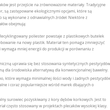
aków jest przejście na zrównoważone materiały. Tradycyjne
ter, są zastępowane ekologicznymi opcjami, które są
ub są wykonane z odnawialnych źródeł. Niektóre z
ałów obejmują:
ecyklingowany poliester powstaje z plastikowych butelek
ebowanie na nowy plastik. Materiał ten pomaga zmniejszyć
i wymaga mniej energii do produkcji w porównaniu z
iczną uprawia się bez stosowania syntetycznych pestycydów
zną dla środowiska alternatywą dla konwencjonalnej bawełny.
o, które wymaga minimalnej ilości wody i żadnych pestycydó
alne i coraz popularniejsze wśród marek dbających o
lny surowiec pozyskiwany z kory dębów korkowych. Jest to
eriał często stosowany w projektach plecaków wysokiej klasy.