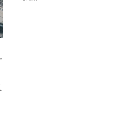
w
,
w.