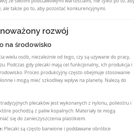
ój ze swoimi podstawowymi wartościami, nie tylko po to, ab
le także po to, aby pozostać konkurencyjnymi.
wnoważony rozwój
o na środowisko
ia wielu osób, niezależnie od tego, czy są używane do pracy,
u. Podczas gdy plecaki mają cel funkcjonalny, ich produkcja i
rodowisko. Proces produkcyjny często obejmuje stosowanie
łonne i mogą mieć szkodliwy wpływ na planetę. Należą do
tradycyjnych plecaków jest wykonanych z nylonu, poliestru i
 które pochodzą z paliw kopalnych. Materiały te mogą
yniać się do zanieczyszczenia plastikiem.
e:
Plecaki są często barwione i poddawane obróbce