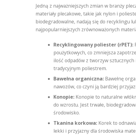
Jedną z najważniejszych zmian w branży plec
materiały plecakowe, takie jak nylon i polies
biodegradowalne, nadają się do recyklingu l
najpopularniejszych zrównoważonych materi
Recyklingowany poliester (rPET):
R
poużytkowych, co zmniejsza zapotrz
ilość odpadów z tworzyw sztucznych 
tradycyjnym poliestrem.
Bawełna organiczna:
Bawełnę organ
nawozów, co czyni ją bardziej przyja
Konopie:
Konopie to naturalne włókn
do wzrostu. Jest trwałe, biodegradow
środowisko.
Tkanina korkowa:
Korek to odnawia
lekki i przyjazny dla środowiska mat