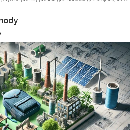
mody
y