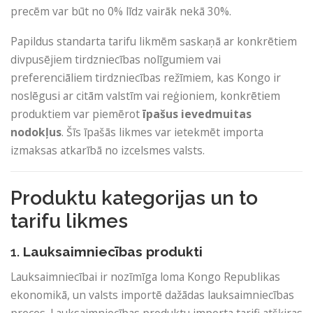
precēm var būt no 0% līdz vairāk nekā 30%.
Papildus standarta tarifu likmēm saskaņā ar konkrētiem
divpusējiem tirdzniecības nolīgumiem vai
preferenciāliem tirdzniecības režīmiem, kas Kongo ir
noslēgusi ar citām valstīm vai reģioniem, konkrētiem
produktiem var piemērot
īpašus ievedmuitas
nodokļus
. Šīs īpašās likmes var ietekmēt importa
izmaksas atkarībā no izcelsmes valsts.
Produktu kategorijas un to
tarifu likmes
1.
Lauksaimniecības produkti
Lauksaimniecībai ir nozīmīga loma Kongo Republikas
ekonomikā, un valsts importē dažādas lauksaimniecības
preces. Lauksaimniecības produktu importa tarifi atšķiras