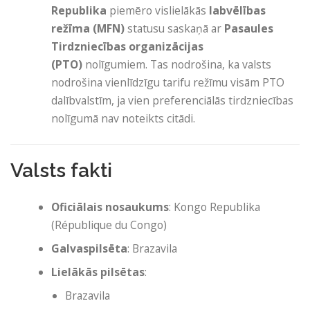
Republika
piemēro vislielākās
labvēlības
režīma (MFN)
statusu saskaņā ar
Pasaules
Tirdzniecības organizācijas
(PTO)
nolīgumiem. Tas nodrošina, ka valsts
nodrošina vienlīdzīgu tarifu režīmu visām PTO
dalībvalstīm, ja vien preferenciālās tirdzniecības
nolīgumā nav noteikts citādi.
Valsts fakti
Oficiālais nosaukums
: Kongo Republika
(République du Congo)
Galvaspilsēta
: Brazavila
Lielākās pilsētas
:
Brazavila