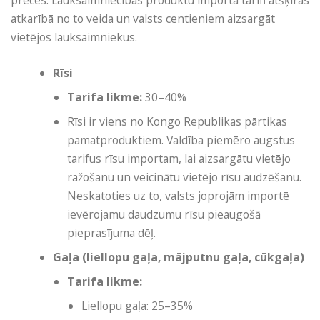
atkarībā no to veida un valsts centieniem aizsargāt
vietējos lauksaimniekus.
Rīsi
Tarifa likme:
30–40%
Rīsi ir viens no Kongo Republikas pārtikas
pamatproduktiem. Valdība piemēro augstus
tarifus rīsu importam, lai aizsargātu vietējo
ražošanu un veicinātu vietējo rīsu audzēšanu.
Neskatoties uz to, valsts joprojām importē
ievērojamu daudzumu rīsu pieaugošā
pieprasījuma dēļ.
Gaļa (liellopu gaļa, mājputnu gaļa, cūkgaļa)
Tarifa likme:
Liellopu gaļa: 25–35%