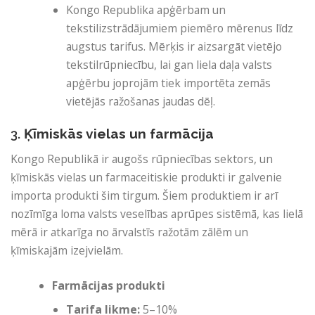
Kongo Republika apģērbam un
tekstilizstrādājumiem piemēro mērenus līdz
augstus tarifus. Mērķis ir aizsargāt vietējo
tekstilrūpniecību, lai gan liela daļa valsts
apģērbu joprojām tiek importēta zemās
vietējās ražošanas jaudas dēļ.
3.
Ķīmiskās vielas un farmācija
Kongo Republikā ir augošs rūpniecības sektors, un
ķīmiskās vielas un farmaceitiskie produkti ir galvenie
importa produkti šim tirgum. Šiem produktiem ir arī
nozīmīga loma valsts veselības aprūpes sistēmā, kas lielā
mērā ir atkarīga no ārvalstīs ražotām zālēm un
ķīmiskajām izejvielām.
Farmācijas produkti
Tarifa likme:
5–10%