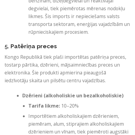
benzīnam, dīzeļdegvielai un reaktīvajai
degvielai, tiek piemērotas mērenas nodokļu
likmes. Šis imports ir nepieciešams valsts
transporta sektoram, enerģijas vajadzībām un
rūpnieciskajiem procesiem.
5.
Patēriņa preces
Kongo Republikā tiek plaši importētas patēriņa preces,
tostarp pārtika, dzērieni, mājsaimniecības preces un
elektronika. Šie produkti apmierina pieaugošā
iedzīvotāju skaita un pilsētu centru vajadzības.
Dzērieni (alkoholiskie un bezalkoholiskie)
Tarifa likme:
10–20%
Importētiem alkoholiskajiem dzērieniem,
piemēram, alum, stiprajiem alkoholiskajiem
dzērieniem un vīnam, tiek piemēroti augstāki