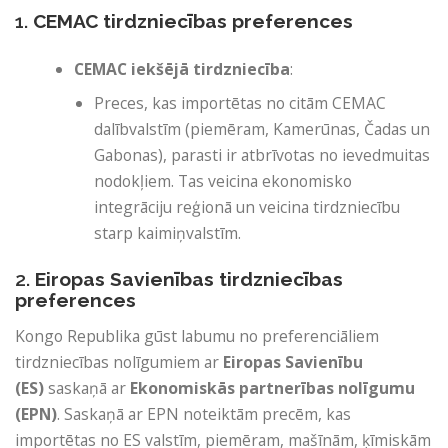
1.
CEMAC tirdzniecības preferences
CEMAC iekšējā tirdzniecība
:
Preces, kas importētas no citām CEMAC
dalībvalstīm (piemēram, Kamerūnas, Čadas un
Gabonas), parasti ir atbrīvotas no ievedmuitas
nodokļiem. Tas veicina ekonomisko
integrāciju reģionā un veicina tirdzniecību
starp kaimiņvalstīm.
2.
Eiropas Savienības tirdzniecības
preferences
Kongo Republika gūst labumu no preferenciāliem
tirdzniecības nolīgumiem ar
Eiropas Savienību
(ES)
saskaņā ar
Ekonomiskās partnerības nolīgumu
(EPN)
. Saskaņā ar EPN noteiktām precēm, kas
importētas no ES valstīm, piemēram, mašīnām, ķīmiskām