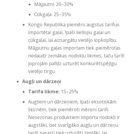
Mājputni: 20–30%
Cūkgaļa: 25–35%
Kongo Republika piemēro augstus tarifus
importētai gaļai, īpaši liellopu gaļai un
cūkgaļai, lai aizsargātu vietējo lopkopību.
Mājputnu gaļas importam tiek piemērotas
nedaudz zemākas nodokļu likmes, taču tarifi
joprojām palīdz uzturēt konkurētspējīgu
vietējo tirgu.
Augļi un dārzeņi
Tarifa likme:
15–25%
Augļiem un dārzeņiem, īpaši eksotiskām
šķirnēm, tiek piemēroti mēreni tarifi.
Nesezonas produktiem importa nodokļi ir
augstāki, bet svarīgāko augļu un dārzeņu
tarifi parasti tiek uzturēti zemāki, lai