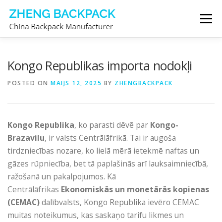
Skip
Menu
to
content
MUGURSOMU RAŽOTĀJS
PAR MUMS
Kongo Republikas importa nodokļi
POSTED ON
MAIJS 12, 2025
BY
ZHENGBACKPACK
SAZINIETIES AR MUMS
Kongo Republika
, ko parasti dēvē par
Kongo-
Brazavilu
, ir valsts Centrālāfrikā. Tai ir augoša
tirdzniecības nozare, ko lielā mērā ietekmē naftas un
gāzes rūpniecība, bet tā paplašinās arī lauksaimniecībā,
ražošanā un pakalpojumos. Kā
Centrālāfrikas
Ekonomiskās un monetārās kopienas
(CEMAC)
dalībvalsts, Kongo Republika ievēro CEMAC
muitas noteikumus, kas saskaņo tarifu likmes un