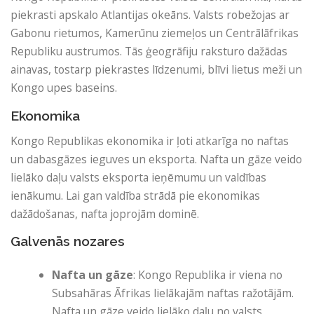
piekrasti apskalo Atlantijas okeāns. Valsts robežojas ar
Gabonu rietumos, Kamerūnu ziemeļos un Centrālāfrikas
Republiku austrumos. Tās ģeogrāfiju raksturo dažādas
ainavas, tostarp piekrastes līdzenumi, blīvi lietus meži un
Kongo upes baseins.
Ekonomika
Kongo Republikas ekonomika ir ļoti atkarīga no naftas
un dabasgāzes ieguves un eksporta. Nafta un gāze veido
lielāko daļu valsts eksporta ieņēmumu un valdības
ienākumu. Lai gan valdība strādā pie ekonomikas
dažādošanas, nafta joprojām dominē.
Galvenās nozares
Nafta un gāze
: Kongo Republika ir viena no
Subsahāras Āfrikas lielākajām naftas ražotājām.
Nafta un gāze veido lielāko daļu no valsts