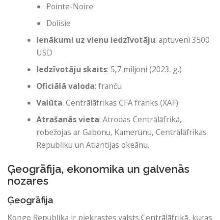
Pointe-Noire
Dolisie
Ienākumi uz vienu iedzīvotāju
: aptuveni 3500
USD
Iedzīvotāju skaits
: 5,7 miljoni (2023. g.)
Oficiālā valoda
: franču
Valūta
: Centrālāfrikas CFA franks (XAF)
Atrašanās vieta
: Atrodas Centrālāfrikā,
robežojas ar Gabonu, Kamerūnu, Centrālāfrikas
Republiku un Atlantijas okeānu.
Ģeogrāfija, ekonomika un galvenās
nozares
Ģeogrāfija
Kongo Republika ir piekrastes valsts Centrālāfrikā, kuras