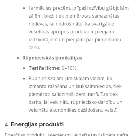
Farmācijas precēm, jo ​​īpaši dzīvību glābjošām
zālēm, bieži tiek piemērotas samazinātas
nodevas, lai nodrošinātu, ka svarīgākie
veselības aprūpes produkti ir pieejami
iedzīvotājiem un pieejami par pieņemamu
cenu.
Rūpnieciskās ķimikālijas
Tarifa likme:
5–10%
Rūpnieciskajām ķīmiskajām vielām, ko
izmanto ražošanā un lauksaimniecībā, tiek
piemēroti salīdzinoši zemi tarifi. Tas tiek
darīts, lai veicinātu rūpniecisko darbību un
veicinātu ekonomikas dažādošanu valstī.
4.
Enerģijas produkti
Enerģijas produkti, piemēram, jēlnafta un rafinēta nafta,