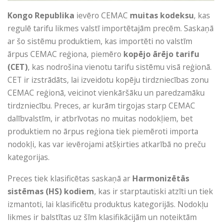
Kongo Republika
ievēro CEMAC
muitas kodeksu
, kas
regulē tarifu likmes valstī importētajām precēm. Saskaņā
ar šo sistēmu produktiem, kas importēti no valstīm
ārpus CEMAC reģiona, piemēro
kopējo ārējo tarifu
(CET)
, kas nodrošina vienotu tarifu sistēmu visā reģionā.
CET ir izstrādāts, lai izveidotu kopēju tirdzniecības zonu
CEMAC reģionā, veicinot vienkāršāku un paredzamāku
tirdzniecību. Preces, ar kurām tirgojas starp CEMAC
dalībvalstīm, ir atbrīvotas no muitas nodokļiem, bet
produktiem no ārpus reģiona tiek piemēroti importa
nodokļi, kas var ievērojami atšķirties atkarībā no preču
kategorijas.
Preces tiek klasificētas saskaņā ar
Harmonizētās
sistēmas (HS) kodiem
, kas ir starptautiski atzīti un tiek
izmantoti, lai klasificētu produktus kategorijās. Nodokļu
likmes ir balstītas uz šīm klasifikācijām un noteiktām