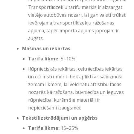
Transportlīdzekļu tarifu mērķis ir aizsargāt
vietējo autobūves nozari, lai gan valstī trūkst
ievērojama transportlīdzekļu ražošanas
apjoma, tāpēc importa apjoms joprojām ir
augsts.
Mašīnas un iekārtas
Tarifa likme:
5–10%
Rūpnieciskās iekārtas, celtniecības iekārtas
un citi instrumenti tiek aplikti ar salīdzinoši
zemām likmēm, lai veicinātu attīstību tādās
nozarēs kā ražošana, būvniecība un ieguves
rūpniecība, kurām šie materiāli ir
nepieciešami izaugsmei.
Tekstilizstrādājumi un apģērbs
Tarifa likme:
15–25%