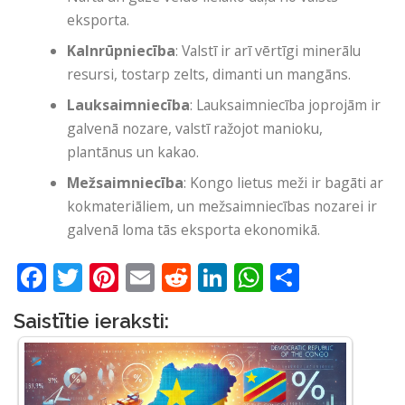
eksporta.
Kalnrūpniecība
: Valstī ir arī vērtīgi minerālu
resursi, tostarp zelts, dimanti un mangāns.
Lauksaimniecība
: Lauksaimniecība joprojām ir
galvenā nozare, valstī ražojot manioku,
plantānus un kakao.
Mežsaimniecība
: Kongo lietus meži ir bagāti ar
kokmateriāliem, un mežsaimniecības nozarei ir
galvenā loma tās eksporta ekonomikā.
Facebook
Twitter
Pinterest
Email
Reddit
LinkedIn
WhatsApp
Share
Saistītie ieraksti: