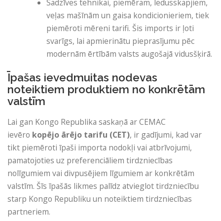
Sadzīves tehnikai, piemēram, ledusskapjiem,
veļas mašīnām un gaisa kondicionieriem, tiek
piemēroti mēreni tarifi. Šis imports ir ļoti
svarīgs, lai apmierinātu pieprasījumu pēc
modernām ērtībām valsts augošajā vidusšķirā.
Īpašas ievedmuitas nodevas
noteiktiem produktiem no konkrētām
valstīm
Lai gan Kongo Republika saskaņā ar CEMAC
ievēro
kopējo ārējo tarifu (CET)
, ir gadījumi, kad var
tikt piemēroti īpaši importa nodokļi vai atbrīvojumi,
pamatojoties uz preferenciāliem tirdzniecības
nolīgumiem vai divpusējiem līgumiem ar konkrētām
valstīm. Šīs īpašās likmes palīdz atvieglot tirdzniecību
starp Kongo Republiku un noteiktiem tirdzniecības
partneriem.