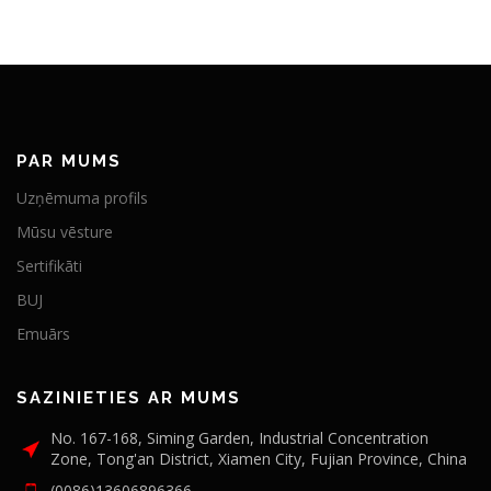
PAR MUMS
Uzņēmuma profils
Mūsu vēsture
Sertifikāti
BUJ
Emuārs
SAZINIETIES AR MUMS
No. 167-168, Siming Garden, Industrial Concentration
Zone, Tong'an District, Xiamen City, Fujian Province, China
(0086)13606896366