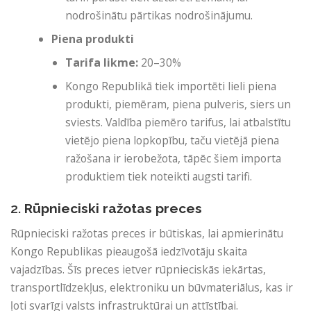
nodrošinātu pārtikas nodrošinājumu.
Piena produkti
Tarifa likme:
20–30%
Kongo Republikā tiek importēti lieli piena
produkti, piemēram, piena pulveris, siers un
sviests. Valdība piemēro tarifus, lai atbalstītu
vietējo piena lopkopību, taču vietējā piena
ražošana ir ierobežota, tāpēc šiem importa
produktiem tiek noteikti augsti tarifi.
2.
Rūpnieciski ražotas preces
Rūpnieciski ražotas preces ir būtiskas, lai apmierinātu
Kongo Republikas pieaugošā iedzīvotāju skaita
vajadzības. Šīs preces ietver rūpnieciskās iekārtas,
transportlīdzekļus, elektroniku un būvmateriālus, kas ir
ļoti svarīgi valsts infrastruktūrai un attīstībai.