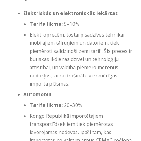
Elektriskās un elektroniskās iekārtas
Tarifa likme:
5–10%
Elektroprecēm, tostarp sadzīves tehnikai,
mobilajiem tālruņiem un datoriem, tiek
piemēroti salīdzinoši zemi tarifi. Šīs preces ir
būtiskas ikdienas dzīvei un tehnoloģiju
attīstībai, un valdība piemēro mērenus
nodokļus, lai nodrošinātu vienmērīgas
importa plūsmas.
Automobiļi
Tarifa likme:
20–30%
Kongo Republikā importētajiem
transportlīdzekļiem tiek piemērotas
ievērojamas nodevas, īpaši tām, kas
importētas no valstīm ārpus CEMAC reģiona.