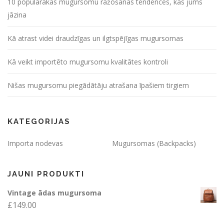
10 populārākās mugursomu ražošanas tendences, kas jums
jāzina
Kā atrast videi draudzīgas un ilgtspējīgas mugursomas
Kā veikt importēto mugursomu kvalitātes kontroli
Nišas mugursomu piegādātāju atrašana īpašiem tirgiem
KATEGORIJAS
Importa nodevas
Mugursomas (Backpacks)
JAUNI PRODUKTI
Vintage ādas mugursoma
£
149.00