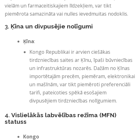
vielām un farmaceitiskajiem līdzekļiem, var tikt
piemērota samazināta vai nulles ievedmuitas nodoklis.
3.
Ķīna un divpusējie nolīgumi
Ķīna
:
Kongo Republikai ir arvien ciešākas
tirdzniecības saites ar Ķīnu, īpaši būvniecības
un infrastruktūras nozarēs. Dažām no Ķīnas
importētajām precēm, piemēram, elektronikai
un mašīnām, var tikt piemēroti preferenciāli
tarifi, pateicoties spēkā esošajiem
divpusējiem tirdzniecības nolīgumiem.
4.
Vislielākās labvēlības režīma (MFN)
statuss
Kongo