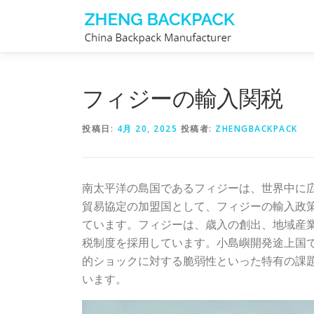
コ
ン
テ
ン
ツ
フィジーの輸入関税
へ
ス
投稿日:
4月 20, 2025
投稿者:
ZHENGBACKPACK
キ
ッ
プ
南太平洋の島国であるフィジーは、世界中に
貿易協定の加盟国として、フィジーの輸入政
ています。フィジーは、歳入の創出、地域産
税制度を採用しています。小島嶼開発途上国
的ショックに対する脆弱性といった特有の課
います。