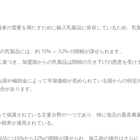
費者の需要を満たすために輸入乳製品に依存しているため、乳
。
乳製品には、約 15% ～ 32% の関税が課せられます。
TA 協定に基づき、加盟国からの乳製品は関税の引き下げの恩恵を受け
いる国や補助金によって市場価格が歪められている国からの特定
場合があります。
って保護されている主要分野の一つであり、特に地元の畜産農
い税率が適用されている。
製品には5%から32%の関税が課せられ、加工肉の場合はさらに