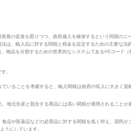
済発展の促進を図りつつ、政府歳入を確保するという同国のニ
税法は、輸入品に対する関税と税金を設定するための主要な法
は、物品を分類するための世界的なシステムであるHSコード（
です。
られていることを考慮すると、輸入関税は政府の収入に大きく貢
ため、地元生産と競合する商品には高い関税が適用されることが
は、食品や医薬品などの必需品に対する関税を低く抑え、国民が
るようにしています。