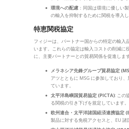
環境への配慮
：同国は環境に優しい
の輸入を抑制するために関税を導入
特恵関税協定
フィジーは、パートナー国からの特定の輸入
います。これらの協定は輸入コストの削減に
に、主要パートナーとの貿易関係を促進しま
メラネシア先鋒グループ貿易協定 (MS
アツとともに MSG に参加してお
ています。
太平洋島嶼国貿易協定 (PICTA)
: こ
る関税の引き下げを規定しています
欧州連合・太平洋諸国経済連携協定 (EU-
製品に対する免税アクセスと、EU 