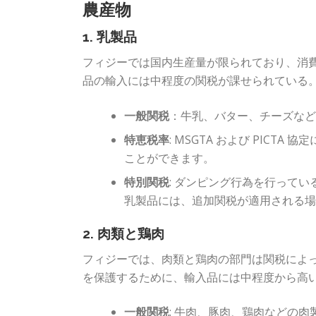
農産物
1. 乳製品
フィジーでは国内生産量が限られており、消
品の輸入には中程度の関税が課せられている
一般関税
：牛乳、バター、チーズなどの
特恵税率
: MSGTA および PIC
ことができます。
特別関税
: ダンピング行為を行って
乳製品には、追加関税が適用される
2. 肉類と鶏肉
フィジーでは、肉類と鶏肉の部門は関税によ
を保護するために、輸入品には中程度から高
一般関税
: 牛肉、豚肉、鶏肉などの肉