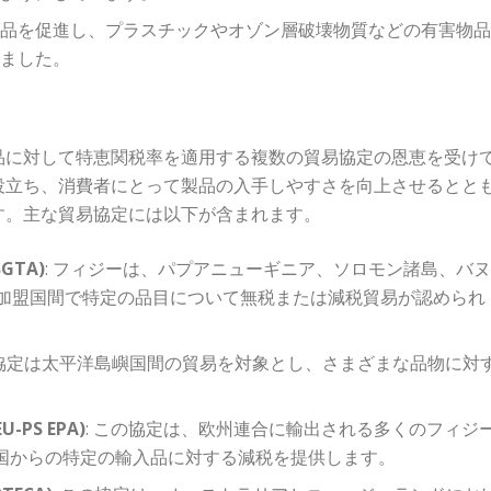
製品を促進し、プラスチックやオゾン層破壊物質などの有害物
しました。
品に対して特恵関税率を適用する複数の貿易協定の恩恵を受け
役立ち、消費者にとって製品の入手しやすさを向上させるとと
す。主な貿易協定には以下が含まれます。
GTA)
: フィジーは、パプアニューギニア、ソロモン諸島、バ
り、加盟国間で特定の品目について無税または減税貿易が認められ
の協定は太平洋島嶼国間の貿易を対象とし、さまざまな品物に対
。
PS EPA)
: この協定は、欧州連合に輸出される多くのフィジ
諸国からの特定の輸入品に対する減税を提供します。