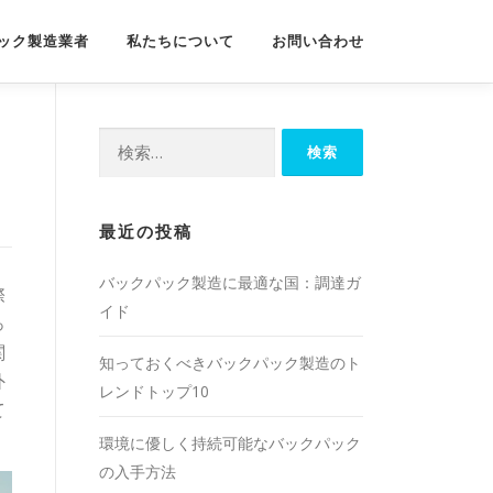
ック製造業者
私たちについて
お問い合わせ
検
索:
最近の投稿
バックパック製造に最適な国：調達ガ
際
イド
っ
関
知っておくべきバックパック製造のト
外
レンドトップ10
て
環境に優しく持続可能なバックパック
の入手方法