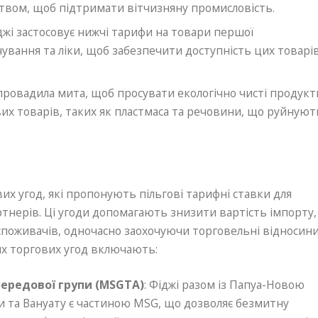
вом, щоб підтримати вітчизняну промисловість.
іджі застосовує нижчі тарифи на товари першої
рчування та ліки, щоб забезпечити доступність цих товарі
апровадила мита, щоб просувати екологічно чисті продукт
х товарів, таких як пластмаса та речовини, що руйнуют
их угод, які пропонують пільгові тарифні ставки для
ртнерів. Ці угоди допомагають знизити вартість імпорту,
споживачів, одночасно заохочуючи торговельні відносин
их торгових угод включають:
передової групи (MSGTA)
: Фіджі разом із Папуа-Новою
 та Вануату є частиною MSG, що дозволяє безмитну