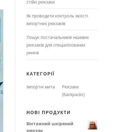
стійкі рюкзаки
Як проводити контроль якості
імпортних рюкзаків
Пошук постачальників нішевих
рюкзаків для спеціалізованих
ринків
КАТЕГОРІЇ
Імпортні мита
Рюкзаки
(Backpacks)
НОВІ ПРОДУКТИ
Вінтажний шкіряний
рюкзак