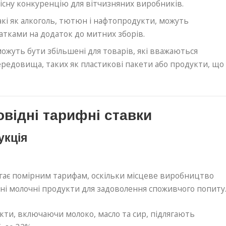
сну конкуренцію для вітчизняних виробників.
такі як алкоголь, тютюн і нафтопродукти, можуть
тками на додаток до митних зборів.
можуть бути збільшені для товарів, які вважаються
редовища, таких як пластикові пакети або продукти, що
повідні тарифні ставки
укція
ягає помірним тарифам, оскільки місцеве виробництво
тні молочні продукти для задоволення споживчого попиту
укти, включаючи молоко, масло та сир, підлягають