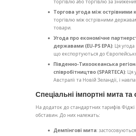
торгівлю або торгівлю за знижени
Торгова угода між острівними к
торгівлю між острівними державам
товари.
Угода про економічне партнер
державами (EU-PS EPA)
: Ця угод
що експортуються до Європейськог
Південно-Тихоокеанська регіон
співробітництво (SPARTECA)
: Ця
Австралії та Новій Зеландії, і навпа
Спеціальні імпортні мита та
На додаток до стандартних тарифів Фіджі
обставин. До них належать:
Демпінгові мита
: застосовуються