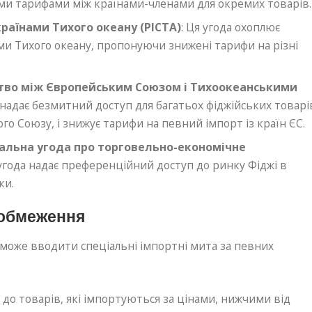
ми тарифами між країнами-членами для окремих товарів.
раїнами Тихого океану (PICTA)
: Ця угода охоплює
и Тихого океану, пропонуючи знижені тарифи на різні
ство між Європейським Союзом і Тихоокеанськими
а надає безмитний доступ для багатьох фіджійських товарі
о Союзу, і знижує тарифи на певний імпорт із країн ЄС.
альна угода про торговельно-економічне
 угода надає преференційний доступ до ринку Фіджі в
ки.
 обмеження
 може вводити спеціальні імпортні мита за певних
 до товарів, які імпортуються за цінами, нижчими від