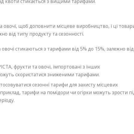
ад квоти стикається з вищими тарифами.
 та овочі, щоб доповнити місцеве виробництво, і ці товар
но від типу продукту та сезонності.
та овочі стикаються з тарифами від 5% до 15%, залежно від
 PICTA, фрукти та овочі, імпортовані з інших
 можуть скористатися зниженими тарифами.
стосовуватися сезонні тарифи для захисту місцевих
априклад, тарифи на помідори чи огірки можуть зрости пі
ріоду.