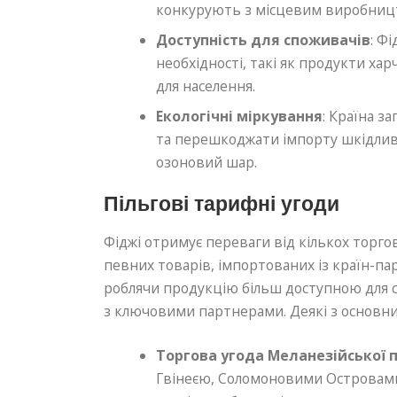
конкурують з місцевим виробницт
Доступність для споживачів
: Ф
необхідності, такі як продукти ха
для населення.
Екологічні міркування
: Країна з
та перешкоджати імпорту шкідливи
озоновий шар.
Пільгові тарифні угоди
Фіджі отримує переваги від кількох торгов
певних товарів, імпортованих із країн-па
роблячи продукцію більш доступною для 
з ключовими партнерами. Деякі з основн
Торгова угода Меланезійської 
Гвінеєю, Соломоновими Островами