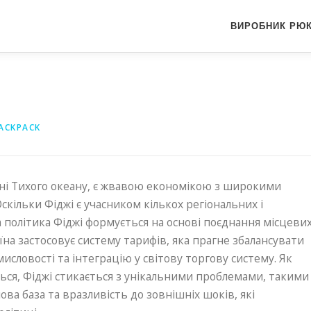
ВИРОБНИК РЮК
ACKPACK
ині Тихого океану, є жвавою економікою з широкими
кільки Фіджі є учасником кількох регіональних і
 політика Фіджі формується на основі поєднання місцеви
аїна застосовує систему тарифів, яка прагне збалансувати
исловості та інтеграцію у світову торгову систему. Як
ься, Фіджі стикається з унікальними проблемами, такими
ова база та вразливість до зовнішніх шоків, які