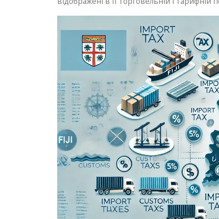
відображені в її торговельній і тарифній п