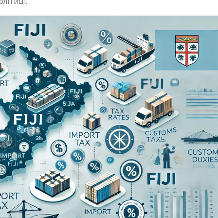
олітиці.