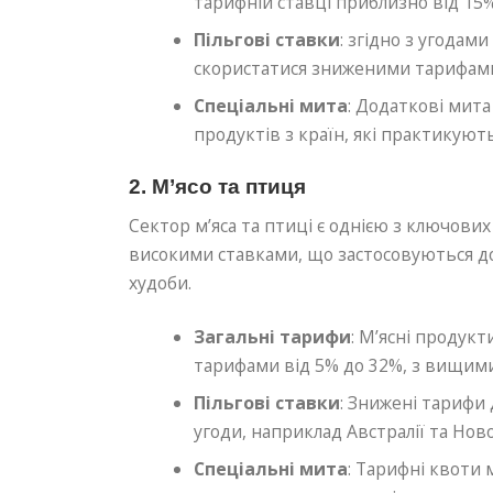
тарифній ставці приблизно від 15%
Пільгові ставки
: згідно з угодам
скористатися зниженими тарифам
Спеціальні мита
: Додаткові мит
продуктів з країн, які практикуют
2. М’ясо та птиця
Сектор м’яса та птиці є однією з ключови
високими ставками, що застосовуються до
худоби.
Загальні тарифи
: М’ясні продукт
тарифами від 5% до 32%, з вищими
Пільгові ставки
: Знижені тарифи 
угоди, наприклад Австралії та Ново
Спеціальні мита
: Тарифні квоти 