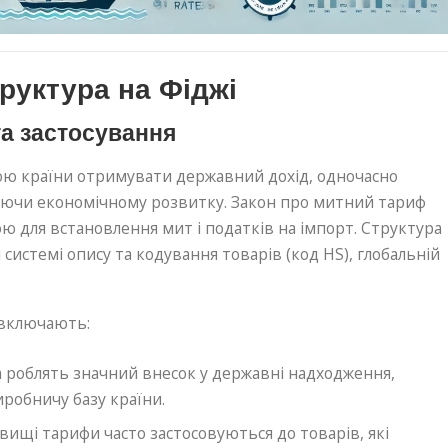
руктура на Фіджі
та застосування
ою країни отримувати державний дохід, одночасно
яючи економічному розвитку. Закон про митний тариф
 для встановлення мит і податків на імпорт. Структура
 системі опису та кодування товарів (код HS), глобальній
 включають:
а роблять значний внесок у державні надходження,
робничу базу країни.
: вищі тарифи часто застосовуються до товарів, які