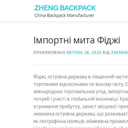
Перейти
до
вмісту
Імпортні мита Фіджі
ОПУБЛІКОВАНО
КВІТЕНЬ 28, 2025
ВІД
ZHENGB
Фіджі, острівна держава в південній част
торговими відносинами по всьому світу. Ос
міжнародних торговельних угод, імпортна
потреб і участі в глобальній економіці. Кр
отримання прибутку, захист місцевої пром
невелика острівна держава, що розвиваєт
як географічна ізоляція, обмежена промисл