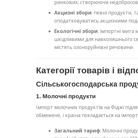
ринкових, створюючи недобросові
Акцизні збори
: певні продукти, 
оподатковуватись акцизними пода
Екологічні збори
: імпортні мита 
шкідливими для навколишнього се
містять озоноруйнівні речовини.
Категорії товарів і від
Сільськогосподарська прод
1. Молочні продукти
Імпорт молочних продуктів на Фіджі підл
обмежене, і країна покладається на імпор
Загальний тариф
: Молочні прод