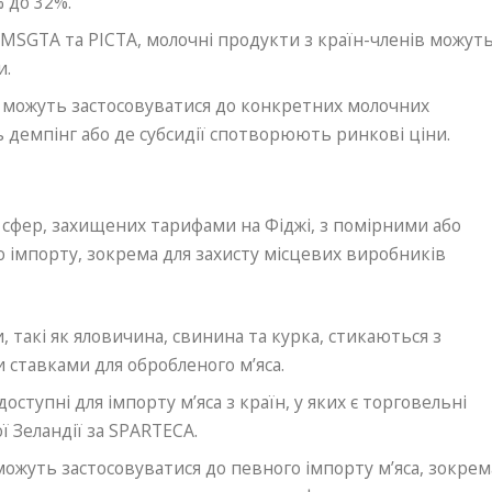
 до 32%.
и MSGTA та PICTA, молочні продукти з країн-членів можут
и.
а можуть застосовуватися до конкретних молочних
ь демпінг або де субсидії спотворюють ринкові ціни.
х сфер, захищених тарифами на Фіджі, з помірними або
 імпорту, зокрема для захисту місцевих виробників
и, такі як яловичина, свинина та курка, стикаються з
 ставками для обробленого м’яса.
доступні для імпорту м’яса з країн, у яких є торговельні
ї Зеландії за SPARTECA.
можуть застосовуватися до певного імпорту м’яса, зокрем