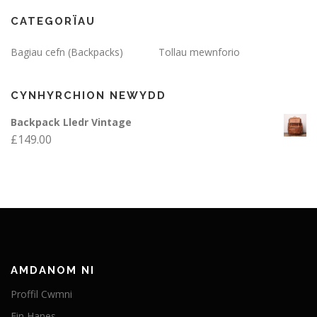
CATEGORÏAU
Bagiau cefn (Backpacks)
Tollau mewnforio
CYNHYRCHION NEWYDD
Backpack Lledr Vintage
£
149.00
AMDANOM NI
Proffil Cwmni
Ein Hanes