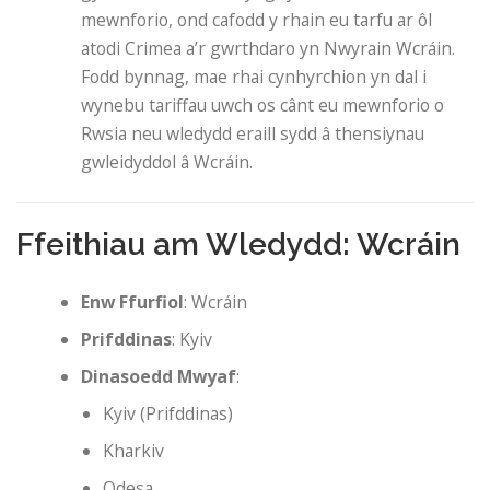
mewnforio, ond cafodd y rhain eu tarfu ar ôl
atodi Crimea a’r gwrthdaro yn Nwyrain Wcráin.
Fodd bynnag, mae rhai cynhyrchion yn dal i
wynebu tariffau uwch os cânt eu mewnforio o
Rwsia neu wledydd eraill sydd â thensiynau
gwleidyddol â Wcráin.
Ffeithiau am Wledydd: Wcráin
Enw Ffurfiol
: Wcráin
Prifddinas
: Kyiv
Dinasoedd Mwyaf
:
Kyiv (Prifddinas)
Kharkiv
Odesa