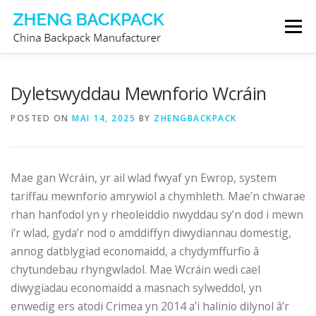
Skip
Menu
to
content
GWNEUTHURWR BACPAC
AMDANOM NI
Dyletswyddau Mewnforio Wcráin
POSTED ON
MAI 14, 2025
BY
ZHENGBACKPACK
CYSYLLTWCH Â NI
Mae gan Wcráin, yr ail wlad fwyaf yn Ewrop, system
tariffau mewnforio amrywiol a chymhleth. Mae’n chwarae
rhan hanfodol yn y rheoleiddio nwyddau sy’n dod i mewn
i’r wlad, gyda’r nod o amddiffyn diwydiannau domestig,
annog datblygiad economaidd, a chydymffurfio â
chytundebau rhyngwladol. Mae Wcráin wedi cael
diwygiadau economaidd a masnach sylweddol, yn
enwedig ers atodi Crimea yn 2014 a’i halinio dilynol â’r