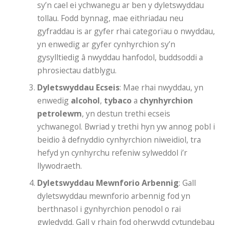
sy’n cael ei ychwanegu ar ben y dyletswyddau
tollau. Fodd bynnag, mae eithriadau neu
gyfraddau is ar gyfer rhai categorïau o nwyddau,
yn enwedig ar gyfer cynhyrchion sy’n
gysylltiedig â nwyddau hanfodol, buddsoddi a
phrosiectau datblygu.
Dyletswyddau Ecseis
: Mae rhai nwyddau, yn
enwedig
alcohol
,
tybaco
a
chynhyrchion
petrolewm
, yn destun trethi ecseis
ychwanegol. Bwriad y trethi hyn yw annog pobl i
beidio â defnyddio cynhyrchion niweidiol, tra
hefyd yn cynhyrchu refeniw sylweddol i’r
llywodraeth.
Dyletswyddau Mewnforio Arbennig
: Gall
dyletswyddau mewnforio arbennig fod yn
berthnasol i gynhyrchion penodol o rai
gwledydd. Gall y rhain fod oherwydd cytundebau