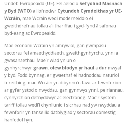
Undeb Ewropeaidd (UE). Fel aelod o
Sefydliad Masnach
y Byd (WTO)
a llofnodwr
Cytundeb Cymdeithas yr UE-
Wcráin
, mae Wcráin wedi moderneiddio ei
gweithdrefnau tollau a’i thariffau i gyd-fynd â safonau
byd-eang ac Ewropeaidd.
Mae economi Wcráin yn amrywiol, gan gwmpasu
sectorau fel amaethyddiaeth, gweithgynhyrchu, ynni a
gwasanaethau. Mae’r wlad yn un o
gynhyrchwyr
grawn
,
olew blodyn yr haul
a
dur
mwyaf
y byd. Fodd bynnag, er gwaethaf ei hadnoddau naturiol
toreithiog, mae Wcráin yn dibynnu’n fawr ar fewnforion
ar gyfer ystod o nwyddau, gan gynnwys ynni, peiriannau,
cynhyrchion defnyddwyr ac electroneg. Mae’r system
tariff tollau wedi’i chynllunio i sicrhau nad yw nwyddau a
fewnforir yn tanseilio datblygiad y sectorau domestig
hanfodol hyn.