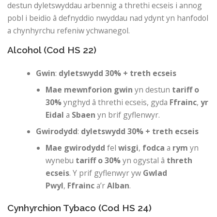
destun dyletswyddau arbennig a threthi ecseis i annog
pobl i beidio â defnyddio nwyddau nad ydynt yn hanfodol
a chynhyrchu refeniw ychwanegol.
Alcohol (Cod HS 22)
Gwin
:
dyletswydd 30% + treth ecseis
Mae mewnforion gwin
yn destun
tariff o
30%
ynghyd â threthi ecseis, gyda
Ffrainc
,
yr
Eidal
a
Sbaen
yn brif gyflenwyr.
Gwirodydd
:
dyletswydd 30% + treth ecseis
Mae gwirodydd
fel
wisgi
,
fodca
a
rym
yn
wynebu
tariff o 30%
yn ogystal â
threth
ecseis
. Y prif gyflenwyr yw
Gwlad
Pwyl
,
Ffrainc
a’r
Alban
.
Cynhyrchion Tybaco (Cod HS 24)