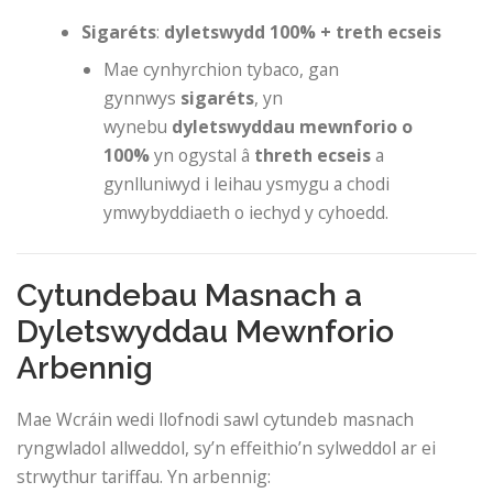
Sigaréts
:
dyletswydd 100% + treth ecseis
Mae cynhyrchion tybaco, gan
gynnwys
sigaréts
, yn
wynebu
dyletswyddau mewnforio o
100%
yn ogystal â
threth ecseis
a
gynlluniwyd i leihau ysmygu a chodi
ymwybyddiaeth o iechyd y cyhoedd.
Cytundebau Masnach a
Dyletswyddau Mewnforio
Arbennig
Mae Wcráin wedi llofnodi sawl cytundeb masnach
ryngwladol allweddol, sy’n effeithio’n sylweddol ar ei
strwythur tariffau. Yn arbennig: