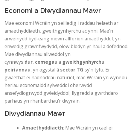
Economi a Diwydiannau Mawr
Mae economi Wcráin yn seiliedig i raddau helaeth ar
amaethyddiaeth, gweithgynhyrchu ac ynni. Mae’n
arweinydd byd-eang mewn allforion amaethyddol, yn
enwedig grawnfwydydd, olew blodyn yr haul a dofednod.
Mae diwydiannau allweddol yn
cynnwys
dur
,
cemegau
a
gweithgynhyrchu
peiriannau
, yn ogystal â
sector TG
sy’n tyfu. Er
gwaethaf ei hadnoddau naturiol, mae Wcráin yn wynebu
heriau economaidd sylweddol oherwydd
ansefydlogrwydd gwleidyddol, llygredd a gwrthdaro
parhaus yn rhanbarthau’r dwyrain.
Diwydiannau Mawr
Amaethyddiaeth
: Mae Wcráin yn cael ei