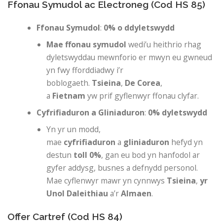
Ffonau Symudol ac Electroneg (Cod HS 85)
Ffonau Symudol
:
0% o ddyletswydd
Mae ffonau symudol
wedi’u heithrio rhag
dyletswyddau mewnforio er mwyn eu gwneud
yn fwy fforddiadwy i’r
boblogaeth.
Tsieina
,
De Corea
,
a
Fietnam
yw prif gyflenwyr ffonau clyfar.
Cyfrifiaduron a Gliniaduron
:
0% dyletswydd
Yn yr un modd,
mae
cyfrifiaduron
a
gliniaduron
hefyd yn
destun
toll 0%
, gan eu bod yn hanfodol ar
gyfer addysg, busnes a defnydd personol.
Mae cyflenwyr mawr yn cynnwys
Tsieina
,
yr
Unol Daleithiau
a’r
Almaen
.
Offer Cartref (Cod HS 84)