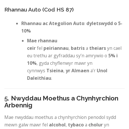
Rhannau Auto (Cod HS 87)
Rhannau ac Ategolion Auto
:
dyletswydd o 5-
10%
Mae rhannau
ceir
fel
peiriannau
,
batris
a
theiars
yn cael
eu trethu ar gyfraddau sy’n amrywio o
5% i
10%
, gyda chyflenwyr mawr yn
cynnwys
Tsieina
,
yr Almaen
a’r
Unol
Daleithiau
.
5.
Nwyddau Moethus a Chynhyrchion
Arbennig
Mae nwyddau moethus a chynhyrchion penodol sydd
mewn galw mawr fel
alcohol
,
tybaco
a
cholur
yn