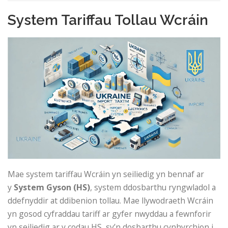
System Tariffau Tollau Wcráin
Mae system tariffau Wcráin yn seiliedig yn bennaf ar
y
System Gyson (HS)
, system ddosbarthu ryngwladol a
ddefnyddir at ddibenion tollau. Mae llywodraeth Wcráin
yn gosod cyfraddau tariff ar gyfer nwyddau a fewnforir
yn seiliedig ar y codau HS, sy’n dosbarthu cynhyrchion i