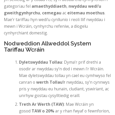
gategorïau fel
amaethyddiaeth
,
nwyddau wedi’u
gweithgynhyrchu
,
cemegau
ac
eitemau moethus
.
Mae’r tariffau hyn wedi’u cynllunio i reoli llif nwyddau i
mewn i Wcráin, cynhyrchu refeniw, a diogelu
cynhyrchiant domestig.
Nodweddion Allweddol System
Tariffau Wcráin
Dyletswyddau Tollau
: Dyma’r prif drethi a
osodir ar nwyddau sy’n dod i mewn i’r Wcráin.
Mae dyletswyddau tollau yn cael eu cymhwyso fel
canran o
werth Tollau’r
nwyddau, sy’n cynnwys
pris y nwyddau eu hunain, cludiant, yswiriant, ac
unrhyw gostau cysylltiedig eraill.
Treth Ar Werth (TAW)
: Mae Wcráin yn
gosod
TAW o 20%
ar y rhan fwyaf o fewnforion,