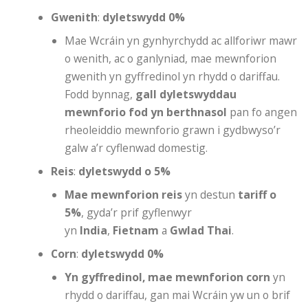
Gwenith
:
dyletswydd 0%
Mae Wcráin yn gynhyrchydd ac allforiwr mawr
o wenith, ac o ganlyniad, mae mewnforion
gwenith yn gyffredinol yn rhydd o dariffau.
Fodd bynnag,
gall dyletswyddau
mewnforio fod yn berthnasol
pan fo angen
rheoleiddio mewnforio grawn i gydbwyso’r
galw a’r cyflenwad domestig.
Reis
:
dyletswydd o 5%
Mae mewnforion reis
yn destun
tariff o
5%
, gyda’r prif gyflenwyr
yn
India
,
Fietnam
a
Gwlad Thai
.
Corn
:
dyletswydd 0%
Yn gyffredinol, mae mewnforion corn
yn
rhydd o dariffau, gan mai Wcráin yw un o brif