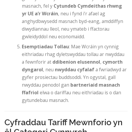
masnach, fel y
Cytundeb Cymdeithas rhwng
yr UE a’r Wcráin
, neu i fynd i’r afael ag
anghydbwysedd masnach byd-eang, amddiffyn
diwydiannau lleol, neu ymateb i ffactorau
gwleidyddol neu economaidd.
Esemptiadau Tollau
: Mae Wcráin yn cynnig
eithriadau rhag dyletswyddau tollau ar nwyddau
a fewnforir at
ddibenion elusennol
,
cymorth
dyngarol
, neu
nwyddau cyfalaf
a fwriadwyd ar
gyfer prosiectau buddsoddi. Yn ogystal, gall
nwyddau penodol gan
bartneriaid masnach
ffafriol
elwa o dariffau neu eithriadau is o dan
gytundebau masnach.
Cyfraddau Tariff Mewnforio yn