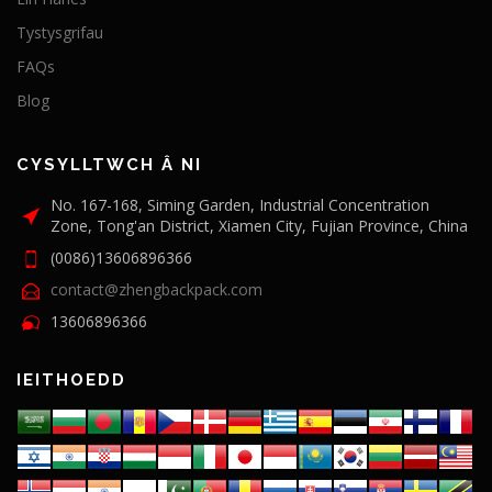
Tystysgrifau
FAQs
Blog
CYSYLLTWCH Â NI
No. 167-168, Siming Garden, Industrial Concentration
Zone, Tong'an District, Xiamen City, Fujian Province, China
(0086)13606896366
contact@zhengbackpack.com
13606896366
IEITHOEDD