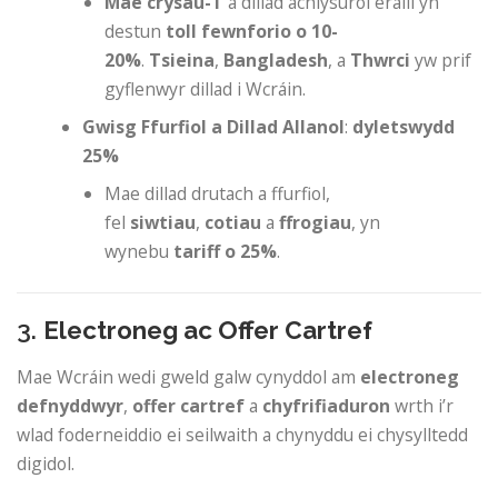
Mae crysau-T
a dillad achlysurol eraill yn
destun
toll fewnforio o 10-
20%
.
Tsieina
,
Bangladesh
, a
Thwrci
yw prif
gyflenwyr dillad i Wcráin.
Gwisg Ffurfiol a Dillad Allanol
:
dyletswydd
25%
Mae dillad drutach a ffurfiol,
fel
siwtiau
,
cotiau
a
ffrogiau
, yn
wynebu
tariff o 25%
.
3.
Electroneg ac Offer Cartref
Mae Wcráin wedi gweld galw cynyddol am
electroneg
defnyddwyr
,
offer cartref
a
chyfrifiaduron
wrth i’r
wlad foderneiddio ei seilwaith a chynyddu ei chysylltedd
digidol.