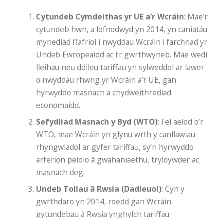
Cytundeb Cymdeithas yr UE a’r Wcráin
: Mae’r
cytundeb hwn, a lofnodwyd yn 2014, yn caniatáu
mynediad ffafriol i nwyddau Wcráin i farchnad yr
Undeb Ewropeaidd ac i’r gwrthwyneb. Mae wedi
lleihau neu ddileu tariffau yn sylweddol ar lawer
o nwyddau rhwng yr Wcráin a’r UE, gan
hyrwyddo masnach a chydweithrediad
economaidd.
Sefydliad Masnach y Byd (WTO)
: Fel aelod o’r
WTO, mae Wcráin yn glynu wrth y canllawiau
rhyngwladol ar gyfer tariffau, sy’n hyrwyddo
arferion peidio â gwahaniaethu, tryloywder ac
masnach deg.
Undeb Tollau â Rwsia (Dadleuol)
: Cyn y
gwrthdaro yn 2014, roedd gan Wcráin
gytundebau â Rwsia ynghylch tariffau