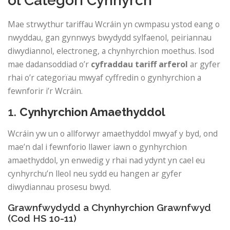
ôl Categori Cynnyrch
Mae strwythur tariffau Wcráin yn cwmpasu ystod eang o
nwyddau, gan gynnwys bwydydd sylfaenol, peiriannau
diwydiannol, electroneg, a chynhyrchion moethus. Isod
mae dadansoddiad o’r
cyfraddau tariff arferol
ar gyfer
rhai o’r categorïau mwyaf cyffredin o gynhyrchion a
fewnforir i’r Wcráin.
1.
Cynhyrchion Amaethyddol
Wcráin yw un o allforwyr amaethyddol mwyaf y byd, ond
mae’n dal i fewnforio llawer iawn o gynhyrchion
amaethyddol, yn enwedig y rhai nad ydynt yn cael eu
cynhyrchu’n lleol neu sydd eu hangen ar gyfer
diwydiannau prosesu bwyd.
Grawnfwydydd a Chynhyrchion Grawnfwyd
(Cod HS 10-11)