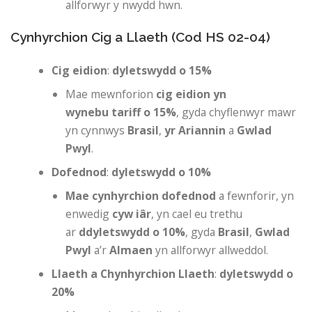
allforwyr y nwydd hwn.
Cynhyrchion Cig a Llaeth (Cod HS 02-04)
Cig eidion
:
dyletswydd o 15%
Mae mewnforion
cig eidion yn
wynebu
tariff o 15%
, gyda chyflenwyr mawr
yn cynnwys
Brasil
,
yr Ariannin
a
Gwlad
Pwyl
.
Dofednod
:
dyletswydd o 10%
Mae cynhyrchion dofednod
a fewnforir, yn
enwedig
cyw iâr
, yn cael eu trethu
ar
ddyletswydd o 10%
, gyda
Brasil
,
Gwlad
Pwyl
a’r
Almaen
yn allforwyr allweddol.
Llaeth a Chynhyrchion Llaeth
:
dyletswydd o
20%