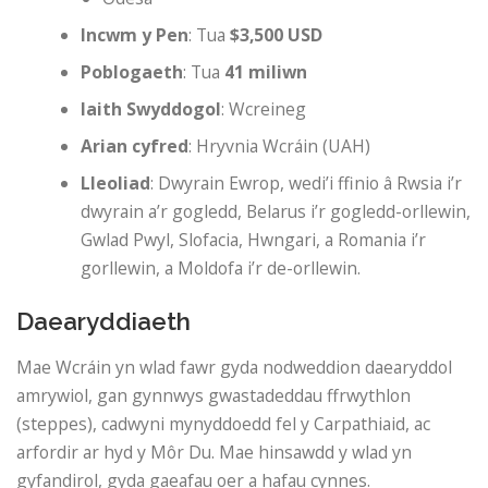
Incwm y Pen
: Tua
$3,500 USD
Poblogaeth
: Tua
41 miliwn
Iaith Swyddogol
: Wcreineg
Arian cyfred
: Hryvnia Wcráin (UAH)
Lleoliad
: Dwyrain Ewrop, wedi’i ffinio â Rwsia i’r
dwyrain a’r gogledd, Belarus i’r gogledd-orllewin,
Gwlad Pwyl, Slofacia, Hwngari, a Romania i’r
gorllewin, a Moldofa i’r de-orllewin.
Daearyddiaeth
Mae Wcráin yn wlad fawr gyda nodweddion daearyddol
amrywiol, gan gynnwys gwastadeddau ffrwythlon
(steppes), cadwyni mynyddoedd fel y Carpathiaid, ac
arfordir ar hyd y Môr Du. Mae hinsawdd y wlad yn
gyfandirol, gyda gaeafau oer a hafau cynnes.