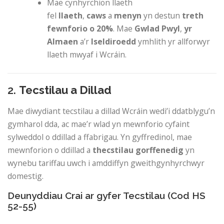
Mae cynhyrchion llaeth
fel
llaeth
,
caws
a
menyn
yn destun
treth
fewnforio o 20%
. Mae
Gwlad Pwyl
,
yr
Almaen
a’r
Iseldiroedd
ymhlith yr allforwyr
llaeth mwyaf i Wcráin.
2.
Tecstilau a Dillad
Mae diwydiant tecstilau a dillad Wcráin wedi’i ddatblygu’n
gymharol dda, ac mae’r wlad yn mewnforio cyfaint
sylweddol o ddillad a ffabrigau. Yn gyffredinol, mae
mewnforion o ddillad a
thecstilau
gorffenedig
yn
wynebu tariffau uwch i amddiffyn gweithgynhyrchwyr
domestig.
Deunyddiau Crai ar gyfer Tecstilau (Cod HS
52-55)