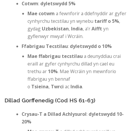
Cotwm
:
dyletswydd 5%
Mae cotwm
a fewnforir a ddefnyddir ar gyfer
cynhyrchu tecstilau yn wynebu
tariff o 5%
,
gydag
Uzbekistan
,
India
, a’r
Aifft
yn
gyflenwyr mwyaf i Wcráin.
Ffabrigau Tecstilau
:
dyletswydd o 10%
Mae ffabrigau tecstilau
a deunyddiau crai
eraill ar gyfer cynhyrchu dillad yn cael eu
trethu ar
10%
. Mae Wcráin yn mewnforio
ffabrigau yn bennaf
o
Tsieina
,
Twrci
ac
India
.
Dillad Gorffenedig (Cod HS 61-63)
Crysau-T a Dillad Achlysurol
:
dyletswydd 10-
20%