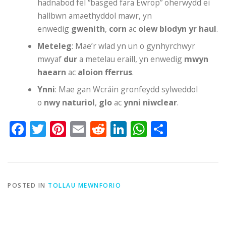
hadnabod fel “basged fara Ewrop” oherwydd ei
hallbwn amaethyddol mawr, yn
enwedig
gwenith
,
corn
ac
olew blodyn yr haul
.
Meteleg
: Mae’r wlad yn un o gynhyrchwyr
mwyaf
dur
a metelau eraill, yn enwedig
mwyn
haearn
ac
aloion fferrus
.
Ynni
: Mae gan Wcráin gronfeydd sylweddol
o
nwy naturiol
,
glo
ac
ynni niwclear
.
Facebook
Twitter
Pinterest
Email
Reddit
LinkedIn
WhatsApp
Share
POSTED IN
TOLLAU MEWNFORIO