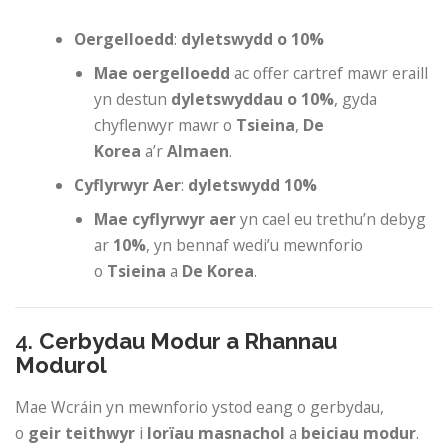
Oergelloedd
:
dyletswydd o 10%
Mae oergelloedd
ac offer cartref mawr eraill
yn destun
dyletswyddau o 10%
, gyda
chyflenwyr mawr o
Tsieina
,
De
Korea
a’r
Almaen
.
Cyflyrwyr Aer
:
dyletswydd 10%
Mae cyflyrwyr aer
yn cael eu trethu’n debyg
ar
10%
, yn bennaf wedi’u mewnforio
o
Tsieina
a
De Korea
.
4.
Cerbydau Modur a Rhannau
Modurol
Mae Wcráin yn mewnforio ystod eang o gerbydau,
o
geir teithwyr
i
lorïau masnachol
a
beiciau modur
.