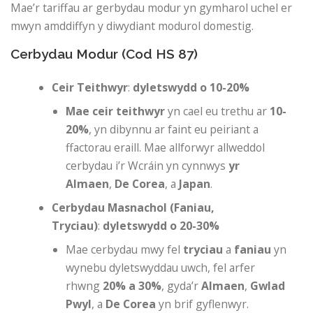
Mae’r tariffau ar gerbydau modur yn gymharol uchel er
mwyn amddiffyn y diwydiant modurol domestig.
Cerbydau Modur (Cod HS 87)
Ceir Teithwyr
:
dyletswydd o 10-20%
Mae ceir teithwyr
yn cael eu trethu ar
10-
20%
, yn dibynnu ar faint eu peiriant a
ffactorau eraill. Mae allforwyr allweddol
cerbydau i’r Wcráin yn cynnwys
yr
Almaen
,
De Corea
, a
Japan
.
Cerbydau Masnachol (Faniau,
Tryciau)
:
dyletswydd o 20-30%
Mae cerbydau mwy fel
tryciau
a
faniau
yn
wynebu dyletswyddau uwch, fel arfer
rhwng
20% ​​a 30%
, gyda’r
Almaen
,
Gwlad
Pwyl
, a
De Corea
yn brif gyflenwyr.