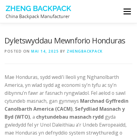
Skip
Menu
to
content
GWNEUTHURWR BACPAC
AMDANOM NI
Dyletswyddau Mewnforio Honduras
POSTED ON
MAI 14, 2025
BY
ZHENGBACKPACK
CYSYLLTWCH Â NI
Mae Honduras, sydd wedi’i lleoli yng Nghanolbarth
America, yn wlad sydd ag economi sy’n tyfu ac sy’n
dibynnu’n fawr ar fasnach ryngwladol. Fel aelod o sawl
cytundeb masnach, gan gynnwys
Marchnad Gyffredin
Canolbarth America (CACM)
,
Sefydliad Masnach y
Byd (WTO)
, a
chytundebau masnach rydd
gyda
gwledydd fel yr Unol Daleithiau a’r Undeb Ewropeaidd,
mae Honduras yn defnyddio system strwythuredig o