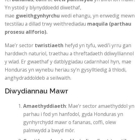
Yn ystod y blynyddoedd diwethaf,
mae
gweithgynhyrchu
wedi ehangu, yn enwedig mewn
tecstilau a dillad trwy weithrediadau
maquila (parthau
prosesu allforio).
Mae’r sector
twristiaeth
hefyd yn tyfu, wedi’i yrru gan
harddwch naturiol, traethau a threftadaeth ddiwylliannol
y wlad. Er gwaethaf y datblygiadau cadarnhaol hyn, mae
Honduras yn wynebu heriau sy’n gysylltiedig â thlodi,
anghydraddoldeb a seilwaith.
Diwydiannau Mawr
Amaethyddiaeth
: Mae’r sector amaethyddol yn
parhau i fod yn hanfodol, gyda Honduras yn
gynhyrchydd mawr o fananas, coffi, olew
palmwydd a bwyd môr.