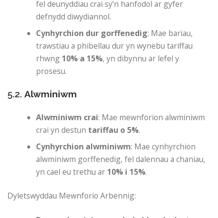
fel deunyddiau crai sy’n hanfodol ar gyfer
defnydd diwydiannol.
Cynhyrchion dur gorffenedig
: Mae bariau,
trawstiau a phibellau dur yn wynebu tariffau
rhwng
10% a 15%
, yn dibynnu ar lefel y
prosesu.
5.2.
Alwminiwm
Alwminiwm crai
: Mae mewnforion alwminiwm
crai yn destun
tariffau o 5%
.
Cynhyrchion alwminiwm
: Mae cynhyrchion
alwminiwm gorffenedig, fel dalennau a chaniau,
yn cael eu trethu ar
10% i 15%
.
Dyletswyddau Mewnforio Arbennig: