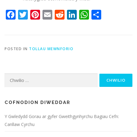
Facebook
Twitter
Pinterest
Email
Reddit
LinkedIn
WhatsApp
Share
POSTED IN
TOLLAU MEWNFORIO
Chwilio
am:
COFNODION DIWEDDAR
Y Gwledydd Gorau ar gyfer Gweithgynhyrchu Bagiau Cefn:
Canllaw Cyrchu