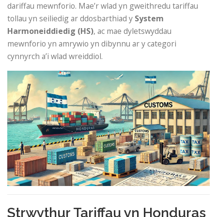
dariffau mewnforio. Mae’r wlad yn gweithredu tariffau
tollau yn seiliedig ar ddosbarthiad y
System
Harmoneiddiedig (HS)
, ac mae dyletswyddau
mewnforio yn amrywio yn dibynnu ar y categori
cynnyrch a’i wlad wreiddiol.
Strwythur Tariffau yn Honduras