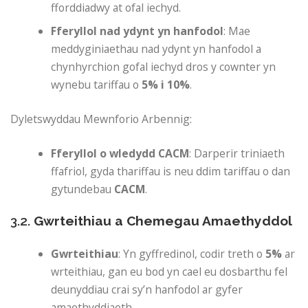
fforddiadwy at ofal iechyd.
Fferyllol nad ydynt yn hanfodol
: Mae
meddyginiaethau nad ydynt yn hanfodol a
chynhyrchion gofal iechyd dros y cownter yn
wynebu tariffau o
5% i 10%
.
Dyletswyddau Mewnforio Arbennig:
Fferyllol o wledydd CACM
: Darperir triniaeth
ffafriol, gyda thariffau is neu ddim tariffau o dan
gytundebau
CACM
.
3.2.
Gwrteithiau a Chemegau Amaethyddol
Gwrteithiau
: Yn gyffredinol, codir treth o
5%
ar
wrteithiau, gan eu bod yn cael eu dosbarthu fel
deunyddiau crai sy’n hanfodol ar gyfer
amaethyddiaeth.