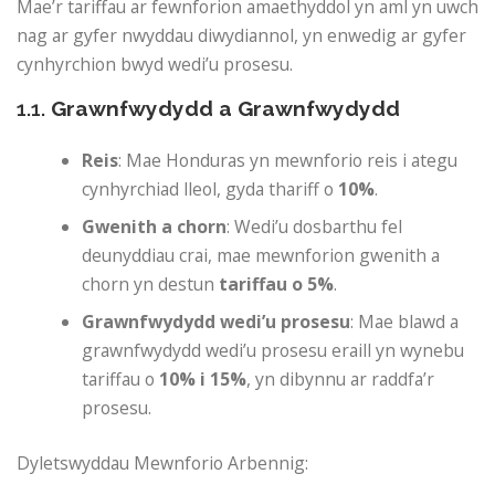
Mae’r tariffau ar fewnforion amaethyddol yn aml yn uwch
nag ar gyfer nwyddau diwydiannol, yn enwedig ar gyfer
cynhyrchion bwyd wedi’u prosesu.
1.1.
Grawnfwydydd a Grawnfwydydd
Reis
: Mae Honduras yn mewnforio reis i ategu
cynhyrchiad lleol, gyda thariff o
10%
.
Gwenith a chorn
: Wedi’u dosbarthu fel
deunyddiau crai, mae mewnforion gwenith a
chorn yn destun
tariffau o 5%
.
Grawnfwydydd wedi’u prosesu
: Mae blawd a
grawnfwydydd wedi’u prosesu eraill yn wynebu
tariffau o
10% i 15%
, yn dibynnu ar raddfa’r
prosesu.
Dyletswyddau Mewnforio Arbennig: