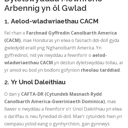
Arbennig yn ôl Gwlad
1.
Aelod-wladwriaethau CACM
Fel rhan o
Farchnad Gyffredin Canolbarth America
(CACM)
, mae Honduras yn elwa o fasnach ddi-doll gyda
gwledydd eraill yng Nghanolbarth America. Yn
gyffredinol, nid yw nwyddau a fewnforir o
aelod-
wladwriaethau CACM
yn destun dyletswyddau tollau, ar
yr amod eu bod yn bodloni gofynion
rheolau tarddiad
.
2.
Yr Unol Daleithiau
O dan y
CAFTA-DR (Cytundeb Masnach Rydd
Canolbarth America-Gweriniaeth Dominica)
, mae
llawer o nwyddau a fewnforir o’r Unol Daleithiau yn elwa
o dariffau is neu fynediad di-doll. Mae’r cytundeb hwn yn
cwmpasu ystod eang o gynhyrchion, gan gynnwys