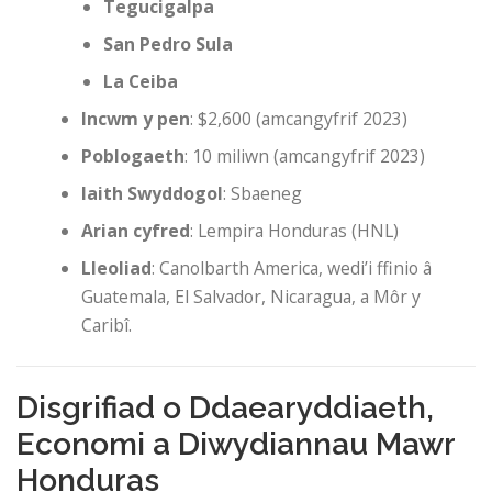
Tegucigalpa
San Pedro Sula
La Ceiba
Incwm y pen
: $2,600 (amcangyfrif 2023)
Poblogaeth
: 10 miliwn (amcangyfrif 2023)
Iaith Swyddogol
: Sbaeneg
Arian cyfred
: Lempira Honduras (HNL)
Lleoliad
: Canolbarth America, wedi’i ffinio â
Guatemala, El Salvador, Nicaragua, a Môr y
Caribî.
Disgrifiad o Ddaearyddiaeth,
Economi a Diwydiannau Mawr
Honduras