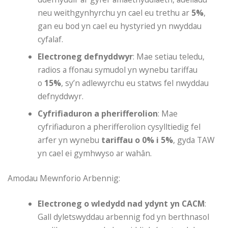
neu weithgynhyrchu yn cael eu trethu ar
5%
,
gan eu bod yn cael eu hystyried yn nwyddau
cyfalaf.
Electroneg defnyddwyr
: Mae setiau teledu,
radios a ffonau symudol yn wynebu tariffau
o
15%
, sy’n adlewyrchu eu statws fel nwyddau
defnyddwyr.
Cyfrifiaduron a pherifferolion
: Mae
cyfrifiaduron a pherifferolion cysylltiedig fel
arfer yn wynebu
tariffau o 0% i 5%
, gyda TAW
yn cael ei gymhwyso ar wahân.
Amodau Mewnforio Arbennig:
Electroneg o wledydd nad ydynt yn CACM
:
Gall dyletswyddau arbennig fod yn berthnasol