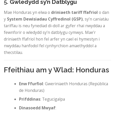
5.
Gwledydd sy’n Datblygu
Mae Honduras yn elwa o
driniaeth tariff ffafriol
o dan
y
System Dewisiadau Cyffredinol (GSP)
, sy’n caniatáu
tariffau is neu fynediad di-doll ar gyfer rhai nwyddau a
fewnforir o wledydd sy’n datblygu cymwys. Mae’r
driniaeth ffafriol hon fel arfer yn cael ei hymestyn i
nwyddau hanfodol fel cynhyrchion amaethyddol a
thecstilau.
Ffeithiau am y Wlad: Honduras
Enw Ffurfiol
: Gweriniaeth Honduras (República
de Honduras)
Prifddinas
: Tegucigalpa
Dinasoedd Mwyaf
: