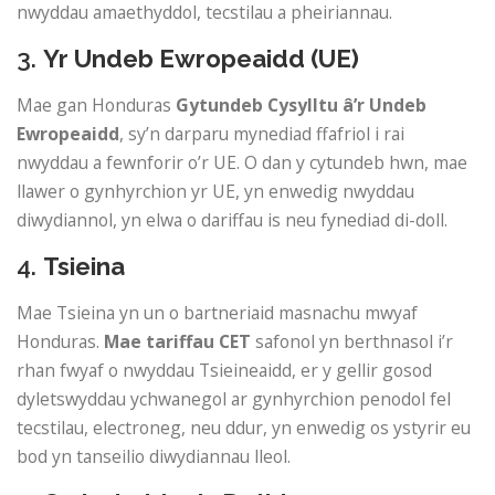
nwyddau amaethyddol, tecstilau a pheiriannau.
3.
Yr Undeb Ewropeaidd (UE)
Mae gan Honduras
Gytundeb Cysylltu â’r Undeb
Ewropeaidd
, sy’n darparu mynediad ffafriol i rai
nwyddau a fewnforir o’r UE. O dan y cytundeb hwn, mae
llawer o gynhyrchion yr UE, yn enwedig nwyddau
diwydiannol, yn elwa o dariffau is neu fynediad di-doll.
4.
Tsieina
Mae Tsieina yn un o bartneriaid masnachu mwyaf
Honduras.
Mae tariffau CET
safonol yn berthnasol i’r
rhan fwyaf o nwyddau Tsieineaidd, er y gellir gosod
dyletswyddau ychwanegol ar gynhyrchion penodol fel
tecstilau, electroneg, neu ddur, yn enwedig os ystyrir eu
bod yn tanseilio diwydiannau lleol.