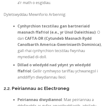
a’r math o esgidiau.
Dyletswyddau Mewnforio Arbennig:
Cynhyrchion tecstilau gan bartneriaid
masnach ffafriol (e.e., yr Unol Daleithiau)
: O
dan
CAFTA-DR (Cytundeb Masnach Rydd
Canolbarth America-Gweriniaeth Dominica)
,
gall rhai cynhyrchion tecstilau fwynhau
mynediad di-doll.
Dillad o wledydd nad ydynt yn wledydd
ffafriol
: Gellir cymhwyso tariffau ychwanegol i
amddiffyn diwydiannau lleol.
2.2.
Peiriannau ac Electroneg
Peiriannau diwydiannol
: Mae peiriannau a
ddefnyddir ar gyfer amaethyddiaeth, adeiladu