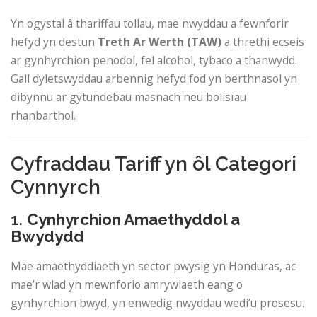
Yn ogystal â thariffau tollau, mae nwyddau a fewnforir
hefyd yn destun
Treth Ar Werth (TAW)
a threthi ecseis
ar gynhyrchion penodol, fel alcohol, tybaco a thanwydd.
Gall dyletswyddau arbennig hefyd fod yn berthnasol yn
dibynnu ar gytundebau masnach neu bolisïau
rhanbarthol.
Cyfraddau Tariff yn ôl Categori
Cynnyrch
1.
Cynhyrchion Amaethyddol a
Bwydydd
Mae amaethyddiaeth yn sector pwysig yn Honduras, ac
mae’r wlad yn mewnforio amrywiaeth eang o
gynhyrchion bwyd, yn enwedig nwyddau wedi’u prosesu.