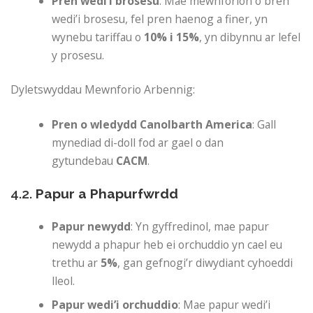
Pren wedi’i brosesu
: Mae mewnforion o bren
wedi’i brosesu, fel pren haenog a finer, yn
wynebu tariffau o
10% i 15%
, yn dibynnu ar lefel
y prosesu.
Dyletswyddau Mewnforio Arbennig:
Pren o wledydd Canolbarth America
: Gall
mynediad di-doll fod ar gael o dan
gytundebau
CACM
.
4.2.
Papur a Phapurfwrdd
Papur newydd
: Yn gyffredinol, mae papur
newydd a phapur heb ei orchuddio yn cael eu
trethu ar
5%
, gan gefnogi’r diwydiant cyhoeddi
lleol.
Papur wedi’i orchuddio
: Mae papur wedi’i