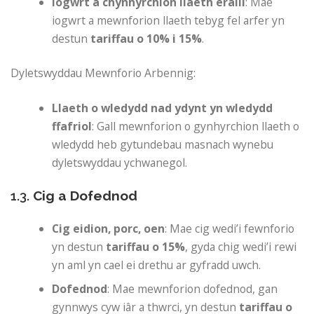
Iogwrt a chynhyrchion llaeth eraill
: Mae
iogwrt a mewnforion llaeth tebyg fel arfer yn
destun
tariffau o 10% i 15%
.
Dyletswyddau Mewnforio Arbennig:
Llaeth o wledydd nad ydynt yn wledydd
ffafriol
: Gall mewnforion o gynhyrchion llaeth o
wledydd heb gytundebau masnach wynebu
dyletswyddau ychwanegol.
1.3.
Cig a Dofednod
Cig eidion, porc, oen
: Mae cig wedi’i fewnforio
yn destun
tariffau o 15%
, gyda chig wedi’i rewi
yn aml yn cael ei drethu ar gyfradd uwch.
Dofednod
: Mae mewnforion dofednod, gan
gynnwys cyw iâr a thwrci, yn destun
tariffau o