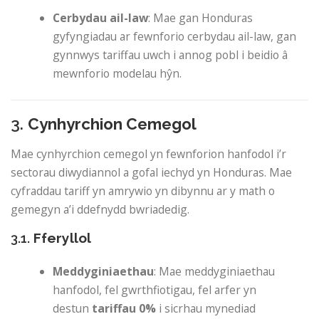
Cerbydau ail-law
: Mae gan Honduras
gyfyngiadau ar fewnforio cerbydau ail-law, gan
gynnwys tariffau uwch i annog pobl i beidio â
mewnforio modelau hŷn.
3.
Cynhyrchion Cemegol
Mae cynhyrchion cemegol yn fewnforion hanfodol i’r
sectorau diwydiannol a gofal iechyd yn Honduras. Mae
cyfraddau tariff yn amrywio yn dibynnu ar y math o
gemegyn a’i ddefnydd bwriadedig.
3.1.
Fferyllol
Meddyginiaethau
: Mae meddyginiaethau
hanfodol, fel gwrthfiotigau, fel arfer yn
destun
tariffau 0%
i sicrhau mynediad