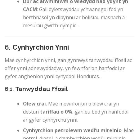
Dur ac alwminiwm o wledydd nad ydynt yn
CACM
: Gall dyletswyddau ychwanegol fod yn
berthnasol yn dibynnu ar bolisïau masnach a
mesurau gwrth-dympio.
6.
Cynhyrchion Ynni
Mae cynhyrchion ynni, gan gynnwys tanwyddau ffosil ac
offer ynni adnewyddadwy, yn fewnforion hanfodol ar
gyfer anghenion ynni cynyddol Honduras.
6.1.
Tanwyddau Ffosil
Olew crai
: Mae mewnforion o olew crai yn
destun
tariffau o 0%
, gan eu bod yn hanfodol
ar gyfer cynhyrchu ynni.
Cynhyrchion petrolewm wedi’u mireinio
: Mae
petrol, diesel, a chynhyrchion wedi’u mireinio