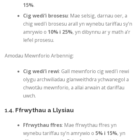
15%
.
Cig wedi’i brosesu
: Mae selsig, darnau oer, a
chig wedi’i brosesu arall yn wynebu tariffau sy’n
amrywio o
10% i 25%
, yn dibynnu ar y math a’r
lefel prosesu.
Amodau Mewnforio Arbennig:
Cig wedi’i rewi
: Gall mewnforio cig wedi’i rewi
olygu archwiliadau glanweithdra ychwanegol a
chwotâu mewnforio, a allai arwain at dariffau
uwch.
1.4.
Ffrwythau a Llysiau
Ffrwythau ffres
: Mae ffrwythau ffres yn
wynebu tariffau sy’n amrywio o
5% i 15%
, yn