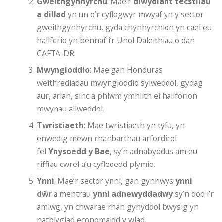
Gweithgynhyrchu
: Mae’r
diwydiant tecstilau
a dillad
yn un o’r cyflogwyr mwyaf yn y sector
gweithgynhyrchu, gyda chynhyrchion yn cael eu
hallforio yn bennaf i’r Unol Daleithiau o dan
CAFTA-DR.
Mwyngloddio
: Mae gan Honduras
weithrediadau mwyngloddio sylweddol, gydag
aur, arian, sinc a phlwm ymhlith ei hallforion
mwynau allweddol.
Twristiaeth
: Mae twristiaeth yn tyfu, yn
enwedig mewn rhanbarthau arfordirol
fel
Ynysoedd y Bae
, sy’n adnabyddus am eu
riffiau cwrel a’u cyfleoedd plymio.
Ynni
: Mae’r sector ynni, gan gynnwys
ynni
dŵr
a mentrau
ynni adnewyddadwy
sy’n dod i’r
amlwg, yn chwarae rhan gynyddol bwysig yn
natblygiad economaidd y wlad.