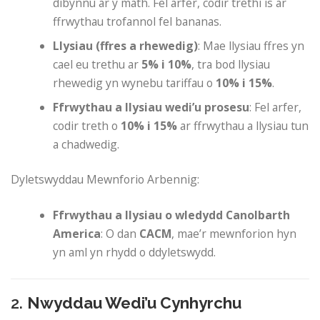
dibynnu ar y math. Fel arfer, codir trethi is ar
ffrwythau trofannol fel bananas.
Llysiau (ffres a rhewedig)
: Mae llysiau ffres yn
cael eu trethu ar
5% i 10%
, tra bod llysiau
rhewedig yn wynebu tariffau o
10% i 15%
.
Ffrwythau a llysiau wedi’u prosesu
: Fel arfer,
codir treth o
10% i 15%
ar ffrwythau a llysiau tun
a chadwedig.
Dyletswyddau Mewnforio Arbennig:
Ffrwythau a llysiau o wledydd Canolbarth
America
: O dan
CACM
, mae’r mewnforion hyn
yn aml yn rhydd o ddyletswydd.
2.
Nwyddau Wedi’u Cynhyrchu