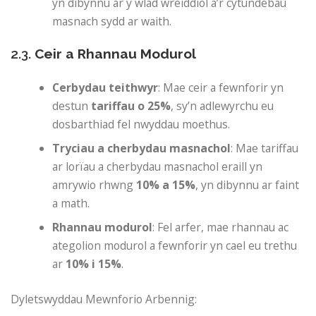
yn dibynnu ar y wlad wreiddiol a’r cytundebau
masnach sydd ar waith.
2.3.
Ceir a Rhannau Modurol
Cerbydau teithwyr
: Mae ceir a fewnforir yn
destun
tariffau o 25%
, sy’n adlewyrchu eu
dosbarthiad fel nwyddau moethus.
Tryciau a cherbydau masnachol
: Mae tariffau
ar lorïau a cherbydau masnachol eraill yn
amrywio rhwng
10% a 15%
, yn dibynnu ar faint
a math.
Rhannau modurol
: Fel arfer, mae rhannau ac
ategolion modurol a fewnforir yn cael eu trethu
ar
10% i 15%
.
Dyletswyddau Mewnforio Arbennig: