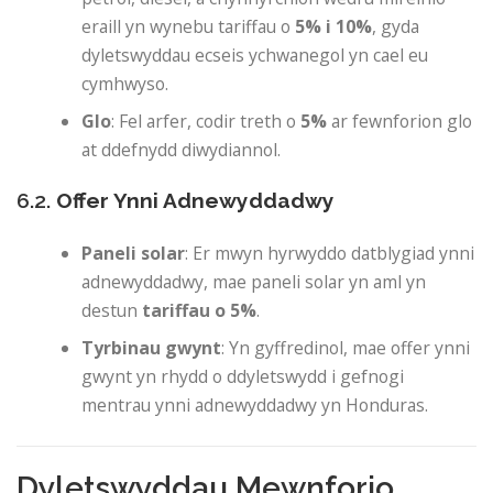
eraill yn wynebu tariffau o
5% i 10%
, gyda
dyletswyddau ecseis ychwanegol yn cael eu
cymhwyso.
Glo
: Fel arfer, codir treth o
5%
ar fewnforion glo
at ddefnydd diwydiannol.
6.2.
Offer Ynni Adnewyddadwy
Paneli solar
: Er mwyn hyrwyddo datblygiad ynni
adnewyddadwy, mae paneli solar yn aml yn
destun
tariffau o 5%
.
Tyrbinau gwynt
: Yn gyffredinol, mae offer ynni
gwynt yn rhydd o ddyletswydd i gefnogi
mentrau ynni adnewyddadwy yn Honduras.
Dyletswyddau Mewnforio