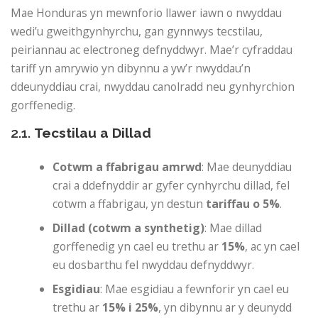
Mae Honduras yn mewnforio llawer iawn o nwyddau
wedi’u gweithgynhyrchu, gan gynnwys tecstilau,
peiriannau ac electroneg defnyddwyr. Mae’r cyfraddau
tariff yn amrywio yn dibynnu a yw’r nwyddau’n
ddeunyddiau crai, nwyddau canolradd neu gynhyrchion
gorffenedig.
2.1.
Tecstilau a Dillad
Cotwm a ffabrigau amrwd
: Mae deunyddiau
crai a ddefnyddir ar gyfer cynhyrchu dillad, fel
cotwm a ffabrigau, yn destun
tariffau o 5%
.
Dillad (cotwm a synthetig)
: Mae dillad
gorffenedig yn cael eu trethu ar
15%
, ac yn cael
eu dosbarthu fel nwyddau defnyddwyr.
Esgidiau
: Mae esgidiau a fewnforir yn cael eu
trethu ar
15% i 25%
, yn dibynnu ar y deunydd