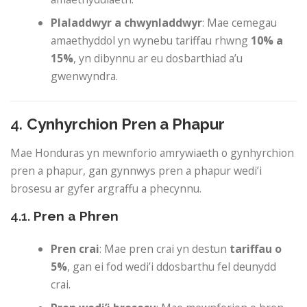
Plaladdwyr a chwynladdwyr
: Mae cemegau
amaethyddol yn wynebu tariffau rhwng
10% a
15%
, yn dibynnu ar eu dosbarthiad a’u
gwenwyndra.
4.
Cynhyrchion Pren a Phapur
Mae Honduras yn mewnforio amrywiaeth o gynhyrchion
pren a phapur, gan gynnwys pren a phapur wedi’i
brosesu ar gyfer argraffu a phecynnu.
4.1.
Pren a Phren
Pren crai
: Mae pren crai yn destun
tariffau o
5%
, gan ei fod wedi’i ddosbarthu fel deunydd
crai.