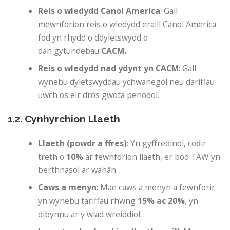
Reis o wledydd Canol America
: Gall
mewnforion reis o wledydd eraill Canol America
fod yn rhydd o ddyletswydd o
dan gytundebau
CACM.
Reis o wledydd nad ydynt yn CACM
: Gall
wynebu dyletswyddau ychwanegol neu dariffau
uwch os eir dros gwota penodol.
1.2.
Cynhyrchion Llaeth
Llaeth (powdr a ffres)
: Yn gyffredinol, codir
treth o
10%
ar fewnforion llaeth, er bod TAW yn
berthnasol ar wahân.
Caws a menyn
: Mae caws a menyn a fewnforir
yn wynebu tariffau rhwng
15% ac 20%
, yn
dibynnu ar y wlad wreiddiol.