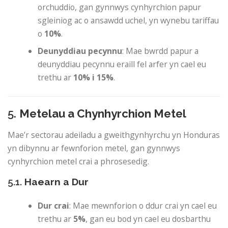
orchuddio, gan gynnwys cynhyrchion papur
sgleiniog ac o ansawdd uchel, yn wynebu tariffau
o
10%
.
Deunyddiau pecynnu
: Mae bwrdd papur a
deunyddiau pecynnu eraill fel arfer yn cael eu
trethu ar
10% i 15%
.
5.
Metelau a Chynhyrchion Metel
Mae’r sectorau adeiladu a gweithgynhyrchu yn Honduras
yn dibynnu ar fewnforion metel, gan gynnwys
cynhyrchion metel crai a phrosesedig.
5.1.
Haearn a Dur
Dur crai
: Mae mewnforion o ddur crai yn cael eu
trethu ar
5%
, gan eu bod yn cael eu dosbarthu