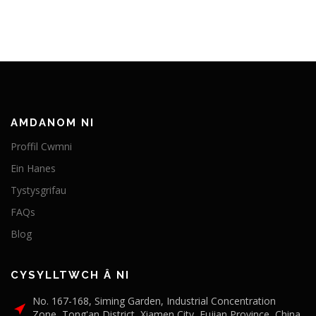
AMDANOM NI
Proffil Cwmni
Ein Hanes
Tystysgrifau
FAQs
Blog
CYSYLLTWCH Â NI
No. 167-168, Siming Garden, Industrial Concentration
Zone, Tong'an District, Xiamen City, Fujian Province, China