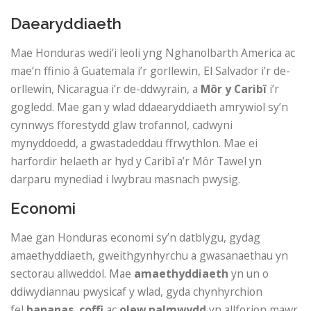
Daearyddiaeth
Mae Honduras wedi’i leoli yng Nghanolbarth America ac
mae’n ffinio â Guatemala i’r gorllewin, El Salvador i’r de-
orllewin, Nicaragua i’r de-ddwyrain, a
Môr y Caribî
i’r
gogledd. Mae gan y wlad ddaearyddiaeth amrywiol sy’n
cynnwys fforestydd glaw trofannol, cadwyni
mynyddoedd, a gwastadeddau ffrwythlon. Mae ei
harfordir helaeth ar hyd y Caribî a’r Môr Tawel yn
darparu mynediad i lwybrau masnach pwysig.
Economi
Mae gan Honduras economi sy’n datblygu, gydag
amaethyddiaeth, gweithgynhyrchu a gwasanaethau yn
sectorau allweddol. Mae
amaethyddiaeth
yn un o
ddiwydiannau pwysicaf y wlad, gyda chynhyrchion
fel
bananas
,
coffi
ac
olew palmwydd
yn allforion mawr.