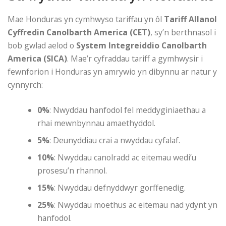
Mae Honduras yn cymhwyso tariffau yn ôl
Tariff Allanol
Cyffredin Canolbarth America (CET)
, sy’n berthnasol i
bob gwlad aelod o
System Integreiddio Canolbarth
America (SICA)
. Mae’r cyfraddau tariff a gymhwysir i
fewnforion i Honduras yn amrywio yn dibynnu ar natur y
cynnyrch:
0%
: Nwyddau hanfodol fel meddyginiaethau a
rhai mewnbynnau amaethyddol.
5%
: Deunyddiau crai a nwyddau cyfalaf.
10%
: Nwyddau canolradd ac eitemau wedi’u
prosesu’n rhannol.
15%
: Nwyddau defnyddwyr gorffenedig.
25%
: Nwyddau moethus ac eitemau nad ydynt yn
hanfodol.