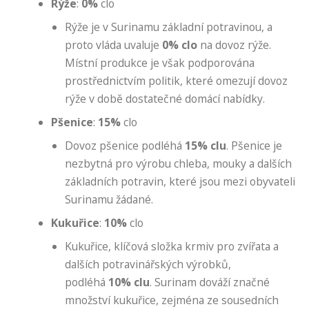
Rýže
:
0%
clo
Rýže je v Surinamu základní potravinou, a
proto vláda uvaluje
0% clo
na dovoz rýže.
Místní produkce je však podporována
prostřednictvím politik, které omezují dovoz
rýže v době dostatečné domácí nabídky.
Pšenice
:
15%
clo
Dovoz pšenice podléhá
15% clu
. Pšenice je
nezbytná pro výrobu chleba, mouky a dalších
základních potravin, které jsou mezi obyvateli
Surinamu žádané.
Kukuřice
:
10%
clo
Kukuřice, klíčová složka krmiv pro zvířata a
dalších potravinářských výrobků,
podléhá
10% clu
. Surinam dováží značné
množství kukuřice, zejména ze sousedních