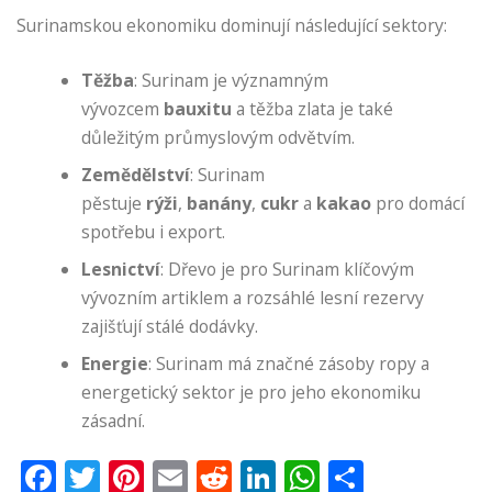
Surinamskou ekonomiku dominují následující sektory:
Těžba
: Surinam je významným
vývozcem
bauxitu
a těžba zlata je také
důležitým průmyslovým odvětvím.
Zemědělství
: Surinam
pěstuje
rýži
,
banány
,
cukr
a
kakao
pro domácí
spotřebu i export.
Lesnictví
: Dřevo je pro Surinam klíčovým
vývozním artiklem a rozsáhlé lesní rezervy
zajišťují stálé dodávky.
Energie
: Surinam má značné zásoby ropy a
energetický sektor je pro jeho ekonomiku
zásadní.
Facebook
Twitter
Pinterest
Email
Reddit
LinkedIn
WhatsApp
Share