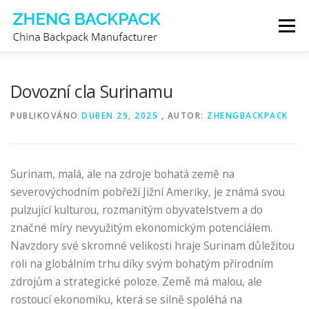
Přeskočit
Menu
na
obsah
VÝROBCE BATOHŮ
O NÁS
KONTAKTUJTE NÁS
Dovozní cla Surinamu
PUBLIKOVÁNO
DUBEN 29, 2025
, AUTOR:
ZHENGBACKPACK
Surinam, malá, ale na zdroje bohatá země na
severovýchodním pobřeží Jižní Ameriky, je známá svou
pulzující kulturou, rozmanitým obyvatelstvem a do
značné míry nevyužitým ekonomickým potenciálem.
Navzdory své skromné ​​velikosti hraje Surinam důležitou
roli na globálním trhu díky svým bohatým přírodním
zdrojům a strategické poloze. Země má malou, ale
rostoucí ekonomiku, která se silně spoléhá na