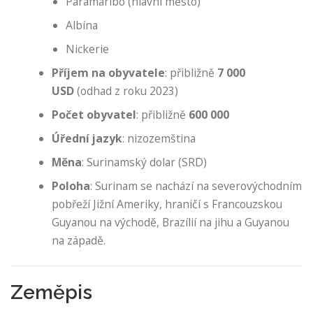
Paramaribo (hlavní město)
Albína
Nickerie
Příjem na obyvatele
: přibližně
7 000
USD
(odhad z roku 2023)
Počet obyvatel
: přibližně
600 000
Úřední jazyk
: nizozemština
Měna
: Surinamský dolar (SRD)
Poloha
: Surinam se nachází na severovýchodním
pobřeží Jižní Ameriky, hraničí s Francouzskou
Guyanou na východě, Brazílií na jihu a Guyanou
na západě.
Zeměpis