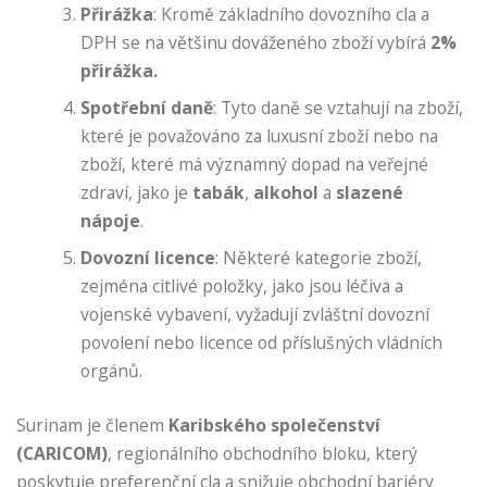
Přirážka
: Kromě základního dovozního cla a
DPH se na většinu dováženého zboží vybírá
2%
přirážka.
Spotřební daně
: Tyto daně se vztahují na zboží,
které je považováno za luxusní zboží nebo na
zboží, které má významný dopad na veřejné
zdraví, jako je
tabák
,
alkohol
a
slazené
nápoje
.
Dovozní licence
: Některé kategorie zboží,
zejména citlivé položky, jako jsou léčiva a
vojenské vybavení, vyžadují zvláštní dovozní
povolení nebo licence od příslušných vládních
orgánů.
Surinam je členem
Karibského společenství
(CARICOM)
, regionálního obchodního bloku, který
poskytuje preferenční cla a snižuje obchodní bariéry