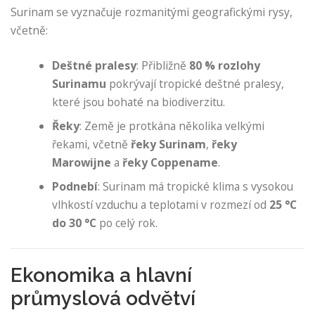
Surinam se vyznačuje rozmanitými geografickými rysy,
včetně:
Deštné pralesy
: Přibližně
80 % rozlohy
Surinamu
pokrývají tropické deštné pralesy,
které jsou bohaté na biodiverzitu.
Řeky
: Země je protkána několika velkými
řekami, včetně
řeky Surinam
,
řeky
Marowijne
a
řeky Coppename
.
Podnebí
: Surinam má tropické klima s vysokou
vlhkostí vzduchu a teplotami v rozmezí od
25 °C
do 30 °C
po celý rok.
Ekonomika a hlavní
průmyslová odvětví