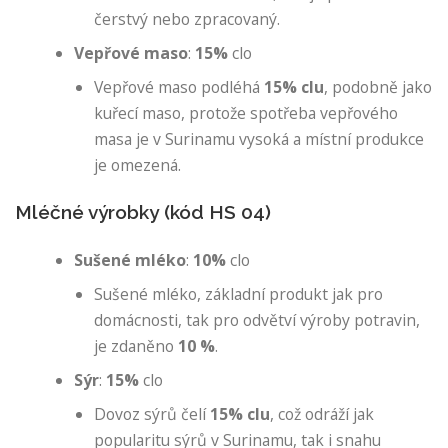
čerstvý nebo zpracovaný.
Vepřové maso
:
15%
clo
Vepřové maso podléhá
15% clu
, podobně jako
kuřecí maso, protože spotřeba vepřového
masa je v Surinamu vysoká a místní produkce
je omezená.
Mléčné výrobky (kód HS 04)
Sušené mléko
:
10%
clo
Sušené mléko, základní produkt jak pro
domácnosti, tak pro odvětví výroby potravin,
je zdaněno
10 %
.
Sýr
:
15%
clo
Dovoz sýrů čelí
15% clu
, což odráží jak
popularitu sýrů v Surinamu, tak i snahu