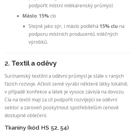
podpořit místní mlékárenský průmysl.
Máslo
:
15%
clo
Stejně jako sýr, i máslo podléhá
15% clu
na
podporu místních producentů mléčných
výrobků.
2.
Textil a oděvy
Surinamský textilní a oděvní průmysl je stále v raných
fázích rozvoje. Ačkoli země vyrábí některé látky lokálně,
v případě konfekce a látek je vysoce závislá na dovozu.
Cla na textil mají za cíl podpořit rozvíjející se oděvní
sektor a zároveň poskytnout spotřebitelům cenově
dostupné oblečení.
Tkaniny (kód HS 52, 54)