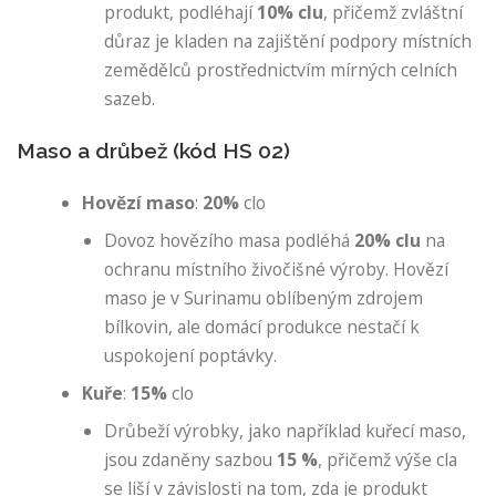
produkt, podléhají
10% clu
, přičemž zvláštní
důraz je kladen na zajištění podpory místních
zemědělců prostřednictvím mírných celních
sazeb.
Maso a drůbež (kód HS 02)
Hovězí maso
:
20%
clo
Dovoz hovězího masa podléhá
20% clu
na
ochranu místního živočišné výroby. Hovězí
maso je v Surinamu oblíbeným zdrojem
bílkovin, ale domácí produkce nestačí k
uspokojení poptávky.
Kuře
:
15%
clo
Drůbeží výrobky, jako například kuřecí maso,
jsou zdaněny sazbou
15 %
, přičemž výše cla
se liší v závislosti na tom, zda je produkt