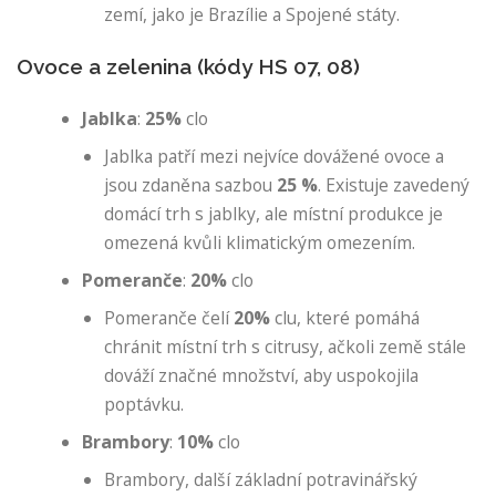
zemí, jako je Brazílie a Spojené státy.
Ovoce a zelenina (kódy HS 07, 08)
Jablka
:
25%
clo
Jablka patří mezi nejvíce dovážené ovoce a
jsou zdaněna sazbou
25 %
. Existuje zavedený
domácí trh s jablky, ale místní produkce je
omezená kvůli klimatickým omezením.
Pomeranče
:
20%
clo
Pomeranče čelí
20%
clu, které pomáhá
chránit místní trh s citrusy, ačkoli země stále
dováží značné množství, aby uspokojila
poptávku.
Brambory
:
10%
clo
Brambory, další základní potravinářský