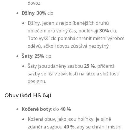
dovoz.
Džíny
:
30%
clo
Džíny, jeden z nejoblíbenějších druhů
oblečení pro volný čas, podléhají
30%
clu.
Toto vyšší clo pomáhá chránit místní výrobce
oděvů, ačkoli dovoz zůstává nezbytný.
Šaty
:
25%
clo
Šaty jsou zdaněny sazbou
25 %
, přičemž
sazby se liší v závislosti na látce a složitosti
designu.
Obuv (kód HS 64)
Kožené boty
: clo
40 %
Kožená obuv, jako jsou holínky, je silně
zdaněna sazbou
40 %,
aby se chránil místní