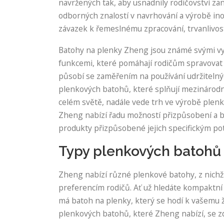
navržených tak, aby usnadnily rodičovství z
odborných znalostí v navrhování a výrobě in
závazek k řemeslnému zpracování, trvanlivost
Batohy na plenky Zheng jsou známé svými vy
funkcemi, které pomáhají rodičům spravovat n
působí se zaměřením na používání udržitelný
plenkových batohů, které splňují mezinárodn
celém světě, nadále vede trh ve výrobě plenk
Zheng nabízí řadu možností přizpůsobení a br
produkty přizpůsobené jejich specifickým po
Typy plenkových batohů
Zheng nabízí různé plenkové batohy, z nichž
preferencím rodičů. Ať už hledáte kompaktní 
má batoh na plenky, který se hodí k vašemu ž
plenkových batohů, které Zheng nabízí, se zd