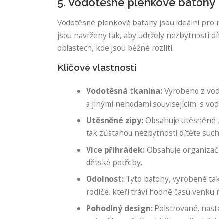
5. Vodotěsné plenkové batohy
Vodotěsné plenkové batohy jsou ideální pro ro
jsou navrženy tak, aby udržely nezbytnosti dí
oblastech, kde jsou běžné rozlití.
Klíčové vlastnosti
Vodotěsná tkanina:
Vyrobeno z vodě
a jinými nehodami souvisejícími s vod
Utěsněné zipy:
Obsahuje utěsněné zip
tak zůstanou nezbytnosti dítěte suc
Více přihrádek:
Obsahuje organizační
dětské potřeby.
Odolnost:
Tyto batohy, vyrobené tak,
rodiče, kteří tráví hodně času venku
Pohodlný design:
Polstrované, nasta