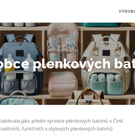
VÝROB
obce plenkových ba
tablovala jako přední výrobce plenkových batohů v Číně.
kvalitních, funkčních a stylových plenkových batohů