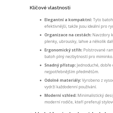
Klíčové vlastnosti
Elegantní a kompaktní:
Tyto batoh
efektivnější, takže jsou ideální pro r
Organizace na cestách:
Navzdory ko
plenky, ubrousky, lahve a několik dal
Ergonomický střih:
Polstrované rame
batoh plný nezbytností pro miminko
Snadný přístup:
Jednoduché, dobře o
nejpotřebnějším předmětům.
Odolné materiály:
Vyrobeno z vysoce
vydrží každodenní používání.
Moderní vzhled:
Minimalistický desig
moderní rodiče, kteří preferují styl