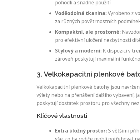
pohodlí a snadné použití.
Voděodolná tkanina:
Vyrobeno z vod
za různých povětrnostních podmínek
Kompaktní, ale prostorné:
Navzdory
pro efektivní uložení nezbytností dítě
Stylový a moderní:
K dispozici v tr
zároveň poskytují maximální funkčno
3. Velkokapacitní plenkové bat
Velkokapacitní plenkové batohy jsou navrženy 
výlety nebo na přenášení dalšího vybavení, jak
poskytují dostatek prostoru pro všechny nezby
Klíčové vlastnosti
Extra úložný prostor:
S většími při
vše, co by rodiče mohli potřebovat n