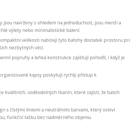
y jsou navrženy s ohledem na jednoduchost, jsou menší a
ychlé výlety nebo minimalistické balení.
mpaktní velikosti nabízejí tyto batohy dostatek prostoru pr
ších nezbytných věcí.
nní popruhy a lehká konstrukce zajišťují pohodlí, i když je
.
rganizované kapsy poskytují rychlý přístup k
 kvalitních, voděodolných tkanin, které zajistí, že batoh
n s čistými liniemi a neutrálními barvami, který osloví
ovou, funkční tašku bez nadměrného objemu.