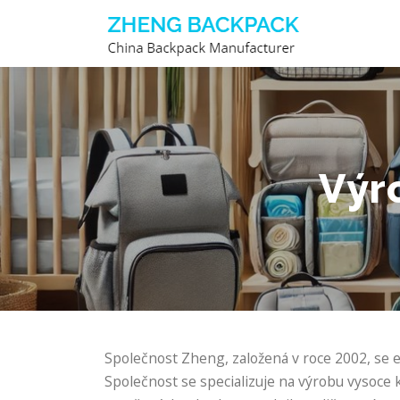
Přeskočit
na
obsah
Výr
Společnost Zheng, založená v roce 2002, se e
Společnost se specializuje na výrobu vysoce 