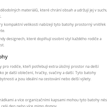
ěodolných materiálů, které chrání obsah a udržují jej v such
.
 kompaktní velikosti nabízejí tyto batohy prostorný vnitřek
te.
endy designech, které doplňují osobní styl každého rodiče a
st.
ohy
pro rodiče, kteří potřebují extra úložný prostor na delší
o je další oblečení, hračky, svačiny a další. Tyto batohy
tnosti a jsou ideální na cestování nebo delší výlety.
hrádkami a více organizačními kapsami mohou tyto batohy nés
a celý den nebo více mimo domov.