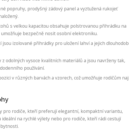
né popruhy, prodyšný zádový panel a vyztužená rukojeť
 naložený.
hů s velkou kapacitou obsahuje polstrovanou přihrádku na
 umožňuje bezpečně nosit osobní elektroniku.
 jsou izolované přihrádky pro uložení lahví a jejich dlouhodo
z odolných vysoce kvalitních materiálů a jsou navrženy tak,
ždodenního používání.
pozici v různých barvách a vzorech, což umožňuje rodičům naj
ohy
 pro rodiče, kteří preferují elegantní, kompaktní variantu,
deální na rychlé výlety nebo pro rodiče, kteří rádi cestují
bytnosti.