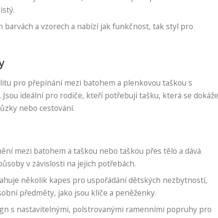
istý.
h barvách a vzorech a nabízí jak funkčnost, tak styl pro
y
bilitu pro přepínání mezi batohem a plenkovou taškou s
u ideální pro rodiče, kteří potřebují tašku, která se dokáž
hůzky nebo cestování.
ní mezi batohem a taškou nebo taškou přes tělo a dává
ůsoby v závislosti na jejich potřebách.
huje několik kapes pro uspořádání dětských nezbytností,
sobní předměty, jako jsou klíče a peněženky.
n s nastavitelnými, polstrovanými ramenními popruhy pro