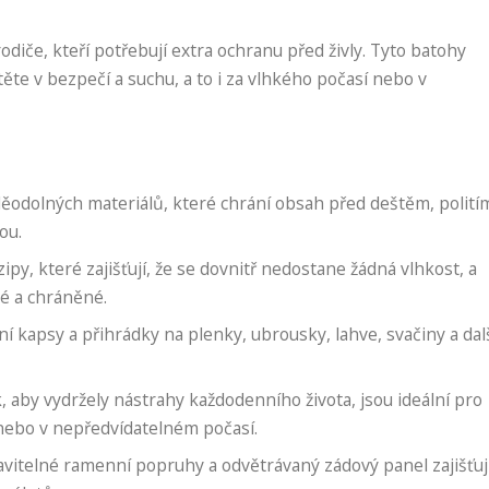
diče, kteří potřebují extra ochranu před živly. Tyto batohy
těte v bezpečí a suchu, a to i za vlhkého počasí nebo v
odolných materiálů, které chrání obsah před deštěm, polití
ou.
y, které zajišťují, že se dovnitř nedostane žádná vlhkost, a
hé a chráněné.
 kapsy a přihrádky na plenky, ubrousky, lahve, svačiny a dal
 aby vydržely nástrahy každodenního života, jsou ideální pro
 nebo v nepředvídatelném počasí.
vitelné ramenní popruhy a odvětrávaný zádový panel zajišťuj