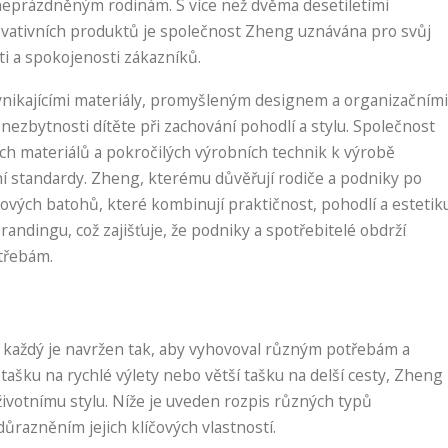
aneprázdněným rodinám. S více než dvěma desetiletími
ovativních produktů je společnost Zheng uznávána pro svůj
i a spokojenosti zákazníků.
nikajícími materiály, promyšleným designem a organizačními
ezbytnosti dítěte při zachování pohodlí a stylu. Společnost
ch materiálů a pokročilých výrobních technik k výrobě
í standardy. Zheng, kterému důvěřují rodiče a podniky po
ových batohů, které kombinují praktičnost, pohodlí a estetiku
andingu, což zajišťuje, že podniky a spotřebitelé obdrží
třebám.
 každý je navržen tak, aby vyhovoval různým potřebám a
tašku na rychlé výlety nebo větší tašku na delší cesty, Zheng
ivotnímu stylu. Níže je uveden rozpis různých typů
ůrazněním jejich klíčových vlastností.