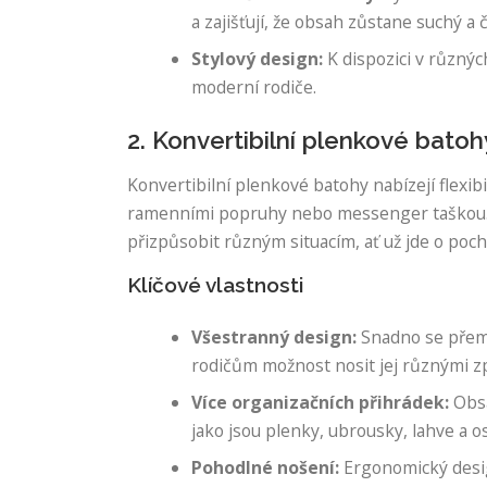
a zajišťují, že obsah zůstane suchý a č
Stylový design:
K dispozici v různýc
moderní rodiče.
2. Konvertibilní plenkové batoh
Konvertibilní plenkové batohy nabízejí flexi
ramenními popruhy nebo messenger taškou. Jso
přizpůsobit různým situacím, ať už jde o poc
Klíčové vlastnosti
Všestranný design:
Snadno se přemě
rodičům možnost nosit jej různými zp
Více organizačních přihrádek:
Obsa
jako jsou plenky, ubrousky, lahve a o
Pohodlné nošení:
Ergonomický desig