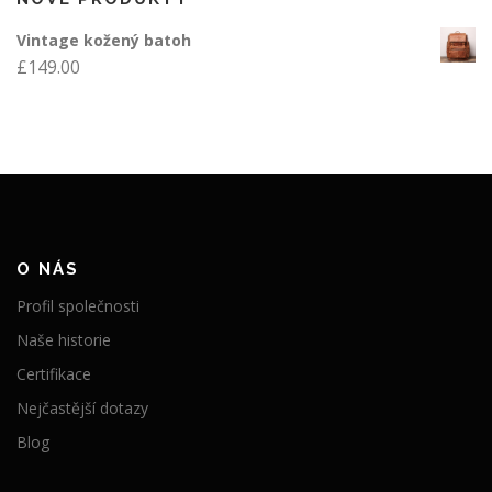
Vintage kožený batoh
£
149.00
O NÁS
Profil společnosti
Naše historie
Certifikace
Nejčastější dotazy
Blog