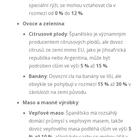
speciální rýži, se mohou vztahovat cla v
rozmezí od
0 %
do
12 %
.
Ovoce a zelenina
:
Citrusové plody
: Španělsko je významným
producentem citrusových plodů, ale dovoz
citrusů ze zemí mimo EU, jako je Jihoafrická
republika nebo Argentina, může být
podroben clům ve výši
5 %
až
15 %
.
Banány
: Dovozní cla na banány se liší, ale
obvykle se pohybují v rozmezí
15 %
až
30 %
v
závislosti na zemi původu.
Maso a masné výrobky
:
Vepřové maso
: Španělsko má rozsáhlý
domácí průmysl s vepřovým masem, takže
dovoz vepřového masa podléhá clům ve výši
5
% až 10 %
, ačkoli tyto sazby se mohou lišit v