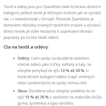
Textil a oděvy jsou pro Španělsko další kritickou dovozní
kategorií, jelikož země je klíčovým hráčem jak ve výrobě,
tak i v maloobchodě v Evropě. Přestože Španělsko je
domovem několika známých textilních značek a výrobců,
dovoz textilu je stále nezbytný k uspokojení domácí
poptávky po široké škále oděvů.
Cla na textil a oděvy:
Oděvy
: Celní sazby na dovážené oblečení,
včetně oděvů jako trička, kalhoty a šaty, se
obvykle pohybují ve výši
12 % až 20 %
. U
konkrétních kategorií oděvů (např. vlněných
nebo syntetických) se sazby mohou lišit.
Obuv
: Dovážená obuv obvykle podléhá clu ve
výši
15 % až 30 %
v závislosti na materiálu (kůže,
guma, syntetika) a typu výrobku.