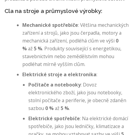
Cla na stroje a průmyslové výrobky:
Mechanické spotřebiče
: Většina mechanických
zařízení a strojů, jako jsou čerpadla, motory a
mechanická zařízení, podléhá clům ve výši
0
%
až
5 %
. Produkty související s energetikou,
stavebnictvím nebo zemědělstvím mohou
podléhat mírně vyšším clům.
Elektrické stroje a elektronika
:
Počítače a notebooky
: Dovoz
elektronického zboží, jako jsou notebooky,
stolní počítače a periferie, je obecně zdaněn
sazbou
0 %
až
5 %
.
Elektrické spotřebiče
: Na elektrické domácí
spotřebiče, jako jsou ledničky, klimatizace a
pračky, se mohou vztahovat sazby ve výši
5