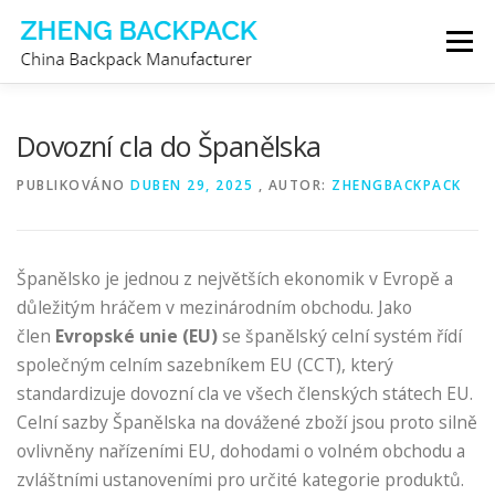
Přeskočit
Menu
na
obsah
VÝROBCE BATOHŮ
O NÁS
KONTAKTUJTE NÁS
Dovozní cla do Španělska
PUBLIKOVÁNO
DUBEN 29, 2025
, AUTOR:
ZHENGBACKPACK
Španělsko je jednou z největších ekonomik v Evropě a
důležitým hráčem v mezinárodním obchodu. Jako
člen
Evropské unie (EU)
se španělský celní systém řídí
společným celním sazebníkem EU (CCT), který
standardizuje dovozní cla ve všech členských státech EU.
Celní sazby Španělska na dovážené zboží jsou proto silně
ovlivněny nařízeními EU, dohodami o volném obchodu a
zvláštními ustanoveními pro určité kategorie produktů.