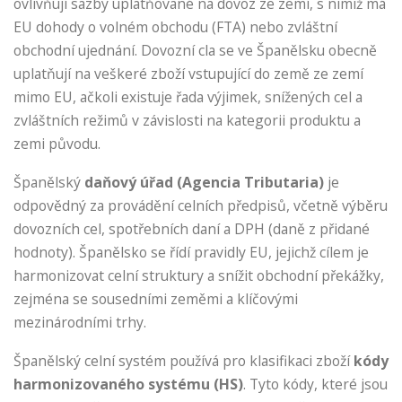
ovlivňují sazby uplatňované na dovoz ze zemí, s nimiž má
EU dohody o volném obchodu (FTA) nebo zvláštní
obchodní ujednání. Dovozní cla se ve Španělsku obecně
uplatňují na veškeré zboží vstupující do země ze zemí
mimo EU, ačkoli existuje řada výjimek, snížených cel a
zvláštních režimů v závislosti na kategorii produktu a
zemi původu.
Španělský
daňový úřad (Agencia Tributaria)
je
odpovědný za provádění celních předpisů, včetně výběru
dovozních cel, spotřebních daní a DPH (daně z přidané
hodnoty). Španělsko se řídí pravidly EU, jejichž cílem je
harmonizovat celní struktury a snížit obchodní překážky,
zejména se sousedními zeměmi a klíčovými
mezinárodními trhy.
Španělský celní systém používá pro klasifikaci zboží
kódy
harmonizovaného systému (HS)
. Tyto kódy, které jsou