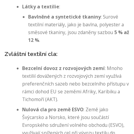
Látky a textilie
:
Bavlněné a syntetické tkaniny
: Surové
textilní materiály, jako je bavlna, polyester a
směsové tkaniny, jsou zdaněny sazbou
5 % až
12 %
.
Zvláštní textilní cla:
Bezcelní dovoz z rozvojových zemí
: Mnoho
textilií dovážených z rozvojových zemí využívá
preferenčních sazeb nebo bezcelního přístupu v
rámci dohod EU se zeměmi Afriky, Karibiku a
Tichomoří (AKT).
Nulová cla pro země ESVO
: Země jako
Švýcarsko a Norsko, které jsou součástí
Evropského sdružení volného obchodu (ESVO),
využívají snížených cel při vývozu textilu do