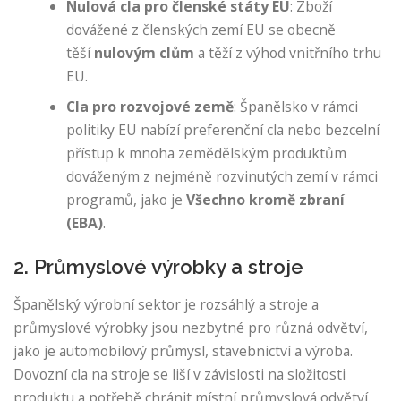
Nulová cla pro členské státy EU
: Zboží
dovážené z členských zemí EU se obecně
těší
nulovým clům
a těží z výhod vnitřního trhu
EU.
Cla pro rozvojové země
: Španělsko v rámci
politiky EU nabízí preferenční cla nebo bezcelní
přístup k mnoha zemědělským produktům
dováženým z nejméně rozvinutých zemí v rámci
programů, jako je
Všechno kromě zbraní
(EBA)
.
2. Průmyslové výrobky a stroje
Španělský výrobní sektor je rozsáhlý a stroje a
průmyslové výrobky jsou nezbytné pro různá odvětví,
jako je automobilový průmysl, stavebnictví a výroba.
Dovozní cla na stroje se liší v závislosti na složitosti
produktu a potřebě chránit místní průmyslová odvětví.