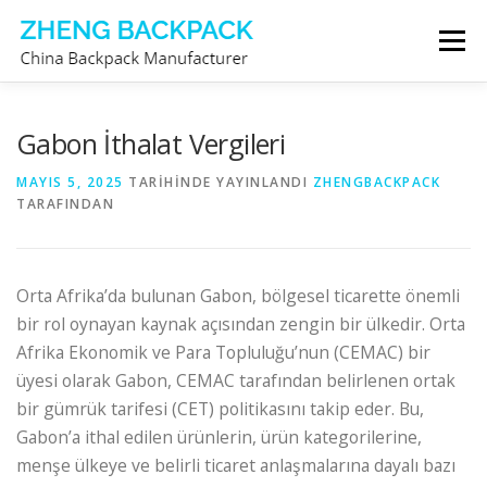
İçeriğe
Menü
geç
SIRT ÇANTASI ÜRETICISI
HAKKIMIZDA
Gabon İthalat Vergileri
MAYIS 5, 2025
TARIHINDE YAYINLANDI
ZHENGBACKPACK
TARAFINDAN
BIZE ULAŞIN
Orta Afrika’da bulunan Gabon, bölgesel ticarette önemli
bir rol oynayan kaynak açısından zengin bir ülkedir. Orta
Afrika Ekonomik ve Para Topluluğu’nun (CEMAC) bir
üyesi olarak Gabon, CEMAC tarafından belirlenen ortak
bir gümrük tarifesi (CET) politikasını takip eder. Bu,
Gabon’a ithal edilen ürünlerin, ürün kategorilerine,
menşe ülkeye ve belirli ticaret anlaşmalarına dayalı bazı