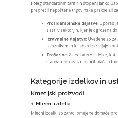
Poleg standardnih tarifnih stopenj lahko Ga
preprečil nepoštene trgovinske prakse ali zaš
Protidampinške dajatve
: Uporablj
zlasti v sektorjih, kjer je ogrožena d
Izravnalne dajatve
: Uvedene so za 
izvoznikom in ki lahko izkrivljajo ko
Trošarine
: Za nekatere izdelke, kot
standardnih uvoznih tarif plačajo tudi
Kategorije izdelkov in us
Kmetijski proizvodi
1. Mlečni izdelki
Mlečni izdelki so zaradi omejene domače pro