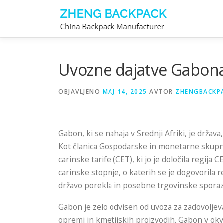
Preskoči
na
vsebino
Uvozne dajatve Gabon
OBJAVLJENO
MAJ 14, 2025
AVTOR
ZHENGBACKP
Gabon, ki se nahaja v Srednji Afriki, je država
Kot članica Gospodarske in monetarne skupno
carinske tarife (CET), ki jo je določila regij
carinske stopnje, o katerih se je dogovorila 
državo porekla in posebne trgovinske spora
Gabon je zelo odvisen od uvoza za zadovolje
opremi in kmetijskih proizvodih. Gabon v okvi