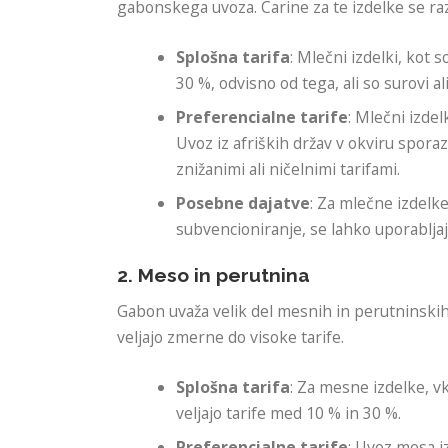
gabonskega uvoza. Carine za te izdelke se razl
Splošna tarifa
: Mlečni izdelki, kot 
30 %, odvisno od tega, ali so surovi al
Preferencialne tarife
: Mlečni izdel
Uvoz iz afriških držav v okviru spor
znižanimi ali ničelnimi tarifami.
Posebne dajatve
: Za mlečne izdelke
subvencioniranje, se lahko uporablja
2. Meso in perutnina
Gabon uvaža velik del mesnih in perutninskih
veljajo zmerne do visoke tarife.
Splošna tarifa
: Za mesne izdelke, v
veljajo tarife med 10 % in 30 %.
Preferencialne tarife
: Uvoz mesa i