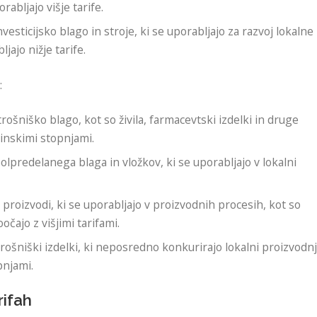
orabljajo višje tarife.
investicijsko blago in stroje, ki se uporabljajo za razvoj lokalne
jajo nižje tarife.
:
rošniško blago, kot so živila, farmacevtski izdelki in druge
rinskimi stopnjami.
polpredelanega blaga in vložkov, ki se uporabljajo v lokalni
 proizvodi, ki se uporabljajo v proizvodnih procesih, kot so
očajo z višjimi tarifami.
rošniški izdelki, ki neposredno konkurirajo lokalni proizvodnj
pnjami.
rifah