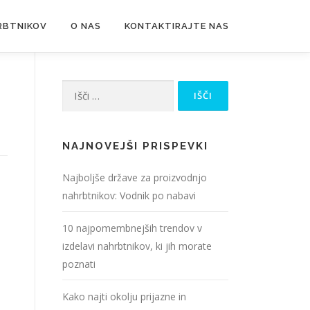
RBTNIKOV
O NAS
KONTAKTIRAJTE NAS
Išči:
NAJNOVEJŠI PRISPEVKI
Najboljše države za proizvodnjo
nahrbtnikov: Vodnik po nabavi
10 najpomembnejših trendov v
izdelavi nahrbtnikov, ki jih morate
poznati
Kako najti okolju prijazne in