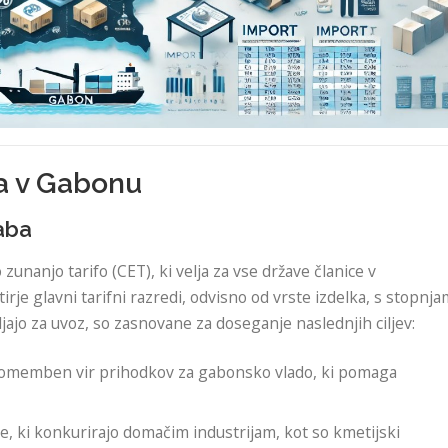
ra v Gabonu
raba
nanjo tarifo (CET), ki velja za vse države članice v
irje glavni tarifni razredi, odvisno od vrste izdelka, s stopnja
jajo za uvoz, so zasnovane za doseganje naslednjih ciljev:
 pomemben vir prihodkov za gabonsko vlado, ki pomaga
ke, ki konkurirajo domačim industrijam, kot so kmetijski