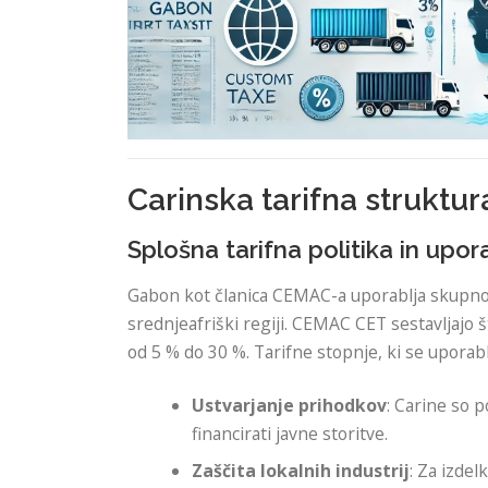
Carinska tarifna struktu
Splošna tarifna politika in upo
Gabon kot članica CEMAC-a uporablja skupno zu
srednjeafriški regiji. CEMAC CET sestavljajo št
od 5 % do 30 %. Tarifne stopnje, ki se uporabl
Ustvarjanje prihodkov
: Carine so
financirati javne storitve.
Zaščita lokalnih industrij
: Za izdel