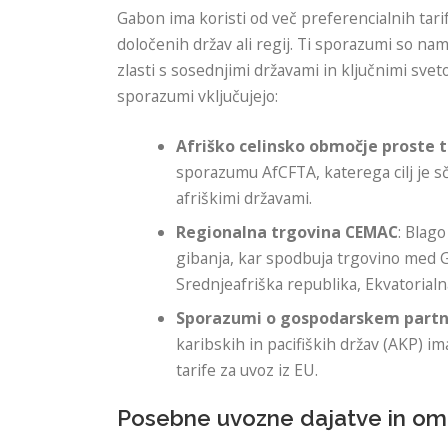
Gabon ima koristi od več preferencialnih tarif
določenih držav ali regij. Ti sporazumi so n
zlasti s sosednjimi državami in ključnimi sveto
sporazumi vključujejo:
Afriško celinsko območje proste 
sporazumu AfCFTA, katerega cilj je s
afriškimi državami.
Regionalna trgovina CEMAC
: Blag
gibanja, kar spodbuja trgovino med 
Srednjeafriška republika, Ekvatorial
Sporazumi o gospodarskem partne
karibskih in pacifiških držav (AKP) i
tarife za uvoz iz EU.
Posebne uvozne dajatve in om