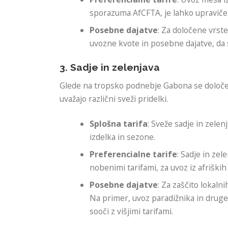
sporazuma AfCFTA, je lahko upravičen 
Posebne dajatve
: Za določene vrst
uvozne kvote in posebne dajatve, da 
3. Sadje in zelenjava
Glede na tropsko podnebje Gabona se določeno
uvažajo različni sveži pridelki.
Splošna tarifa
: Sveže sadje in zele
izdelka in sezone.
Preferencialne tarife
: Sadje in ze
nobenimi tarifami, za uvoz iz afriški
Posebne dajatve
: Za zaščito lokal
Na primer, uvoz paradižnika in druge
sooči z višjimi tarifami.