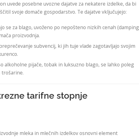
bon uvede posebne uvozne dajatve za nekatere izdelke, da bi
čitil svoje domače gospodarstvo. Te dajatve vključujejo:
ajo se za blago, uvoženo po nepošteno nizkih cenah (damping
omača proizvodnja.
preprečevanje subvencij, ki jih tuje vlade zagotavljajo svojim
nkurenco.
 so alkoholne pijače, tobak in luksuzno blago, se lahko poleg
 trošarine.
trezne tarifne stopnje
izvodnje mleka in mlečnih izdelkov osnovni element