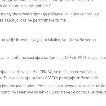
do znižanih ali ničelnih tarif.
e mesa, zlasti zamrznjenega piščanca, se lahko uporabljajo
se zaščitijo lokalne perutninske farme.
 sadje in zelenjava gojita lokalno, vendar se še vedno
njava se običajno soočajo s tarifami med 5 % in 20 %, odvisno o
lenjava, uvožena iz držav CEMAC, se običajno ne soočata z
h držav v okviru sporazuma AfCFTA pa veljajo znižane tarife.
nih kmetov med obdobji žetve se lahko uvedejo sezonske tarife
 osnovne zelenjave se lahko v času največje domače pridelav