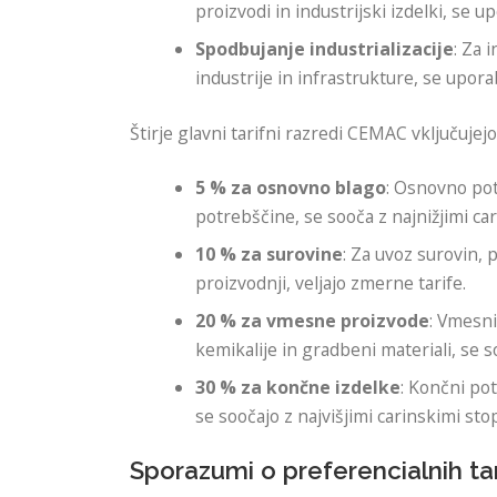
proizvodi in industrijski izdelki, se up
Spodbujanje industrializacije
: Za 
industrije in infrastrukture, se uporabl
Štirje glavni tarifni razredi CEMAC vključujejo
5 % za osnovno blago
: Osnovno pot
potrebščine, se sooča z najnižjimi ca
10 % za surovine
: Za uvoz surovin, 
proizvodnji, veljajo zmerne tarife.
20 % za vmesne proizvode
: Vmesni
kemikalije in gradbeni materiali, se so
30 % za končne izdelke
: Končni pot
se soočajo z najvišjimi carinskimi sto
Sporazumi o preferencialnih ta