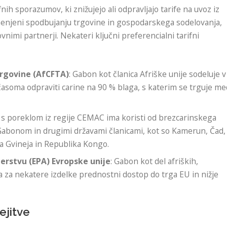
nih sporazumov, ki znižujejo ali odpravljajo tarife na uvoz iz
amenjeni spodbujanju trgovine in gospodarskega sodelovanja,
vnimi partnerji. Nekateri ključni preferencialni tarifni
trgovine (AfCFTA)
: Gabon kot članica Afriške unije sodeluje v
časoma odpraviti carine na 90 % blaga, s katerim se trguje me
o s poreklom iz regije CEMAC ima koristi od brezcarinskega
Gabonom in drugimi državami članicami, kot so Kamerun, Čad,
na Gvineja in Republika Kongo.
rstvu (EPA) Evropske unije
: Gabon kot del afriških,
ma za nekatere izdelke prednostni dostop do trga EU in nižje
ejitve