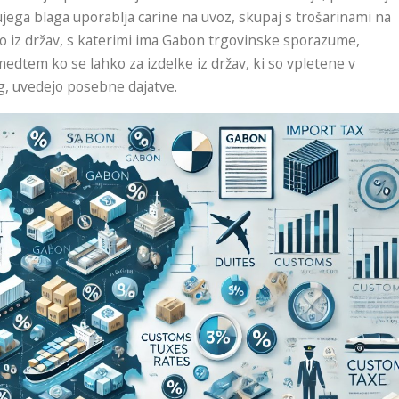
ega blaga uporablja carine na uvoz, skupaj s trošarinami na
go iz držav, s katerimi ima Gabon trgovinske sporazume,
medtem ko se lahko za izdelke iz držav, ki so vpletene v
, uvedejo posebne dajatve.