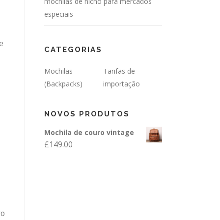
mochilas de nicho para mercados
especiais
e
CATEGORIAS
Mochilas
Tarifas de
(Backpacks)
importação
NOVOS PRODUTOS
Mochila de couro vintage
£
149.00
ro