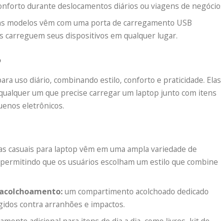
nforto durante deslocamentos diários ou viagens de negócio
s modelos vêm com uma porta de carregamento USB
s carreguem seus dispositivos em qualquer lugar.
p
ara uso diário, combinando estilo, conforto e praticidade. Elas
 qualquer um que precise carregar um laptop junto com itens
uenos eletrônicos.
as casuais para laptop vêm em uma ampla variedade de
 permitindo que os usuários escolham um estilo que combine
 acolchoamento:
um compartimento acolchoado dedicado
gidos contra arranhões e impactos.
ento adicional para itens do dia a dia, como livros, kit de