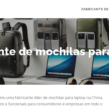
FABRICANTE DE
nte de mochilas par
o uma fabricante líder de mochilas para laptop na China,
eis ​​e funcionais para consumidores e empresas em todo o