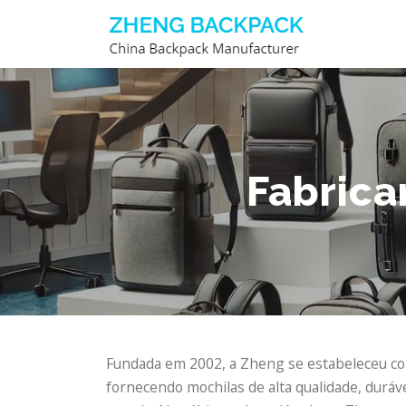
Saltar
para
conteúdo
Fabrica
Fundada em 2002, a Zheng se estabeleceu com
fornecendo mochilas de alta qualidade, duráv