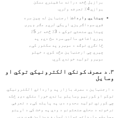
برازیل څخه درانه ماشینري ممکن
یوازې 4٪ تعرفه ولري.
چینایي واردات
: ارجنټاین له چین سره
قوي سوداګریزې اړیکې لري، مګر ډیری
چینایي صنعتي توکي د 3٪ څخه تر 5٪
پورې اضافي مالیې سره مخ دي، په
ځانګړې توګه د موټرو په سکتور کې،
چیرې چې ارجنټاین هڅه کوي د خپلو
موټرو تولید خوندي کړي.
۳.
د مصرف کونکي الکترونیکي توکي او
وسایل
د ارجنټاین د مصرف بازار په وارداتي الکترونیکي
توکو او کورنیو وسایلو باندې خورا متکي دی، ځکه
چې کورني تولید محدود دی. په پایله کې، د تعرفې
نرخونه د محلي صنعتونو د ودې په وخت کې د اړینو
وسایلو وارداتو توازن لپاره ډیزاین شوي دي.