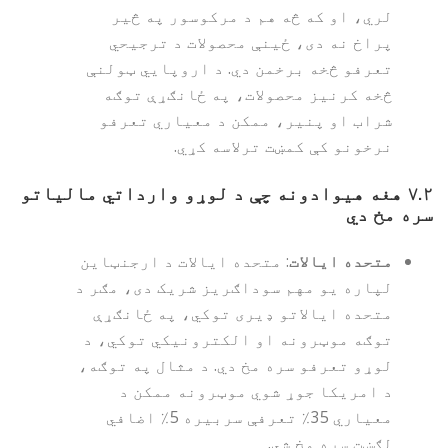
لري، او که څه هم د مرکوسور په څیر
پراخ نه دی، ځینې محصولات د ترجیحي
تعرفو څخه برخمن دي. د اروپايي ټولنې
څخه کرنیز محصولات، په ځانګړې توګه
شراب او پنیر، ممکن د معیاري تعرفو
نرخونو کې کمښت ترلاسه کړي.
۷.۲
هغه هیوادونه چې د لوړو وارداتي مالیاتو
سره مخ دي
متحده ایالات
: متحده ایالات د ارجنټاین
لپاره یو مهم سوداګریز شریک دی، مګر د
متحده ایالاتو ډیری توکي، په ځانګړې
توګه موټرونه او الکترونیکي توکي، د
لوړو تعرفو سره مخ دي. د مثال په توګه،
د امریکا جوړ شوي موټرونه ممکن د
معیاري 35٪ تعرفې سربیره 5٪ اضافي
لګښت سره مخ شي.