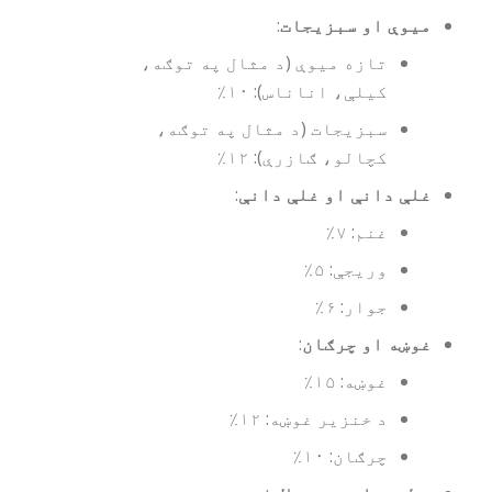
میوې او سبزیجات
:
تازه میوې (د مثال په توګه،
کیلې، اناناس): ۱۰٪
سبزیجات (د مثال په توګه،
کچالو، ګازرې): ۱۲٪
غلې دانې او غلې دانې
:
غنم: ۷٪
وريجې: ۵٪
جوار: ۶٪
غوښه او چرګان
:
غوښه: ۱۵٪
د خنزیر غوښه: ۱۲٪
چرګان: ۱۰٪