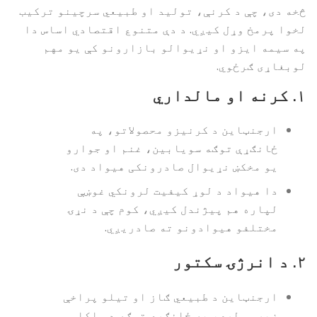
څخه دی، چې د کرنې، تولید او طبیعي سرچینو ترکیب
لخوا پرمخ وړل کیږي. د دې متنوع اقتصادي اساس دا
په سیمه ایزو او نړیوالو بازارونو کې یو مهم
لوبغاړی ګرځوي.
۱.
کرنه او مالداري
ارجنټاین د کرنیزو محصولاتو، په
ځانګړې توګه سویابین، غنم او جوارو
یو مخکښ نړیوال صادرونکی هیواد دی.
دا هیواد د لوړ کیفیت لرونکي غوښې
لپاره هم پیژندل کیږي، کوم چې د نړۍ
مختلفو هیوادونو ته صادریږي.
۲.
د انرژۍ سکتور
ارجنټاین د طبیعي ګاز او تیلو پراخې
زیرمې لري، په ځانګړې توګه د واکا