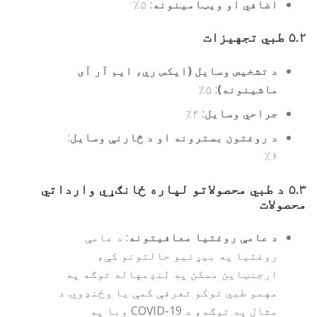
اضافي او ویټامینونه
: ۵٪
۵.۲
طبي تجهیزات
د تشخیص وسایل (ایکس رې، ایم آر آی
ماشینونه)
: ۵٪
جراحي وسایل
: ۴٪
د روغتون بسترونه او د څارنې وسایل
:
۶٪
۵.۳
د طبي محصولاتو لپاره ځانګړي وارداتي
محصولات
د عامې روغتیا معافیتونه
: د عامې
روغتیا په بیړنیو حالتونو کې،
ارجنټاین ممکن په لنډمهاله توګه په
مهمو طبي توکو تعرفې کمې یا وځنډوي. د
مثال په توګه، د COVID-19 وبا په