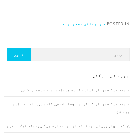
POSTED IN
د وارداتو محصولونه
ددی
لپاره
لټون:
وروستۍ ليکنې
د بیک پیک جوړولو لپاره غوره هیوادونه: د سرچینې لارښود
د بیک پیک جوړولو ۱۰ غوره رجحانات چې تاسو یې باید په اړه
پوه شئ
څنګه د چاپیریال دوستانه او دوامداره بیک پیکونه ترلاسه کړو