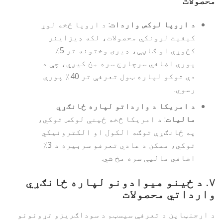
محصولات
د اروپا لوکس واردات
: د اروپا څخه لوړ
کیفیت لرونکي محصولات، لکه ډیزاینر
کڅوړې او ګاڼې، ډیری وختونه تر 5٪
پورې اضافي سرچارج سره مخ کیږي، چې د
دې توکو لپاره ټول تعرفې تر 40٪ پورې
رسوي.
د امریکا د وارداتو لپاره ځانګړي
مالیات
: د امریکا څخه ځینې لوکس توکي،
په ځانګړې توګه الکول او الکترونیکي
توکي، ممکن د عادي تعرفو سربیره د 3٪
اضافي مالیې سره مخ شي.
۷.
د ځینو هیوادونو لپاره ځانګړي
وارداتي محصولات
د ارجنټاین د تعرفې سیسټم د سوداګریزو تړونونو