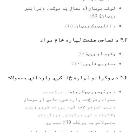
لوکس بوټان (د مثال په توګه، ډیزاینر
بوټان)
: 30٪
د اتلیټیک بوټان
: ۱۵٪
۴.۳
د نساجۍ صنعت لپاره خام مواد
پنبه او وړۍ
: ۸٪
مصنوعي فایبر
: ۱۰٪
۴.۴
د ټوکرانو لپاره ځانګړي وارداتي محصولات
د مرکوسور ټوکرونه
: د مرکوسور
هیوادونو څخه وارد شوي جامې او بوټان
د ټیټ تعرفو څخه ګټه پورته کوي، ډیری
وختونه د غیر مرکوسور هیوادونو
محصولاتو په پرتله 10٪ ټیټ وي.
له اروپا څخه د لوکسو توکو واردات
: د