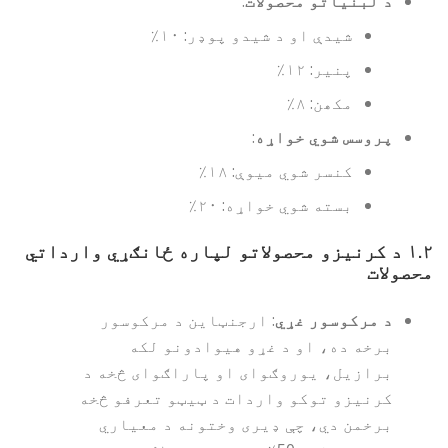
د لبنیاتو محصولات
:
شیدې او د شیدو پوډر: ۱۰٪
پنیر: ۱۲٪
مکھن: ۸٪
پروسس شوي خواړه
:
کنسر شوي میوې: ۱۸٪
بسته شوي خواړه: ۲۰٪
۱.۲
د کرنیزو محصولاتو لپاره ځانګړي وارداتي
محصولات
د مرکوسور غړي
: ارجنټاین د مرکوسور
برخه ده، او د غړو هیوادونو لکه
برازیل، یوروګوای او پاراګوای څخه د
کرنیزو توکو واردات د ټیټو تعرفو څخه
برخمن دي، چې ډیری وختونه د معیاري