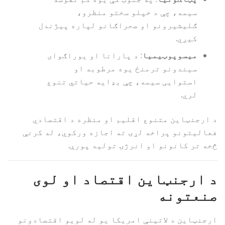
سیمه، چې د خپلو سختو منظرو،
ګلیشیرونو او صحراګانو لپاره پیژندل
کیږي.
میسوپوټیمیا
: د پارانا او یوراګوای
سیندونو ترمنځ یوه مرطوبه او
استوایی سیمه، چې بډایه حیاتي تنوع
لري.
د ارجنټاین متنوع اقلیم او منظره د اقتصادي
فعالیتونو پراخه لړۍ ته اجازه ورکوي، له کرنې
څخه تر کانونو او انرژۍ تولید پورې.
د ارجنټاین اقتصاد او لوی
صنعتونه
ارجنټاین د لاتینې امریکا یو له لویو اقتصادونو