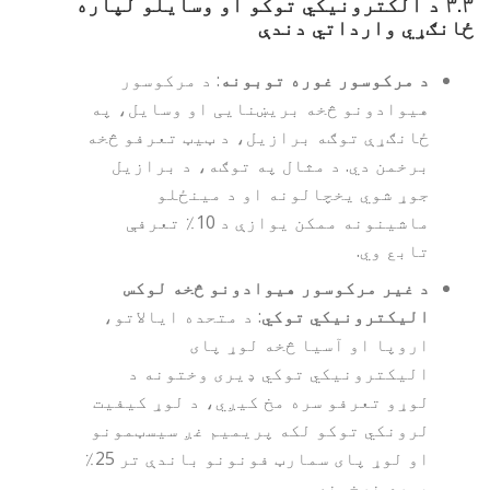
۳.۳
د الکترونیکي توکو او وسایلو لپاره
ځانګړي وارداتي دندې
د مرکوسور غوره توبونه
: د مرکوسور
هیوادونو څخه بریښنایی او وسایل، په
ځانګړې توګه برازیل، د ټیټ تعرفو څخه
برخمن دي. د مثال په توګه، د برازیل
جوړ شوي یخچالونه او د مینځلو
ماشینونه ممکن یوازې د 10٪ تعرفې
تابع وي.
د غیر مرکوسور هیوادونو څخه لوکس
الیکترونیکي توکي
: د متحده ایالاتو،
اروپا او آسیا څخه لوړ پای
الیکترونیکي توکي ډیری وختونه د
لوړو تعرفو سره مخ کیږي، د لوړ کیفیت
لرونکي توکو لکه پریمیم غږ سیسټمونو
او لوړ پای سمارټ فونونو باندې تر 25٪
پورې نرخونه.