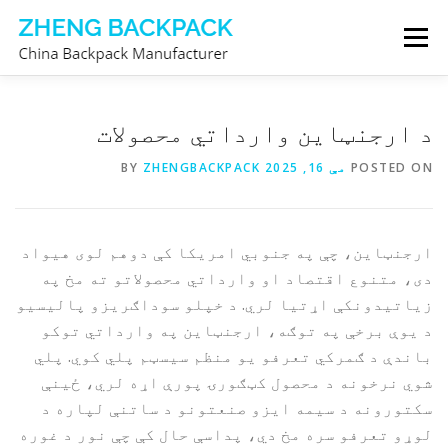
Skip
Menu
to
content
زموږ په اړه
د بیک پیک جوړونکی
د ارجنټاین وارداتي محصولات
POSTED ON
مې 16, 2025
BY
ZHENGBACKPACK
له موږ سره اړیکه ونیسئ
ارجنټاین، چې په جنوبي امریکا کې دوهم لوی هیواد
دی، متنوع اقتصاد او وارداتي محصولاتو ته مخ په
زیاتیدونکې اړتیا لري. د خپلو سوداګریزو پالیسیو
د یوې برخې په توګه، ارجنټاین په وارداتي توکو
باندې د ګمرکي تعرفو یو منظم سیسټم پلي کوي. پلي
شوي نرخونه د محصول کټګورۍ پورې اړه لري، ځینې
سکتورونه د سیمه ایزو صنعتونو د ساتنې لپاره د
لوړو تعرفو سره مخ دي، پداسې حال کې چې نور د غوره