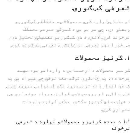
تعرفې کټګورۍ
ارجنټاین وارد شوي محصولات په مختلفو کټګوریو
ویشلي دي، چې هر یو یې د ګمرکي تعرفو مختلف
نرخونه لري. لاندې د دې کټګوریو تفصیلي تحلیل دی،
چې خورا مهم تعرفې او ځانګړي تعرفې په ګوته کوي.
۱.
کرنیز محصولات
کرنیز محصولات د ارجنټاین د وارداتو یوه مهمه
برخه ده، په ځانګړې توګه هغه توکي چې هیواد یې په
کافي اندازه نه تولیدوي، لکه استوایی میوې، ځینې
غلې دانې، او پروسس شوي خواړه. هیواد موخه لري چې
د خپل محلي کرنیز سکتور ملاتړ لپاره واردات
متوازن کړي.
۱.۱
د عمده کرنیزو محصولاتو لپاره د تعرفې
نرخونه