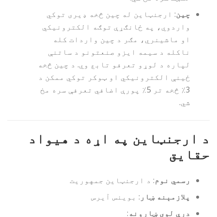
چین
: ارجنټاین له چین څخه ډیری توکي
واردوي، په ځانګړې توګه الکترونیکي
او ماشینري، مګر د چین واردات کله
ناکله د سیمه ایزو صنعتونو د ساتنې
لپاره د لوړو تعرفو تابع وي. د چین څخه
ځینې الکترونیکي او ټوکر توکي ممکن د
3٪ څخه تر 5٪ پورې اضافي تعرفې سره مخ
شي.
د ارجنټاین په اړه د هیواد
حقایق
رسمي نوم
: د ارجنټاین جمهوریت
پلازمېنه ښار
: بوینس آیرس
درې لوی ښارونه
: