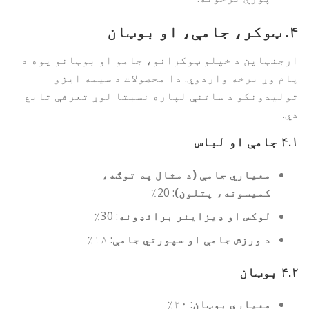
۴.
ټوکر، جامې، او بوټان
ارجنټاین د خپلو ټوکرانو، جامو او بوټانو یوه د
پام وړ برخه واردوي. دا محصولات د سیمه ایزو
تولیدونکو د ساتنې لپاره نسبتا لوړ تعرفې تابع
دي.
۴.۱
جامې او لباس
معیاري جامې (د مثال په توګه،
کمیسونه، پتلون)
: 20٪
لوکس او ډیزاینر برانډونه
: 30٪
د ورزش جامې او سپورتي جامې
: ۱۸٪
۴.۲
بوټان
معیاري بوټان
: ۲۰٪