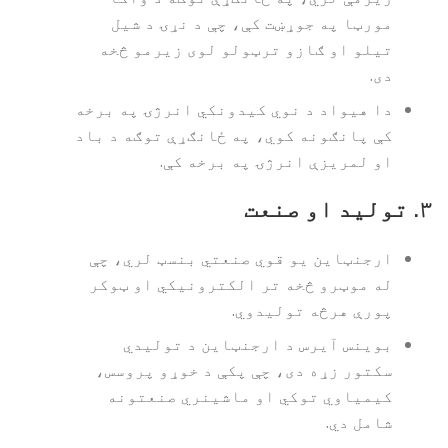
مورټا په جوړښت کې، چې د نړۍ د شیل
تیلو او ګازو ترټولو لوی زیرمو څخه
دی.
دا هیواد د نوي کیدونکي انرژۍ په برخه
کې پانګونه کوي، په ځانګړې توګه د باد
او لمریزې انرژۍ په برخه کې.
۳.
تولید او صنعت
ارجنټاین یو قوي صنعتي بنسټ لري، چې
له موټرو څخه تر الکترونیکي او ټوکر
پورې هرڅه تولیدوي.
بوینس آیرس د ارجنټاین د تولیدي
سکتور زړه دی، چې پکې د خوړو پروسس،
کیمیاوي توکي او ماشینري صنعتونه
شامل دي.