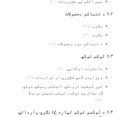
غیر الکولي مشروبات
: ۱۰٪
۶.۲
د تنباکو محصولات
سګرټ
: ۳۵٪
سګرټ
: ۳۰٪
د تمباکو نور محصولات
: ۲۵٪
۶.۳
لوکس توکي
ساعتونه او ګاڼې
: ۳۰٪
ډیزاینر لاسي کڅوړې او لوازمات
: ۳۵٪
لوړ کیفیت لرونکي الیکترونیکي توکي
(د مثال په توګه، لوکس تلیفونونه)
:
۲۵٪
۶.۴
د لوکسو توکو لپاره ځانګړي وارداتي