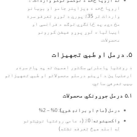
اروپا څخه د ډیزاینر جامو او بوټانو
واردات تر 35٪ پورې د لوړو تعرفو سره
مخ دي، په ځانګړې توګه د فرانسې او
ایټالیا د لوړ پوړو فیشن کورونو
محصولات.
۵.
درمل او طبي تجهیزات
د روغتیا پاملرنې سکتور اهمیت ته په پام سره،
ارجنټاین د اړینو درملو محصولاتو او طبي تجهیزاتو
ټیټ تعرفې ساتي.
۵.۱
درمل جوړونکي محصولات
درمل (عام او برانډ شوي)
: 0% – 2%
واکسینونه
: 0٪ (د عامې روغتیا نوښتونو
له امله هیڅ تعرفه نشته)