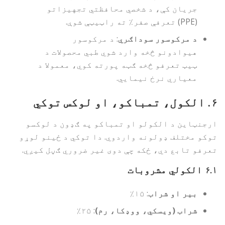
جریان کې، د شخصي محافظتي تجهیزاتو
(PPE) تعرفې صفر٪ ته راټیټې شوې.
د مرکوسور سوداګري
: د مرکوسور
هیوادونو څخه وارد شوي طبي محصولات د
ټیټ تعرفو څخه ګټه پورته کوي، معمولا د
معیاري نرخ نیمایي.
۶.
الکول، تمباکو، او لوکس توکي
ارجنټاین د الکولو او تمباکو په ګډون د لوکسو
توکو مختلف ډولونه واردوي. دا توکي د ځینو لوړو
تعرفو تابع دي، ځکه چې دوی غیر ضروري ګڼل کیږي.
۶.۱
الکولي مشروبات
بیر او شراب
: ۱۵٪
شراب (ویسکي، ووډکا، رم)
: ۲۵٪