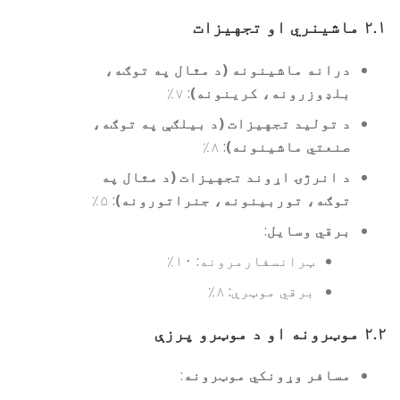
۲.۱
ماشینري او تجهیزات
درانه ماشینونه (د مثال په توګه،
بلډوزرونه، کرینونه)
: ۷٪
د تولید تجهیزات (د بیلګې په توګه،
صنعتي ماشینونه)
: ۸٪
د انرژۍ اړوند تجهیزات (د مثال په
توګه، توربینونه، جنراتورونه)
: ۵٪
برقي وسایل
:
ټرانسفارمرونه: ۱۰٪
برقي موټرې: ۸٪
۲.۲
موټرونه او د موټرو پرزې
مسافر وړونکي موټرونه
: