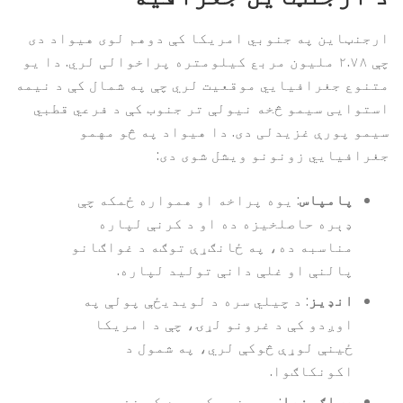
ارجنټاین په جنوبي امریکا کې دوهم لوی هیواد دی
چې ۲.۷۸ ملیون مربع کیلومتره پراخوالی لري. دا یو
متنوع جغرافیایي موقعیت لري چې په شمال کې د نیمه
استوایی سیمو څخه نیولې تر جنوب کې د فرعي قطبي
سیمو پورې غزیدلی دی. دا هیواد په څو مهمو
جغرافیایي زونونو ویشل شوی دی:
پامپاس
: یوه پراخه او همواره ځمکه چې
ډېره حاصلخیزه ده او د کرنې لپاره
مناسبه ده، په ځانګړې توګه د غواګانو
پالنې او غلې دانې تولید لپاره.
انډیز
: د چیلي سره د لویدیځې پولې په
اوږدو کې د غرونو لړۍ، چې د امریکا
ځینې لوړې څوکې لري، په شمول د
اکونکاګوا.
پټاګونیا
: په جنوب کې یوه کم نفوسه