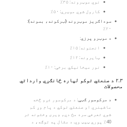
نوي موټرونه: ۳۵٪
کارول شوي موټرې: ۵۰٪
سوداګریز موټرونه (ټرکونه، بسونه)
:
۲۰٪
د موټرو پرزې
:
انجنونه: ۱۵٪
ټایرونه: ۱۲٪
نور میخانیکي برخې: ۱۰٪
۲.۳
د صنعتي توکو لپاره ځانګړي وارداتي
محصولات
د مرکوسور ګټې
: د مرکوسور غړو څخه
ماشینري او صنعتي توکي د پام وړ کم
شوي تعرفې سره مخ دي، ډیری وختونه تر
40٪ پورې ټیټ وي. د مثال په توګه، د