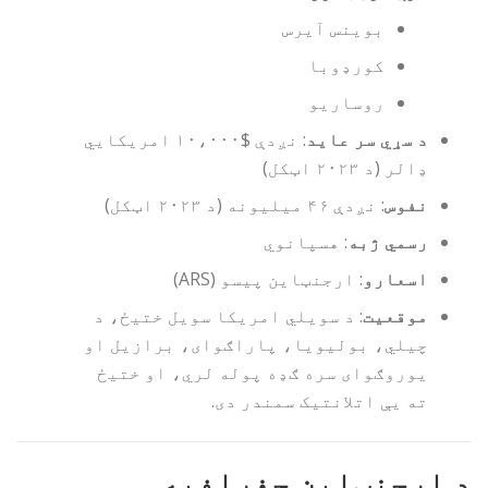
بوینس آیرس
کورډوبا
روساریو
د سړي سر عاید
: نږدې $۱۰،۰۰۰ امریکایي
ډالر (د ۲۰۲۳ اټکل)
نفوس
: نږدې ۴۶ میلیونه (د ۲۰۲۳ اټکل)
رسمي ژبه
: هسپانوي
اسعارو
: ارجنټاین پیسو (ARS)
موقعیت
: د سویلي امریکا سویل ختیځ، د
چیلي، بولیویا، پاراګوای، برازیل او
یوروګوای سره ګډه پوله لري، او ختیځ
ته یې اتلانتیک سمندر دی.
د ارجنټاین جغرافیه