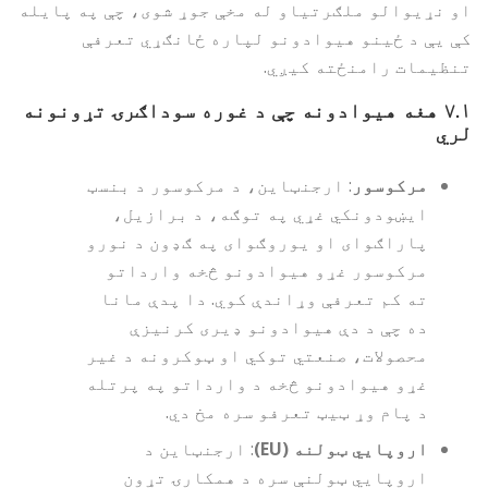
او نړیوالو ملګرتیاو له مخې جوړ شوی، چې په پایله
کې یې د ځینو هیوادونو لپاره ځانګړي تعرفې
تنظیمات رامنځته کیږي.
۷.۱
هغه هیوادونه چې د غوره سوداګرۍ تړونونه
لري
مرکوسور
: ارجنټاین، د مرکوسور د بنسټ
ایښودونکي غړي په توګه، د برازیل،
پاراګوای او یوروګوای په ګډون د نورو
مرکوسور غړو هیوادونو څخه وارداتو
ته کم تعرفې وړاندې کوي. دا پدې مانا
ده چې د دې هیوادونو ډیری کرنیزې
محصولات، صنعتي توکي او ټوکرونه د غیر
غړو هیوادونو څخه د وارداتو په پرتله
د پام وړ ټیټ تعرفو سره مخ دي.
اروپايي ټولنه (EU)
: ارجنټاین د
اروپايي ټولنې سره د همکارۍ تړون