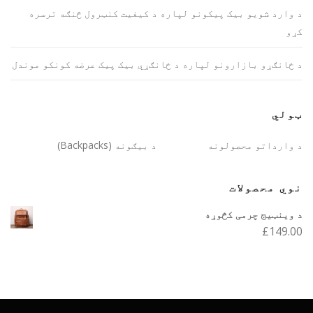
د وارد شویو بیک پیکونو لپاره د کیفیت کنټرول څنګه ترسره
کړو
د ځانګړو بازارونو لپاره د ځانګړي بیک پیک عرضه کونکو موندل
ټولي
د وارداتو محصولونه
د بیګونه (Backpacks)
نوي محصولات
د وینټیج چرمی کڅوړه
£
149.00