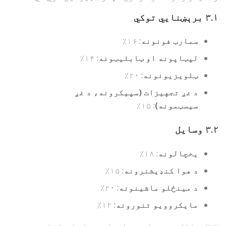
۳.۱
برېښنايي توکي
سمارټ فونونه
: ۱۶٪
لپټاپونه او ټابلیټونه
: ۱۴٪
ټلویزیونونه
: ۲۰٪
د غږ تجهیزات (سپیکرونه، د غږ
سیسټمونه)
: ۱۵٪
۳.۲
وسایل
یخچالونه
: ۱۸٪
د هوا کنډیشنرونه
: ۱۵٪
د مینځلو ماشینونه
: ۲۰٪
مایکروویو تنورونه
: ۱۲٪