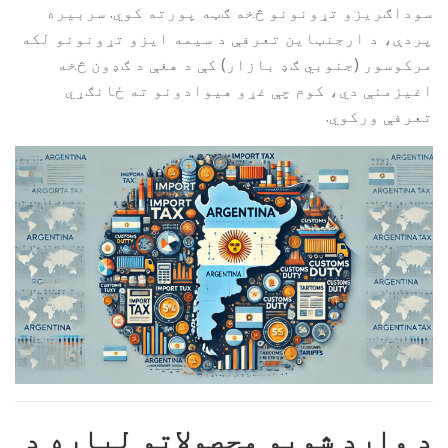
سوداګریزو تړونونو څخه ګټه پورته کوي. سربیره
پردې، د ارجنټاین تعرفې د سیمه ایزو تړونونو لکه
مرکوسور (جنوبي ګډ بازار) کې د هغې د ګډون څخه
اغیزمنې دي، کوم چې غړو هیوادونو ته ځانګړي
تعرفې ورکوي.
د وارد شویو محصولاتو لپاره د