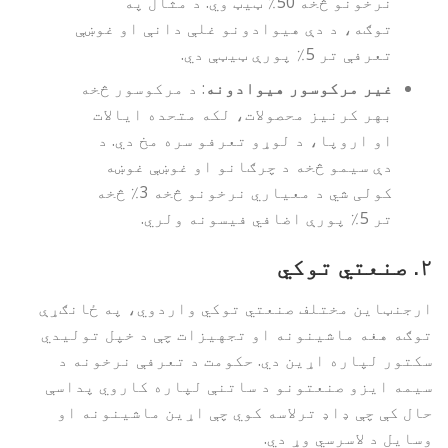
نرخونو څخه 50٪ ټیټ وي. د مثال په
توګه، د دې هیوادونو غلې دانې او غوښې
تعرفې تر 5٪ پورې ټیټې دي.
غیر مرکوسور هیوادونه
: د مرکوسور څخه
بهر کرنیز محصولات، لکه متحده ایالات
او اروپا، د لوړو تعرفو سره مخ دي. د
دې سیمو څخه د چرګانو او غوښې غوښه
کولی شي د معیاري نرخونو څخه 3٪ څخه
تر 5٪ پورې اضافي فیسونه ولري.
۲.
صنعتي توکي
ارجنټاین مختلف صنعتي توکي واردوي، په ځانګړې
توګه هغه ماشینونه او تجهیزات چې د خپل تولیدي
سکتور لپاره اړین دي. حکومت د تعرفې نرخونه د
سیمه ایزو صنعتونو د ساتنې لپاره کاروي پداسې
حال کې چې ډاډ ترلاسه کوي چې اړین ماشینونه او
وسایل د لاسرسي وړ دي.