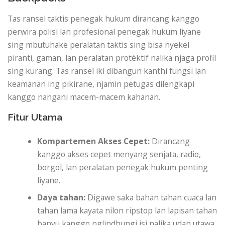
Tas ransel taktis penegak hukum dirancang kanggo
perwira polisi lan profesional penegak hukum liyane
sing mbutuhake peralatan taktis sing bisa nyekel
piranti, gaman, lan peralatan protèktif nalika njaga profil
sing kurang. Tas ransel iki dibangun kanthi fungsi lan
keamanan ing pikirane, njamin petugas dilengkapi
kanggo nangani macem-macem kahanan.
Fitur Utama
Kompartemen Akses Cepet:
Dirancang
kanggo akses cepet menyang senjata, radio,
borgol, lan peralatan penegak hukum penting
liyane.
Daya tahan:
Digawe saka bahan tahan cuaca lan
tahan lama kayata nilon ripstop lan lapisan tahan
banyu kanggo nglindhungi isi nalika udan utawa