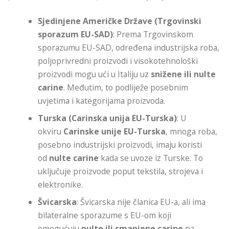
Sjedinjene Američke Države (Trgovinski
sporazum EU-SAD)
: Prema Trgovinskom
sporazumu EU-SAD, određena industrijska roba,
poljoprivredni proizvodi i visokotehnološki
proizvodi mogu ući u Italiju uz
snižene ili nulte
carine
. Međutim, to podliježe posebnim
uvjetima i kategorijama proizvoda.
Turska (Carinska unija EU-Turska)
: U
okviru
Carinske unije EU-Turska
, mnoga roba,
posebno industrijski proizvodi, imaju koristi
od
nulte carine
kada se uvoze iz Turske. To
uključuje proizvode poput tekstila, strojeva i
elektronike.
Švicarska
: Švicarska nije članica EU-a, ali ima
bilateralne sporazume s EU-om koji
omogućuju
nulte ili smanjene carine
na