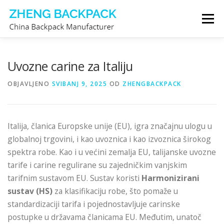
Preskoči
Izborn
na
sadržaj
PROIZVOĐAČ RUKSAKA
O NAMA
Uvozne carine za Italiju
OBJAVLJENO
SVIBANJ 9, 2025
OD
ZHENGBACKPACK
KONTAKTIRAJTE NAS
Italija, članica Europske unije (EU), igra značajnu ulogu u
globalnoj trgovini, i kao uvoznica i kao izvoznica širokog
spektra robe. Kao i u većini zemalja EU, talijanske uvozne
tarife i carine regulirane su zajedničkim vanjskim
tarifnim sustavom EU. Sustav koristi
Harmonizirani
sustav (HS)
za klasifikaciju robe, što pomaže u
standardizaciji tarifa i pojednostavljuje carinske
postupke u državama članicama EU. Međutim, unatoč