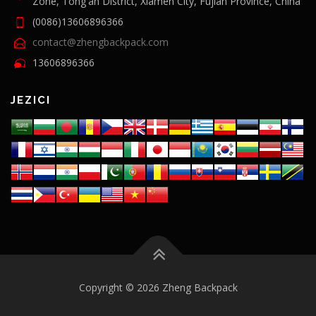
Zone, Tong'an District, Xiamen City, Fujian Province, China
(0086)13606896366
contact@zhengbackpack.com
13606896366
JEZICI
Copyright © 2026 Zheng Backpack