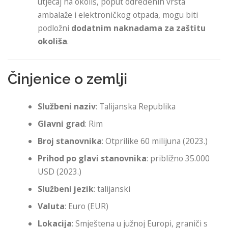
utjecaj na okoliš, poput određenih vrsta
ambalaže i elektroničkog otpada, mogu biti
podložni
dodatnim naknadama za zaštitu
okoliša
.
Činjenice o zemlji
Službeni naziv
: Talijanska Republika
Glavni grad
: Rim
Broj stanovnika
: Otprilike 60 milijuna (2023.)
Prihod po glavi stanovnika
: približno 35.000
USD (2023.)
Službeni jezik
: talijanski
Valuta
: Euro (EUR)
Lokacija
: Smještena u južnoj Europi, graniči s