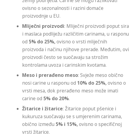
zemlji podrijetla. Carine se mogu razlikovati
ovisno o sezonalnosti i razini domaće
proizvodnje u EU.
Mliječni proizvodi
: Mliječni proizvodi poput sira
i maslaca podliježu različitim carinama, u rasponu
od
5% do 25%,
ovisno o vrsti mliječnih
proizvoda i načinu njihove prerade. Međutim, ovi
proizvodi često se suočavaju sa strožim
kontrolama uvoza i carinskim kvotama.
Meso i prerađeno meso
: Svježe meso obično
nosi carine u rasponu od
10% do 25%,
ovisno o
vrsti mesa, dok prerađeno meso može imati
carine od
5% do 20%
.
Žitarice i žitarice
: Žitarice poput pšenice i
kukuruza suočavaju se s umjerenim carinama,
obično između
5% i 15%,
ovisno o specifičnoj
vrsti žitarice.