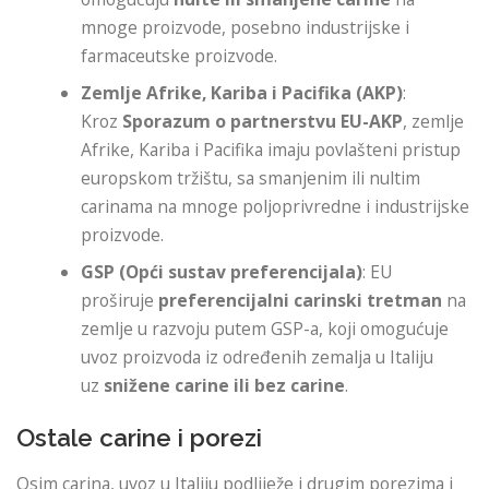
mnoge proizvode, posebno industrijske i
farmaceutske proizvode.
Zemlje Afrike, Kariba i Pacifika (AKP)
:
Kroz
Sporazum o partnerstvu EU-AKP
, zemlje
Afrike, Kariba i Pacifika imaju povlašteni pristup
europskom tržištu, sa smanjenim ili nultim
carinama na mnoge poljoprivredne i industrijske
proizvode.
GSP (Opći sustav preferencijala)
: EU
proširuje
preferencijalni carinski tretman
na
zemlje u razvoju putem GSP-a, koji omogućuje
uvoz proizvoda iz određenih zemalja u Italiju
uz
snižene carine ili bez carine
.
Ostale carine i porezi
Osim carina, uvoz u Italiju podliježe i drugim porezima i