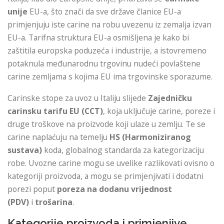
unije
EU-a, što znači da sve države članice EU-a
primjenjuju iste carine na robu uvezenu iz zemalja izvan
EU-a. Tarifna struktura EU-a osmišljena je kako bi
zaštitila europska poduzeća i industrije, a istovremeno
potaknula međunarodnu trgovinu nudeći povlaštene
carine zemljama s kojima EU ima trgovinske sporazume.
Carinske stope za uvoz u Italiju slijede
Zajedničku
carinsku tarifu EU (CCT)
, koja uključuje carine, poreze i
druge troškove na proizvode koji ulaze u zemlju. Te se
carine naplaćuju na temelju
HS (Harmoniziranog
sustava)
koda, globalnog standarda za kategorizaciju
robe. Uvozne carine mogu se uvelike razlikovati ovisno o
kategoriji proizvoda, a mogu se primjenjivati ​​i dodatni
porezi poput
poreza na dodanu vrijednost
(PDV)
i
trošarina
.
Kategorije proizvoda i primjenjive