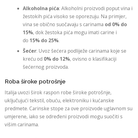
Alkoholna pića
: Alkoholni proizvodi poput vina i
žestokih pića visoko se oporezuju. Na primjer,
vina se obično suočavaju s carinama
od 0% do
15%
, dok žestoka pića mogu imati carine i
do
15% do 25%
.
Šećer
: Uvoz šećera podliježe carinama koje se
kreću od
0% do 12%
, ovisno o klasifikaciji
šećernog proizvoda.
Roba široke potrošnje
Italija uvozi širok raspon robe široke potrošnje,
uključujući tekstil, obuću, elektroniku i kućanske
predmete. Carinske stope za ove proizvode uglavnom su
umjerene, iako se određeni proizvodi mogu suočiti s
višim carinama.