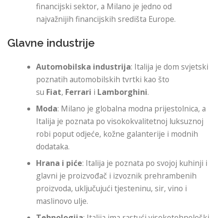
financijski sektor, a Milano je jedno od
najvažnijih financijskih središta Europe.
Glavne industrije
Automobilska industrija
: Italija je dom svjetski
poznatih automobilskih tvrtki kao što
su
Fiat
,
Ferrari
i
Lamborghini
.
Moda
: Milano je globalna modna prijestolnica, a
Italija je poznata po visokokvalitetnoj luksuznoj
robi poput odjeće, kožne galanterije i modnih
dodataka.
Hrana i piće
: Italija je poznata po svojoj kuhinji i
glavni je proizvođač i izvoznik prehrambenih
proizvoda, uključujući tjesteninu, sir, vino i
maslinovo ulje.
Tehnologija
: Italija ima rastući visokotehnološki