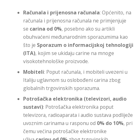
Računala i prijenosna računala
: Općenito, na
računala i prijenosna računala ne primjenjuje
se
carina od 0%
, posebno ako su artikli
obuhvaćeni međunarodnim sporazumima kao
što je
Sporazum o informacijskoj tehnologiji
(ITA)
, kojim se ukidaju carine na mnoge
visokotehnološke proizvode.
Mobiteli
: Poput računala, i mobiteli uvezeni u
Italiju uglavnom su oslobođeni carina zbog
globalnih trgovinskih sporazuma.
Potrošačka elektronika (televizori, audio
sustavi)
: Potrošačka elektronika poput
televizora, radioaparata i audio sustava podliježe
uvoznim carinama u rasponu od
0% do 10%
, pri
čemu većina potrošačke elektronike
uživa
carinu od 0%
zbog trgovinskih