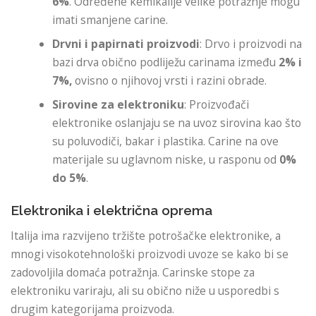
6%
. Određene kemikalije velike potražnje mogu
imati smanjene carine.
Drvni i papirnati proizvodi
: Drvo i proizvodi na
bazi drva obično podliježu carinama između
2% i
7%,
ovisno o njihovoj vrsti i razini obrade.
Sirovine za elektroniku
: Proizvođači
elektronike oslanjaju se na uvoz sirovina kao što
su poluvodiči, bakar i plastika. Carine na ove
materijale su uglavnom niske, u rasponu od
0%
do 5%
.
Elektronika i električna oprema
Italija ima razvijeno tržište potrošačke elektronike, a
mnogi visokotehnološki proizvodi uvoze se kako bi se
zadovoljila domaća potražnja. Carinske stope za
elektroniku variraju, ali su obično niže u usporedbi s
drugim kategorijama proizvoda.