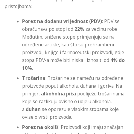
pristojbama:
Porez na dodanu vrijednost (PDV)
: PDV se
obračunava po stopi od
22%
za većinu robe.
Međutim, snižene stope primjenjuju se na
određene artikle, kao što su prehrambeni
proizvodi, knjige i farmaceutski proizvodi, gdje
stopa PDV-a može biti niska i iznositi od
4% do
10%
.
Trošarine
: Trošarine se nameću na određene
proizvode poput alkohola, duhana i goriva. Na
primjer,
alkoholna pića
podliježu trošarinama
koje se razlikuju ovisno o udjelu alkohola,
a
duhan
se oporezuje visokim stopama koje
ovise o vrsti proizvoda.
Porez na okoliš
: Proizvodi koji imaju značajan