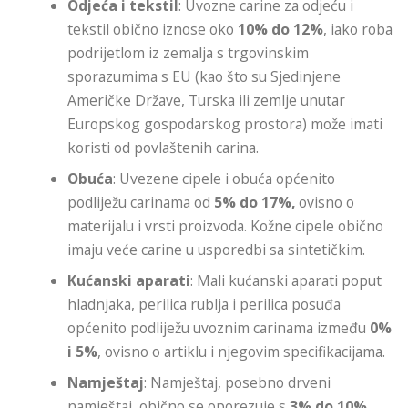
Odjeća i tekstil
: Uvozne carine za odjeću i
tekstil obično iznose oko
10% do 12%
, iako roba
podrijetlom iz zemalja s trgovinskim
sporazumima s EU (kao što su Sjedinjene
Američke Države, Turska ili zemlje unutar
Europskog gospodarskog prostora) može imati
koristi od povlaštenih carina.
Obuća
: Uvezene cipele i obuća općenito
podliježu carinama od
5% do 17%,
ovisno o
materijalu i vrsti proizvoda. Kožne cipele obično
imaju veće carine u usporedbi sa sintetičkim.
Kućanski aparati
: Mali kućanski aparati poput
hladnjaka, perilica rublja i perilica posuđa
općenito podliježu uvoznim carinama između
0%
i 5%
, ovisno o artiklu i njegovim specifikacijama.
Namještaj
: Namještaj, posebno drveni
namještaj, obično se oporezuje s
3% do 10%
,