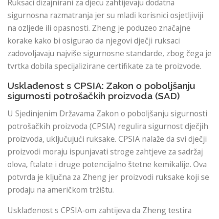
Ruksaci dizajnirani za djecu zahtijevaju dodatna
sigurnosna razmatranja jer su mladi korisnici osjetljiviji
na ozljede ili opasnosti. Zheng je poduzeo značajne
korake kako bi osigurao da njegovi dječji ruksaci
zadovoljavaju najviše sigurnosne standarde, zbog čega je
tvrtka dobila specijalizirane certifikate za te proizvode.
Usklađenost s CPSIA: Zakon o poboljšanju
sigurnosti potrošačkih proizvoda (SAD)
U Sjedinjenim Državama Zakon o poboljšanju sigurnosti
potrošačkih proizvoda (CPSIA) regulira sigurnost dječjih
proizvoda, uključujući ruksake. CPSIA nalaže da svi dječji
proizvodi moraju ispunjavati stroge zahtjeve za sadržaj
olova, ftalate i druge potencijalno štetne kemikalije. Ova
potvrda je ključna za Zheng jer proizvodi ruksake koji se
prodaju na američkom tržištu.
Usklađenost s CPSIA-om zahtijeva da Zheng testira