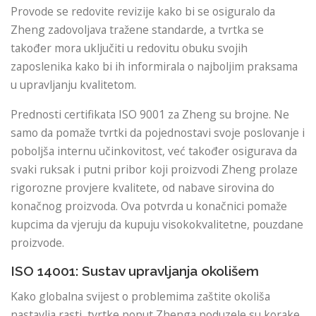
Provode se redovite revizije kako bi se osiguralo da
Zheng zadovoljava tražene standarde, a tvrtka se
također mora uključiti u redovitu obuku svojih
zaposlenika kako bi ih informirala o najboljim praksama
u upravljanju kvalitetom.
Prednosti certifikata ISO 9001 za Zheng su brojne. Ne
samo da pomaže tvrtki da pojednostavi svoje poslovanje i
poboljša internu učinkovitost, već također osigurava da
svaki ruksak i putni pribor koji proizvodi Zheng prolaze
rigorozne provjere kvalitete, od nabave sirovina do
konačnog proizvoda. Ova potvrda u konačnici pomaže
kupcima da vjeruju da kupuju visokokvalitetne, pouzdane
proizvode.
ISO 14001: Sustav upravljanja okolišem
Kako globalna svijest o problemima zaštite okoliša
nastavlja rasti, tvrtke poput Zhenga poduzele su korake