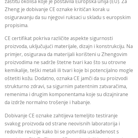
zaštitu okoliša koje je postavila Europska unija (EU). Za
Zheng je dobivanje CE oznake kritičan korak u
osiguravanju da su njegovi ruksaci u skladu s europskim
propisima.
CE certifikat pokriva različite aspekte sigurnosti
proizvoda, uključujući materijale, dizajn i konstrukciju. Na
primjer, osigurava da materijali korišteni u Zhengovim
proizvodima ne sadrže štetne tvari kao što su otrovne
kemikalije, teški metali ili tvari koje bi potencijalno mogle
oštetiti kožu. Dodatno, oznaka CE jamči da su proizvodi
strukturno zdravi, sa sigurnim patentnim zatvaračima,
remenima i drugim komponentama koje su dizajnirane
da izdrže normalno trošenje i habanje.
Dobivanje CE oznake zahtijeva temeljito testiranje
svakog proizvoda od strane neovisnih laboratorija i
redovite revizije kako bi se potvrdila usklađenost s