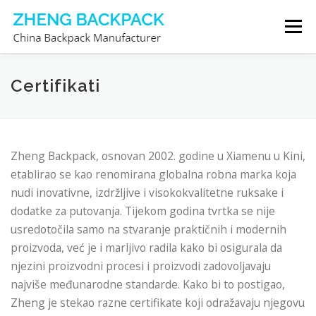
Preskoči
Izborn
na
sadržaj
PROIZVOĐAČ RUKSAKA
O NAMA
Certifikati
KONTAKTIRAJTE NAS
Zheng Backpack, osnovan 2002. godine u Xiamenu u Kini,
etablirao se kao renomirana globalna robna marka koja
nudi inovativne, izdržljive i visokokvalitetne ruksake i
dodatke za putovanja. Tijekom godina tvrtka se nije
usredotočila samo na stvaranje praktičnih i modernih
proizvoda, već je i marljivo radila kako bi osigurala da
njezini proizvodni procesi i proizvodi zadovoljavaju
najviše međunarodne standarde. Kako bi to postigao,
Zheng je stekao razne certifikate koji odražavaju njegovu