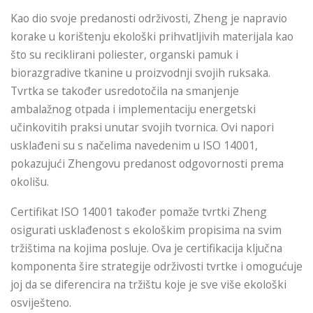
Kao dio svoje predanosti održivosti, Zheng je napravio
korake u korištenju ekološki prihvatljivih materijala kao
što su reciklirani poliester, organski pamuk i
biorazgradive tkanine u proizvodnji svojih ruksaka.
Tvrtka se također usredotočila na smanjenje
ambalažnog otpada i implementaciju energetski
učinkovitih praksi unutar svojih tvornica. Ovi napori
usklađeni su s načelima navedenim u ISO 14001,
pokazujući Zhengovu predanost odgovornosti prema
okolišu.
Certifikat ISO 14001 također pomaže tvrtki Zheng
osigurati usklađenost s ekološkim propisima na svim
tržištima na kojima posluje. Ova je certifikacija ključna
komponenta šire strategije održivosti tvrtke i omogućuje
joj da se diferencira na tržištu koje je sve više ekološki
osviješteno.