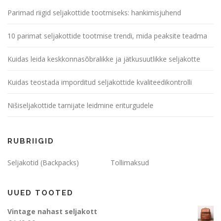
Parimad riigid seljakottide tootmiseks: hankimisjuhend
10 parimat seljakottide tootmise trendi, mida peaksite teadma
Kuidas leida keskkonnasõbralikke ja jätkusuutlikke seljakotte
Kuidas teostada imporditud seljakottide kvaliteedikontrolli
Nišiseljakottide tarnijate leidmine eriturgudele
RUBRIIGID
Seljakotid (Backpacks)
Tollimaksud
UUED TOOTED
Vintage nahast seljakott