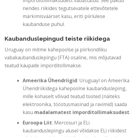
imporditollimaksudest vabastatud. See pakub
nendes riikides tegutsevatele ettevõtetele
märkimisväärset kasu, eriti piiriülese
kaubanduse puhul.
Kaubanduslepingud teiste riikidega
Uruguay on mitme kahepoolse ja piirkondliku
vabakaubanduslepingu (FTA) osaline, mis mõjutavad
teatud kaupade imporditollimakse.
Ameerika Ühendriigid
: Uruguayl on Ameerika
Ühendriikidega kahepoolne kaubandusleping,
mille kohaselt võivad teatud tooted (näiteks
elektroonika, tööstusmasinad ja ravimid) saada
kasu
madalamatest imporditollimaksudest
.
Euroopa Liit
: Mercosuri ja ELi
kaubanduslepingu alusel võidakse ELi riikidest