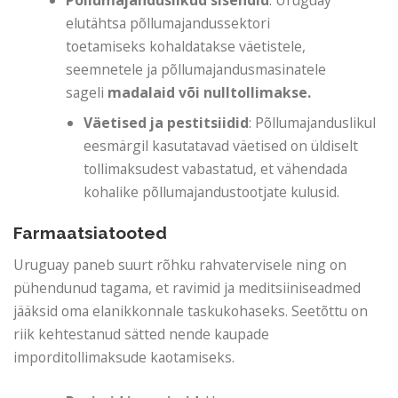
elutähtsa põllumajandussektori
toetamiseks kohaldatakse väetistele,
seemnetele ja põllumajandusmasinatele
sageli
madalaid või nulltollimakse.
Väetised ja pestitsiidid
: Põllumajanduslikul
eesmärgil kasutatavad väetised on üldiselt
tollimaksudest vabastatud, et vähendada
kohalike põllumajandustootjate kulusid.
Farmaatsiatooted
Uruguay paneb suurt rõhku rahvatervisele ning on
pühendunud tagama, et ravimid ja meditsiiniseadmed
jääksid oma elanikkonnale taskukohaseks. Seetõttu on
riik kehtestanud sätted nende kaupade
imporditollimaksude kaotamiseks.