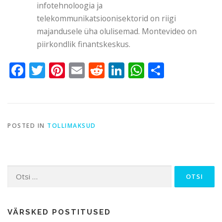
infotehnoloogia ja
telekommunikatsioonisektorid on riigi
majandusele üha olulisemad. Montevideo on
piirkondlik finantskeskus.
Facebook
Twitter
Pinterest
Email
Reddit
LinkedIn
WhatsApp
Share
POSTED IN
TOLLIMAKSUD
Otsi:
VÄRSKED POSTITUSED