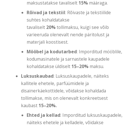
maksustatakse tavaliselt
15%
määraga.
Rõivad ja tekstiil
: Rõivaste ja tekstiilide
suhtes kohaldatakse
tavaliselt
20%
tollimaksu, kuigi see võib
varieeruda olenevalt nende päritolust ja
materjali koostisest.
Mööbel ja kodutarbed
: Imporditud mööblile,
kodumasinatele ja sarnastele kaupadele
kohaldatakse üldiselt
15–20%
maksu.
Luksuskaubad
: Luksuskaupadele, näiteks
kallitele ehetele, parfüümidele ja
disainerkäekottidele, võidakse kohaldada
tollimakse, mis on olenevalt konkreetsest
kaubast
15–20%.
Ehted ja kellad
: Imporditud luksuskaupadele,
näiteks ehetele ja kelladele, võidakse