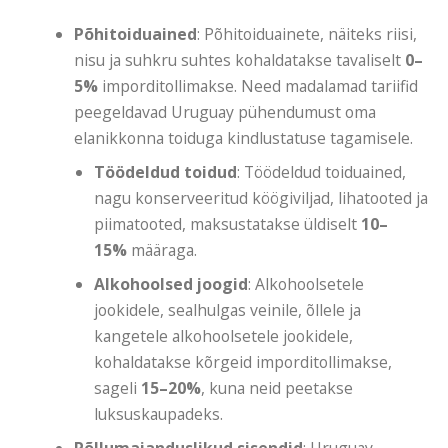
Põhitoiduained
: Põhitoiduainete, näiteks riisi,
nisu ja suhkru suhtes kohaldatakse tavaliselt
0–
5%
imporditollimakse. Need madalamad tariifid
peegeldavad Uruguay pühendumust oma
elanikkonna toiduga kindlustatuse tagamisele.
Töödeldud toidud
: Töödeldud toiduained,
nagu konserveeritud köögiviljad, lihatooted ja
piimatooted, maksustatakse üldiselt
10–
15%
määraga.
Alkohoolsed joogid
: Alkohoolsetele
jookidele, sealhulgas veinile, õllele ja
kangetele alkohoolsetele jookidele,
kohaldatakse kõrgeid imporditollimakse,
sageli
15–20%
, kuna neid peetakse
luksuskaupadeks.
Põllumajanduslikud sisendid
: Uruguay