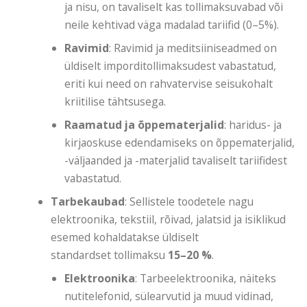
ja nisu, on tavaliselt kas tollimaksuvabad või
neile kehtivad väga madalad tariifid (0–5%).
Ravimid
: Ravimid ja meditsiiniseadmed on
üldiselt imporditollimaksudest vabastatud,
eriti kui need on rahvatervise seisukohalt
kriitilise tähtsusega.
Raamatud ja õppematerjalid
: haridus- ja
kirjaoskuse edendamiseks on õppematerjalid,
-väljaanded ja -materjalid tavaliselt tariifidest
vabastatud.
Tarbekaubad
: Sellistele toodetele nagu
elektroonika, tekstiil, rõivad, jalatsid ja isiklikud
esemed kohaldatakse üldiselt
standardset tollimaksu
15–20
%
.
Elektroonika
: Tarbeelektroonika, näiteks
nutitelefonid, sülearvutid ja muud vidinad,