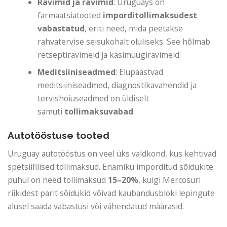
Ravimid ja ravimid
: Uruguays on
farmaatsiatooted
imporditollimaksudest
vabastatud
, eriti need, mida peetakse
rahvatervise seisukohalt oluliseks. See hõlmab
retseptiravimeid ja käsimüügiravimeid.
Meditsiiniseadmed
: Elupäästvad
meditsiiniseadmed, diagnostikavahendid ja
tervishoiuseadmed on üldiselt
samuti
tollimaksuvabad
.
Autotööstuse tooted
Uruguay autotööstus on veel üks valdkond, kus kehtivad
spetsiifilised tollimaksud. Enamiku imporditud sõidukite
puhul on need tollimaksud
15–20%
, kuigi Mercosuri
riikidest pärit sõidukid võivad kaubandusbloki lepingute
alusel saada vabastusi või vähendatud määrasid.