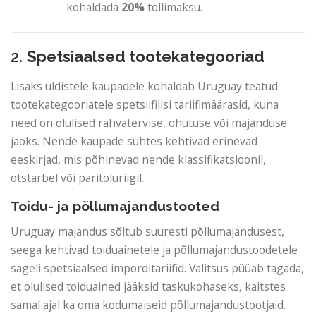
kohaldada
20%
tollimaksu.
2.
Spetsiaalsed tootekategooriad
Lisaks üldistele kaupadele kohaldab Uruguay teatud
tootekategooriatele spetsiifilisi tariifimäärasid, kuna
need on olulised rahvatervise, ohutuse või majanduse
jaoks. Nende kaupade suhtes kehtivad erinevad
eeskirjad, mis põhinevad nende klassifikatsioonil,
otstarbel või päritoluriigil.
Toidu- ja põllumajandustooted
Uruguay majandus sõltub suuresti põllumajandusest,
seega kehtivad toiduainetele ja põllumajandustoodetele
sageli spetsiaalsed imporditariifid. Valitsus püüab tagada,
et olulised toiduained jääksid taskukohaseks, kaitstes
samal ajal ka oma kodumaiseid põllumajandustootjaid.