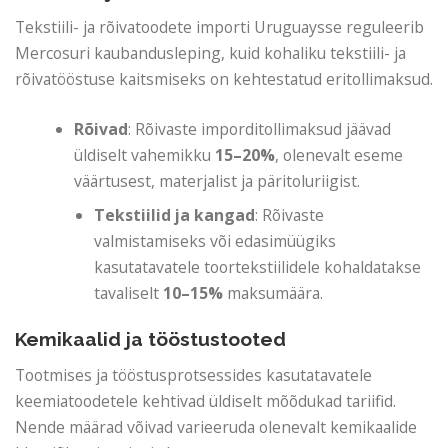
Tekstiili- ja rõivatoodete importi Uruguaysse reguleerib
Mercosuri kaubandusleping, kuid kohaliku tekstiili- ja
rõivatööstuse kaitsmiseks on kehtestatud eritollimaksud.
Rõivad
: Rõivaste imporditollimaksud jäävad
üldiselt vahemikku
15–20%
, olenevalt eseme
väärtusest, materjalist ja päritoluriigist.
Tekstiilid ja kangad
: Rõivaste
valmistamiseks või edasimüügiks
kasutatavatele toortekstiilidele kohaldatakse
tavaliselt
10–15%
maksumäära.
Kemikaalid ja tööstustooted
Tootmises ja tööstusprotsessides kasutatavatele
keemiatoodetele kehtivad üldiselt mõõdukad tariifid.
Nende määrad võivad varieeruda olenevalt kemikaalide