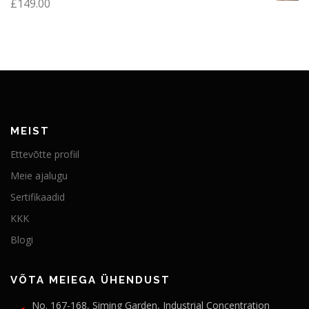
£
149.00
MEIST
Ettevõtte profiil
Meie ajalugu
Sertifikaadid
KKK
Blogi
VÕTA MEIEGA ÜHENDUST
No. 167-168, Siming Garden, Industrial Concentration