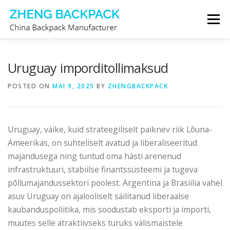
Skip
Menu
to
content
SELJAKOTTIDE TOOTJA
MEIE KOHTA
Uruguay imporditollimaksud
POSTED ON
MAI 9, 2025
BY
ZHENGBACKPACK
VÕTA MEIEGA ÜHENDUST
Uruguay, väike, kuid strateegiliselt paiknev riik Lõuna-
Ameerikas, on suhteliselt avatud ja liberaliseeritud
majandusega ning tuntud oma hästi arenenud
infrastruktuuri, stabiilse finantssüsteemi ja tugeva
põllumajandussektori poolest. Argentina ja Brasiilia vahel
asuv Uruguay on ajalooliselt säilitanud liberaalse
kaubanduspoliitika, mis soodustab eksporti ja importi,
muutes selle atraktiivseks turuks välismaistele