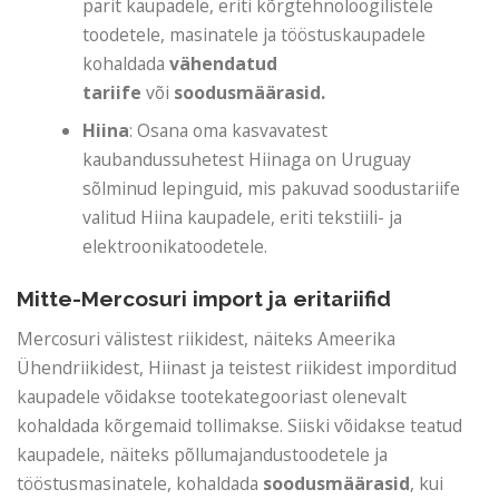
pärit kaupadele, eriti kõrgtehnoloogilistele
toodetele, masinatele ja tööstuskaupadele
kohaldada
vähendatud
tariife
või
soodusmäärasid.
Hiina
: Osana oma kasvavatest
kaubandussuhetest Hiinaga on Uruguay
sõlminud lepinguid, mis pakuvad soodustariife
valitud Hiina kaupadele, eriti tekstiili- ja
elektroonikatoodetele.
Mitte-Mercosuri import ja eritariifid
Mercosuri välistest riikidest, näiteks Ameerika
Ühendriikidest, Hiinast ja teistest riikidest imporditud
kaupadele võidakse tootekategooriast olenevalt
kohaldada kõrgemaid tollimakse. Siiski võidakse teatud
kaupadele, näiteks põllumajandustoodetele ja
tööstusmasinatele, kohaldada
soodusmäärasid
, kui