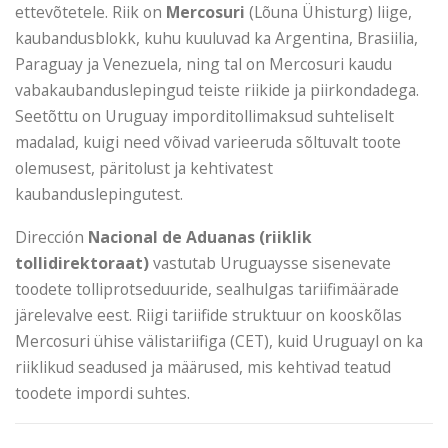
ettevõtetele. Riik on
Mercosuri
(Lõuna Ühisturg) liige,
kaubandusblokk, kuhu kuuluvad ka Argentina, Brasiilia,
Paraguay ja Venezuela, ning tal on Mercosuri kaudu
vabakaubanduslepingud teiste riikide ja piirkondadega.
Seetõttu on Uruguay imporditollimaksud suhteliselt
madalad, kuigi need võivad varieeruda sõltuvalt toote
olemusest, päritolust ja kehtivatest
kaubanduslepingutest.
Dirección
Nacional de Aduanas (riiklik
tollidirektoraat)
vastutab Uruguaysse sisenevate
toodete tolliprotseduuride, sealhulgas tariifimäärade
järelevalve eest. Riigi tariifide struktuur on kooskõlas
Mercosuri ühise välistariifiga (CET), kuid Uruguayl on ka
riiklikud seadused ja määrused, mis kehtivad teatud
toodete impordi suhtes.