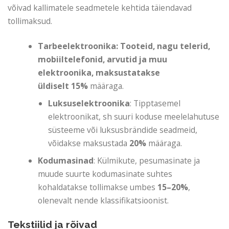
võivad kallimatele seadmetele kehtida täiendavad
tollimaksud.
Tarbeelektroonika: Tooteid, nagu telerid,
mobiiltelefonid, arvutid ja muu
elektroonika, maksustatakse
üldiselt
15%
määraga.
Luksuselektroonika
: Tipptasemel
elektroonikat, sh suuri koduse meelelahutuse
süsteeme või luksusbrändide seadmeid,
võidakse maksustada
20%
määraga.
Kodumasinad
: Külmikute, pesumasinate ja
muude suurte kodumasinate suhtes
kohaldatakse tollimakse umbes
15–20%
,
olenevalt nende klassifikatsioonist.
Tekstiilid ja rõivad