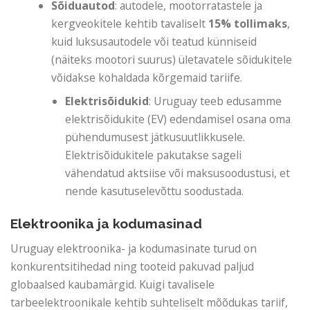
Sõiduautod
: autodele, mootorratastele ja
kergveokitele kehtib tavaliselt
15% tollimaks
,
kuid luksusautodele või teatud künniseid
(näiteks mootori suurus) ületavatele sõidukitele
võidakse kohaldada kõrgemaid tariife.
Elektrisõidukid
: Uruguay teeb edusamme
elektrisõidukite (EV) edendamisel osana oma
pühendumusest jätkusuutlikkusele.
Elektrisõidukitele pakutakse sageli
vähendatud aktsiise või maksusoodustusi, et
nende kasutuselevõttu soodustada.
Elektroonika ja kodumasinad
Uruguay elektroonika- ja kodumasinate turud on
konkurentsitihedad ning tooteid pakuvad paljud
globaalsed kaubamärgid. Kuigi tavalisele
tarbeelektroonikale kehtib suhteliselt mõõdukas tariif,