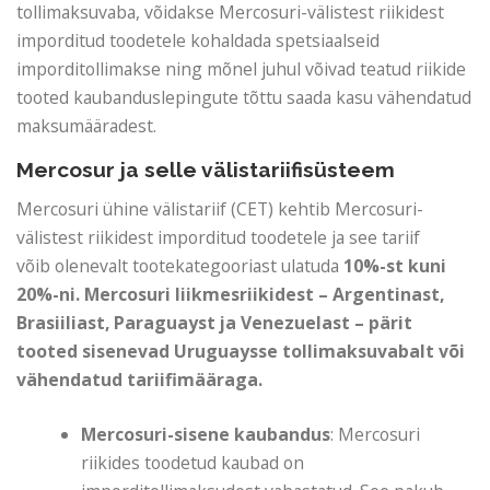
tollimaksuvaba, võidakse Mercosuri-välistest riikidest
imporditud toodetele kohaldada spetsiaalseid
imporditollimakse ning mõnel juhul võivad teatud riikide
tooted kaubanduslepingute tõttu saada kasu vähendatud
maksumääradest.
Mercosur ja selle välistariifisüsteem
Mercosuri ühine välistariif (CET) kehtib Mercosuri-
välistest riikidest imporditud toodetele ja see tariif
võib olenevalt tootekategooriast ulatuda
10%-st kuni
20%-ni. Mercosuri liikmesriikidest – Argentinast,
Brasiiliast, Paraguayst ja Venezuelast – pärit
tooted sisenevad Uruguaysse tollimaksuvabalt või
vähendatud tariifimääraga.
Mercosuri-sisene kaubandus
: Mercosuri
riikides toodetud kaubad on