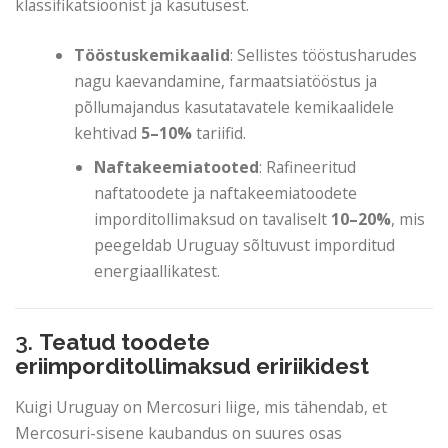
klassifikatsioonist ja kasutusest.
Tööstuskemikaalid
: Sellistes tööstusharudes
nagu kaevandamine, farmaatsiatööstus ja
põllumajandus kasutatavatele kemikaalidele
kehtivad
5–10%
tariifid.
Naftakeemiatooted
: Rafineeritud
naftatoodete ja naftakeemiatoodete
imporditollimaksud on tavaliselt
10–20%
, mis
peegeldab Uruguay sõltuvust imporditud
energiaallikatest.
3.
Teatud toodete
eriimporditollimaksud eririikidest
Kuigi Uruguay on Mercosuri liige, mis tähendab, et
Mercosuri-sisene kaubandus on suures osas