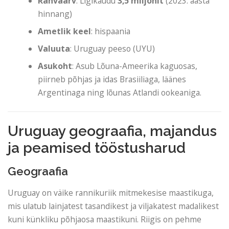
Rahvaarv
: Ligikaudu
3,5 miljonit
(2023. aasta
hinnang)
Ametlik keel
: hispaania
Valuuta
: Uruguay peeso (UYU)
Asukoht
: Asub Lõuna-Ameerika kaguosas,
piirneb põhjas ja idas Brasiiliaga, läänes
Argentinaga ning lõunas Atlandi ookeaniga.
Uruguay geograafia, majandus
ja peamised tööstusharud
Geograafia
Uruguay on väike rannikuriik mitmekesise maastikuga,
mis ulatub lainjatest tasandikest ja viljakatest madalikest
kuni künkliku põhjaosa maastikuni. Riigis on pehme