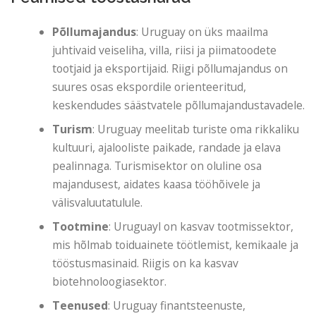
Põllumajandus
: Uruguay on üks maailma
juhtivaid veiseliha, villa, riisi ja piimatoodete
tootjaid ja eksportijaid. Riigi põllumajandus on
suures osas ekspordile orienteeritud,
keskendudes säästvatele põllumajandustavadele.
Turism
: Uruguay meelitab turiste oma rikkaliku
kultuuri, ajalooliste paikade, randade ja elava
pealinnaga. Turismisektor on oluline osa
majandusest, aidates kaasa tööhõivele ja
välisvaluutatulule.
Tootmine
: Uruguayl on kasvav tootmissektor,
mis hõlmab toiduainete töötlemist, kemikaale ja
tööstusmasinaid. Riigis on ka kasvav
biotehnoloogiasektor.
Teenused
: Uruguay finantsteenuste,