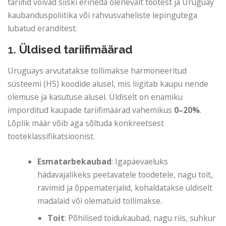
tariifid võivad siiski erineda olenevalt tootest ja Uruguay
kaubanduspoliitika või rahvusvaheliste lepingutega
lubatud eranditest.
1.
Üldised tariifimäärad
Uruguays arvutatakse tollimakse harmoneeritud
süsteemi (HS) koodide alusel, mis liigitab kaupu nende
olemuse ja kasutuse alusel. Üldiselt on enamiku
imporditud kaupade tariifimäärad vahemikus
0–20%
.
Lõplik määr võib aga sõltuda konkreetsest
tooteklassifikatsioonist.
Esmatarbekaubad
: Igapäevaeluks
hädavajalikeks peetavatele toodetele, nagu toit,
ravimid ja õppematerjalid, kohaldatakse üldiselt
madalaid või olematuid tollimakse.
Toit
: Põhilised toidukaubad, nagu riis, suhkur