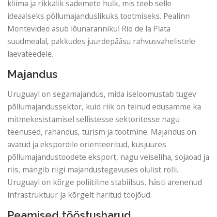
kliima ja rikkalik sademete hulk, mis teeb selle
ideaalseks põllumajanduslikuks tootmiseks. Pealinn
Montevideo asub lõunarannikul Río de la Plata
suudmealal, pakkudes juurdepääsu rahvusvahelistele
laevateedele.
Majandus
Uruguayl on segamajandus, mida iseloomustab tugev
põllumajandussektor, kuid riik on teinud edusamme ka
mitmekesistamisel sellistesse sektoritesse nagu
teenused, rahandus, turism ja tootmine. Majandus on
avatud ja ekspordile orienteeritud, kusjuures
põllumajandustoodete eksport, nagu veiseliha, sojaoad ja
riis, mängib riigi majandustegevuses olulist rolli.
Uruguayl on kõrge poliitiline stabiilsus, hästi arenenud
infrastruktuur ja kõrgelt haritud tööjõud.
Peamised tööstusharud