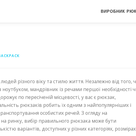
ВИРОБНИК РЮК
BACKPACK
людей різного віку та стилю життя. Незалежно від того, 
із ноутбуком, мандрівник із речами першої необхідності ч
рожує по пересіченій місцевості, у вас є рюкзак,
альність рюкзаків робить їх одним з найпопулярніших і
транспортування особистих речей. З огляду на
і на ринку, вибір правильного рюкзака може бути
кістю варіантів, доступних у різних категоріях, розмірах 