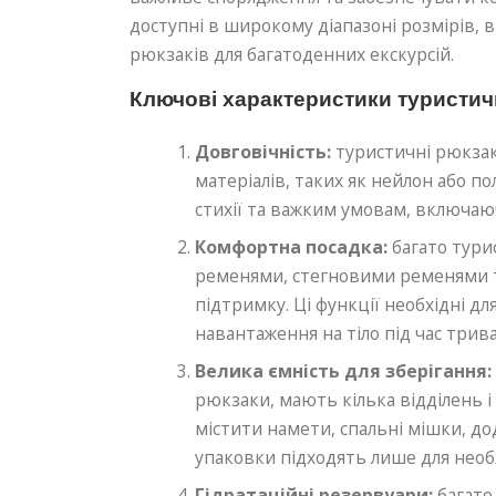
доступні в широкому діапазоні розмірів, 
рюкзаків для багатоденних екскурсій.
Ключові характеристики туристич
Довговічність:
туристичні рюкзак
матеріалів, таких як нейлон або п
стихії та важким умовам, включаю
Комфортна посадка:
багато тури
ременями, стегновими ременями т
підтримку. Ці функції необхідні д
навантаження на тіло під час трива
Велика ємність для зберігання:
рюкзаки, мають кілька відділень і
містити намети, спальні мішки, до
упаковки підходять лише для необх
Гідратаційні резервуари:
багато