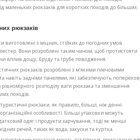
від маленьких рюкзаків для коротких походів до більших
них рюкзаків
и виготовлені з міцних, стійких до погодних умов
оліестер. Вони розроблені таким чином, щоб протистояти
чи вплив дощу, бруду та грубе поводження.
стичних рюкзаків розроблені з м’якими плечовими
а навіть задніми панелями, які забезпечують попереков
ля рівномірного розподілу ваги рюкзака та зменшення
лих походів.
туристичні рюкзаки, як правило, більші, ніж денні
 організаційні особливості. Більші упаковки можуть
датковий одяг і продукти харчування, тоді як менші
ідних речей, таких як вода, закуски та куртка.
 туристичних рюкзаків мають відділення, призначене дл