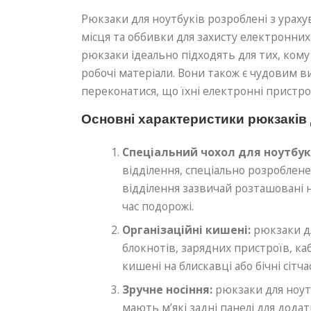
Рюкзаки для ноутбуків розроблені з ураху
місця та оббивки для захисту електронних
рюкзаки ідеально підходять для тих, кому
робочі матеріали. Вони також є чудовим в
переконатися, що їхні електронні пристрої
Основні характеристики рюкзаків 
Спеціальний чохол для ноутбук
відділення, спеціально розроблене
відділення зазвичай розташовані 
час подорожі.
Організаційні кишені:
рюкзаки дл
блокнотів, зарядних пристроїв, ка
кишені на блискавці або бічні сітча
Зручне носіння:
рюкзаки для ноут
мають м’які задні панелі для дода