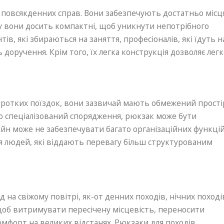
 повсякденних справ. Вони забезпечують достатньо місц
у вони досить компактні, щоб уникнути непотрібного
тів, які збираються на заняття, професіоналів, які їдуть н
доручення. Крім того, їх легка конструкція дозволяє легк
оротких поїздок, вони зазвичай мають обмежений прості
бо спеціалізований спорядження, рюкзак може бути
зайн може не забезпечувати багато організаційних функці
ля людей, які віддають перевагу більш структурованим
 на свіжому повітрі, як-от денних походів, нічних поході
 щоб витримувати пересічену місцевість, переносити
мфорт на великих відстанях. Рюкзаки для походів