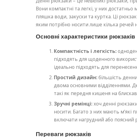
Денні рюкзаки – це невеликі рюкзаки, пр
Вони компактні та легкі, у них достатньо 
пляшка води, закуски та куртка. Ці рюкзак
яким потрібно носити лише кілька речей н
Основні характеристики рюкзаків
Компактність і легкість:
одноденн
підходять для щоденного використ
ідеально підходять для перенесенн
Простий дизайн:
більшість денни
двома основними відділеннями. Де
такі як передня кишеня на блискавц
Зручні ремінці:
хоч денні рюкзаки
носити. Багато з них мають м’які 
включати нагрудний або поясний р
Переваги рюкзаків