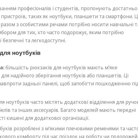
ванням професіоналів і студентів, пропонують достатньо
 пристроїв, таких як ноутбуки, планшети та смартфони. Ц
 разом з особистими речами потрібно носити навчальні т
ибором для тих, хто часто подорожує, яким потрібно
 безпечні та легкодоступні.
для ноутбуків
а:
більшість рюкзаків для ноутбуків мають м’яке
 для надійного зберігання ноутбуків або планшетів. Ці
навпроти задньої панелі, щоб запобігти пошкодженню пі
я ноутбуків часто містять додаткові відділення для ручо
белів та інших аксесуарів. Багато моделей мають передні
сті кишені для додаткової організації.
буків розроблені з м’якими плечовими ременями та част
ткового комфорту під час поїздок на роботу чи подорожей