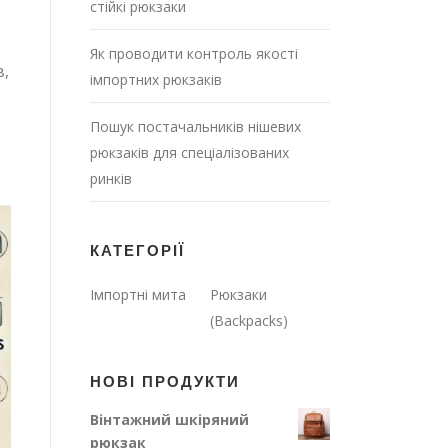
стійкі рюкзаки
Як проводити контроль якості
в,
імпортних рюкзаків
Пошук постачальників нішевих
рюкзаків для спеціалізованих
ринків
КАТЕГОРІЇ
Імпортні мита
Рюкзаки
(Backpacks)
НОВІ ПРОДУКТИ
Вінтажний шкіряний
рюкзак