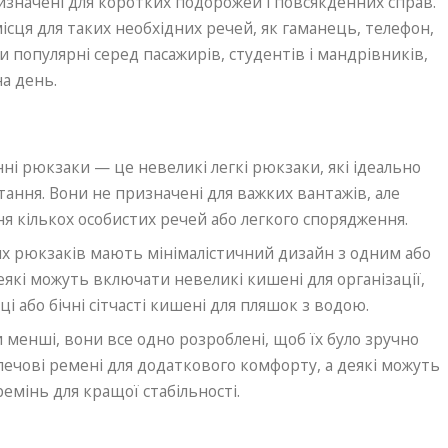
изначені для коротких подорожей і повсякденних справ.
місця для таких необхідних речей, як гаманець, телефон,
и популярні серед пасажирів, студентів і мандрівників,
а день.
і рюкзаки — це невеликі легкі рюкзаки, які ідеально
ання. Вони не призначені для важких вантажів, але
я кількох особистих речей або легкого спорядження.
х рюкзаків мають мінімалістичний дизайн з одним або
які можуть включати невеликі кишені для організації,
і або бічні сітчасті кишені для пляшок з водою.
 менші, вони все одно розроблені, щоб їх було зручно
плечові ремені для додаткового комфорту, а деякі можуть
емінь для кращої стабільності.