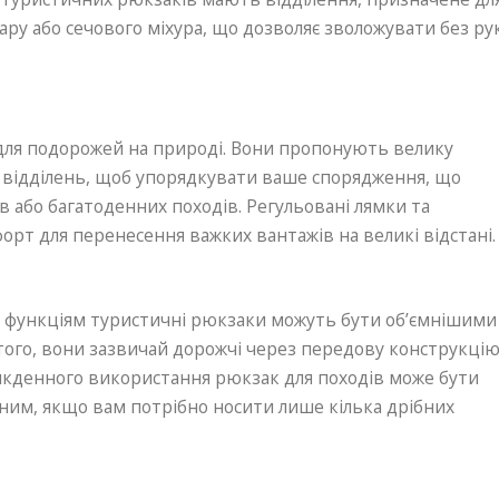
ару або сечового міхура, що дозволяє зволожувати без ру
для подорожей на природі. Вони пропонують велику
ть відділень, щоб упорядкувати ваше спорядження, що
в або багатоденних походів. Регульовані лямки та
рт для перенесення важких вантажів на великі відстані.
м функціям туристичні рюкзаки можуть бути об’ємнішими
 того, вони зазвичай дорожчі через передову конструкці
сякденного використання рюкзак для походів може бути
ним, якщо вам потрібно носити лише кілька дрібних