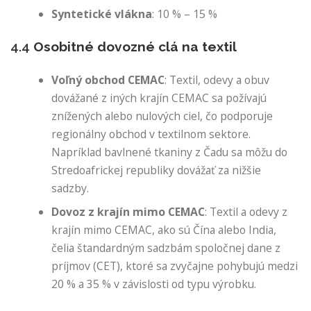
Syntetické vlákna
: 10 % – 15 %
4.4
Osobitné dovozné clá na textil
Voľný obchod CEMAC
: Textil, odevy a obuv
dovážané z iných krajín CEMAC sa požívajú
znížených alebo nulových ciel, čo podporuje
regionálny obchod v textilnom sektore.
Napríklad bavlnené tkaniny z Čadu sa môžu do
Stredoafrickej republiky dovážať za nižšie
sadzby.
Dovoz z krajín mimo CEMAC
: Textil a odevy z
krajín mimo CEMAC, ako sú Čína alebo India,
čelia štandardným sadzbám spoločnej dane z
príjmov (CET), ktoré sa zvyčajne pohybujú medzi
20 % a 35 % v závislosti od typu výrobku.