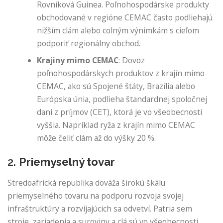
Rovníková Guinea. Poľnohospodárske produkty
obchodované v regióne CEMAC často podliehajú
nižším clám alebo colným výnimkám s cieľom
podporiť regionálny obchod.
Krajiny mimo CEMAC
: Dovoz
poľnohospodárskych produktov z krajín mimo
CEMAC, ako sú Spojené štáty, Brazília alebo
Európska únia, podlieha štandardnej spoločnej
dani z príjmov (CET), ktorá je vo všeobecnosti
vyššia. Napríklad ryža z krajín mimo CEMAC
môže čeliť clám až do výšky 20 %.
2.
Priemyselný tovar
Stredoafrická republika dováža širokú škálu
priemyselného tovaru na podporu rozvoja svojej
infraštruktúry a rozvíjajúcich sa odvetví. Patria sem
stroje, zariadenia a suroviny a clá sú vo všeobecnosti