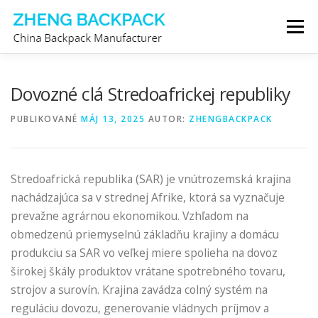
Prejsť
Menu
na
obsah
VÝROBCA BATOHOV
O NÁS
KONTAKTUJTE NÁS
Dovozné clá Stredoafrickej republiky
PUBLIKOVANÉ
MÁJ 13, 2025
AUTOR:
ZHENGBACKPACK
Stredoafrická republika (SAR) je vnútrozemská krajina
nachádzajúca sa v strednej Afrike, ktorá sa vyznačuje
prevažne agrárnou ekonomikou. Vzhľadom na
obmedzenú priemyselnú základňu krajiny a domácu
produkciu sa SAR vo veľkej miere spolieha na dovoz
širokej škály produktov vrátane spotrebného tovaru,
strojov a surovín. Krajina zavádza colný systém na
reguláciu dovozu, generovanie vládnych príjmov a