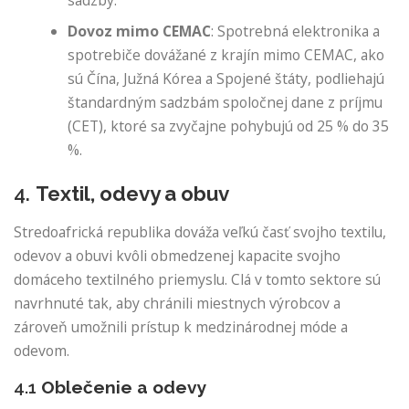
Dovoz mimo CEMAC
: Spotrebná elektronika a
spotrebiče dovážané z krajín mimo CEMAC, ako
sú Čína, Južná Kórea a Spojené štáty, podliehajú
štandardným sadzbám spoločnej dane z príjmu
(CET), ktoré sa zvyčajne pohybujú od 25 % do 35
%.
4.
Textil, odevy a obuv
Stredoafrická republika dováža veľkú časť svojho textilu,
odevov a obuvi kvôli obmedzenej kapacite svojho
domáceho textilného priemyslu. Clá v tomto sektore sú
navrhnuté tak, aby chránili miestnych výrobcov a
zároveň umožnili prístup k medzinárodnej móde a
odevom.
4.1
Oblečenie a odevy