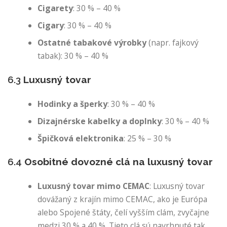
Cigarety
: 30 % – 40 %
Cigary
: 30 % – 40 %
Ostatné tabakové výrobky
(napr. fajkový
tabak): 30 % – 40 %
6.3
Luxusný tovar
Hodinky a šperky
: 30 % – 40 %
Dizajnérske kabelky a doplnky
: 30 % – 40 %
Špičková elektronika
: 25 % – 30 %
6.4
Osobitné dovozné clá na luxusný tovar
Luxusný tovar mimo CEMAC
: Luxusný tovar
dovážaný z krajín mimo CEMAC, ako je Európa
alebo Spojené štáty, čelí vyšším clám, zvyčajne
medzi 30 % a 40 %. Tieto clá sú navrhnuté tak,