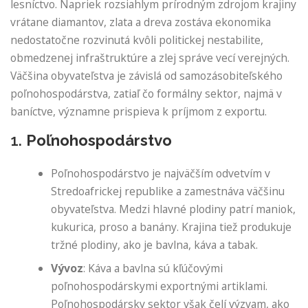
lesníctvo. Napriek rozsiahlym prírodným zdrojom krajiny
vrátane diamantov, zlata a dreva zostáva ekonomika
nedostatočne rozvinutá kvôli politickej nestabilite,
obmedzenej infraštruktúre a zlej správe vecí verejných.
Väčšina obyvateľstva je závislá od samozásobiteľského
poľnohospodárstva, zatiaľ čo formálny sektor, najmä v
baníctve, významne prispieva k príjmom z exportu.
1.
Poľnohospodárstvo
Poľnohospodárstvo je najväčším odvetvím v
Stredoafrickej republike a zamestnáva väčšinu
obyvateľstva. Medzi hlavné plodiny patrí maniok,
kukurica, proso a banány. Krajina tiež produkuje
tržné plodiny, ako je bavlna, káva a tabak.
Vývoz
: Káva a bavlna sú kľúčovými
poľnohospodárskymi exportnými artiklami.
Poľnohospodársky sektor však čelí výzvam, ako