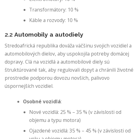
Transformátory: 10 %
Káble a rozvody: 10 %
2.2
Automobily a autodiely
Stredoafrická republika dováža väčšinu svojich vozidiel a
automobilových dielov, aby uspokojila potreby domácej
dopravy. Clá na vozidlá a automobilové diely sú
štruktúrované tak, aby regulovali dopyt a chránili životné
prostredie podporou dovozu novších, palivovo
úspornejších vozidiel.
Osobné vozidlá
:
Nové vozidlá: 25 % – 35 % (v závislosti od
objemu a typu motora)
Ojazdené vozidlá: 35 % – 45 % (v závislosti od
veku a objemu motora)