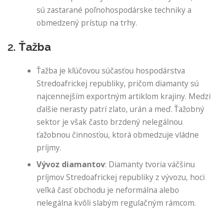
sú zastarané poľnohospodárske techniky a
obmedzený prístup na trhy.
2.
Ťažba
Ťažba je kľúčovou súčasťou hospodárstva
Stredoafrickej republiky, pričom diamanty sú
najcennejším exportným artiklom krajiny. Medzi
ďalšie nerasty patrí zlato, urán a meď. Ťažobný
sektor je však často brzdený nelegálnou
ťažobnou činnosťou, ktorá obmedzuje vládne
príjmy.
Vývoz diamantov
: Diamanty tvoria väčšinu
príjmov Stredoafrickej republiky z vývozu, hoci
veľká časť obchodu je neformálna alebo
nelegálna kvôli slabým regulačným rámcom.