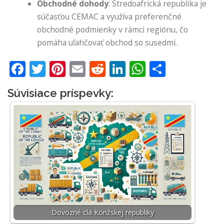
Obchodné dohody
: Stredoafrická republika je
súčasťou CEMAC a využíva preferenčné
obchodné podmienky v rámci regiónu, čo
pomáha uľahčovať obchod so susedmi.
Facebook
Twitter
Pinterest
Email
Reddit
LinkedIn
WhatsApp
Share
Súvisiace príspevky:
Dovozné clá Konžskej republiky