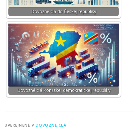
Dovozné clá do Českej republiky
Dovozné clá Konžskej demokratickej republiky
UVEREJNENÉ V
DOVOZNÉ CLÁ