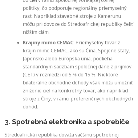
od ciel v rámci spoločnej vonkajšej colnej
politiky, čo podporuje regionálny priemyselný
rast. Napríklad stavebné stroje z Kamerunu
môžu pri dovoze do Stredoafrickej republiky čeliť
nižším clám.
Krajiny mimo CEMAC
: Priemyselný tovar z
krajín mimo CEMAC, ako sú Čína, Spojené štáty,
Japonsko alebo Európska únia, podlieha
štandardným sadzbám spoločnej dane z príjmov
(CET) v rozmedzí od 5 % do 15 %. Niektoré
bilaterálne obchodné dohody však môžu umožniť
zníženie ciel na konkrétny tovar, ako napríklad
stroje z Číny, v rámci preferenčných obchodných
dohôd.
3.
Spotrebná elektronika a spotrebiče
Stredoafrická republika dováža väčšinu spotrebnej