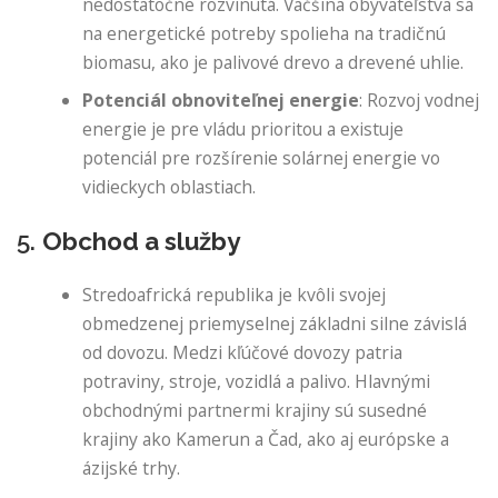
nedostatočne rozvinutá. Väčšina obyvateľstva sa
na energetické potreby spolieha na tradičnú
biomasu, ako je palivové drevo a drevené uhlie.
Potenciál obnoviteľnej energie
: Rozvoj vodnej
energie je pre vládu prioritou a existuje
potenciál pre rozšírenie solárnej energie vo
vidieckych oblastiach.
5.
Obchod a služby
Stredoafrická republika je kvôli svojej
obmedzenej priemyselnej základni silne závislá
od dovozu. Medzi kľúčové dovozy patria
potraviny, stroje, vozidlá a palivo. Hlavnými
obchodnými partnermi krajiny sú susedné
krajiny ako Kamerun a Čad, ako aj európske a
ázijské trhy.