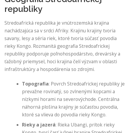
republiky
Stredoafrická republika je vnútrozemská krajina
nachádzajúca sa v srdci Afriky. Krajinu krajiny tvoria
savany, lesy a séria riek, ktoré tvoria súčasť povodia
rieky Kongo. Rozmanitá geografia Stredoafrickej
republiky podporuje poľnohospodárstvo, drevársky a
ťažobný priemysel, hoci krajina čelí výzvam v oblasti
infraštruktúry a hospodárenia so zdrojmi.
Topografia
: Povrch Stredoafrickej republiky je
prevažne rovinatý, so zvlnenými kopcami a
nízkymi horami na severovýchode. Centrálna
náhorná plošina krajiny je súčasťou povodia,
ktoré sa vlieva do povodia rieky Kongo.
Rieky a jazerá
: Rieka Ubangi, prítok rieky
Kongo, tvorí časť južnej hranice Stredoafrickej