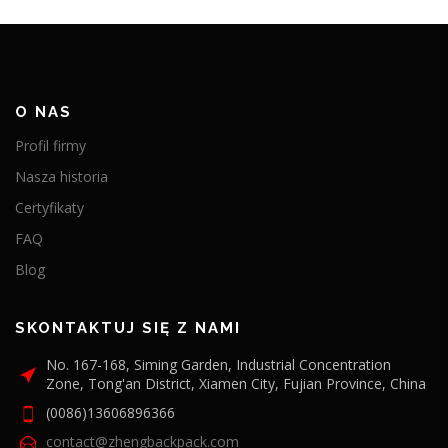
O NAS
Profil firmy
Nasza historia
Certyfikaty
FAQ
Blog
SKONTAKTUJ SIĘ Z NAMI
No. 167-168, Siming Garden, Industrial Concentration
Zone, Tong'an District, Xiamen City, Fujian Province, China
(0086)13606896366
contact@zhengbackpack.com