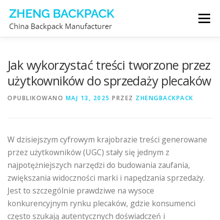
Przejdź
Menu
do
treści
PRODUCENT PLECAKÓW
O NAS
Jak wykorzystać treści tworzone przez
użytkowników do sprzedaży plecaków
SKONTAKTUJ SIĘ Z NAMI
OPUBLIKOWANO
MAJ 13, 2025
PRZEZ
ZHENGBACKPACK
W dzisiejszym cyfrowym krajobrazie treści generowane
przez użytkowników (UGC) stały się jednym z
najpotężniejszych narzędzi do budowania zaufania,
zwiększania widoczności marki i napędzania sprzedaży.
Jest to szczególnie prawdziwe na wysoce
konkurencyjnym rynku plecaków, gdzie konsumenci
często szukają autentycznych doświadczeń i