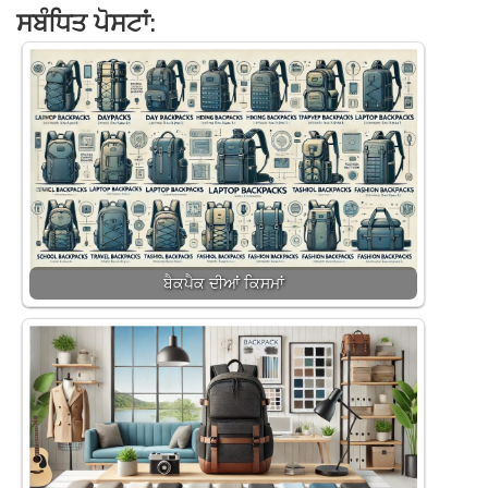
ਸਬੰਧਿਤ ਪੋਸਟਾਂ:
ਬੈਕਪੈਕ ਦੀਆਂ ਕਿਸਮਾਂ